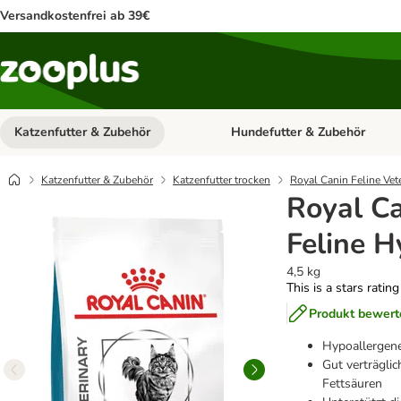
Versandkostenfrei ab 39€
Katzenfutter & Zubehör
Hundefutter & Zubehör
Kategorie-Menü öffnen: Katzenf
Katzenfutter & Zubehör
Katzenfutter trocken
Royal Canin Feline Vet
Royal Ca
Feline H
4,5 kg
This is a stars ratin
Produkt bewert
Hypoallergene
Gut verträgli
Fettsäuren