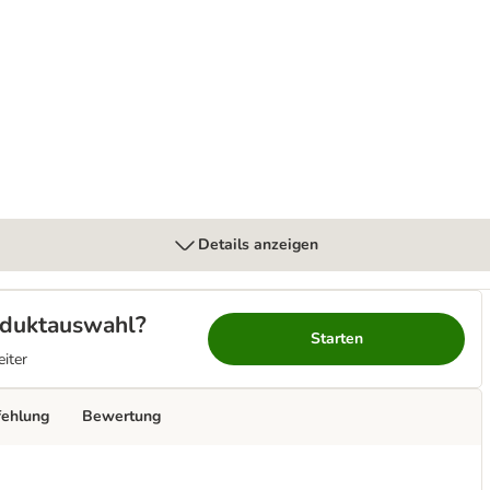
sitivity Control Huhn & Reis in Soße
Details anzeigen
roduktauswahl?
Starten
eiter
fehlung
Bewertung