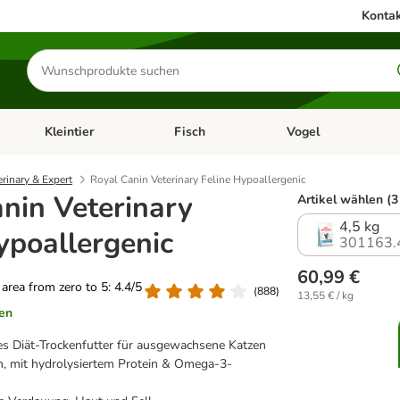
Kontak
Produkte
suchen
Kleintier
Fisch
Vogel
utter & Zubehör
Kategorie-Menü öffnen: Hundefutter & Zubehör
Kategorie-Menü öffnen: Kleintier
Kategorie-Menü öffnen
Ka
erinary & Expert
Royal Canin Veterinary Feline Hypoallergenic
nin Veterinary
Artikel wählen (3
4,5 kg
ypoallergenic
301163.
60,99 €
g area from zero to 5: 4.4/5
(
888
)
13,55 € / kg
en
s Diät-Trockenfutter für ausgewachsene Katzen
ch, mit hydrolysiertem Protein & Omega-3-