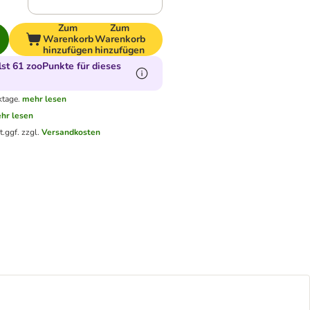
Zum
Zum
Warenkorb
Warenkorb
hinzufügen
hinzufügen
t 61 zooPunkte für dieses
ktage.
mehr lesen
hr lesen
t.
ggf. zzgl.
Versandkosten