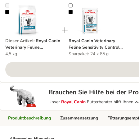
Royal Canin Veterinary Feline Hypoallergenic
Royal Canin Veterinary Feline Sen
Dieser Artikel
:
Royal Canin
Royal Canin Veterinary
Veterinary Feline
Feline Sensitivity Control
Hypoallergenic
4,5 kg
Huhn & Reis in Soße
Sparpaket: 24 x 85 g
Brauchen Sie Hilfe bei der P
Unser
Royal Canin
Futterberater hilft Ihnen w
Produktbeschreibung
Zusammensetzung
Fütterungsemp
Allgemeine Hinweise: