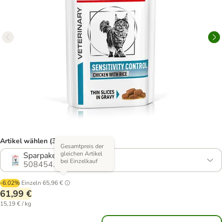
Artikel wählen (3 Varianten)
Gesamtpreis der
gleichen Artikel
Sparpaket: 48 x 85 g
bei Einzelkauf
508454.9
-6.02%
Einzeln
65,96 €
61,99 €
15,19 € / kg