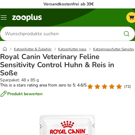
Versandkostenfrei ab 39€
Menü
Produkte
suchen
Katzenfutter & Zubehör
Katzenfutter nass
Katzennassfutter Sensitiv
Royal Canin Veterinary Feline
Sensitivity Control Huhn & Reis in
Soße
Sparpaket: 48 x 85 g
This is a stars rating area from zero to 5: 4.6/5
(
72
)
Produkt bewerten