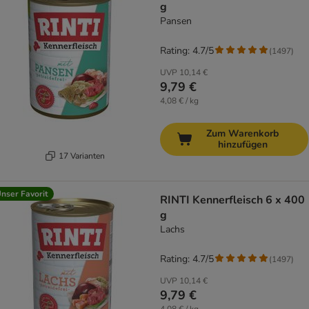
g
Pansen
Rating: 4.7/5
(
1497
)
UVP
10,14 €
9,79 €
4,08 € / kg
Zum Warenkorb
hinzufügen
17 Varianten
nser Favorit
RINTI Kennerfleisch 6 x 400
g
Lachs
Rating: 4.7/5
(
1497
)
UVP
10,14 €
9,79 €