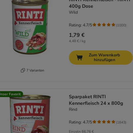
400g Dose
Wild
Rating: 4.7/5
(
1000
)
1,79 €
4,48 € / kg
Zum Warenkorb
hinzufügen
7 Varianten
nser Favorit
Sparpaket RINTI
Kennerfleisch 24 x 800g
Rind
Rating: 4.7/5
(
1843
)
Einzeln
66,76 €