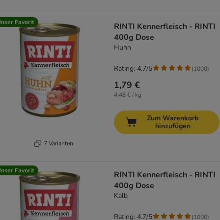
nser Favorit
RINTI Kennerfleisch - RINTI
400g Dose
Huhn
Rating: 4.7/5
(
1000
)
1,79 €
4,48 € / kg
Zum Warenkorb
hinzufügen
7 Varianten
nser Favorit
RINTI Kennerfleisch - RINTI
400g Dose
Kalb
Rating: 4.7/5
(
1000
)