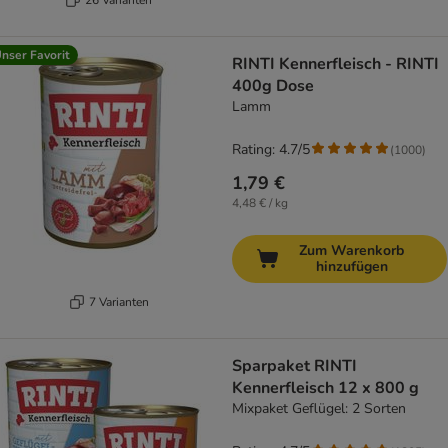
nser Favorit
RINTI Kennerfleisch - RINTI
400g Dose
Lamm
Rating: 4.7/5
(
1000
)
1,79 €
4,48 € / kg
Zum Warenkorb
hinzufügen
7 Varianten
Sparpaket RINTI
Kennerfleisch 12 x 800 g
Mixpaket Geflügel: 2 Sorten