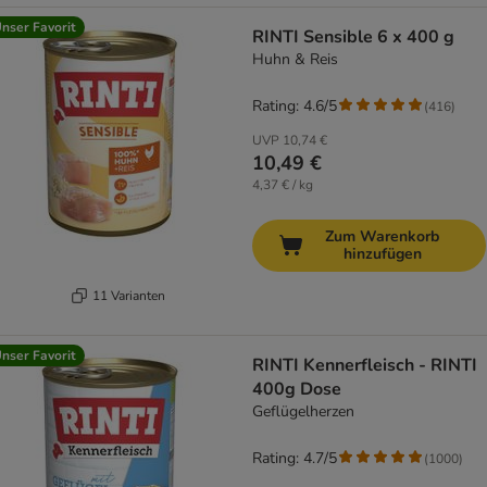
nser Favorit
RINTI Sensible 6 x 400 g
Huhn & Reis
Rating: 4.6/5
(
416
)
UVP
10,74 €
10,49 €
4,37 € / kg
Zum Warenkorb
hinzufügen
11 Varianten
nser Favorit
RINTI Kennerfleisch - RINTI
400g Dose
Geflügelherzen
Rating: 4.7/5
(
1000
)