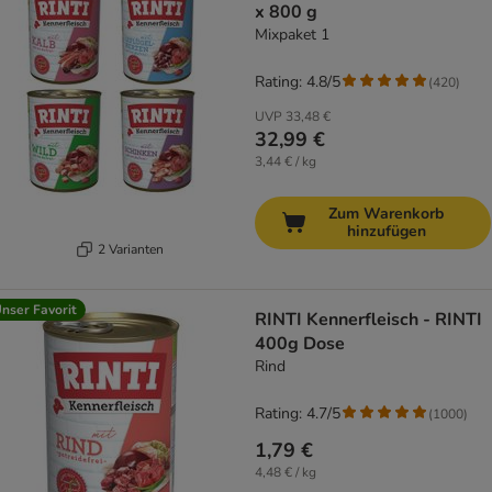
x 800 g
Mixpaket 1
Rating: 4.8/5
(
420
)
UVP
33,48 €
32,99 €
3,44 € / kg
Zum Warenkorb
hinzufügen
2 Varianten
nser Favorit
RINTI Kennerfleisch - RINTI
400g Dose
Rind
Rating: 4.7/5
(
1000
)
1,79 €
4,48 € / kg