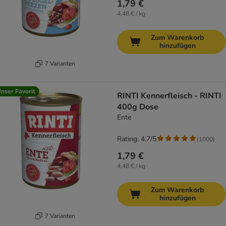
1,79 €
4,48 € / kg
Zum Warenkorb
hinzufügen
7 Varianten
nser Favorit
RINTI Kennerfleisch - RINTI
400g Dose
Ente
Rating: 4.7/5
(
1000
)
1,79 €
4,48 € / kg
Zum Warenkorb
hinzufügen
7 Varianten