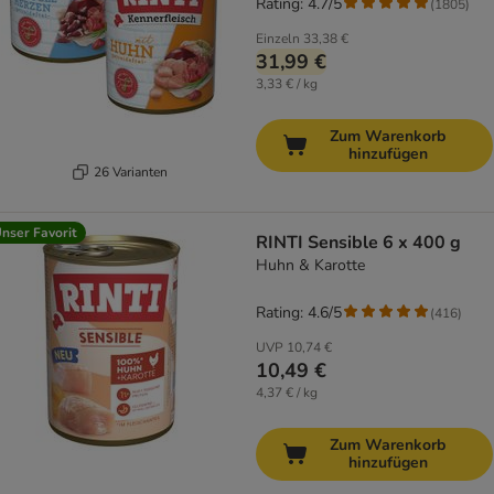
Rating: 4.7/5
(
1805
)
Einzeln
33,38 €
31,99 €
3,33 € / kg
Zum Warenkorb
hinzufügen
26 Varianten
nser Favorit
RINTI Sensible 6 x 400 g
Huhn & Karotte
Rating: 4.6/5
(
416
)
UVP
10,74 €
10,49 €
4,37 € / kg
Zum Warenkorb
hinzufügen