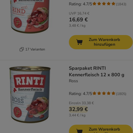
Rating: 4.7/5
(
1843
)
UVP
16,74 €
16,69 €
3,48 € / kg
Zum Warenkorb
hinzufügen
17 Varianten
Sparpaket RINTI
Kennerfleisch 12 x 800 g
Ross
Rating: 4.7/5
(
1805
)
Einzeln
33,38 €
32,99 €
3,44 € / kg
Zum Warenkorb