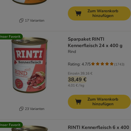
Zum Warenkorb
hinzufügen
17 Varianten
nser Favorit
Sparpaket RINTI
Kennerfleisch 24 x 400 g
Rind
Rating: 4.7/5
(
1743
)
Einzeln
39,16 €
38,49 €
4,01 € / kg
Zum Warenkorb
hinzufügen
23 Varianten
nser Favorit
RINTI Kennerfleisch 6 x 400