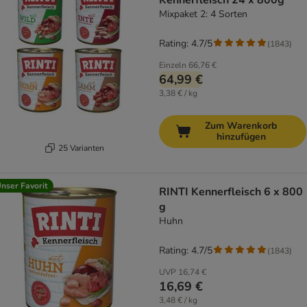
Kennerfleisch 24 x 800g
Mixpaket 2: 4 Sorten
Rating: 4.7/5
(
1843
)
Einzeln
66,76 €
64,99 €
3,38 € / kg
Zum Warenkorb
hinzufügen
25 Varianten
nser Favorit
RINTI Kennerfleisch 6 x 800
g
Huhn
Rating: 4.7/5
(
1843
)
UVP
16,74 €
16,69 €
3,48 € / kg