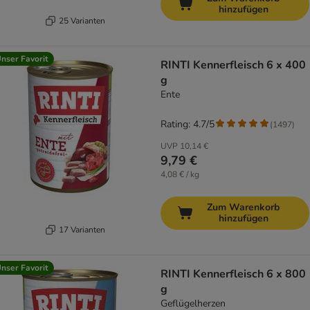
hinzufügen
25 Varianten
nser Favorit
RINTI Kennerfleisch 6 x 400
g
Ente
Rating: 4.7/5
(
1497
)
UVP
10,14 €
9,79 €
4,08 € / kg
Zum Warenkorb
hinzufügen
17 Varianten
nser Favorit
RINTI Kennerfleisch 6 x 800
g
Geflügelherzen