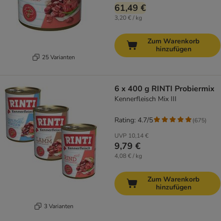
61,49 €
3,20 € / kg
Zum Warenkorb
hinzufügen
25 Varianten
6 x 400 g RINTI Probiermix
Kennerfleisch Mix III
Rating: 4.7/5
(
675
)
UVP
10,14 €
9,79 €
4,08 € / kg
Zum Warenkorb
hinzufügen
3 Varianten