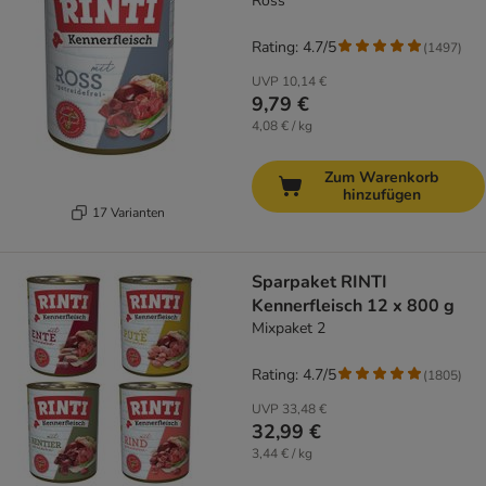
Ross
Rating: 4.7/5
(
1497
)
UVP
10,14 €
9,79 €
4,08 € / kg
Zum Warenkorb
hinzufügen
17 Varianten
Sparpaket RINTI
Kennerfleisch 12 x 800 g
Mixpaket 2
Rating: 4.7/5
(
1805
)
UVP
33,48 €
32,99 €
3,44 € / kg