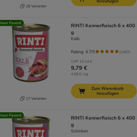
hinzufügen
26 Varianten
nser Favorit
RINTI Kennerfleisch 6 x 400
g
Kalb
Rating: 4.7/5
(
1497
)
UVP
10,14 €
9,79 €
4,08 € / kg
Zum Warenkorb
hinzufügen
17 Varianten
nser Favorit
RINTI Kennerfleisch 6 x 400
g
Schinken