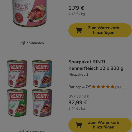
1,79 €
4,48 € / kg
Zum Warenkorb
hinzufügen
7 Varianten
Sparpaket RINTI
Kennerfleisch 12 x 800 g
Mixpaket 1
Rating: 4.7/5
(
1805
)
UVP
33,48 €
32,99 €
3,44 € / kg
Zum Warenkorb
hinzufügen
26 Varianten