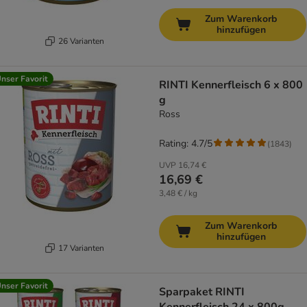
Zum Warenkorb
hinzufügen
26 Varianten
nser Favorit
RINTI Kennerfleisch 6 x 800
g
Ross
Rating: 4.7/5
(
1843
)
UVP
16,74 €
16,69 €
3,48 € / kg
Zum Warenkorb
hinzufügen
17 Varianten
nser Favorit
Sparpaket RINTI