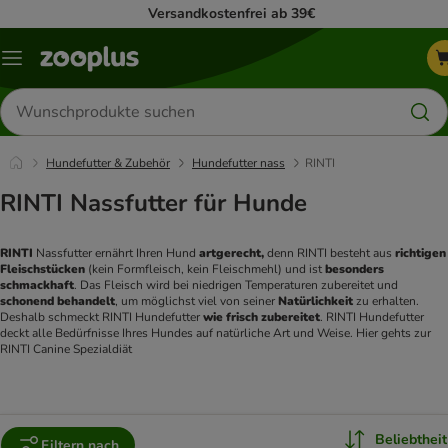
Versandkostenfrei ab 39€
Menü
Produkte
suchen
Hundefutter & Zubehör
Hundefutter nass
RINTI
RINTI Nassfutter für Hunde
RINTI 
Nassfutter ernährt Ihren Hund 
artgerecht,
 denn RINTI besteht aus 
richtigen 
Fleischstücken 
(kein Formfleisch, kein Fleischmehl) und ist 
besonders 
schmackhaft
. Das Fleisch wird bei niedrigen Temperaturen zubereitet und 
schonend behandelt
, um möglichst viel von seiner 
Natürlichkeit 
zu erhalten. 
Deshalb schmeckt RINTI Hundefutter 
wie frisch zubereitet
. RINTI Hundefutter 
deckt alle Bedürfnisse Ihres Hundes auf natürliche Art und Weise. Hier gehts zur 
RINTI Canine Spezialdiät
Beliebtheit
Filtern nach