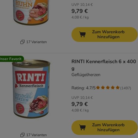
UVP
10,14 €
9,79 €
4,08 € / kg
Zum Warenkorb
hinzufügen
17 Varianten
nser Favorit
RINTI Kennerfleisch 6 x 400
g
Geflügelherzen
Rating: 4.7/5
(
1497
)
UVP
10,14 €
9,79 €
4,08 € / kg
Zum Warenkorb
hinzufügen
17 Varianten