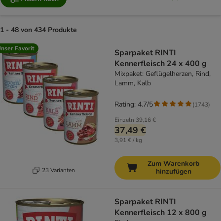
1 - 48 von 434 Produkte
product items have been changed
nser Favorit
Sparpaket RINTI
Kennerfleisch 24 x 400 g
Mixpaket: Geflügelherzen, Rind,
Lamm, Kalb
Rating: 4.7/5
(
1743
)
Einzeln
39,16 €
37,49 €
3,91 € / kg
Zum Warenkorb
23 Varianten
hinzufügen
Sparpaket RINTI
Kennerfleisch 12 x 800 g