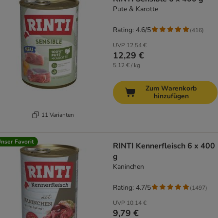
Pute & Karotte
Rating: 4.6/5
(
416
)
UVP
12,54 €
12,29 €
5,12 € / kg
Zum Warenkorb
hinzufügen
11 Varianten
nser Favorit
RINTI Kennerfleisch 6 x 400
g
Kaninchen
Rating: 4.7/5
(
1497
)
UVP
10,14 €
9,79 €