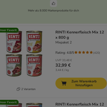
Mehr als 8.000 Markenprodukte für dich
nser Favorit
RINTI Kennerfleisch Mix 12
x 800 g
Mixpaket 2
Rating: 4.8/5
(
420
)
UVP
33,48 €
32,99 €
3,44 € / kg
Zum Warenkorb
hinzufügen
2 Varianten
nser Favorit
RINTI Kennerfleisch Mix 12