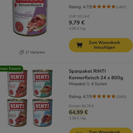
Rating: 4.7/5
(
1497
)
UVP
10,14 €
9,79 €
4,08 € / kg
Zum Warenkorb
hinzufügen
17 Varianten
nser Favorit
Sparpaket RINTI
Kennerfleisch 24 x 800g
Mixpaket 1: 4 Sorten
Rating: 4.7/5
(
1843
)
Einzeln
66,76 €
64,99 €
3,38 € / kg
Zum Warenkorb