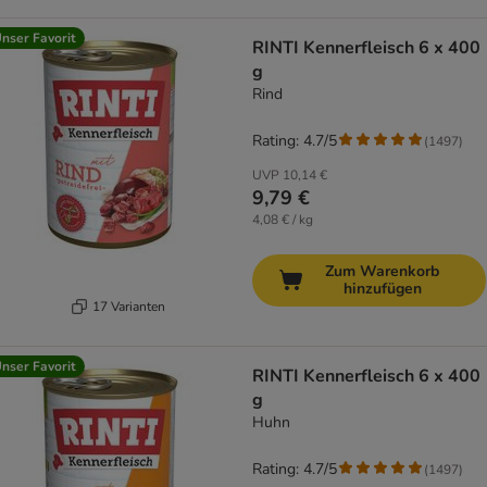
nser Favorit
RINTI Kennerfleisch 6 x 400
g
Rind
Rating: 4.7/5
(
1497
)
UVP
10,14 €
9,79 €
4,08 € / kg
Zum Warenkorb
hinzufügen
17 Varianten
nser Favorit
RINTI Kennerfleisch 6 x 400
g
Huhn
Rating: 4.7/5
(
1497
)