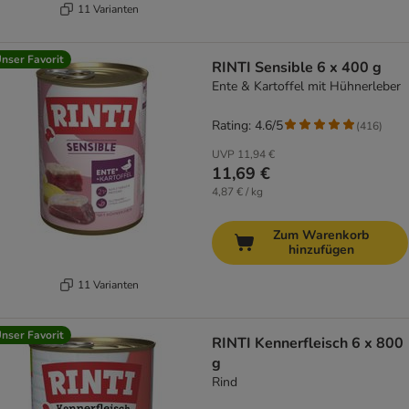
11 Varianten
nser Favorit
RINTI Sensible 6 x 400 g
Ente & Kartoffel mit Hühnerleber
Rating: 4.6/5
(
416
)
UVP
11,94 €
11,69 €
4,87 € / kg
Zum Warenkorb
hinzufügen
11 Varianten
nser Favorit
RINTI Kennerfleisch 6 x 800
g
Rind