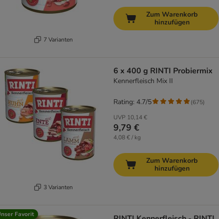
Zum Warenkorb
hinzufügen
7 Varianten
6 x 400 g RINTI Probiermix
Kennerfleisch Mix II
Rating: 4.7/5
(
675
)
UVP
10,14 €
9,79 €
4,08 € / kg
Zum Warenkorb
hinzufügen
3 Varianten
nser Favorit
RINTI Kennerfleisch - RINTI