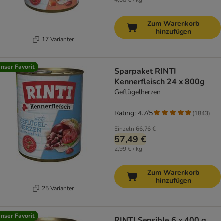
4,08 € / kg
Zum Warenkorb
hinzufügen
17 Varianten
nser Favorit
Sparpaket RINTI
Kennerfleisch 24 x 800g
Geflügelherzen
Rating: 4.7/5
(
1843
)
Einzeln
66,76 €
57,49 €
2,99 € / kg
Zum Warenkorb
hinzufügen
25 Varianten
nser Favorit
RINTI Sensible 6 x 400 g