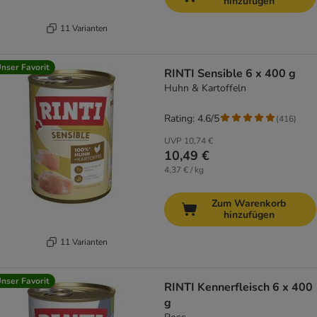
hinzufügen
11 Varianten
nser Favorit
RINTI Sensible 6 x 400 g
Huhn & Kartoffeln
Rating: 4.6/5
(
416
)
UVP
10,74 €
10,49 €
4,37 € / kg
Zum Warenkorb
hinzufügen
11 Varianten
nser Favorit
RINTI Kennerfleisch 6 x 400
g