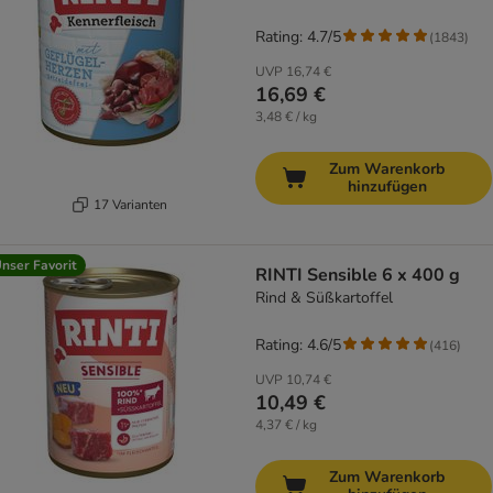
Rating: 4.7/5
(
1843
)
UVP
16,74 €
16,69 €
3,48 € / kg
Zum Warenkorb
hinzufügen
17 Varianten
nser Favorit
RINTI Sensible 6 x 400 g
Rind & Süßkartoffel
Rating: 4.6/5
(
416
)
UVP
10,74 €
10,49 €
4,37 € / kg
Zum Warenkorb