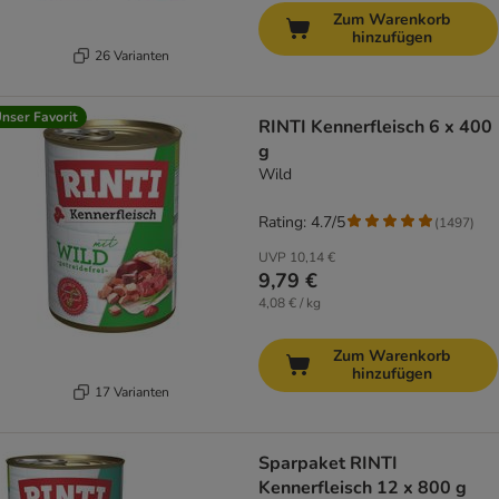
Zum Warenkorb
hinzufügen
26 Varianten
nser Favorit
RINTI Kennerfleisch 6 x 400
g
Wild
Rating: 4.7/5
(
1497
)
UVP
10,14 €
9,79 €
4,08 € / kg
Zum Warenkorb
hinzufügen
17 Varianten
Sparpaket RINTI
Kennerfleisch 12 x 800 g