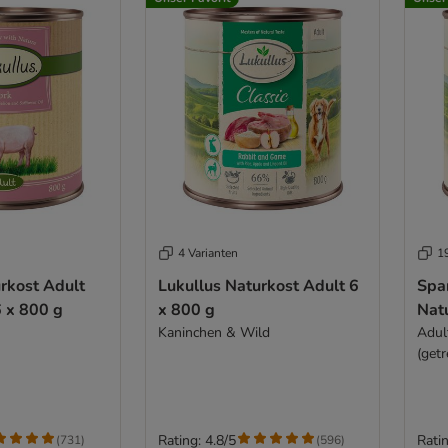
4 Varianten
1
rkost Adult
Lukullus Naturkost Adult 6
Spa
6 x 800 g
x 800 g
Nat
Kaninchen & Wild
Adul
(getr
Rating: 4.8/5
Ratin
(
731
)
(
596
)