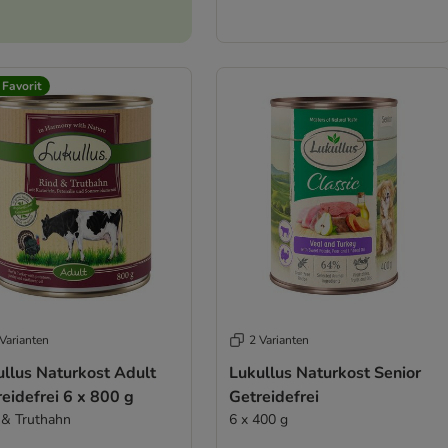
 Favorit
Varianten
2 Varianten
ullus Naturkost Adult
Lukullus Naturkost Senior
eidefrei 6 x 800 g
Getreidefrei
 & Truthahn
6 x 400 g