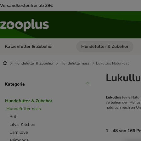
Versandkostenfrei ab 39€
Katzenfutter & Zubehör
Hundefutter & Zubehör
Kategorie-Menü öffnen: Katzenf
Hundefutter & Zubehör
Hundefutter nass
Lukullus Naturkost
Lukullu
Kategorie
Lukullus 
feine Natur
Hundefutter & Zubehör
verleihen den Menüs 
natürlich reich an 
Hundefutter nass
Brit
Lily's Kitchen
1 - 48 von 166 P
Carnilove
animonda