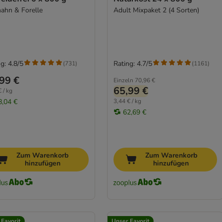
hahn & Forelle
Adult Mixpaket 2 (4 Sorten)
g: 4.8/5
Rating: 4.7/5
(
731
)
(
1161
)
99 €
Einzeln
70,96 €
65,99 €
 / kg
8,04 €
3,44 € / kg
62,69 €
Zum Warenkorb
Zum Warenkorb
hinzufügen
hinzufügen
 Favorit
Unser Favorit