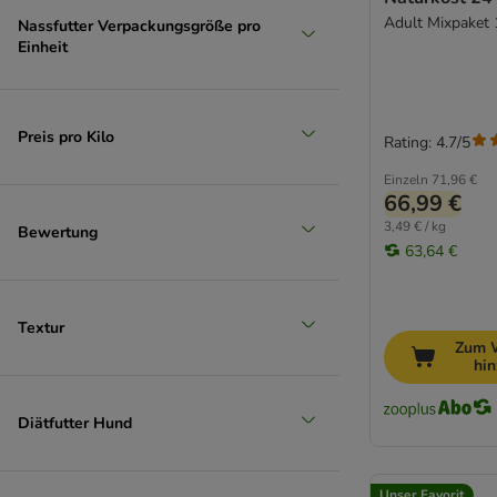
Bio-Nassfutter
Adult Mixpaket 
Nassfutter Verpackungsgröße pro
Fleischwurst
Einheit
Sensitiv, Magen & Darm
Welpen Nassfutter
Senior Nassfutter für Hunde
Preis pro Kilo
Rating: 4.7/5
Eukanuba
Einzeln
71,96 €
66,99 €
3,49 € / kg
Bewertung
63,64 €
Textur
Zum 
hi
Diätfutter Hund
Unser Favorit