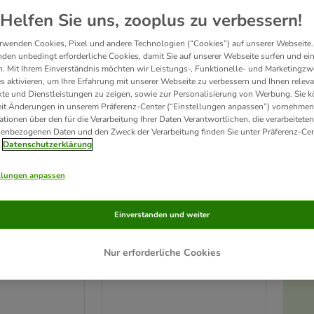
ve been changed
Helfen Sie uns, zooplus zu verbessern!
rwenden Cookies, Pixel und andere Technologien (“Cookies”) auf unserer Webseite.
den unbedingt erforderliche Cookies, damit Sie auf unserer Webseite surfen und ei
. Mit Ihrem Einverständnis möchten wir Leistungs-, Funktionelle- und Marketingzw
s aktivieren, um Ihre Erfahrung mit unserer Webseite zu verbessern und Ihnen relev
te und Dienstleistungen zu zeigen, sowie zur Personalisierung von Werbung. Sie 
eit Änderungen in unserem Präferenz-Center (“Einstellungen anpassen”) vornehmen
ationen über den für die Verarbeitung Ihrer Daten Verantwortlichen, die verarbeiteten
enbezogenen Daten und den Zweck der Verarbeitung finden Sie unter Präferenz-Cen
Datenschutzerklärung
llungen anpassen
2 Varianten
Einverstanden und weiter
rkost Adult
Lukullus Naturkost Veggie
6 x 400 g
6 x 400 g
Nur erforderliche Cookies
mm