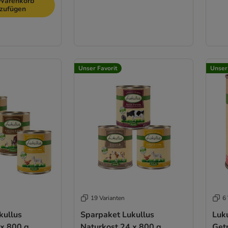
Warenkorb
nzufügen
Unser Favorit
Unser
19 Varianten
6 
kullus
Sparpaket Lukullus
Luk
 x 800 g
Naturkost 24 x 800 g
Getr