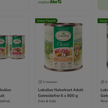
Unser Favorit
Unser
6 Varianten
6 
kullus
Lukullus Naturkost Adult
Luk
ult
Getreidefrei 6 x 800 g
Getr
defrei)
Ente & Kalb
Rind