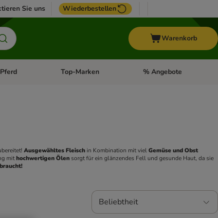
tieren Sie uns
Wiederbestellen
Warenkorb
Pferd
Top-Marken
% Angebote
: Fisch
tegorie-Menü öffnen: Vogel
Kategorie-Menü öffnen: Pferd
Kategorie-Menü öffnen: T
bereitet! 
Ausgewähltes Fleisch
 in Kombination mit viel 
Gemüse und Obst
g mit 
hochwertigen Ölen
 sorgt für ein glänzendes Fell und gesunde Haut, da sie 
 braucht!
Beliebtheit