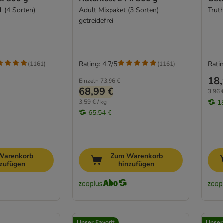
1 (4 Sorten)
Adult Mixpaket (3 Sorten)
Trut
getreidefrei
Rating: 4.7/5
Ratin
(
1161
)
(
1161
)
18,
Einzeln
73,96 €
68,99 €
3,96 €
3,59 € / kg
1
65,54 €
Warenkorb
Zum Warenkorb
nzufügen
hinzufügen
Unser Favorit
Unser