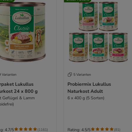
9 Varianten
5 Varianten
rpaket Lukullus
Probiermix Lukullus
urkost 24 x 800 g
Naturkost Adult
t Geflügel & Lamm
6 x 400 g (5 Sorten)
eidefrei)
g: 4.7/5
Rating: 4.5/5
(
1161
)
(
81
)