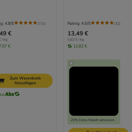
g: 4.8/5
Rating: 4.5/5
(
731
)
(
32
)
49 €
13,49 €
 / kg
5,62 € / kg
7,57 €
12,82 €
Zum Warenkorb
hinzufügen
-20% Extra-Rabatt aktivieren