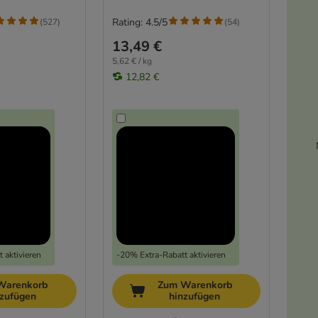
Rating: 4.5/5
(
527
)
(
54
)
13,49 €
5,62 € / kg
12,82 €
 aktivieren
-20% Extra-Rabatt aktivieren
Warenkorb
Zum Warenkorb
nzufügen
hinzufügen