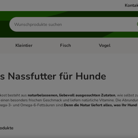
Kontak
Produkte
suchen
Kleintier
Fisch
Vogel
utter & Zubehör
Kategorie-Menü öffnen: Hundefutter & Zubehör
Kategorie-Menü öffnen: Kleintier
Kategorie-Menü öffnen
Ka
s Nassfutter für Hunde
kost besteht aus 
naturbelassenen, liebevoll ausgesuchten Zutaten
, wie selbst zu
einen besonders frischen Geschmack und liefern natürliche Vitamine. Die Abrundun
Omega-3- und Omega-6-Fettsäuren sind.
Denn die Natur liefert alles, was Ihr Hund
rodukte