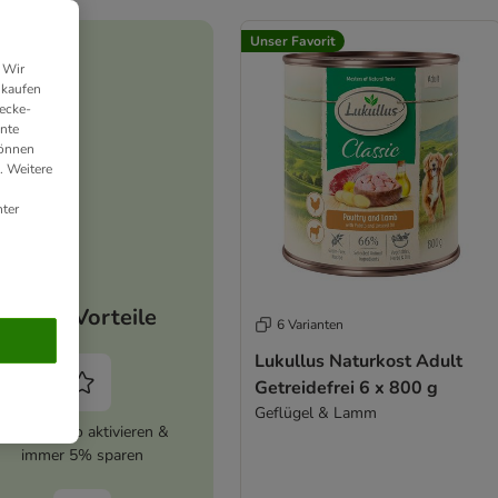
Unser Favorit
 Wir
nkaufen
ecke-
ante
können
. Weitere
ter
Deine Vorteile
6 Varianten
Lukullus Naturkost Adult
Getreidefrei 6 x 800 g
Geflügel & Lamm
zooplus Abo aktivieren &
immer 5% sparen