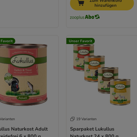
Zum Warenkorb
hinzufügen
 Favorit
Unser Favorit
Varianten
19 Varianten
ullus Naturkost Adult
Sparpaket Lukullus
eidefrei 6 x 800 g
Naturkost 24 x 800 g