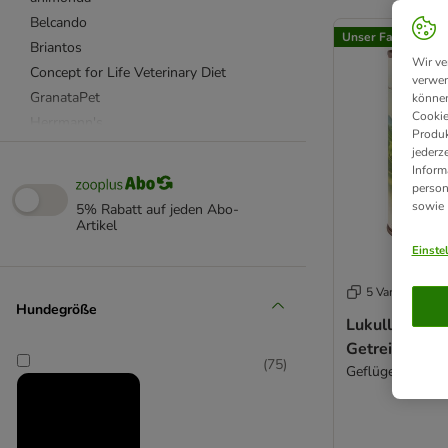
product items ha
Belcando
Unser Favorit
Briantos
Wir ve
Concept for Life Veterinary Diet
verwen
GranataPet
können
Cookie
Herrmann's
Produk
Hill's Prescription Diet
jederz
Inform
Josera
person
Lukullus Naturkost
sowie
5% Rabatt auf jeden Abo-
MAC's
Artikel
Purizon
Einste
Royal Canin
5 Varianten
Royal Canin Veterinary
Hundegröße
RINTI
Lukullus Natu
Getreidefrei 
Rocco
(
75
)
Geflügel & La
Rocco Diet Care
Rosie's Farm
Terra Canis
Wolf of Wilderness