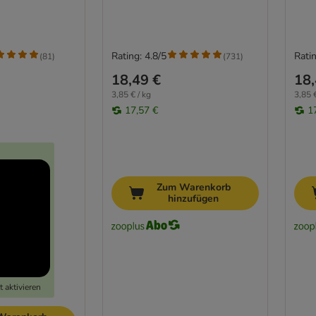
Rating: 4.8/5
Ratin
(
81
)
(
731
)
18,49 €
18,
3,85 € / kg
3,85 €
17,57 €
1
Zum Warenkorb
hinzufügen
 aktivieren