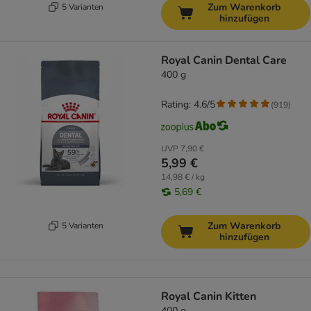
Zum Warenkorb
5 Varianten
hinzufügen
Royal Canin Dental Care
400 g
Rating: 4.6/5
(
919
)
UVP
7,90 €
5,99 €
14,98 € / kg
5,69 €
Zum Warenkorb
5 Varianten
hinzufügen
Royal Canin Kitten
400 g