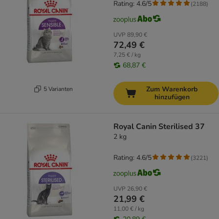
Rating: 4.6/5
(
2188
)
UVP
89,90 €
72,49 €
7,25 € / kg
68,87 €
Zum Warenkorb
5 Varianten
hinzufügen
Royal Canin Sterilised 37
2 kg
Rating: 4.6/5
(
3221
)
UVP
26,90 €
21,99 €
11,00 € / kg