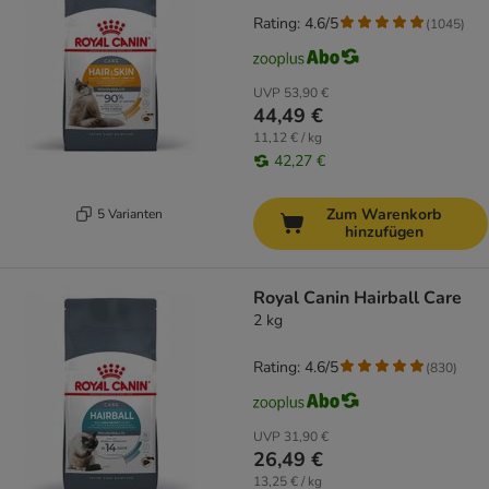
Rating: 4.6/5
(
1045
)
UVP
53,90 €
44,49 €
11,12 € / kg
42,27 €
Zum Warenkorb
5 Varianten
hinzufügen
Royal Canin Hairball Care
2 kg
Rating: 4.6/5
(
830
)
UVP
31,90 €
26,49 €
13,25 € / kg