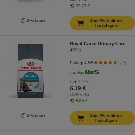
33,72 €
Zum Warenkorb
5 Varianten
hinzufügen
Royal Canin Urinary Care
400 g
Rating: 4.6/5
(
617
)
UVP
7,90 €
6,19 €
15,48 € / kg
5,88 €
Zum Warenkorb
5 Varianten
hinzufügen