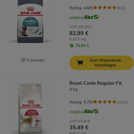
Rating: 4.6/5
(
830
)
UVP
109,90 €
82,99 €
8,30 € / kg
78,84 €
Zum Warenkorb
5 Varianten
hinzufügen
Royal Canin Regular Fit
4 kg
Rating: 4.7/5
(
1034
)
UVP
43,90 €
35,49 €
8,87 € / kg