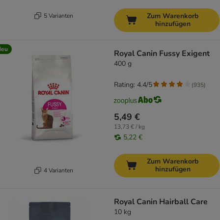
Zum Warenkorb
5 Varianten
hinzufügen
Neu
Royal Canin Fussy Exigent
400 g
Rating: 4.4/5
(
935
)
5,49 €
13,73 € / kg
5,22 €
Zum Warenkorb
hinzufügen
4 Varianten
Royal Canin Hairball Care
10 kg