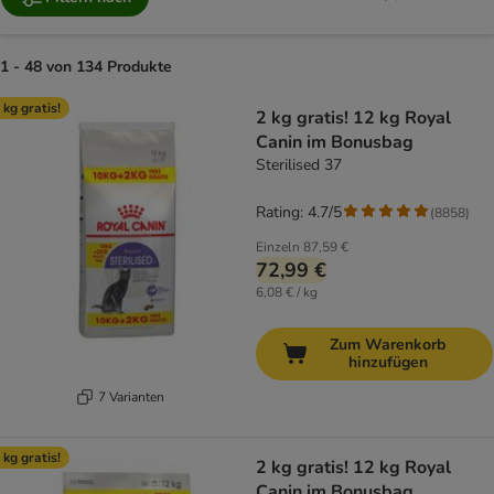
1 - 48 von 134 Produkte
product items have been changed
 kg gratis!
2 kg gratis! 12 kg Royal
Canin im Bonusbag
Sterilised 37
Rating: 4.7/5
(
8858
)
Einzeln
87,59 €
72,99 €
6,08 € / kg
Zum Warenkorb
hinzufügen
7 Varianten
 kg gratis!
2 kg gratis! 12 kg Royal
Canin im Bonusbag