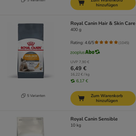
Zum Warenkorb
hinzufügen
Royal Canin Hair & Skin Care
400 g
Rating: 4.6/5
(
1045
)
UVP
7,90 €
6,49 €
16,22 € / kg
6,17 €
Zum Warenkorb
5 Varianten
hinzufügen
Royal Canin Sensible
10 kg