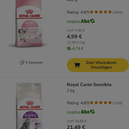
Rating: 4.6/5
(
2848
)
UVP
7,90 €
4,99 €
12,48 € / kg
4,74 €
Zum Warenkorb
5 Varianten
hinzufügen
Royal Canin Sensible
2 kg
Rating: 4.6/5
(
2188
)
UVP
26,90 €
21,49 €