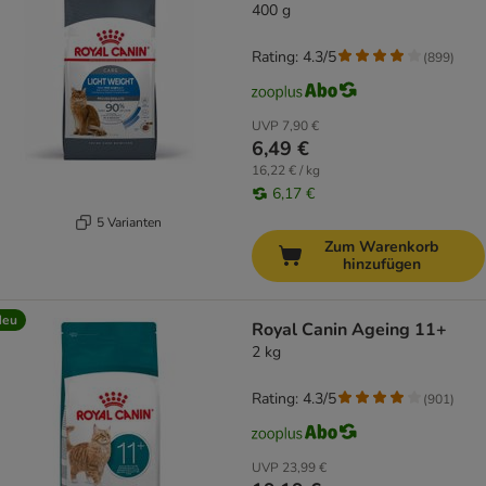
400 g
Rating: 4.3/5
(
899
)
UVP
7,90 €
6,49 €
16,22 € / kg
6,17 €
5 Varianten
Zum Warenkorb
hinzufügen
Neu
Royal Canin Ageing 11+
2 kg
Rating: 4.3/5
(
901
)
UVP
23,99 €