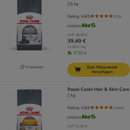
3,5 kg
Rating: 4.6/5
(
919
)
UVP
46,90 €
39,49 €
11,28 € / kg
37,52 €
Zum Warenkorb
5 Varianten
hinzufügen
Royal Canin Hair & Skin Care
2 kg
Rating: 4.6/5
(
1045
)
UVP
31,90 €