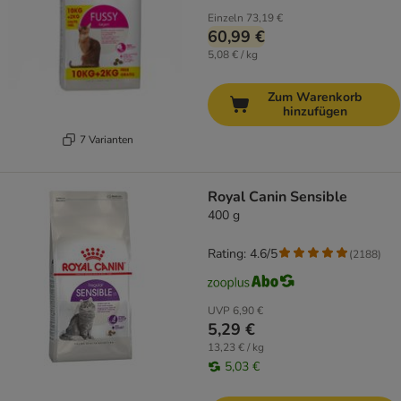
Einzeln
73,19 €
60,99 €
5,08 € / kg
Zum Warenkorb
hinzufügen
7 Varianten
Royal Canin Sensible
400 g
Rating: 4.6/5
(
2188
)
UVP
6,90 €
5,29 €
13,23 € / kg
5,03 €