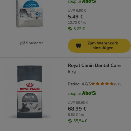
UVP
6,90 €
5,49 €
13,73 € / kg
5,22 €
Zum Warenkorb
5 Varianten
hinzufügen
Royal Canin Dental Care
8 kg
Rating: 4.6/5
(
919
)
UVP
88,90 €
68,99 €
8,62 € / kg
65,54 €