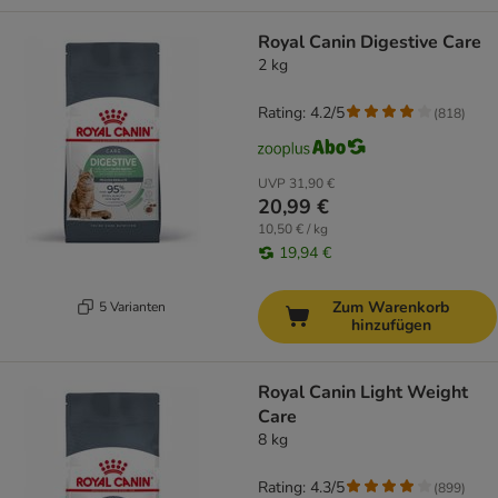
Royal Canin Digestive Care
2 kg
Rating: 4.2/5
(
818
)
UVP
31,90 €
20,99 €
10,50 € / kg
19,94 €
Zum Warenkorb
5 Varianten
hinzufügen
Royal Canin Light Weight
Care
8 kg
Rating: 4.3/5
(
899
)