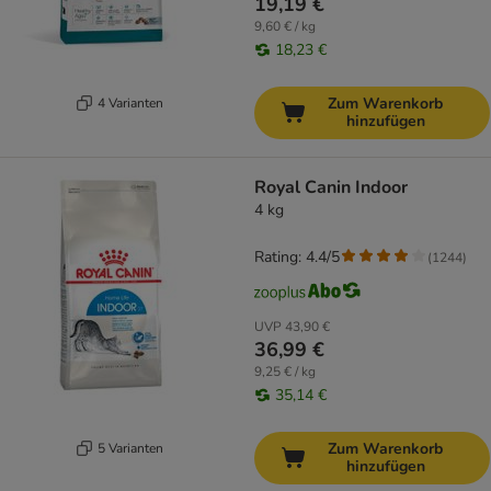
19,19 €
9,60 € / kg
18,23 €
Zum Warenkorb
4 Varianten
hinzufügen
Royal Canin Indoor
4 kg
Rating: 4.4/5
(
1244
)
UVP
43,90 €
36,99 €
9,25 € / kg
35,14 €
Zum Warenkorb
5 Varianten
hinzufügen