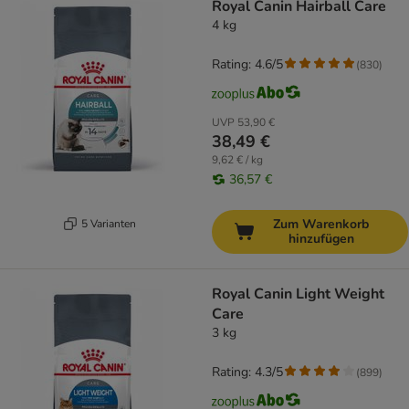
Royal Canin Hairball Care
4 kg
Rating: 4.6/5
(
830
)
UVP
53,90 €
38,49 €
9,62 € / kg
36,57 €
Zum Warenkorb
5 Varianten
hinzufügen
Royal Canin Light Weight
Care
3 kg
Rating: 4.3/5
(
899
)