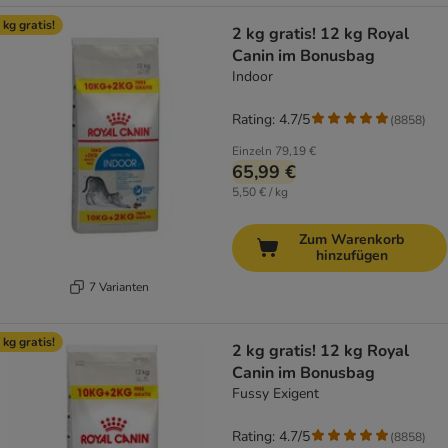
 kg gratis!
2 kg gratis! 12 kg Royal
Canin im Bonusbag
Indoor
Rating: 4.7/5
(
8858
)
Einzeln
79,19 €
65,99 €
5,50 € / kg
Zum Warenkorb
hinzufügen
7 Varianten
 kg gratis!
2 kg gratis! 12 kg Royal
Canin im Bonusbag
Fussy Exigent
Rating: 4.7/5
(
8858
)