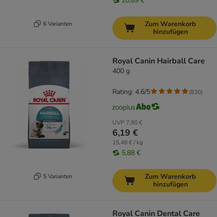
20,89 €
Zum Warenkorb
6 Varianten
hinzufügen
Royal Canin Hairball Care
400 g
Rating: 4.6/5
(
830
)
UVP
7,90 €
6,19 €
15,48 € / kg
5,88 €
Zum Warenkorb
5 Varianten
hinzufügen
Royal Canin Dental Care