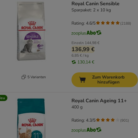
Royal Canin Sensible
Sparpaket: 2 x 10 kg
Rating: 4.6/5
(
2188
)
Einzeln
144,98 €
136,99 €
6,85 € / kg
130,14 €
Zum Warenkorb
5 Varianten
hinzufügen
Neu
Royal Canin Ageing 11+
400 g
Rating: 4.3/5
(
901
)