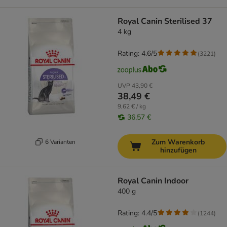
Royal Canin Sterilised 37
4 kg
Rating: 4.6/5
(
3221
)
UVP
43,90 €
38,49 €
9,62 € / kg
36,57 €
Zum Warenkorb
6 Varianten
hinzufügen
Royal Canin Indoor
400 g
Rating: 4.4/5
(
1244
)