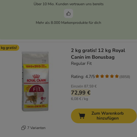
Über 10 Mio. Kunden vertrauen uns bereits
Mehr als 8.000 Markenprodukte für dich
 kg gratis!
2 kg gratis! 12 kg Royal
Canin im Bonusbag
Regular Fit
Rating: 4.7/5
(
8858
)
Einzeln
87,59 €
72,99 €
6,08 € / kg
Zum Warenkorb
hinzufügen
7 Varianten