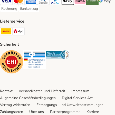
Visa Payment Method
Mastercard Payment Method
American Express Payment Method
Diners Club Payment Method
PayPal Payment Method
Apple Pay Payment Method
Klarna Payment Method
Riverty Payment 
Google P
Rechnung
Bankeinzug
Rechnung Payment Method
Bankeinzug Payment Method
Lieferservice
DHL Shipping Method
DPD Shipping Method
Sicherheit
Security
Security
Security
Kontakt
Versandkosten und Lieferzeit
Impressum
Allgemeine Geschäftsbedingungen
Digital Services Act
Vertrag widerrufen
Entsorgungs- und Umweltbestimmungen
Zahlungsarten
Über uns
Partnerprogramme
Karriere