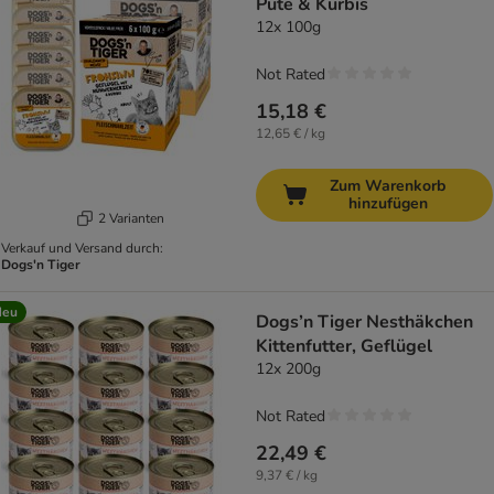
Pute & Kürbis
12x 100g
Not Rated
15,18 €
12,65 € / kg
Zum Warenkorb
hinzufügen
2 Varianten
Verkauf und Versand durch:
Dogs'n Tiger
Neu
Dogs’n Tiger Nesthäkchen
Kittenfutter, Geflügel
12x 200g
Not Rated
22,49 €
9,37 € / kg