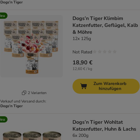
Dogs'n Tiger
Neu
Dogs’n Tiger Klimbim
Katzenfutter, Geflügel, Kalb
& Möhre
12x 125g
Not Rated
18,90 €
12,60 € / kg
Zum Warenkorb
hinzufügen
2 Varianten
Verkauf und Versand durch:
Dogs'n Tiger
Neu
Dogs’n Tiger Wohltat
Katzenfutter, Huhn & Lachs
6x 200g