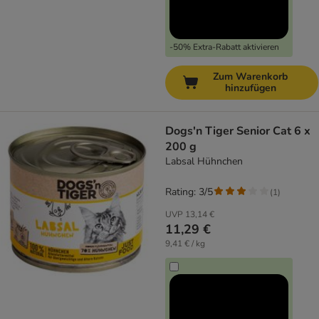
-50% Extra-Rabatt aktivieren
Zum Warenkorb
hinzufügen
Dogs'n Tiger Senior Cat 6 x
200 g
Labsal Hühnchen
Rating: 3/5
(
1
)
UVP
13,14 €
11,29 €
9,41 € / kg