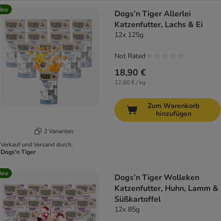
Neu
Dogs’n Tiger Allerlei
Katzenfutter, Lachs & Ei
12x 125g
Not Rated
18,90 €
12,60 € / kg
Zum Warenkorb
hinzufügen
2 Varianten
Verkauf und Versand durch:
Dogs'n Tiger
Neu
Dogs’n Tiger Wolleken
Katzenfutter, Huhn, Lamm &
Süßkartoffel
12x 85g