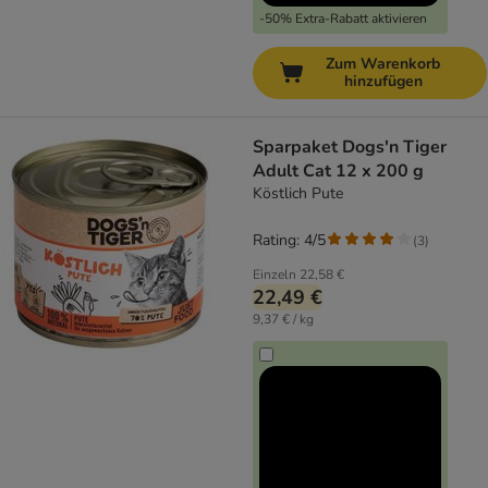
-50% Extra-Rabatt aktivieren
Zum Warenkorb
hinzufügen
Sparpaket Dogs'n Tiger
Adult Cat 12 x 200 g
Köstlich Pute
Rating: 4/5
(
3
)
Einzeln
22,58 €
22,49 €
9,37 € / kg