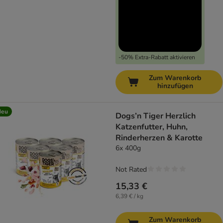
-50% Extra-Rabatt aktivieren
Zum Warenkorb
hinzufügen
Neu
Dogs’n Tiger Herzlich
Katzenfutter, Huhn,
Rinderherzen & Karotte
6x 400g
Not Rated
15,33 €
6,39 € / kg
Zum Warenkorb