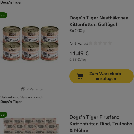
Dogs'n Tiger
Neu
Dogs’n Tiger Nesthäkchen
Kittenfutter, Geflügel
6x 200g
Not Rated
11,49 €
9,58 € / kg
Zum Warenkorb
hinzufügen
2 Varianten
Verkauf und Versand durch:
Dogs'n Tiger
Neu
Dogs’n Tiger Firlefanz
Katzenfutter, Rind, Truthahn
& Möhre