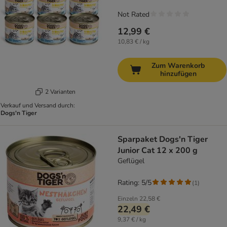
Not Rated
12,99 €
10,83 € / kg
Zum Warenkorb
hinzufügen
2 Varianten
Verkauf und Versand durch:
Dogs'n Tiger
Sparpaket Dogs'n Tiger
Junior Cat 12 x 200 g
Geflügel
Rating: 5/5
(
1
)
Einzeln
22,58 €
22,49 €
9,37 € / kg