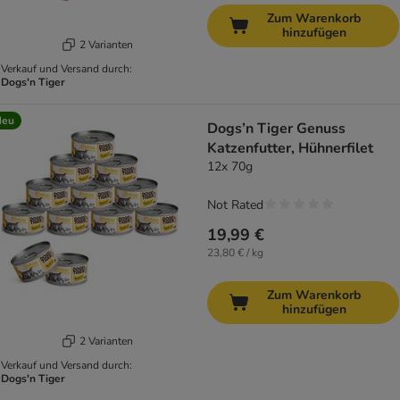
Zum Warenkorb
hinzufügen
2 Varianten
Verkauf und Versand durch:
Dogs'n Tiger
Neu
Dogs’n Tiger Genuss
Katzenfutter, Hühnerfilet
12x 70g
Not Rated
19,99 €
23,80 € / kg
Zum Warenkorb
hinzufügen
2 Varianten
Verkauf und Versand durch:
Dogs'n Tiger