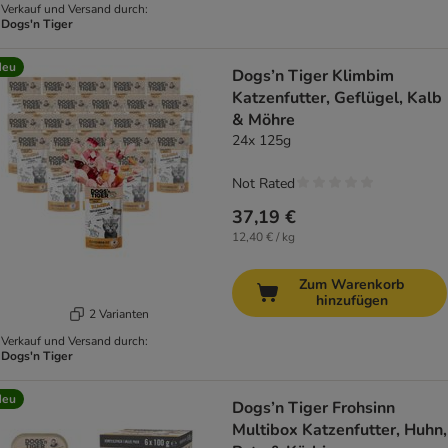
Verkauf und Versand durch:
Dogs'n Tiger
Neu
Dogs’n Tiger Klimbim
Katzenfutter, Geflügel, Kalb
& Möhre
24x 125g
Not Rated
37,19 €
12,40 € / kg
Zum Warenkorb
hinzufügen
2 Varianten
Verkauf und Versand durch:
Dogs'n Tiger
Neu
Dogs’n Tiger Frohsinn
Multibox Katzenfutter, Huhn,