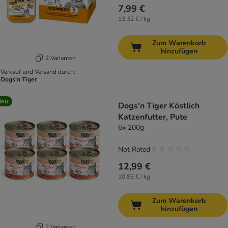
7,99 €
13,32 € / kg
Zum Warenkorb
hinzufügen
2 Varianten
Verkauf und Versand durch:
Dogs'n Tiger
Neu
Dogs’n Tiger Köstlich
Katzenfutter, Pute
6x 200g
Not Rated
12,99 €
10,83 € / kg
Zum Warenkorb
hinzufügen
2 Varianten