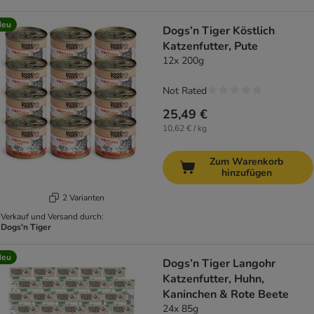
Neu
Dogs’n Tiger Köstlich
Katzenfutter, Pute
12x 200g
Not Rated
25,49 €
10,62 € / kg
Zum Warenkorb
hinzufügen
2 Varianten
Verkauf und Versand durch:
Dogs'n Tiger
Neu
Dogs’n Tiger Langohr
Katzenfutter, Huhn,
Kaninchen & Rote Beete
24x 85g