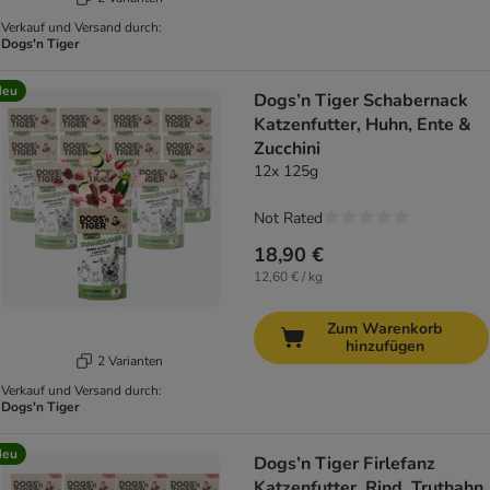
Verkauf und Versand durch:
Dogs'n Tiger
Neu
Dogs’n Tiger Schabernack
Katzenfutter, Huhn, Ente &
Zucchini
12x 125g
Not Rated
18,90 €
12,60 € / kg
Zum Warenkorb
hinzufügen
2 Varianten
Verkauf und Versand durch:
Dogs'n Tiger
Neu
Dogs’n Tiger Firlefanz
Katzenfutter, Rind, Truthahn