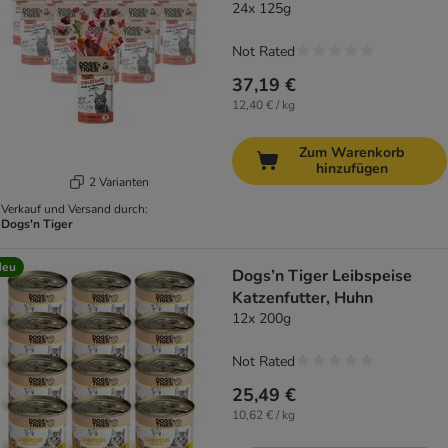
24x 125g
Not Rated
37,19 €
12,40 € / kg
Zum Warenkorb
hinzufügen
2 Varianten
Verkauf und Versand durch:
Dogs'n Tiger
Neu
Dogs’n Tiger Leibspeise
Katzenfutter, Huhn
12x 200g
Not Rated
25,49 €
10,62 € / kg