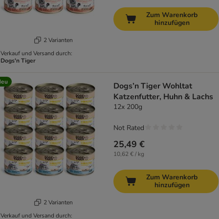
Zum Warenkorb
hinzufügen
2 Varianten
Verkauf und Versand durch:
Dogs'n Tiger
Neu
Dogs’n Tiger Wohltat
Katzenfutter, Huhn & Lachs
12x 200g
Not Rated
25,49 €
10,62 € / kg
Zum Warenkorb
hinzufügen
2 Varianten
Verkauf und Versand durch: