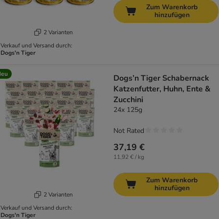
Zum Warenkorb
hinzufügen
2 Varianten
Verkauf und Versand durch:
Dogs'n Tiger
Neu
Dogs’n Tiger Schabernack
Katzenfutter, Huhn, Ente &
Zucchini
24x 125g
Not Rated
37,19 €
11,92 € / kg
Zum Warenkorb
hinzufügen
2 Varianten
Verkauf und Versand durch:
Dogs'n Tiger