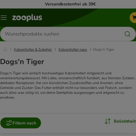
Versandkostenfrei ab 39€
Menü
Produkte
suchen
Katzenfutter & Zubehör
Katzenfutter nass
Dogs'n Tiger
Dogs'n Tiger
Dogs'n Tiger will einfach hochwertiges Katzenfutter! Artgerecht und
verantwortungsbewusst. Mit Liebe, wissenschaftlich fundiert, aus feinsten Zutaten,
delikaten Rezepturen, frei von künstlichen Zusatzstoffen und Aromen, ohne
Getreide und Zucker: Das Futter enthält nicht nur besonders viel Fleisch, sondern
auch alles was nötig ist, um deine Samtpfote ausgewogen und artgerecht zu
ernähren.
​
Beliebtheit
Filtern nach