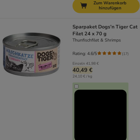
Zum Warenkorb
hinzufügen
Sparpaket Dogs'n Tiger Cat
Filet 24 x 70 g
Thunfischfilet & Shrimps
Rating: 4.6/5
(
17
)
Einzeln
41,98 €
40,49 €
24,10 € / kg