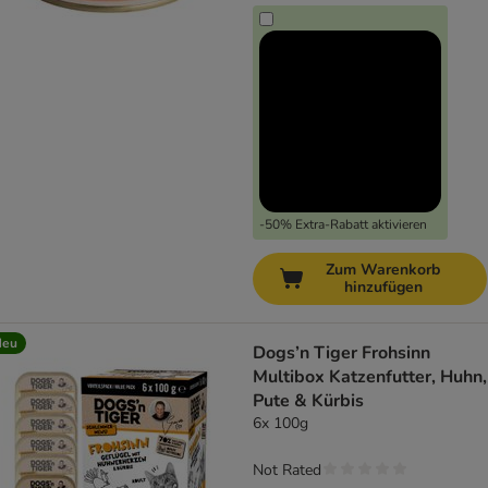
-50% Extra-Rabatt aktivieren
Zum Warenkorb
hinzufügen
Neu
Dogs’n Tiger Frohsinn
Multibox Katzenfutter, Huhn,
Pute & Kürbis
6x 100g
Not Rated