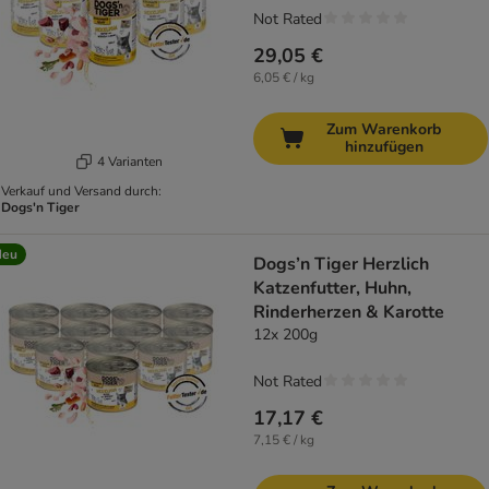
Not Rated
29,05 €
6,05 € / kg
Zum Warenkorb
hinzufügen
4 Varianten
Verkauf und Versand durch:
Dogs'n Tiger
Neu
Dogs’n Tiger Herzlich
Katzenfutter, Huhn,
Rinderherzen & Karotte
12x 200g
Not Rated
17,17 €
7,15 € / kg