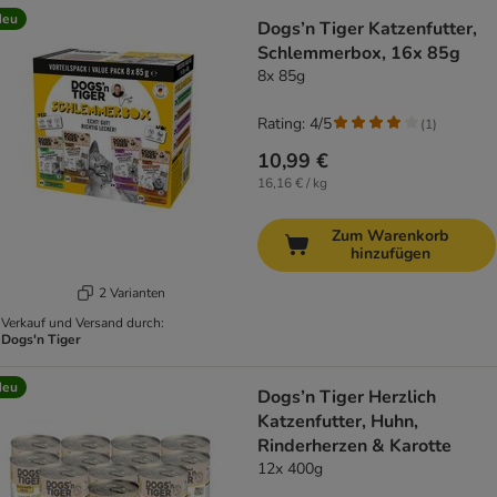
Neu
Dogs’n Tiger Katzenfutter,
Schlemmerbox, 16x 85g
8x 85g
Rating: 4/5
(
1
)
10,99 €
16,16 € / kg
Zum Warenkorb
hinzufügen
2 Varianten
Verkauf und Versand durch:
Dogs'n Tiger
Neu
Dogs’n Tiger Herzlich
Katzenfutter, Huhn,
Rinderherzen & Karotte
12x 400g