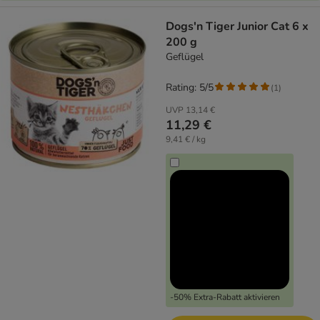
Dogs'n Tiger Junior Cat 6 x
200 g
Geflügel
Rating: 5/5
(
1
)
UVP
13,14 €
11,29 €
9,41 € / kg
-50% Extra-Rabatt aktivieren