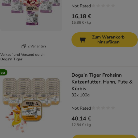
Not Rated
16,18 €
15,86 € / kg
Zum Warenkorb
hinzufügen
2 Varianten
Verkauf und Versand durch:
Dogs'n Tiger
Neu
Dogs’n Tiger Frohsinn
Katzenfutter, Huhn, Pute &
Kürbis
32x 100g
Not Rated
40,14 €
12,54 € / kg