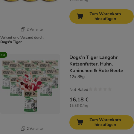
Zum Warenkorb
hinzufügen
2 Varianten
Verkauf und Versand durch:
Dogs'n Tiger
Neu
Dogs’n Tiger Langohr
Katzenfutter, Huhn,
Kaninchen & Rote Beete
12x 85g
Not Rated
16,18 €
15,86 € / kg
Zum Warenkorb
hinzufügen
2 Varianten