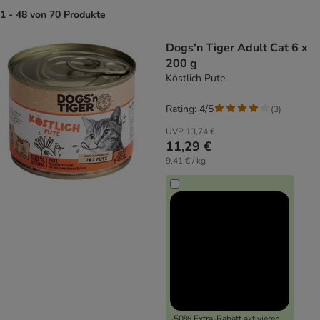
1 - 48 von 70 Produkte
product items have been changed
Dogs'n Tiger Adult Cat 6 x
200 g
Köstlich Pute
Rating: 4/5
(
3
)
UVP
13,74 €
11,29 €
9,41 € / kg
-50% Extra-Rabatt aktivieren