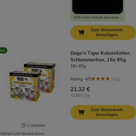
-50% Extra-Rabatt aktivieren
Zum Warenkorb
hinzufügen
Neu
Dogs’n Tiger Katzenfutter,
Schlemmerbox, 16x 85g
16x 85g
Rating: 4/5
(
1
)
21,32 €
15,68 € / kg
Zum Warenkorb
hinzufügen
2 Varianten
Verkauf und Versand durch: