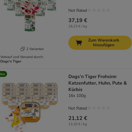
Not Rated
37,19 €
18,23 € / kg
Zum Warenkorb
hinzufügen
2 Varianten
Verkauf und Versand durch:
Dogs'n Tiger
Neu
Dogs’n Tiger Frohsinn
Katzenfutter, Huhn, Pute &
Kürbis
16x 100g
Not Rated
21,12 €
13,20 € / kg