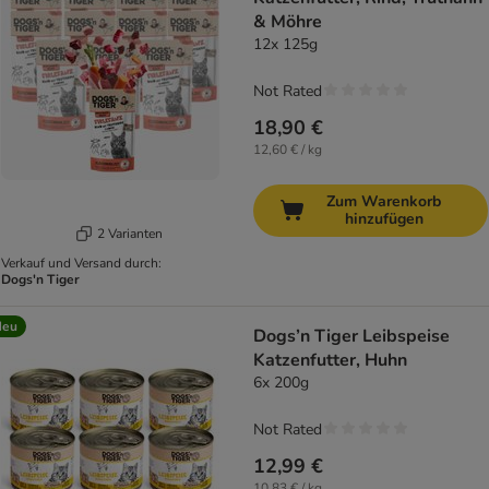
& Möhre
12x 125g
Not Rated
18,90 €
12,60 € / kg
Zum Warenkorb
hinzufügen
2 Varianten
Verkauf und Versand durch:
Dogs'n Tiger
Neu
Dogs’n Tiger Leibspeise
Katzenfutter, Huhn
6x 200g
Not Rated
12,99 €
10,83 € / kg