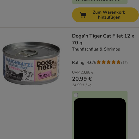
Zum Warenkorb
hinzufügen
Dogs'n Tiger Cat Filet 12 x
70 g
Thunfischfilet & Shrimps
Rating: 4.6/5
(
17
)
UVP
23,88 €
20,99 €
24,99 € / kg