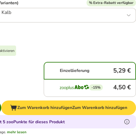
Varianten)
% Extra-Rabatt verfügbar
 Kalb
ktivieren
5,29 €
Einzellieferung
4,50 €
-15%
Zum Warenkorb hinzufügen
Zum Warenkorb hinzufügen
 5 zooPunkte für dieses Produkt
age.
mehr lesen