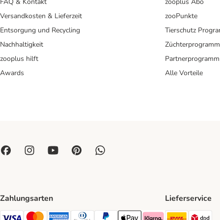
FAQ & Kontakt
zooplus Abo
Versandkosten & Lieferzeit
zooPunkte
Entsorgung und Recycling
Tierschutz Progr
Nachhaltigkeit
Züchterprogramm
zooplus hilft
Partnerprogramm
Awards
Alle Vorteile
Zahlungsarten
Lieferservice
DHL Ship
DP