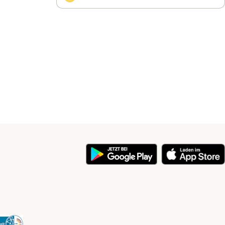
y
Security