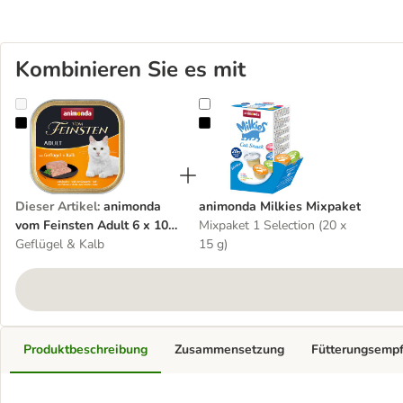
Kombinieren Sie es mit
animonda vom Feinsten Adult 6 x 100 g
animonda Milkies Mixpaket
Dieser Artikel
:
animonda
animonda Milkies Mixpaket
vom Feinsten Adult 6 x 100
Mixpaket 1 Selection (20 x
g
Geflügel & Kalb
15 g)
Produktbeschreibung
Zusammensetzung
Fütterungsemp