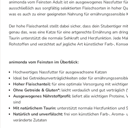
animonda vom Feinsten Adult ist ein ausgewogenes Nassfutter für
ausschließlich aus sorgfältig selektierten Fleischsorten in hoher Q
was es auch zu einer geeigneten Nahrung für ernährungssensible K
Der hohe Fleischanteil stellt dabei sicher, dass dein Stubentiger mi
genau das, was eine Katze für eine artgerechte Ernährung am drin
Taurin unterstützt die normale Sehkraft und Herzfunktion. Jede Mah
Rohstoffen und verzichtet auf jegliche Art künstlicher Farb-, Kons
animonda vom Feinsten im Überblick:
Hochwertiges Nassfutter für ausgewachsene Katzen
Ideal bei Getreideunverträglichkeiten oder für ernährungssensibl
Hoher Fleischanteil:
für eine optimale Versorgung mit wichtigen
Ohne Getreide & Gluten*:
leicht verdaulich und gut verträglic
Ausgewogenes Nährstoffprofil:
liefert alle wichtigen Proteine,
sind
Mit natürlichem Taurin:
unterstützt normale Herzfunktion und Se
Natürlich und unverfälscht:
frei von künstlichen Farb-, Aroma- 
veränderte Zutaten