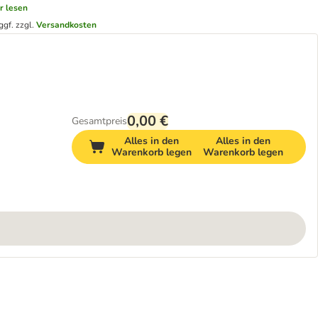
r lesen
ggf. zzgl.
Versandkosten
0,00 €
Gesamtpreis
Alles in den
Alles in den
Warenkorb legen
Warenkorb legen