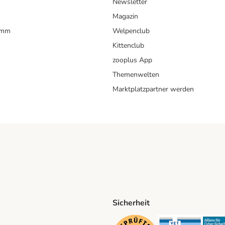
Newsletter
Magazin
amm
Welpenclub
Kittenclub
zooplus App
Themenwelten
Marktplatzpartner werden
Sicherheit
ping Method
D Shipping Method
Security
Securit