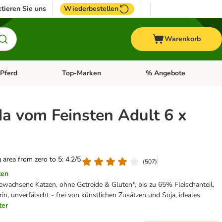
tieren Sie uns
Wiederbestellen
Warenkorb
Pferd
Top-Marken
% Angebote
: Fisch
tegorie-Menü öffnen: Vogel
Kategorie-Menü öffnen: Pferd
Kategorie-Menü öffnen: T
a vom Feinsten Adult 6 x
g area from zero to 5: 4.2/5
(
507
)
ten
ewachsene Katzen, ohne Getreide & Gluten*, bis zu 65% Fleischanteil,
in, unverfälscht - frei von künstlichen Zusätzen und Soja, ideales
ter