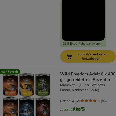
-15% Extra-Rabatt aktivieren
Zum Warenkorb
hinzufügen
nser Favorit
Wild Freedom Adult 6 x 400
g - getreidefreie Rezeptur
Mixpaket 1 (Huhn, Seelachs,
Lamm, Kaninchen, Wild)
Rating: 4.1/5
(
862
)