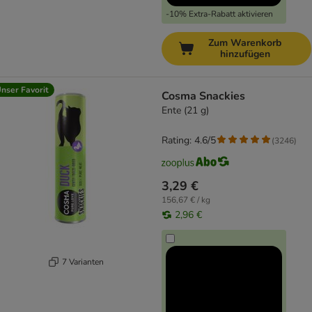
-10% Extra-Rabatt aktivieren
Zum Warenkorb
hinzufügen
nser Favorit
Cosma Snackies
Ente (21 g)
Rating: 4.6/5
(
3246
)
3,29 €
156,67 € / kg
2,96 €
7 Varianten