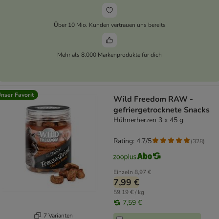
Über 10 Mio. Kunden vertrauen uns bereits
Mehr als 8.000 Markenprodukte für dich
nser Favorit
Wild Freedom RAW -
gefriergetrocknete Snacks
Hühnerherzen 3 x 45 g
Rating: 4.7/5
(
328
)
Einzeln
8,97 €
7,99 €
59,19 € / kg
7,59 €
7 Varianten