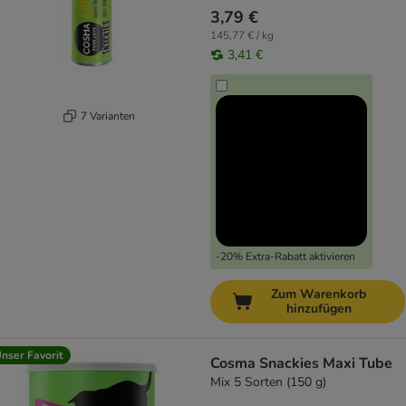
3,79 €
145,77 € / kg
3,41 €
7 Varianten
-20% Extra-Rabatt aktivieren
Zum Warenkorb
hinzufügen
nser Favorit
Cosma Snackies Maxi Tube
Mix 5 Sorten (150 g)