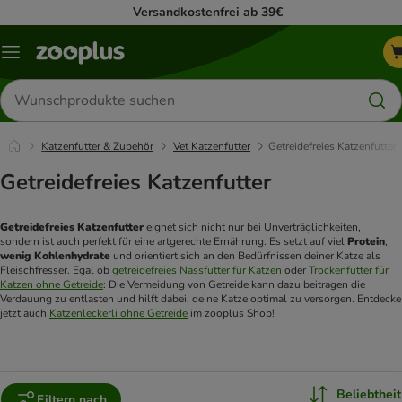
Versandkostenfrei ab 39€
Menü
Produkte
suchen
Katzenfutter & Zubehör
Vet Katzenfutter
Getreidefreies Katzenfutter
Getreidefreies Katzenfutter
Getreidefreies Katzenfutter
 eignet sich nicht nur bei Unverträglichkeiten, 
sondern ist auch perfekt für eine artgerechte Ernährung. Es setzt auf viel 
Protein
, 
wenig Kohlenhydrate
 und orientiert sich an den Bedürfnissen deiner Katze als 
Fleischfresser. Egal ob 
getreidefreies Nassfutter für Katzen
 oder 
Trockenfutter für 
Katzen ohne Getreide
: Die Vermeidung von Getreide kann dazu beitragen die 
Verdauung zu entlasten und hilft dabei, deine Katze optimal zu versorgen. Entdecke 
jetzt auch 
Katzenleckerli ohne Getreide
 im zooplus Shop! 
Beliebtheit
Filtern nach