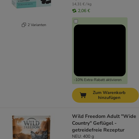
14,31 € / kg
2,06 €
2 Varianten
-10% Extra-Rabatt aktivieren
Zum Warenkorb
hinzufügen
Wild Freedom Adult "Wide
Country" Geflügel -
getreidefreie Rezeptur
NEU: 400 g