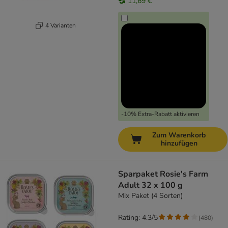
11,69 €
4 Varianten
-10% Extra-Rabatt aktivieren
Zum Warenkorb
hinzufügen
Sparpaket Rosie's Farm
Adult 32 x 100 g
Mix Paket (4 Sorten)
Rating: 4.3/5
(
480
)