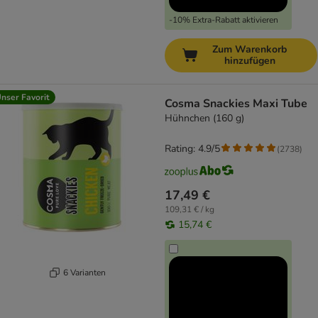
-10% Extra-Rabatt aktivieren
Zum Warenkorb
hinzufügen
nser Favorit
Cosma Snackies Maxi Tube
Hühnchen (160 g)
Rating: 4.9/5
(
2738
)
17,49 €
109,31 € / kg
15,74 €
6 Varianten