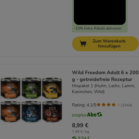
-10% Extra-Rabatt aktivieren
Zum Warenkorb
hinzufügen
Wild Freedom Adult 6 x 200
g - getreidefreie Rezeptur
Mixpaket 1 (Huhn, Lachs, Lamm,
Kaninchen, Wild)
Rating: 4.1/5
(
1044
)
8,99 €
7,49 € / kg
8,54 €