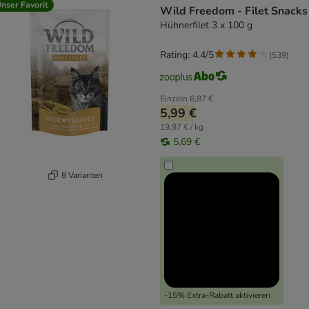
nser Favorit
Wild Freedom - Filet Snacks
Hühnerfilet 3 x 100 g
Rating: 4.4/5
(
539
)
Einzeln
6,87 €
5,99 €
19,97 € / kg
5,69 €
8 Varianten
-15% Extra-Rabatt aktivieren