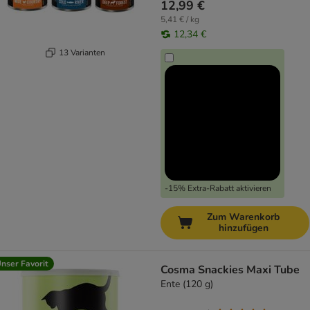
12,99 €
5,41 € / kg
12,34 €
13 Varianten
-15% Extra-Rabatt aktivieren
Zum Warenkorb
hinzufügen
nser Favorit
Cosma Snackies Maxi Tube
Ente (120 g)