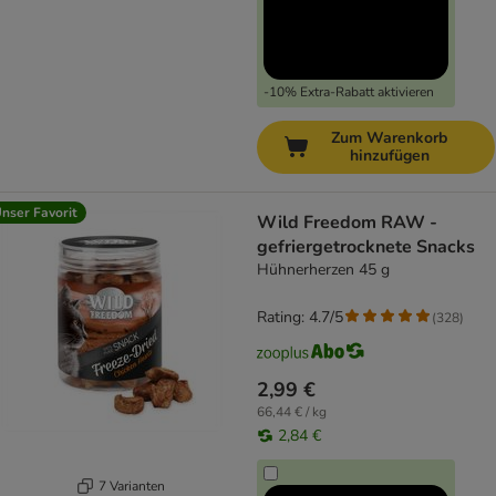
-10% Extra-Rabatt aktivieren
Zum Warenkorb
hinzufügen
nser Favorit
Wild Freedom RAW -
gefriergetrocknete Snacks
Hühnerherzen 45 g
Rating: 4.7/5
(
328
)
2,99 €
66,44 € / kg
2,84 €
7 Varianten