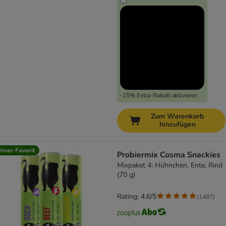
-15% Extra-Rabatt aktivieren
Zum Warenkorb
hinzufügen
nser Favorit
Probiermix Cosma Snackies
Mixpaket 4: Hühnchen, Ente, Rind
(70 g)
Rating: 4.6/5
(
1487
)