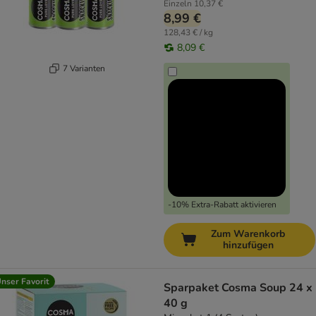
Einzeln
10,37 €
8,99 €
128,43 € / kg
8,09 €
7 Varianten
-10% Extra-Rabatt aktivieren
Zum Warenkorb
hinzufügen
nser Favorit
Sparpaket Cosma Soup 24 x
40 g