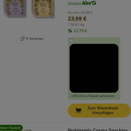
Einzeln
26,98 €
23,99 €
7,50 € / kg
22,79 €
5 Varianten
-15% Extra-Rabatt aktivieren
Zum Warenkorb
hinzufügen
nser Favorit
Probiermix Cosma Snackies