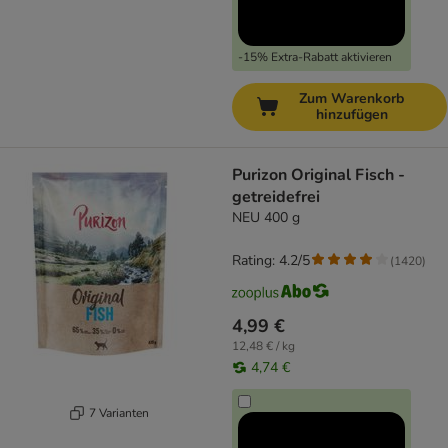
-15% Extra-Rabatt aktivieren
Zum Warenkorb
hinzufügen
Purizon Original Fisch -
getreidefrei
NEU 400 g
Rating: 4.2/5
(
1420
)
4,99 €
12,48 € / kg
4,74 €
7 Varianten