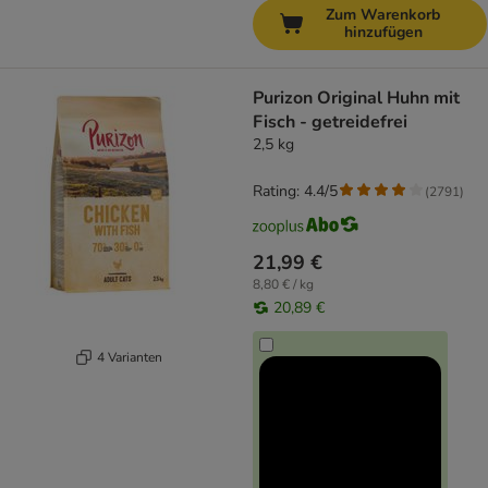
Zum Warenkorb
hinzufügen
Purizon Original Huhn mit
Fisch - getreidefrei
2,5 kg
Rating: 4.4/5
(
2791
)
21,99 €
8,80 € / kg
20,89 €
4 Varianten