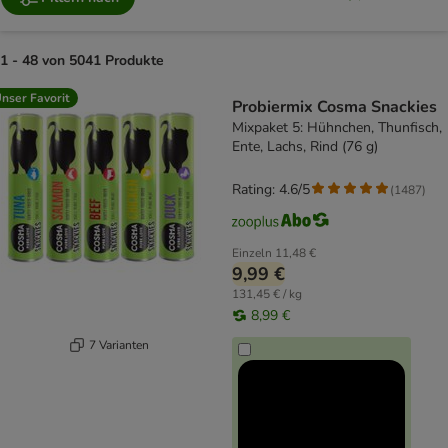
1 - 48 von 5041 Produkte
product items have been changed
nser Favorit
Probiermix Cosma Snackies
Mixpaket 5: Hühnchen, Thunfisch,
Ente, Lachs, Rind (76 g)
Rating: 4.6/5
(
1487
)
Einzeln
11,48 €
9,99 €
131,45 € / kg
8,99 €
7 Varianten