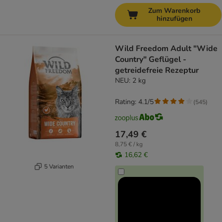
Zum Warenkorb
hinzufügen
Wild Freedom Adult "Wide
Country" Geflügel -
getreidefreie Rezeptur
NEU: 2 kg
Rating: 4.1/5
(
545
)
17,49 €
8,75 € / kg
16,62 €
5 Varianten