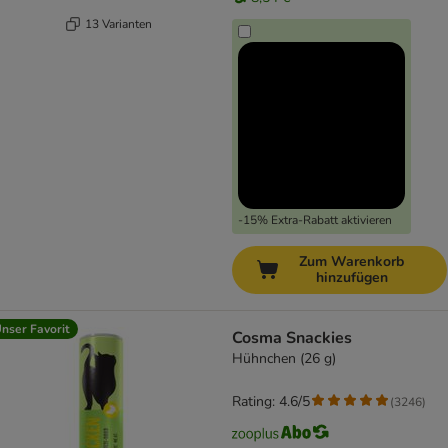
13 Varianten
-15% Extra-Rabatt aktivieren
Zum Warenkorb
hinzufügen
nser Favorit
Cosma Snackies
Hühnchen (26 g)
Rating: 4.6/5
(
3246
)