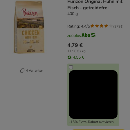
Purizon Original Huhn mit
Fisch - getreidefrei
400 g
Rating: 4.4/5
(
2791
)
4,79 €
11,98 € / kg
4,55 €
4 Varianten
-15% Extra-Rabatt aktivieren