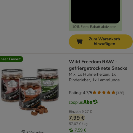
-10% Extra-Rabatt aktivieren
Zum Warenkorb
hinzufügen
nser Favorit
Wild Freedom RAW -
gefriergetrocknete Snacks
Mix: 1x Hühnerherzen, 1x
Rinderleber, 1x Lammlunge
Rating: 4.7/5
(
328
)
Einzeln
9,27 €
7,99 €
57,07 € / kg
7,59 €
7 Varianten