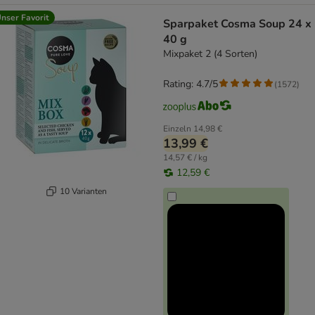
nser Favorit
Sparpaket Cosma Soup 24 x
40 g
Mixpaket 2 (4 Sorten)
Rating: 4.7/5
(
1572
)
Einzeln
14,98 €
13,99 €
14,57 € / kg
12,59 €
10 Varianten