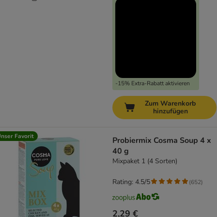
-15% Extra-Rabatt aktivieren
Zum Warenkorb
hinzufügen
nser Favorit
Probiermix Cosma Soup 4 x
40 g
Mixpaket 1 (4 Sorten)
Rating: 4.5/5
(
652
)
2,29 €