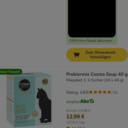
-15% Extra-Rabatt aktivieren
Zum Warenkorb
hinzufügen
nser Favorit
Probiermix Cosma Soup 40 g
Mixpaket 1: 4 Sorten (24 x 40 g)
Rating: 4.6/5
(
79
)
Einzeln
14,98 €
12,99 €
13,53 € / kg