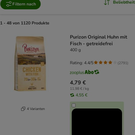
Beliebtheit
Filtern nach
1 - 48 von 1120 Produkte
product items have been changed
Purizon Original Huhn mit
Fisch - getreidefrei
400 g
Rating: 4.4/5
(
2791
)
4,79 €
11,98 € / kg
4,55 €
4 Varianten