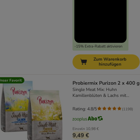
-15% Extra-Rabatt aktivieren
Zum Warenkorb
hinzufügen
nser Favorit
Probiermix Purizon 2 x 400 g
Single Meat Mix: Huhn
Kamillenblüten & Lachs mit
Kornblumenblüten
Rating: 4.8/5
(
1198
)
Einzeln
10,98 €
9,49 €