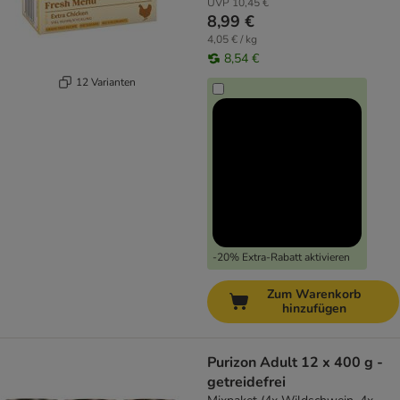
UVP
10,45 €
8,99 €
4,05 € / kg
8,54 €
12 Varianten
-20% Extra-Rabatt aktivieren
Zum Warenkorb
hinzufügen
Purizon Adult 12 x 400 g -
getreidefrei