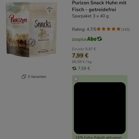
Purizon Snack Huhn mit
Fisch - getreidefrei
Sparpaket 3 x 40 g
Rating: 4.7/5
(
165
)
Einzeln
8,97 €
7,99 €
66,58 € / kg
7,59 €
3 Varianten
-15% Extra-Rabatt aktivieren