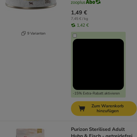
1,49 €
7,45 € / kg
1,42 €
9 Varianten
-15% Extra-Rabatt aktivieren
Zum Warenkorb
hinzufügen
Purizon Sterilised Adult
Huhn & Fisch - getreidefrei