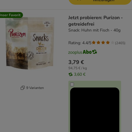
nser Favorit
Jetzt probieren: Purizon -
getreidefrei
Snack: Huhn mit Fisch - 40g
Rating: 4.4/5
(
2465
)
3,79 €
94,75 € / kg
3,60 €
9 Varianten