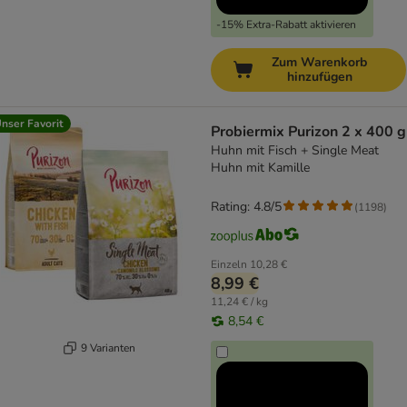
-15% Extra-Rabatt aktivieren
Zum Warenkorb
hinzufügen
nser Favorit
Probiermix Purizon 2 x 400 g
Huhn mit Fisch + Single Meat
Huhn mit Kamille
Rating: 4.8/5
(
1198
)
Einzeln
10,28 €
8,99 €
11,24 € / kg
8,54 €
9 Varianten