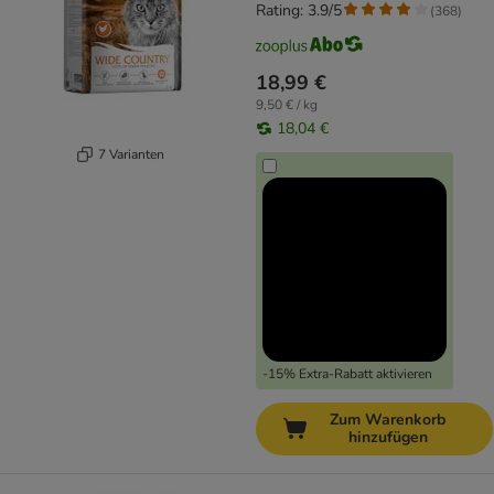
Rating: 3.9/5
(
368
)
18,99 €
9,50 € / kg
18,04 €
7 Varianten
-15% Extra-Rabatt aktivieren
Zum Warenkorb
hinzufügen