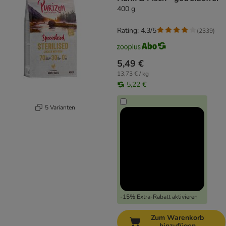
400 g
Rating: 4.3/5
(
2339
)
5,49 €
13,73 € / kg
5,22 €
5 Varianten
-15% Extra-Rabatt aktivieren
Zum Warenkorb
hinzufügen