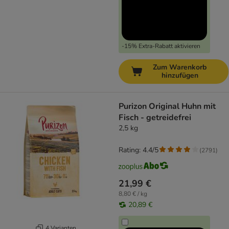
-15% Extra-Rabatt aktivieren
Zum Warenkorb
hinzufügen
Purizon Original Huhn mit
Fisch - getreidefrei
2,5 kg
Rating: 4.4/5
(
2791
)
21,99 €
8,80 € / kg
20,89 €
4 Varianten