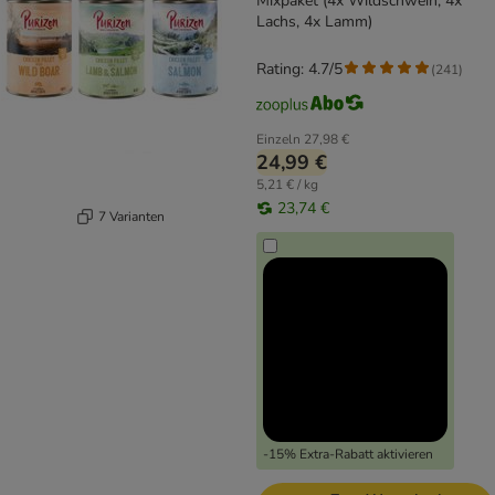
Mixpaket (4x Wildschwein, 4x
Lachs, 4x Lamm)
Rating: 4.7/5
(
241
)
Einzeln
27,98 €
24,99 €
5,21 € / kg
23,74 €
7 Varianten
-15% Extra-Rabatt aktivieren