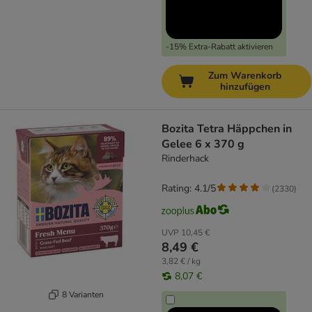
-15% Extra-Rabatt aktivieren
Zum Warenkorb
hinzufügen
Bozita Tetra Häppchen in
Gelee 6 x 370 g
Rinderhack
Rating: 4.1/5
(
2330
)
UVP
10,45 €
8,49 €
3,82 € / kg
8,07 €
8 Varianten