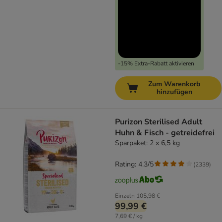
-15% Extra-Rabatt aktivieren
Zum Warenkorb
hinzufügen
Purizon Sterilised Adult
Huhn & Fisch - getreidefrei
Sparpaket: 2 x 6,5 kg
Rating: 4.3/5
(
2339
)
Einzeln
105,98 €
99,99 €
7,69 € / kg