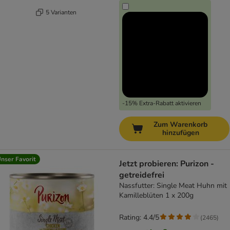
5 Varianten
-15% Extra-Rabatt aktivieren
Zum Warenkorb
hinzufügen
nser Favorit
Jetzt probieren: Purizon -
getreidefrei
Nassfutter: Single Meat Huhn mit
Kamilleblüten 1 x 200g
Rating: 4.4/5
(
2465
)