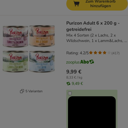
Zum Warenkorb
hinzufügen
Purizon Adult 6 x 200 g -
getreidefrei
Mix 4 Sorten (2 x Lachs, 2 x
Wildschwein, 1 x Lamm&Lachs, 1
x Truthahn & Lachs)
Rating: 4.2/5
(
417
)
9,99 €
8,33 € / kg
9,49 €
5 Varianten