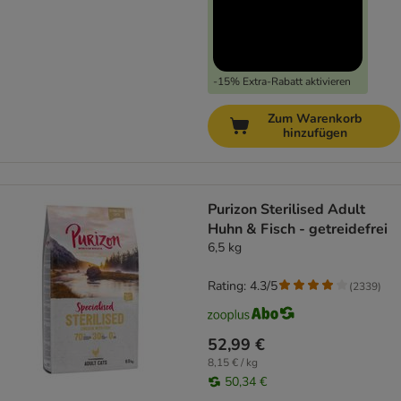
-15% Extra-Rabatt aktivieren
Zum Warenkorb
hinzufügen
Purizon Sterilised Adult
Huhn & Fisch - getreidefrei
6,5 kg
Rating: 4.3/5
(
2339
)
52,99 €
8,15 € / kg
50,34 €