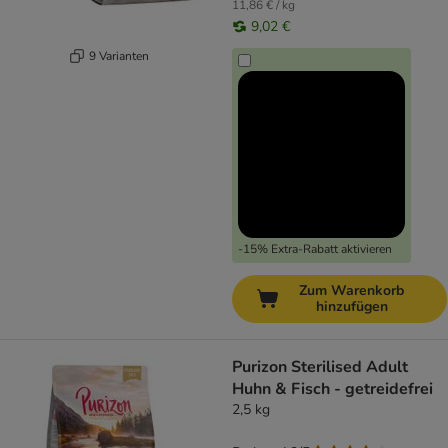
11,86 € / kg
9,02 €
9 Varianten
-15% Extra-Rabatt aktivieren
Zum Warenkorb
hinzufügen
Purizon Sterilised Adult
Huhn & Fisch - getreidefrei
2,5 kg