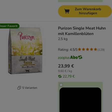
Zum Warenkorb
hinzufügen
nser Favorit
Purizon Single Meat Huhn
mit Kamillenblüten
2,5 kg
Rating: 4.5/5
(
129
)
23,99 €
9,60 € / kg
22,79 €
5 Varianten