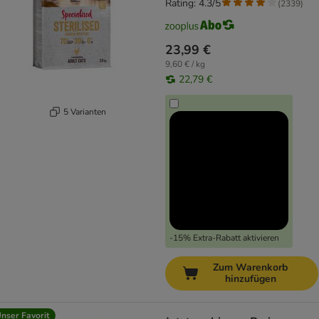
Rating: 4.3/5
(
2339
)
23,99 €
9,60 € / kg
22,79 €
5 Varianten
-15% Extra-Rabatt aktivieren
Zum Warenkorb
hinzufügen
nser Favorit