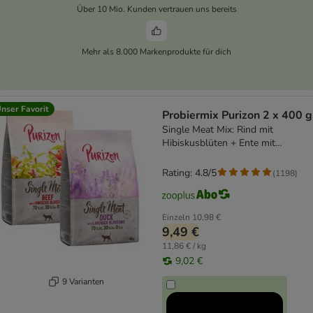
Über 10 Mio. Kunden vertrauen uns bereits
Mehr als 8.000 Markenprodukte für dich
nser Favorit
Probiermix Purizon 2 x 400 g
Single Meat Mix: Rind mit
Hibiskusblüten + Ente mit
Lavenderblüten
Rating: 4.8/5
(
1198
)
Einzeln
10,98 €
9,49 €
11,86 € / kg
9,02 €
9 Varianten