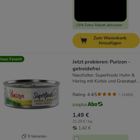
-15% Extra-Rabatt aktivieren
Zum Warenkorb
hinzufügen
nser Favorit
Jetzt probieren: Purizon -
getreidefrei
Nassfutter: Superfoods Huhn &
Hering mit Kürbis und Granatapfel
- 1 x 70g NEU
Rating: 4.4/5
(
2465
)
1,49 €
21,29 € / kg
1,42 €
9 Varianten