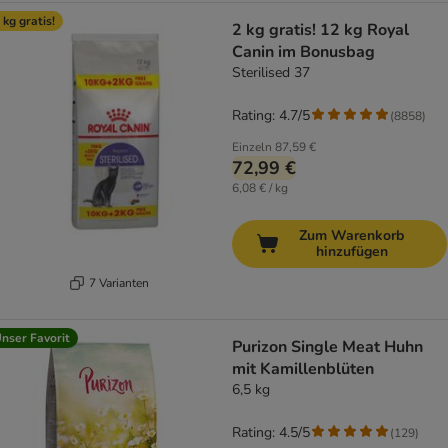
 kg gratis!
2 kg gratis! 12 kg Royal
Canin im Bonusbag
Sterilised 37
Rating: 4.7/5
(
8858
)
Einzeln
87,59 €
72,99 €
6,08 € / kg
Zum Warenkorb
hinzufügen
7 Varianten
nser Favorit
Purizon Single Meat Huhn
mit Kamillenblüten
6,5 kg
Rating: 4.5/5
(
129
)