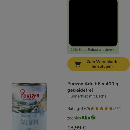
-20% Extra-Rabatt aktivieren
Zum Warenkorb
hinzufügen
Purizon Adult 6 x 400 g -
getreidefrei
Hühnerfilet mit Lachs
Rating: 4.6/5
(
360
)
13,99 €