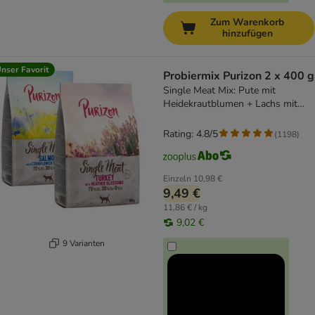
Zum Warenkorb
hinzufügen
nser Favorit
Probiermix Purizon 2 x 400 g
Single Meat Mix: Pute mit
Heidekrautblumen + Lachs mit
Kornblumenblüten
Rating: 4.8/5
(
1198
)
Einzeln
10,98 €
9,49 €
11,86 € / kg
9,02 €
9 Varianten