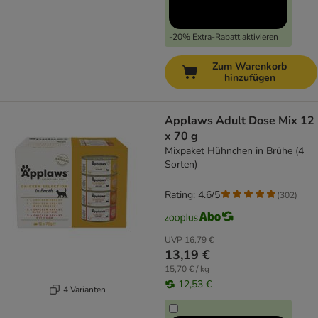
-20% Extra-Rabatt aktivieren
Zum Warenkorb
hinzufügen
Applaws Adult Dose Mix 12
x 70 g
Mixpaket Hühnchen in Brühe (4
Sorten)
Rating: 4.6/5
(
302
)
UVP
16,79 €
13,19 €
15,70 € / kg
12,53 €
4 Varianten