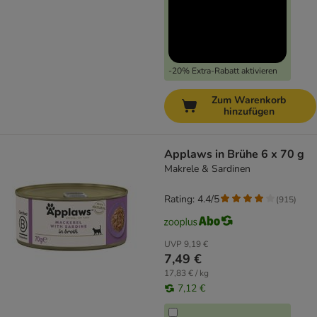
-20% Extra-Rabatt aktivieren
Zum Warenkorb
hinzufügen
Applaws in Brühe 6 x 70 g
Makrele & Sardinen
Rating: 4.4/5
(
915
)
UVP
9,19 €
7,49 €
17,83 € / kg
7,12 €