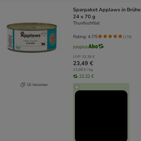
Sparpaket Applaws in Brühe
24 x 70 g
Thunfischfilet
Rating: 4.7/5
(
176
)
UVP
33,36 €
23,49 €
13,98 € / kg
22,32 €
16 Varianten