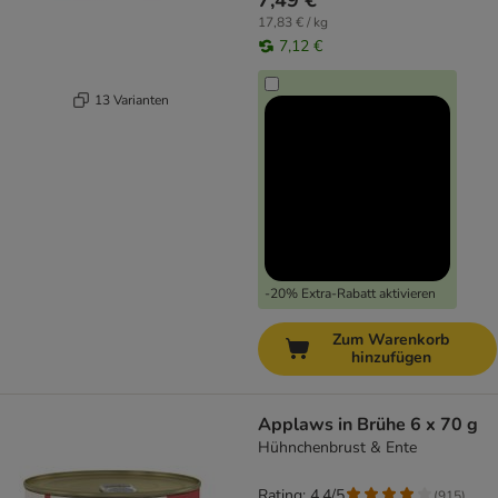
7,49 €
17,83 € / kg
7,12 €
13 Varianten
-20% Extra-Rabatt aktivieren
Zum Warenkorb
hinzufügen
Applaws in Brühe 6 x 70 g
Hühnchenbrust & Ente
Rating: 4.4/5
(
915
)