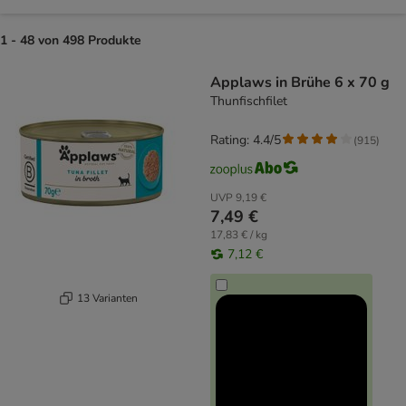
1 - 48 von 498 Produkte
product items have been changed
Applaws in Brühe 6 x 70 g
Thunfischfilet
Rating: 4.4/5
(
915
)
UVP
9,19 €
7,49 €
17,83 € / kg
7,12 €
13 Varianten