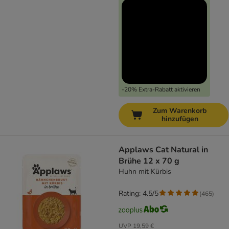
-20% Extra-Rabatt aktivieren
Zum Warenkorb
hinzufügen
Applaws Cat Natural in
Brühe 12 x 70 g
Huhn mit Kürbis
Rating: 4.5/5
(
465
)
UVP
19,59 €