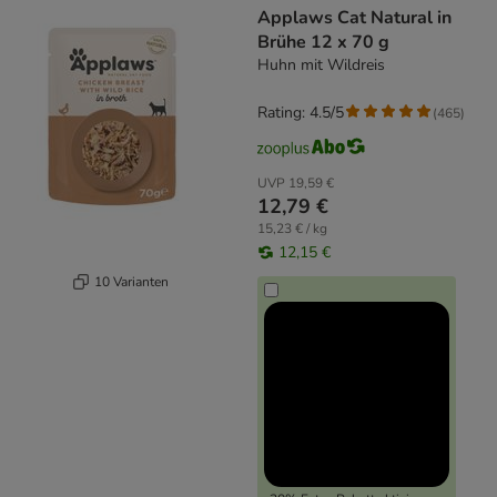
Applaws Cat Natural in
Brühe 12 x 70 g
Huhn mit Wildreis
Rating: 4.5/5
(
465
)
UVP
19,59 €
12,79 €
15,23 € / kg
12,15 €
10 Varianten