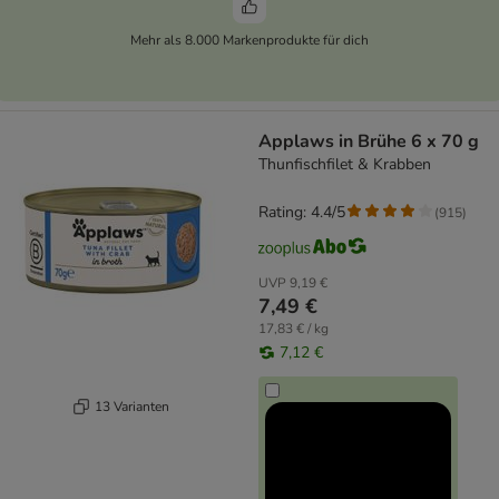
Mehr als 8.000 Markenprodukte für dich
Applaws in Brühe 6 x 70 g
Thunfischfilet & Krabben
Rating: 4.4/5
(
915
)
UVP
9,19 €
7,49 €
17,83 € / kg
7,12 €
13 Varianten