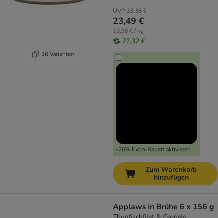
UVP
33,36 €
23,49 €
13,98 € / kg
22,32 €
16 Varianten
-20% Extra-Rabatt aktivieren
Zum Warenkorb
hinzufügen
Applaws in Brühe 6 x 156 g
Thunfischfilet & Garnele