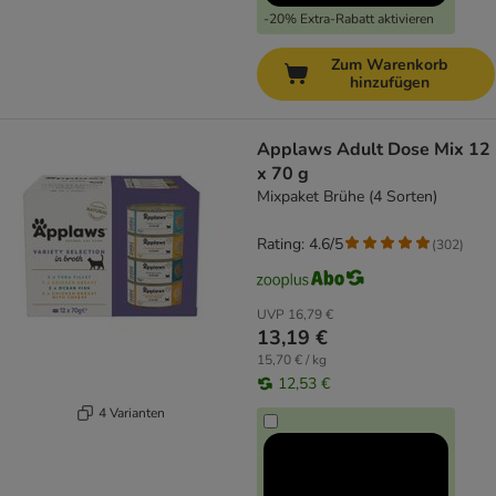
-20% Extra-Rabatt aktivieren
Zum Warenkorb
hinzufügen
Applaws Adult Dose Mix 12
x 70 g
Mixpaket Brühe (4 Sorten)
Rating: 4.6/5
(
302
)
UVP
16,79 €
13,19 €
15,70 € / kg
12,53 €
4 Varianten