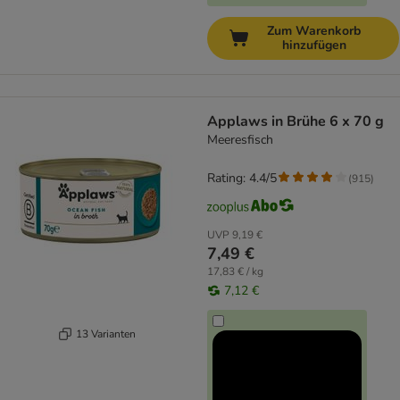
Zum Warenkorb
hinzufügen
Applaws in Brühe 6 x 70 g
Meeresfisch
Rating: 4.4/5
(
915
)
UVP
9,19 €
7,49 €
17,83 € / kg
7,12 €
13 Varianten