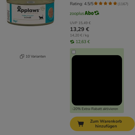
Rating: 4.5/5
(
1167
)
UVP
15,49 €
13,29 €
14,20 € / kg
12,63 €
10 Varianten
-20% Extra-Rabatt aktivieren
Zum Warenkorb
hinzufügen