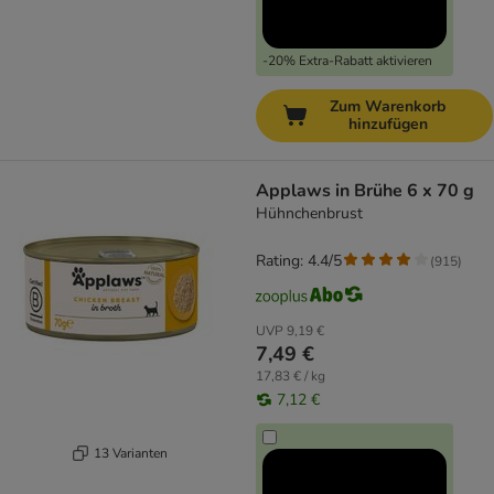
-20% Extra-Rabatt aktivieren
Zum Warenkorb
hinzufügen
Applaws in Brühe 6 x 70 g
Hühnchenbrust
Rating: 4.4/5
(
915
)
UVP
9,19 €
7,49 €
17,83 € / kg
7,12 €
13 Varianten