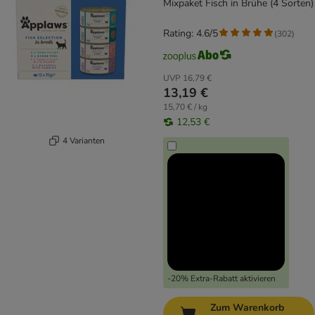
Mixpaket Fisch in Brühe (4 Sorten)
Rating: 4.6/5
(
302
)
UVP
16,79 €
13,19 €
15,70 € / kg
12,53 €
4 Varianten
-20% Extra-Rabatt aktivieren
Zum Warenkorb