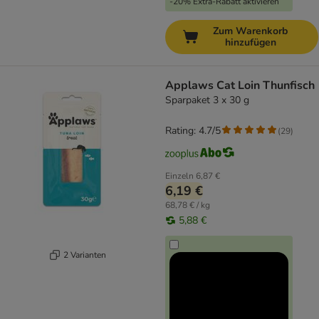
-20% Extra-Rabatt aktivieren
Zum Warenkorb
hinzufügen
Applaws Cat Loin Thunfisch
Sparpaket 3 x 30 g
Rating: 4.7/5
(
29
)
Einzeln
6,87 €
6,19 €
68,78 € / kg
5,88 €
2 Varianten