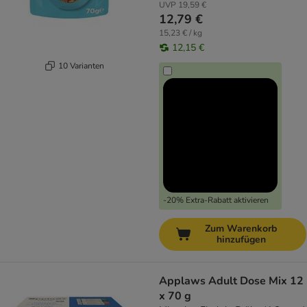
UVP
19,59 €
12,79 €
15,23 € / kg
12,15 €
10 Varianten
-20% Extra-Rabatt aktivieren
Zum Warenkorb
hinzufügen
Applaws Adult Dose Mix 12
x 70 g