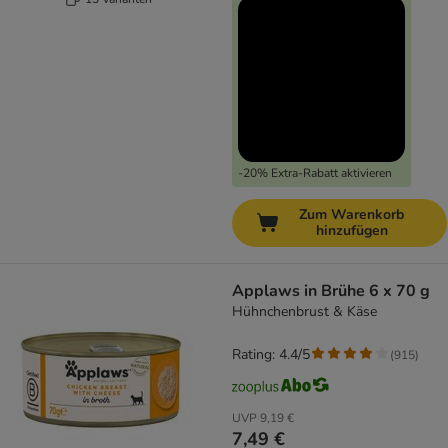
-20% Extra-Rabatt aktivieren
Zum Warenkorb
hinzufügen
Applaws in Brühe 6 x 70 g
Hühnchenbrust & Käse
Rating: 4.4/5
(
915
)
UVP
9,19 €
7,49 €