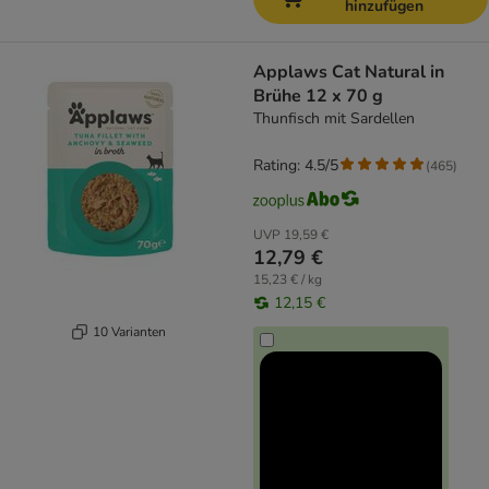
hinzufügen
Applaws Cat Natural in
Brühe 12 x 70 g
Thunfisch mit Sardellen
Rating: 4.5/5
(
465
)
UVP
19,59 €
12,79 €
15,23 € / kg
12,15 €
10 Varianten