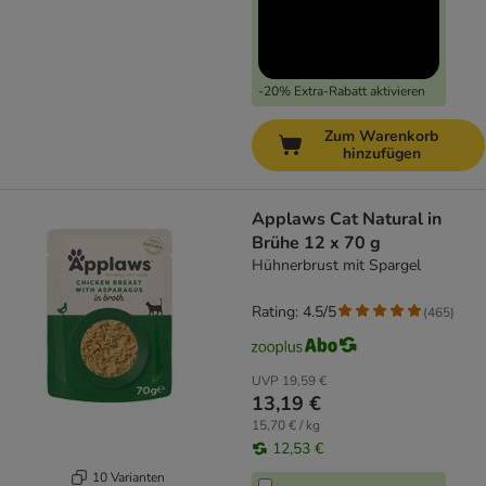
-20% Extra-Rabatt aktivieren
Zum Warenkorb
hinzufügen
Applaws Cat Natural in
Brühe 12 x 70 g
Hühnerbrust mit Spargel
Rating: 4.5/5
(
465
)
UVP
19,59 €
13,19 €
15,70 € / kg
12,53 €
10 Varianten