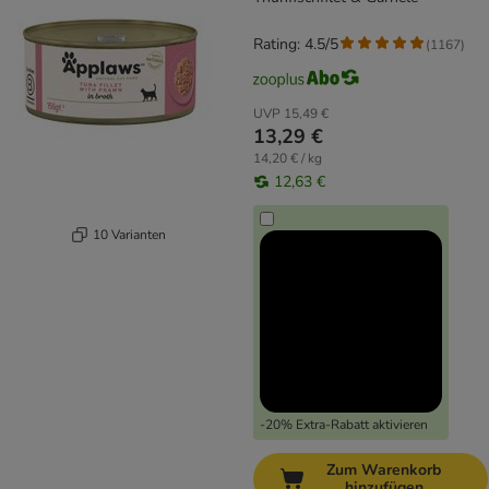
Rating: 4.5/5
(
1167
)
UVP
15,49 €
13,29 €
14,20 € / kg
12,63 €
10 Varianten
-20% Extra-Rabatt aktivieren
Zum Warenkorb
hinzufügen