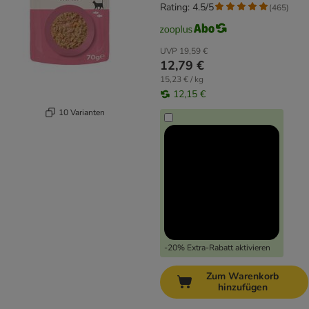
Rating: 4.5/5
(
465
)
UVP
19,59 €
12,79 €
15,23 € / kg
12,15 €
10 Varianten
-20% Extra-Rabatt aktivieren
Zum Warenkorb
hinzufügen