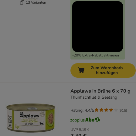
13 Varianten
-20% Extra-Rabatt aktivieren
Zum Warenkorb
hinzufügen
Applaws in Brühe 6 x 70 g
Thunfischfilet & Seetang
Rating: 4.4/5
(
915
)
UVP
9,19 €