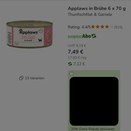
Applaws in Brühe 6 x 70 g
Thunfischfilet & Garnele
Rating: 4.4/5
(
915
)
UVP
9,19 €
7,49 €
17,83 € / kg
7,12 €
13 Varianten
-20% Extra-Rabatt aktivieren