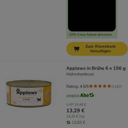
-20% Extra-Rabatt aktivieren
Zum Warenkorb
hinzufügen
Applaws in Brühe 6 x 156 g
Hühnchenbrust
Rating: 4.5/5
(
1167
)
UVP
15,49 €
13,29 €
14,20 € / kg
12,63 €