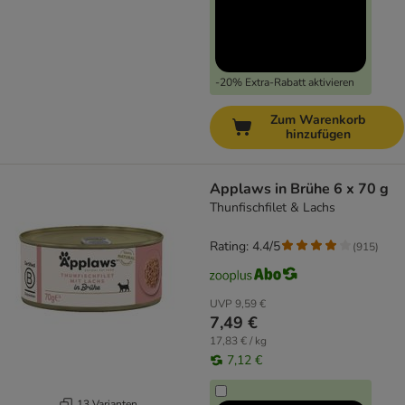
-20% Extra-Rabatt aktivieren
Zum Warenkorb
hinzufügen
Applaws in Brühe 6 x 70 g
Thunfischfilet & Lachs
Rating: 4.4/5
(
915
)
UVP
9,59 €
7,49 €
17,83 € / kg
7,12 €
13 Varianten