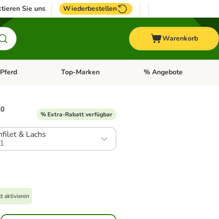
tieren Sie uns
Wiederbestellen
Warenkorb
Pferd
Top-Marken
% Angebote
: Fisch
tegorie-Menü öffnen: Vogel
Kategorie-Menü öffnen: Pferd
Kategorie-Menü öffnen: T
10
% Extra-Rabatt verfügbar
filet & Lachs
1
 aktivieren