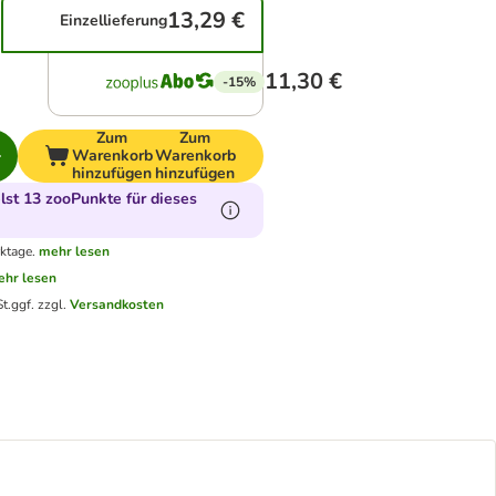
13,29 €
Einzellieferung
11,30 €
-15%
Zum
Zum
Warenkorb
Warenkorb
hinzufügen
hinzufügen
st 13 zooPunkte für dieses
ktage.
mehr lesen
hr lesen
t.
ggf. zzgl.
Versandkosten