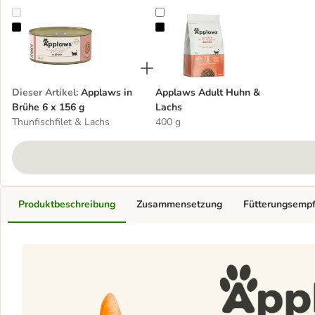
Applaws in Brühe 6 x 156 g
Applaws Adult Huhn & Lachs
Dieser Artikel
:
Applaws in
Applaws Adult Huhn &
Brühe 6 x 156 g
Lachs
Thunfischfilet & Lachs
400 g
Produktbeschreibung
Zusammensetzung
Fütterungsemp