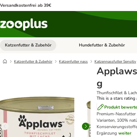
Versandkostenfrei ab 39€
Katzenfutter & Zubehör
Hundefutter & Zubehör
Kategorie-Menü öffnen: Katzenf
Katzenfutter & Zubehör
Katzenfutter nass
Katzennassfutter Sensitiv
Applaws 
g
Thunfischfilet & Lac
This is a stars rating
Produkt bewert
Premium-Nassfutter 
Varianten, 100% natü
Konservierungsstoffe
Ergänzung
weiter