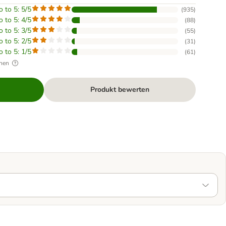
o to 5: 5/5
(
935
)
o to 5: 4/5
(
88
)
o to 5: 3/5
(
55
)
o to 5: 2/5
(
31
)
o to 5: 1/5
(
61
)
hen
Produkt bewerten