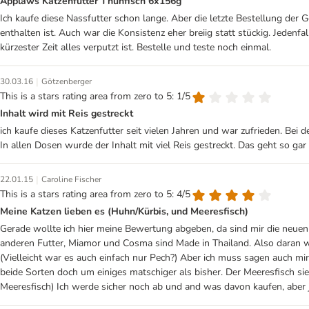
Applaws Katzenfutter Thunfisch 6x156g
Ich kaufe diese Nassfutter schon lange. Aber die letzte Bestellung der
enthalten ist. Auch war die Konsistenz eher breiig statt stückig. Jeden
kürzester Zeit alles verputzt ist. Bestelle und teste noch einmal.
|
30.03.16
Götzenberger
This is a stars rating area from zero to 5: 1/5
Inhalt wird mit Reis gestreckt
ich kaufe dieses Katzenfutter seit vielen Jahren und war zufrieden. Bei d
In allen Dosen wurde der Inhalt mit viel Reis gestreckt. Das geht so ga
|
22.01.15
Caroline Fischer
This is a stars rating area from zero to 5: 4/5
Meine Katzen lieben es (Huhn/Kürbis, und Meeresfisch)
Gerade wollte ich hier meine Bewertung abgeben, da sind mir die neuen
anderen Futter, Miamor und Cosma sind Made in Thailand. Also daran wi
(Vielleicht war es auch einfach nur Pech?) Aber ich muss sagen auch mi
beide Sorten doch um einiges matschiger als bisher. Der Meeresfisch sie
Meeresfisch) Ich werde sicher noch ab und and was davon kaufen, aber j