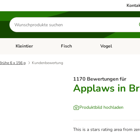
Kontak
Produkte
suchen
Kleintier
Fisch
Vogel
utter & Zubehör
Kategorie-Menü öffnen: Hundefutter & Zubehör
Kategorie-Menü öffnen: Kleintier
Kategorie-Menü öffnen
Ka
Brühe 6 x 156 g
Kundenbewertung
1170 Bewertungen für
Applaws in Br
Produktbild hochladen
This is a stars rating area from zer