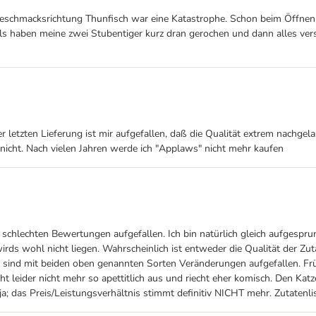
 Geschmacksrichtung Thunfisch war eine Katastrophe. Schon beim Öffnen d
falls haben meine zwei Stubentiger kurz dran gerochen und dann alles ver
er letzten Lieferung ist mir aufgefallen, daß die Qualität extrem nachgel
r nicht. Nach vielen Jahren werde ich "Applaws" nicht mehr kaufen
 schlechten Bewertungen aufgefallen. Ich bin natürlich gleich aufgespr
rds wohl nicht liegen. Wahrscheinlich ist entweder die Qualität der Z
r sind mit beiden oben genannten Sorten Veränderungen aufgefallen. Frü
ht leider nicht mehr so apettitlich aus und riecht eher komisch. Den Ka
a; das Preis/Leistungsverhältnis stimmt definitiv NICHT mehr. Zutatenli