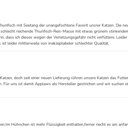
hunfisch mit Seetang der unangefochtene Favorit unsrer Katzen. Die neue
, schlecht riechende Thunfisch-Reis-Masse mit etwas grünem stinkendem 
drin, dass ich dieses wegen der Verletzungsgefahr nicht verfüttere. Leid
st leider mittlerweile von inakzeptabeler schlechter Qualität.
atzen, doch seit einer neuen Lieferung rühren unsere Katzen das Futter
 Für uns ist damit Applaws als Hersteller gestrichen und wir suchen eine
en.Im Hühnchen ist mehr Flüssigkeit enthalten,ferner riecht es am anfa