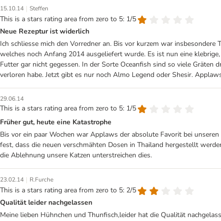
|
15.10.14
Steffen
This is a stars rating area from zero to 5: 1/5
Neue Rezeptur ist widerlich
Ich schliesse mich den Vorredner an. Bis vor kurzem war insbesondere T
welches noch Anfang 2014 ausgeliefert wurde. Es ist nun eine klebrige
Futter gar nicht gegessen. In der Sorte Oceanfish sind so viele Gräten 
verloren habe. Jetzt gibt es nur noch Almo Legend oder Shesir. Applaws i
29.06.14
This is a stars rating area from zero to 5: 1/5
Früher gut, heute eine Katastrophe
Bis vor ein paar Wochen war Applaws der absolute Favorit bei unseren K
fest, dass die neuen verschmähten Dosen in Thailand hergestellt werden.
die Ablehnung unsere Katzen unterstreichen dies.
|
23.02.14
R.Furche
This is a stars rating area from zero to 5: 2/5
Qualität leider nachgelassen
Meine lieben Hühnchen und Thunfisch,leider hat die Qualität nachgelass