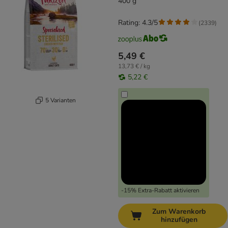
400 g
Rating: 4.3/5
(
2339
)
5,49 €
13,73 € / kg
5,22 €
5 Varianten
-15% Extra-Rabatt aktivieren
Zum Warenkorb
hinzufügen