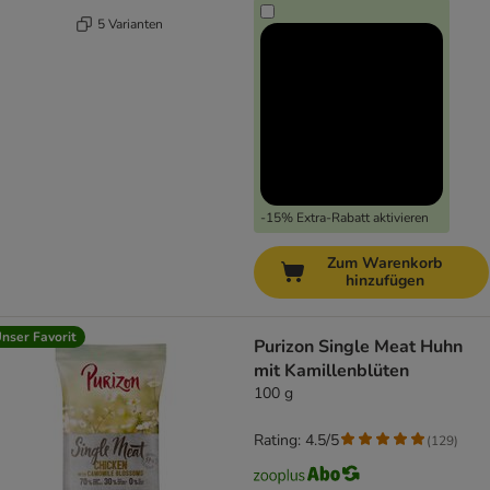
5 Varianten
-15% Extra-Rabatt aktivieren
Zum Warenkorb
hinzufügen
nser Favorit
Purizon Single Meat Huhn
mit Kamillenblüten
100 g
Rating: 4.5/5
(
129
)