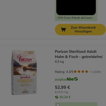
-15% Extra-Rabatt aktivieren
Zum Warenkorb
hinzufügen
Purizon Sterilised Adult
Huhn & Fisch - getreidefrei
6,5 kg
Rating: 4.3/5
(
2339
)
52,99 €
8,15 € / kg
50,34 €