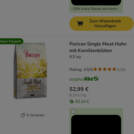
-15% Extra-Rabatt aktivieren
Zum Warenkorb
hinzufügen
nser Favorit
Purizon Single Meat Huhn
mit Kamillenblüten
6,5 kg
Rating: 4.5/5
(
129
)
52,99 €
8,15 € / kg
50,34 €
5 Varianten