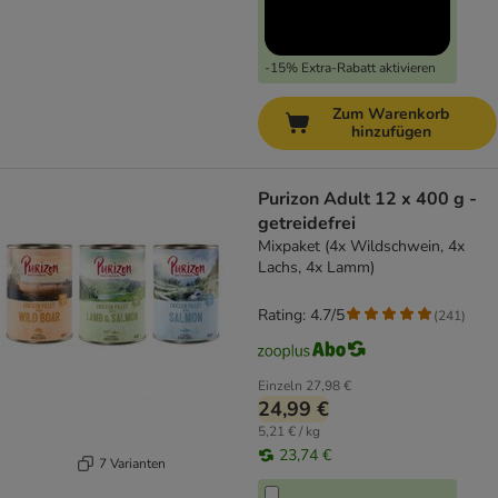
-15% Extra-Rabatt aktivieren
Zum Warenkorb
hinzufügen
Purizon Adult 12 x 400 g -
getreidefrei
Mixpaket (4x Wildschwein, 4x
Lachs, 4x Lamm)
Rating: 4.7/5
(
241
)
Einzeln
27,98 €
24,99 €
5,21 € / kg
23,74 €
7 Varianten