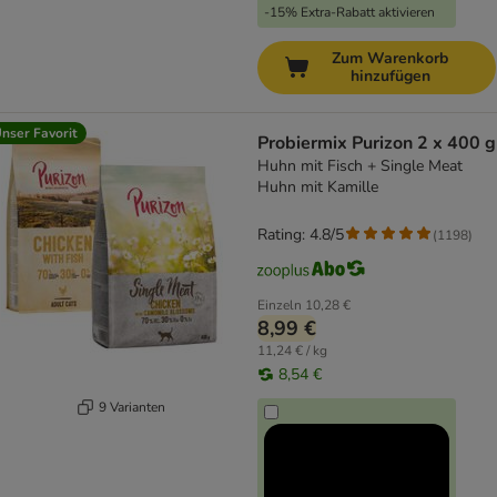
-15% Extra-Rabatt aktivieren
Zum Warenkorb
hinzufügen
nser Favorit
Probiermix Purizon 2 x 400 g
Huhn mit Fisch + Single Meat
Huhn mit Kamille
Rating: 4.8/5
(
1198
)
Einzeln
10,28 €
8,99 €
11,24 € / kg
8,54 €
9 Varianten