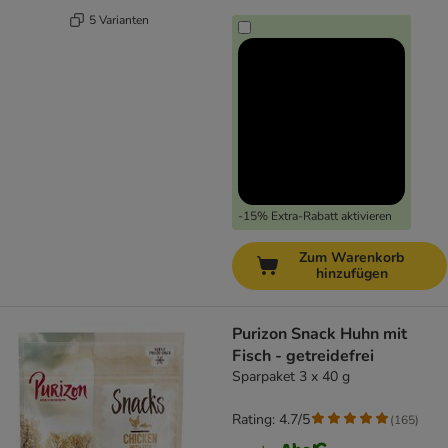
5 Varianten
-15% Extra-Rabatt aktivieren
Zum Warenkorb
hinzufügen
Purizon Snack Huhn mit
Fisch - getreidefrei
Sparpaket 3 x 40 g
Rating: 4.7/5
(
165
)