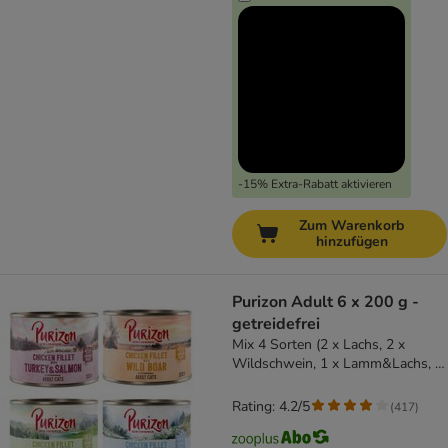
-15% Extra-Rabatt aktivieren
Zum Warenkorb
hinzufügen
Purizon Adult 6 x 200 g -
getreidefrei
Mix 4 Sorten (2 x Lachs, 2 x
Wildschwein, 1 x Lamm&Lachs, 1
x Truthahn & Lachs)
Rating: 4.2/5
(
417
)