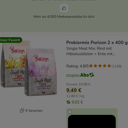
Mehr als 8.000 Markenprodukte für dich
nser Favorit
Probiermix Purizon 2 x 400 g
Single Meat Mix: Rind mit
Hibiskusblüten + Ente mit
Lavenderblüten
Rating: 4.8/5
(
1198
)
Einzeln
10,98 €
9,49 €
11,86 € / kg
9,02 €
9 Varianten