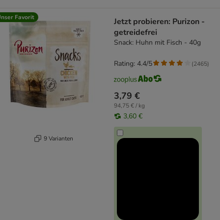
nser Favorit
Jetzt probieren: Purizon -
getreidefrei
Snack: Huhn mit Fisch - 40g
Rating: 4.4/5
(
2465
)
3,79 €
94,75 € / kg
3,60 €
9 Varianten