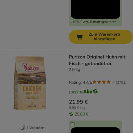
-15% Extra-Rabatt aktivieren
Zum Warenkorb
hinzufügen
Purizon Original Huhn mit
Fisch - getreidefrei
2,5 kg
Rating: 4.4/5
(
2791
)
21,99 €
8,80 € / kg
20,89 €
4 Varianten