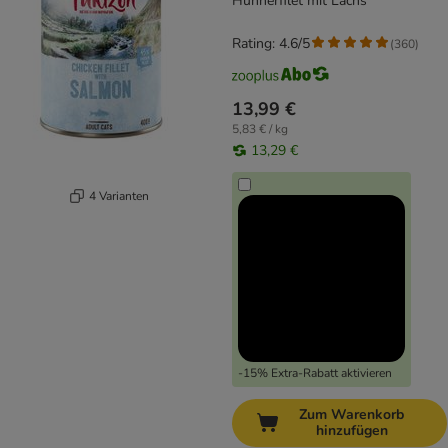
Hühnerfilet mit Lachs
Rating: 4.6/5
(
360
)
13,99 €
5,83 € / kg
13,29 €
4 Varianten
-15% Extra-Rabatt aktivieren
Zum Warenkorb
hinzufügen