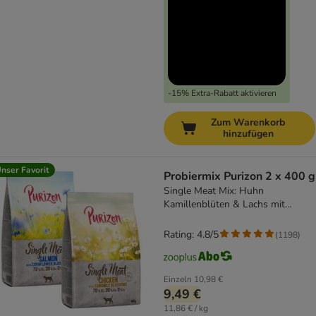
-15% Extra-Rabatt aktivieren
Zum Warenkorb
hinzufügen
nser Favorit
Probiermix Purizon 2 x 400 g
Single Meat Mix: Huhn
Kamillenblüten & Lachs mit
Kornblumenblüten
Rating: 4.8/5
(
1198
)
Einzeln
10,98 €
9,49 €
11,86 € / kg