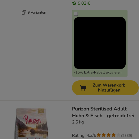
9,02 €
9 Varianten
-15% Extra-Rabatt aktivieren
Zum Warenkorb
hinzufügen
Purizon Sterilised Adult
Huhn & Fisch - getreidefrei
2,5 kg
Rating: 4.3/5
(
2339
)