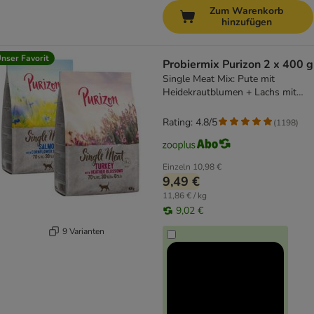
Zum Warenkorb
hinzufügen
nser Favorit
Probiermix Purizon 2 x 400 g
Single Meat Mix: Pute mit
Heidekrautblumen + Lachs mit
Kornblumenblüten
Rating: 4.8/5
(
1198
)
Einzeln
10,98 €
9,49 €
11,86 € / kg
9,02 €
9 Varianten