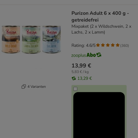
Purizon Adult 6 x 400 g -
getreidefrei
Mixpaket (2 x Wildschwein, 2 x
Lachs, 2 x Lamm)
Rating: 4.6/5
(
360
)
13,99 €
5,83 € / kg
13,29 €
4 Varianten