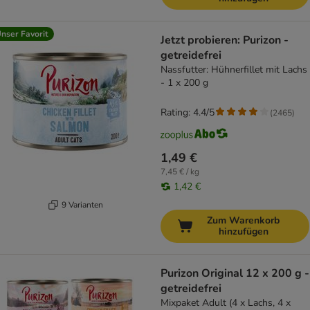
nser Favorit
Jetzt probieren: Purizon -
getreidefrei
Nassfutter: Hühnerfillet mit Lachs
- 1 x 200 g
Rating: 4.4/5
(
2465
)
1,49 €
7,45 € / kg
1,42 €
9 Varianten
Zum Warenkorb
hinzufügen
Purizon Original 12 x 200 g -
getreidefrei
Mixpaket Adult (4 x Lachs, 4 x