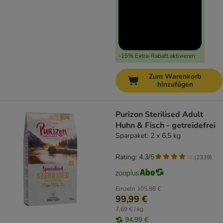
-15% Extra-Rabatt aktivieren
Zum Warenkorb
hinzufügen
Purizon Sterilised Adult
Huhn & Fisch - getreidefrei
Sparpaket: 2 x 6,5 kg
Rating: 4.3/5
(
2339
)
Einzeln
105,98 €
99,99 €
7,69 € / kg
94,99 €