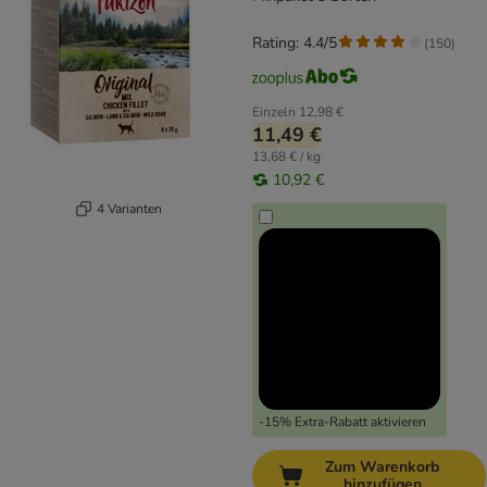
Rating: 4.4/5
(
150
)
Einzeln
12,98 €
11,49 €
13,68 € / kg
10,92 €
4 Varianten
-15% Extra-Rabatt aktivieren
Zum Warenkorb
hinzufügen