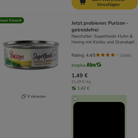
hinzufügen
nser Favorit
Jetzt probieren: Purizon -
getreidefrei
Nassfutter: Superfoods Huhn &
Hering mit Kürbis und Granatapfel
- 1 x 70g NEU
Rating: 4.4/5
(
2465
)
1,49 €
21,29 € / kg
1,42 €
9 Varianten