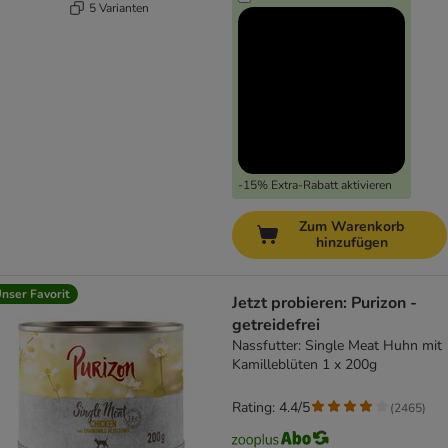
5 Varianten
-15% Extra-Rabatt aktivieren
Zum Warenkorb
hinzufügen
nser Favorit
Jetzt probieren: Purizon -
getreidefrei
Nassfutter: Single Meat Huhn mit
Kamilleblüten 1 x 200g
Rating: 4.4/5
(
2465
)