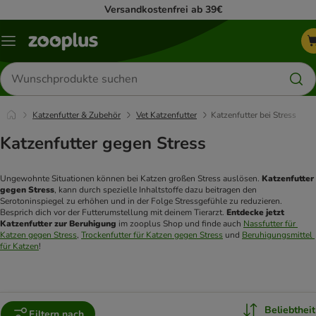
Versandkostenfrei ab 39€
Menü
Produkte
suchen
Katzenfutter & Zubehör
Vet Katzenfutter
Katzenfutter bei Stress
Katzenfutter gegen Stress
Ungewohnte Situationen können bei Katzen großen Stress auslösen. 
Katzenfutter 
gegen Stress
, kann durch spezielle Inhaltstoffe dazu beitragen den 
Serotoninspiegel zu erhöhen und in der Folge Stressgefühle zu reduzieren. 
Besprich dich vor der Futterumstellung mit deinem Tierarzt. 
Entdecke jetzt 
Katzenfutter zur Beruhigung
 im zooplus Shop und finde auch 
Nassfutter für 
Katzen gegen Stress
, 
Trockenfutter für Katzen gegen Stress
 und 
Beruhigungsmittel 
für Katzen
! 
Beliebtheit
Filtern nach