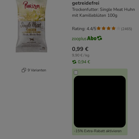
getreidefrei
Trockenfutter: Single Meat Huhn
mit Kamilleblüten 100g
Rating: 4.4/5
(
2465
)
0,99 €
9,90 € / kg
0,94 €
9 Varianten
-15% Extra-Rabatt aktivieren