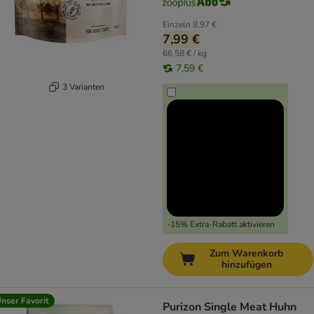
Einzeln
8,97 €
7,99 €
66,58 € / kg
7,59 €
3 Varianten
-15% Extra-Rabatt aktivieren
Zum Warenkorb
hinzufügen
nser Favorit
Purizon Single Meat Huhn