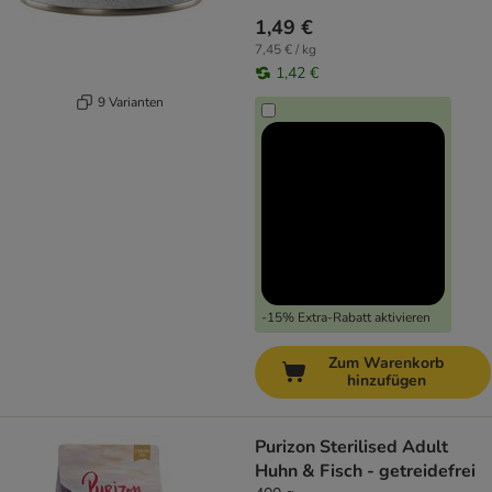
1,49 €
7,45 € / kg
1,42 €
9 Varianten
-15% Extra-Rabatt aktivieren
Zum Warenkorb
hinzufügen
Purizon Sterilised Adult
Huhn & Fisch - getreidefrei