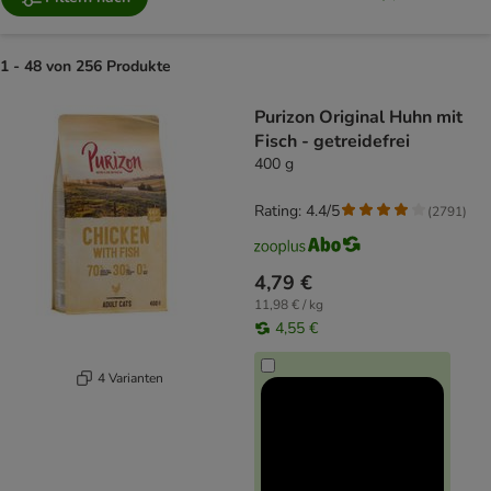
1 - 48 von 256 Produkte
product items have been changed
Purizon Original Huhn mit
Fisch - getreidefrei
400 g
Rating: 4.4/5
(
2791
)
4,79 €
11,98 € / kg
4,55 €
4 Varianten