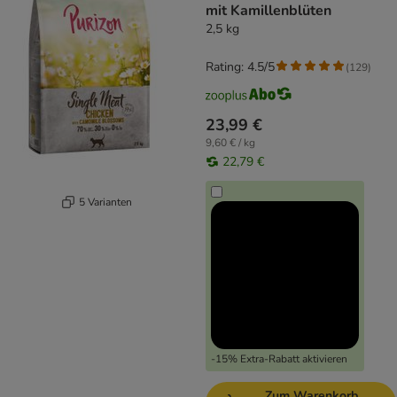
mit Kamillenblüten
2,5 kg
Rating: 4.5/5
(
129
)
23,99 €
9,60 € / kg
22,79 €
5 Varianten
-15% Extra-Rabatt aktivieren
Zum Warenkorb