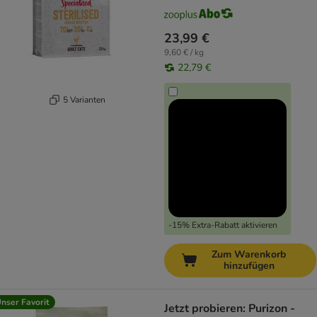
23,99 €
9,60 € / kg
22,79 €
5 Varianten
-15% Extra-Rabatt aktivieren
Zum Warenkorb
hinzufügen
nser Favorit
Jetzt probieren: Purizon -