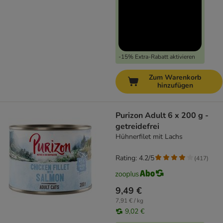
-15% Extra-Rabatt aktivieren
Zum Warenkorb
hinzufügen
Purizon Adult 6 x 200 g -
getreidefrei
Hühnerfilet mit Lachs
Rating: 4.2/5
(
417
)
9,49 €
7,91 € / kg
9,02 €