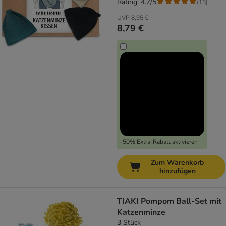
Rating: 4.7/5
(
15
)
UVP
8,95 €
8,79 €
-50% Extra-Rabatt aktivieren
Zum Warenkorb
hinzufügen
TIAKI Pompom Ball-Set mit
Katzenminze
3 Stück