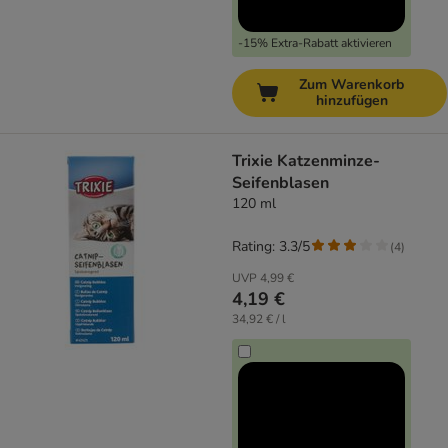
-15% Extra-Rabatt aktivieren
Zum Warenkorb
hinzufügen
Trixie Katzenminze-
Seifenblasen
120 ml
Rating: 3.3/5
(
4
)
UVP
4,99 €
4,19 €
34,92 € / l