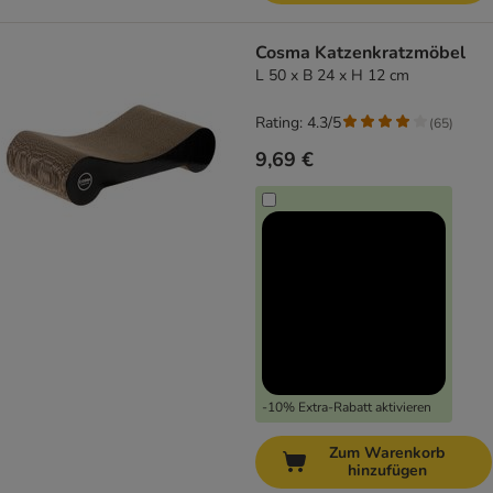
Cosma Katzenkratzmöbel
L 50 x B 24 x H 12 cm
Rating: 4.3/5
(
65
)
9,69 €
-10% Extra-Rabatt aktivieren
Zum Warenkorb
hinzufügen