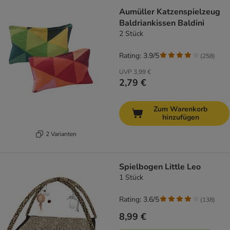
Aumüller Katzenspielzeug
Baldriankissen Baldini
2 Stück
Rating: 3.9/5
(
258
)
UVP
3,99 €
2,79 €
Zum Warenkorb
hinzufügen
2 Varianten
Spielbogen Little Leo
1 Stück
Rating: 3.6/5
(
138
)
8,99 €