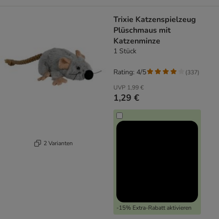
Trixie Katzenspielzeug
Plüschmaus mit
Katzenminze
1 Stück
Rating: 4/5
(
337
)
UVP
1,99 €
1,29 €
2 Varianten
-15% Extra-Rabatt aktivieren