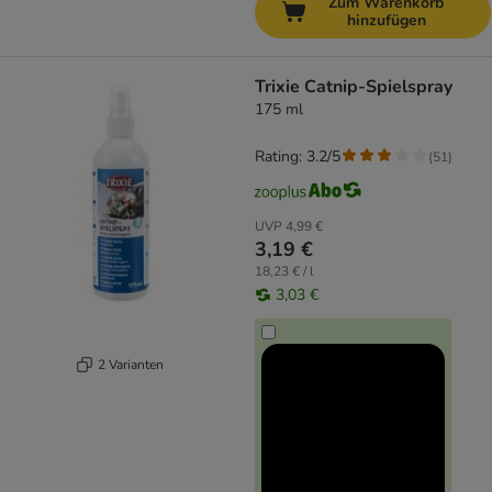
Zum Warenkorb
hinzufügen
Trixie Catnip-Spielspray
175 ml
Rating: 3.2/5
(
51
)
UVP
4,99 €
3,19 €
18,23 € / l
3,03 €
2 Varianten