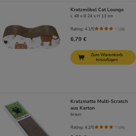
Kratzmöbel Cat Lounge
L 48 x B 24 x H 13 cm
Rating: 4.1/5
(
28
)
6,79 €
Zum Warenkorb
hinzufügen
Kratzmatte Multi-Scratch
aus Karton
braun
Rating: 4.2/5
(
96
)