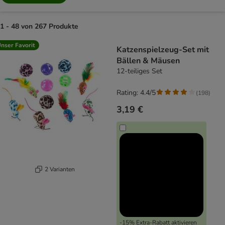
1 - 48 von 267 Produkte
product items have been changed
nser Favorit
Katzenspielzeug-Set mit
Bällen & Mäusen
12-teiliges Set
Rating: 4.4/5
(
198
)
3,19 €
2 Varianten
-15% Extra-Rabatt aktivieren