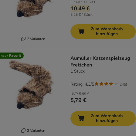
Einzeln
11,58 €
10,49 €
5,25 € / Stück
Zum Warenkorb
hinzufügen
2 Varianten
nser Favorit
Aumüller Katzenspielzeug
Frettchen
1 Stück
Rating: 4.3/5
(
245
)
UVP
5,99 €
5,79 €
Zum Warenkorb
hinzufügen
2 Varianten