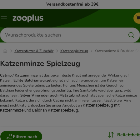
Versandkostenfrei ab 39€
Menü
Produkte
suchen
Katzenfutter & Zubehör
Katzenspielzeug
Katzenminze & Baldrian Sp
Katzenminze Spielzeug
Catnip / Katzenminze
ist das bekannteste Kraut mit anregender Wirkung auf
Katzen.
Echte Baldrianwurzel
eignet sich auch wunderbar, um Katzen ein
animierendes Spielerlebnis zu bieten. Für uns Menschen ist der Geruch von
Baldrian leider eher gewöhnungsbedürftig, Ihre Samtpfote wird aber ganz wild
darauf sein.
Silver Vine oder auch Matatabi
ist auch als Japanische Katzenminze
bekannt. Katzen, die sich durch Catnip nicht animieren lassen, lässt Silver Vine
meist nicht kalt. Entdecken Sie unser Angebot an K
atzenspielzeug mit
Katzenminze und Baldrian Katzenspielzeug.
Beliebtheit
Filtern nach