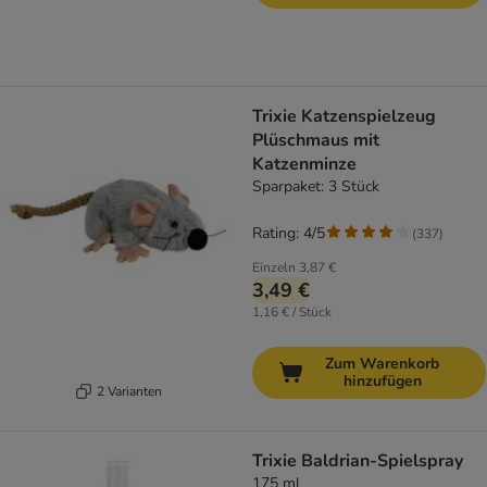
Trixie Katzenspielzeug
Plüschmaus mit
Katzenminze
Sparpaket: 3 Stück
Rating: 4/5
(
337
)
Einzeln
3,87 €
3,49 €
1,16 € / Stück
Zum Warenkorb
hinzufügen
2 Varianten
Trixie Baldrian-Spielspray
175 ml