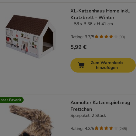
XL-Katzenhaus Home inkl.
Kratzbrett - Winter
L 58 x B 36 x H 41 cm
Rating: 3.7/5
(
93
)
5,99 €
Zum Warenkorb
hinzufügen
nser Favorit
Aumüller Katzenspielzeug
Frettchen
Sparpaket: 2 Stück
Rating: 4.3/5
(
245
)