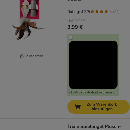
Rating: 4.3/5
(
62
)
UVP
6,05 €
3,99 €
2 Varianten
-15% Extra-Rabatt aktivieren
Zum Warenkorb
hinzufügen
Trixie Spielangel Plüsch-