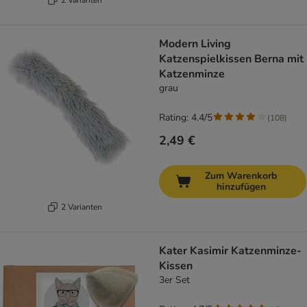
Modern Living
Katzenspielkissen Berna mit
Katzenminze
grau
Rating: 4.4/5
(
108
)
2,49 €
Zum Warenkorb
hinzufügen
2 Varianten
Kater Kasimir Katzenminze-
Kissen
3er Set