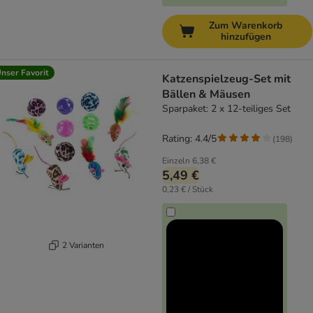
Zum Warenkorb
hinzufügen
nser Favorit
Katzenspielzeug-Set mit
Bällen & Mäusen
Sparpaket: 2 x 12-teiliges Set
Rating: 4.4/5
(
198
)
Einzeln
6,38 €
5,49 €
0,23 € / Stück
2 Varianten