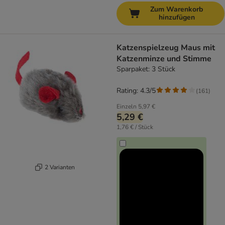
Zum Warenkorb
hinzufügen
Katzenspielzeug Maus mit
Katzenminze und Stimme
Sparpaket: 3 Stück
Rating: 4.3/5
(
161
)
Einzeln
5,97 €
5,29 €
1,76 € / Stück
2 Varianten