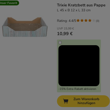
nser Favorit
Trixie Kratzbett aus Pappe
L 45 x B 12 x L 33 cm
Rating: 4.4/5
(
8
)
UVP
15,99 €
10,99 €
-15% Extra-Rabatt aktivieren
Zum Warenkorb
hinzufügen