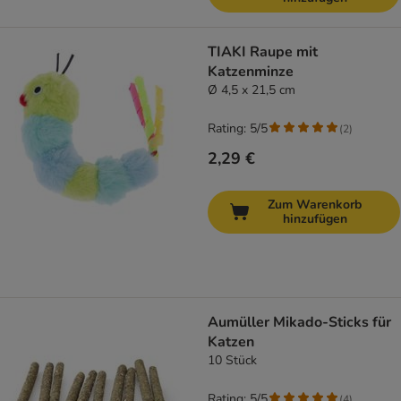
TIAKI Raupe mit
Katzenminze
Ø 4,5 x 21,5 cm
Rating: 5/5
(
2
)
2,29 €
Zum Warenkorb
hinzufügen
Aumüller Mikado-Sticks für
Katzen
10 Stück
Rating: 5/5
(
4
)