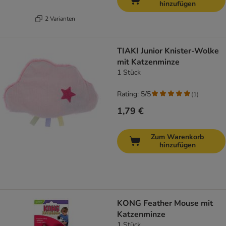
hinzufügen
2 Varianten
TIAKI Junior Knister-Wolke
mit Katzenminze
1 Stück
Rating: 5/5
(
1
)
1,79 €
Zum Warenkorb
hinzufügen
KONG Feather Mouse mit
Katzenminze
1 Stück