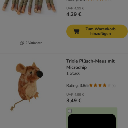
UVP
4,99 €
4,29 €
Zum Warenkorb
hinzufügen
2 Varianten
Trixie Plüsch-Maus mit
Microchip
1 Stück
Rating: 3.8/5
(
4
)
UVP
4,99 €
3,49 €