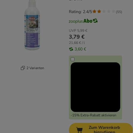
Rating: 2.4/5
(
55
)
UVP
5,99 €
3,79 €
21,66 € / l
3,60 €
2 Varianten
-15% Extra-Rabatt aktivieren
Zum Warenkorb
hinzufügen