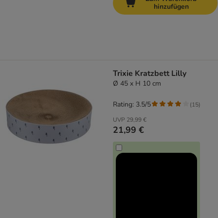
hinzufügen
Trixie Kratzbett Lilly
Ø 45 x H 10 cm
Rating: 3.5/5
(
15
)
UVP
29,99 €
21,99 €