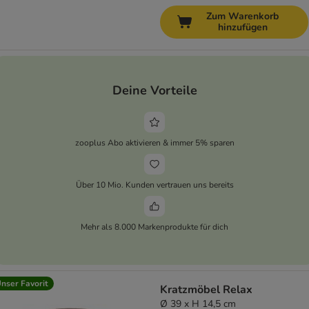
Zum Warenkorb
hinzufügen
Deine Vorteile
zooplus Abo aktivieren & immer 5% sparen
Über 10 Mio. Kunden vertrauen uns bereits
Mehr als 8.000 Markenprodukte für dich
nser Favorit
Kratzmöbel Relax
Ø 39 x H 14,5 cm