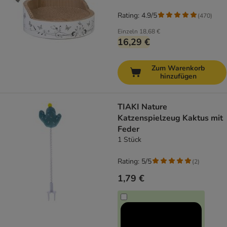
Rating: 4.9/5
(
470
)
Einzeln
18,68 €
16,29 €
Zum Warenkorb
hinzufügen
TIAKI Nature
Katzenspielzeug Kaktus mit
Feder
1 Stück
Rating: 5/5
(
2
)
1,79 €