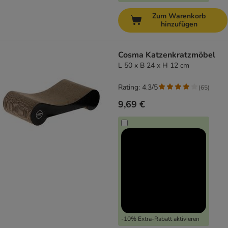
Zum Warenkorb
hinzufügen
Cosma Katzenkratzmöbel
L 50 x B 24 x H 12 cm
Rating: 4.3/5
(
65
)
9,69 €
-10% Extra-Rabatt aktivieren