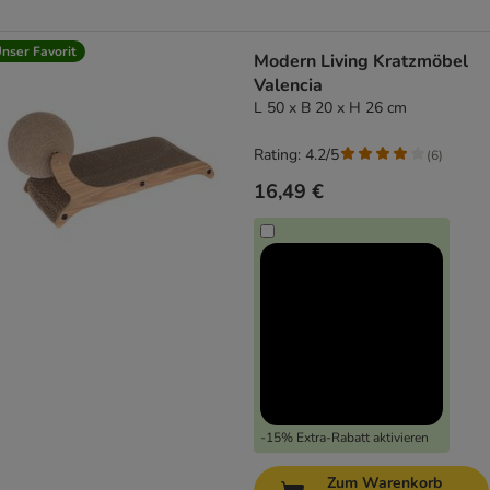
nser Favorit
Modern Living Kratzmöbel
Valencia
L 50 x B 20 x H 26 cm
Rating: 4.2/5
(
6
)
16,49 €
-15% Extra-Rabatt aktivieren
Zum Warenkorb