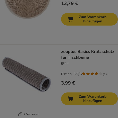
13,79 €
Zum Warenkorb
hinzufügen
zooplus Basics Kratzschutz
für Tischbeine
grau
Rating: 3.9/5
(
19
)
3,99 €
Zum Warenkorb
hinzufügen
2 Varianten