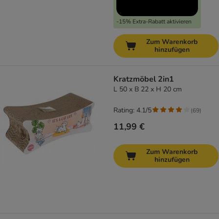
-15% Extra-Rabatt aktivieren
Zum Warenkorb
hinzufügen
Kratzmöbel 2in1
L 50 x B 22 x H 20 cm
Rating: 4.1/5
(
69
)
11,99 €
Zum Warenkorb
hinzufügen