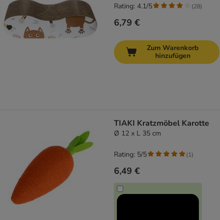
Rating: 4.1/5
(
28
)
6,79 €
Zum Warenkorb
hinzufügen
TIAKI Kratzmöbel Karotte
Ø 12 x L 35 cm
Rating: 5/5
(
1
)
6,49 €