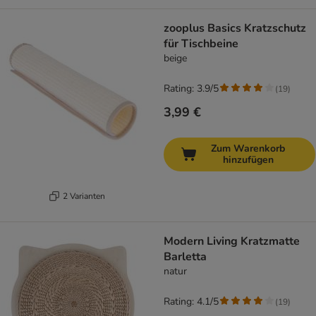
zooplus Basics Kratzschutz
für Tischbeine
beige
Rating: 3.9/5
(
19
)
3,99 €
Zum Warenkorb
hinzufügen
2 Varianten
Modern Living Kratzmatte
Barletta
natur
Rating: 4.1/5
(
19
)