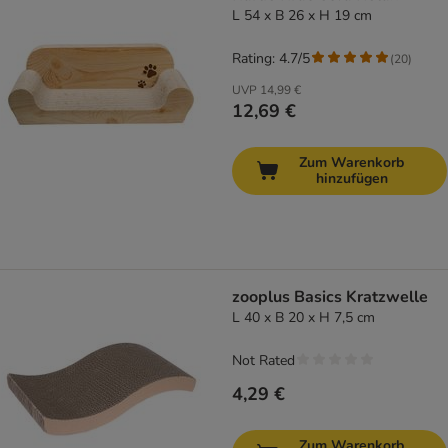
L 54 x B 26 x H 19 cm
Rating: 4.7/5
(
20
)
UVP
14,99 €
12,69 €
Zum Warenkorb
hinzufügen
zooplus Basics Kratzwelle
L 40 x B 20 x H 7,5 cm
Not Rated
4,29 €
Zum Warenkorb