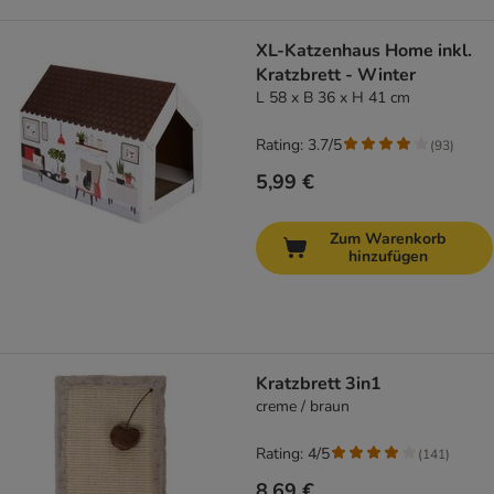
XL-Katzenhaus Home inkl.
Kratzbrett - Winter
L 58 x B 36 x H 41 cm
Rating: 3.7/5
(
93
)
5,99 €
Zum Warenkorb
hinzufügen
Kratzbrett 3in1
creme / braun
Rating: 4/5
(
141
)
8,69 €