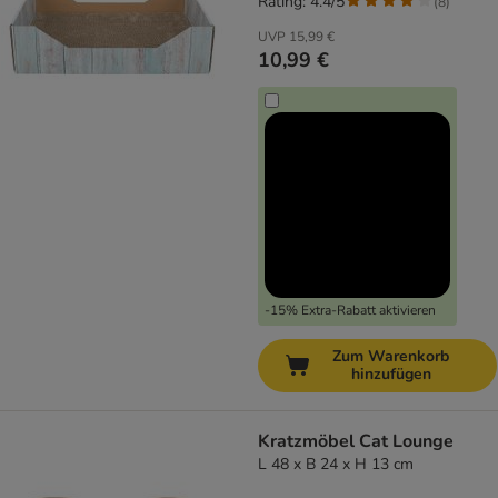
Rating: 4.4/5
(
8
)
UVP
15,99 €
10,99 €
-15% Extra-Rabatt aktivieren
Zum Warenkorb
hinzufügen
Kratzmöbel Cat Lounge
L 48 x B 24 x H 13 cm