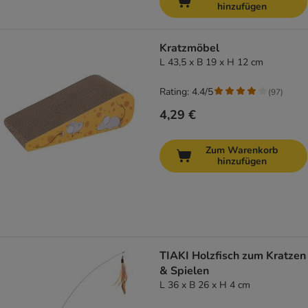
hinzufügen
Kratzmöbel
L 43,5 x B 19 x H 12 cm
Rating: 4.4/5
(
97
)
4,29 €
Zum Warenkorb
hinzufügen
TIAKI Holzfisch zum Kratzen
& Spielen
L 36 x B 26 x H 4 cm