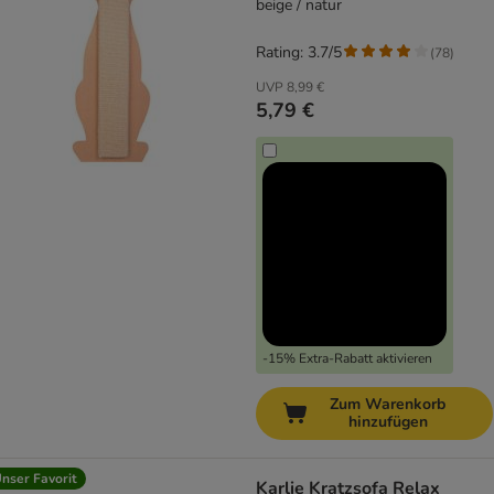
beige / natur
Rating: 3.7/5
(
78
)
UVP
8,99 €
5,79 €
-15% Extra-Rabatt aktivieren
Zum Warenkorb
hinzufügen
nser Favorit
Karlie Kratzsofa Relax