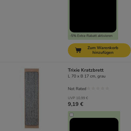
-5% Extra-Rabatt aktivieren
Zum Warenkorb
hinzufügen
Trixie Kratzbrett
L 70 x B 17 cm, grau
Not Rated
UVP
10,99 €
9,19 €