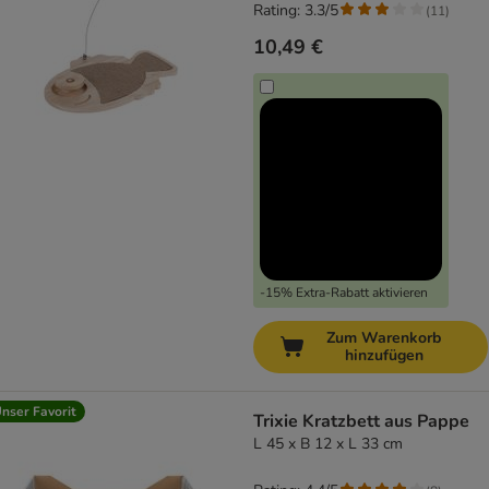
Rating: 3.3/5
(
11
)
10,49 €
-15% Extra-Rabatt aktivieren
Zum Warenkorb
hinzufügen
nser Favorit
Trixie Kratzbett aus Pappe
L 45 x B 12 x L 33 cm