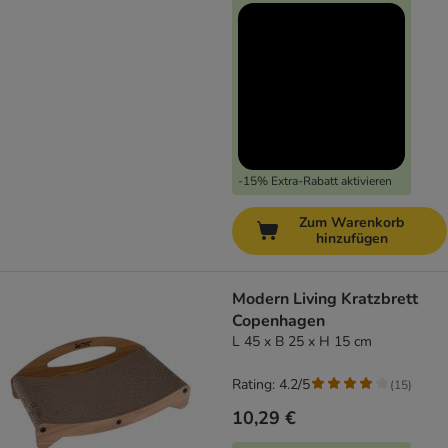
-15% Extra-Rabatt aktivieren
Zum Warenkorb
hinzufügen
Modern Living Kratzbrett
Copenhagen
L 45 x B 25 x H 15 cm
Rating: 4.2/5
(
15
)
10,29 €