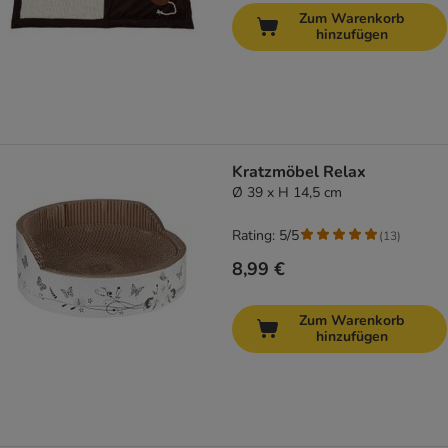
Zum Warenkorb
hinzufügen
Kratzmöbel Relax
Ø 39 x H 14,5 cm
Rating: 5/5
(
13
)
8,99 €
Zum Warenkorb
hinzufügen