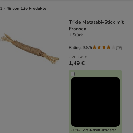
1 - 48 von 126 Produkte
product items have been changed
Trixie Matatabi-Stick mit
Fransen
1 Stück
Rating: 3.9/5
(
75
)
UVP
2,49 €
1,49 €
-15% Extra-Rabatt aktivieren