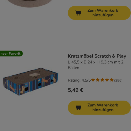
Zum Warenkorb
hinzufügen
nser Favorit
Kratzmöbel Scratch & Play
L 45,5 x B 24 x H 9,3 cm mit 2
Bällen
Rating: 4.5/5
(
286
)
5,49 €
Zum Warenkorb
hinzufügen