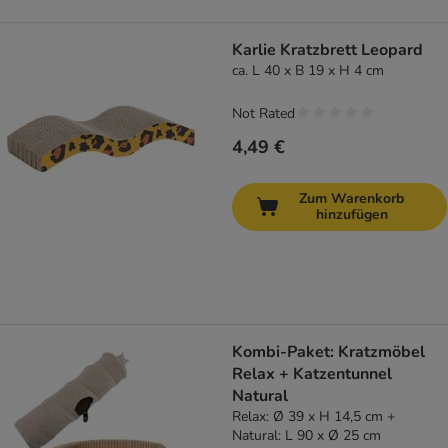
Karlie Kratzbrett Leopard
ca. L 40 x B 19 x H 4 cm
Not Rated
4,49 €
Zum Warenkorb
hinzufügen
Kombi-Paket: Kratzmöbel
Relax + Katzentunnel
Natural
Relax: Ø 39 x H 14,5 cm +
Natural: L 90 x Ø 25 cm