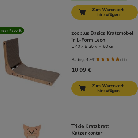
Zum Warenkorb
hinzufügen
nser Favorit
zooplus Basics Kratzmöbel
in L-Form Leon
L 40 x B 25 x H 60 cm
Rating: 4.9/5
(
11
)
10,99 €
Zum Warenkorb
hinzufügen
Trixie Kratzbrett
Katzenkontur