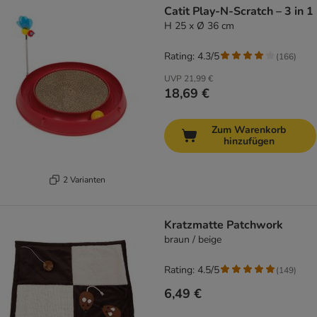
Catit Play-N-Scratch – 3 in 1
H 25 x Ø 36 cm
Rating: 4.3/5
(
166
)
UVP
21,99 €
18,69 €
Zum Warenkorb
hinzufügen
2 Varianten
Kratzmatte Patchwork
braun / beige
Rating: 4.5/5
(
149
)
6,49 €