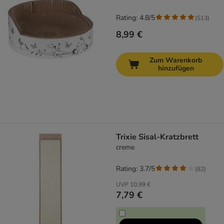
Rating: 4.8/5
(
513
)
8,99 €
Zum Warenkorb
hinzufügen
Trixie Sisal-Kratzbrett
creme
Rating: 3.7/5
(
82
)
UVP
10,99 €
7,79 €