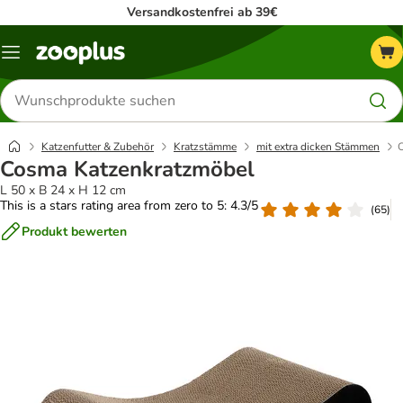
Versandkostenfrei ab 39€
Menü
Produkte
suchen
Katzenfutter & Zubehör
Kratzstämme
mit extra dicken Stämmen
Cosma Katzenkratzmöbel
L 50 x B 24 x H 12 cm
This is a stars rating area from zero to 5: 4.3/5
(
65
)
Produkt bewerten