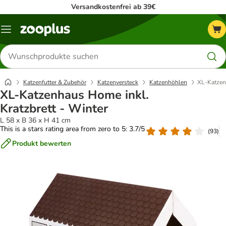
Versandkostenfrei ab 39€
Menü
Produkte
suchen
Katzenfutter & Zubehör
Katzenversteck
Katzenhöhlen
XL-Katzenh
XL-Katzenhaus Home inkl.
Kratzbrett - Winter
L 58 x B 36 x H 41 cm
This is a stars rating area from zero to 5: 3.7/5
(
93
)
Produkt bewerten