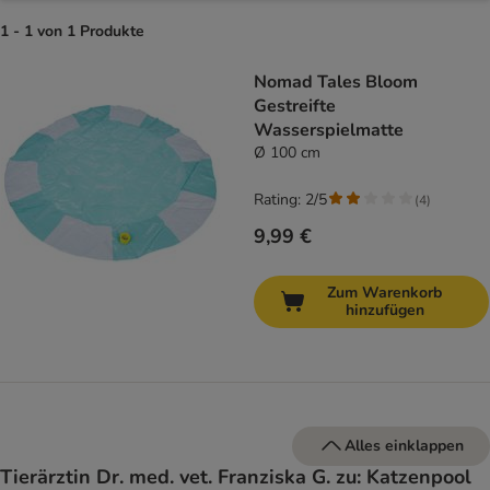
1 - 1 von 1 Produkte
product items have been changed
Nomad Tales Bloom
Gestreifte
Wasserspielmatte
Ø 100 cm
Rating: 2/5
(
4
)
9,99 €
Zum Warenkorb
hinzufügen
Alles einklappen
Tierärztin Dr. med. vet. Franziska G. zu: Katzenpool