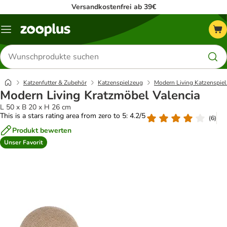
Versandkostenfrei ab 39€
Menü
Produkte
suchen
Katzenfutter & Zubehör
Katzenspielzeug
Modern Living Katzenspie
Modern Living Kratzmöbel Valencia
L 50 x B 20 x H 26 cm
This is a stars rating area from zero to 5: 4.2/5
(
6
)
Produkt bewerten
Unser Favorit