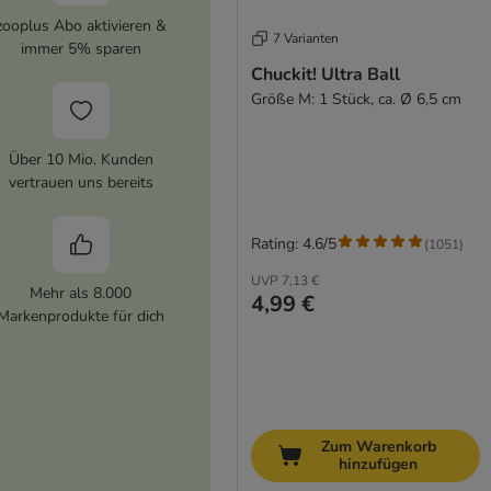
zooplus Abo aktivieren &
7 Varianten
immer 5% sparen
Chuckit! Ultra Ball
Größe M: 1 Stück, ca. Ø 6,5 cm
Über 10 Mio. Kunden
vertrauen uns bereits
Rating: 4.6/5
(
1051
)
UVP
7,13 €
Mehr als 8.000
4,99 €
Markenprodukte für dich
Zum Warenkorb
hinzufügen