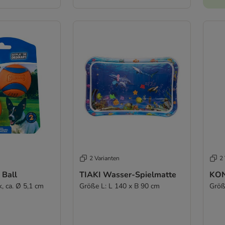
2 Varianten
2 
 Ball
TIAKI Wasser-Spielmatte
KON
, ca. Ø 5,1 cm
Größe L: L 140 x B 90 cm
Größ