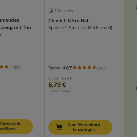
7 Varianten
mmendes
Chuckit! Ultra Ball
lzeug mit Tau
Sparset: 2 Stück, ca. Ø 6,5 cm (M)
cm
(
21
)
Rating: 4.6/5
(
1051
)
Einzeln
9,98 €
6,79 €
3,40 € / Stück
Warenkorb
Zum Warenkorb
nzufügen
hinzufügen