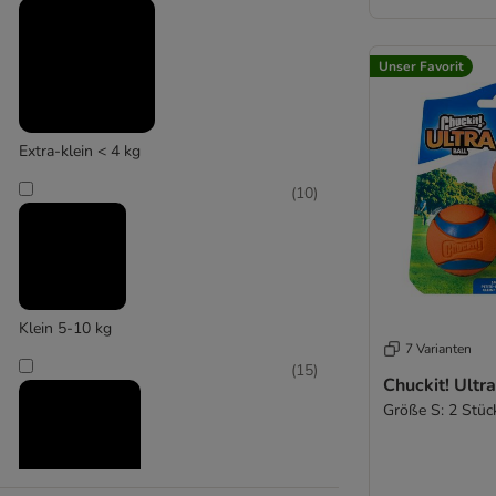
Unser Favorit
France Croquettes
(
4
)
Extra-klein < 4 kg
(
10
)
Hyper Pet
Klein 5-10 kg
7 Varianten
(
15
)
Chuckit! Ultra
Größe S: 2 Stück