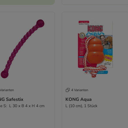
Varianten
4 Varianten
G Safestix
KONG Aqua
e S: L 30 x B 4 x H 4 cm
L (10 cm), 1 Stück