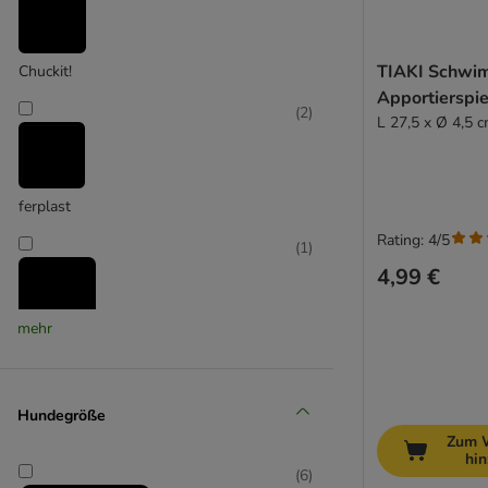
Trixie
TIAKI Schwi
Chuckit!
Apportierspie
(
2
)
L 27,5 x Ø 4,5 
ferplast
Rating: 4/5
(
1
)
4,99 €
mehr
Flamingo
(
1
)
Hundegröße
Zum 
hi
(
6
)