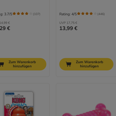
g: 3.7/5
Rating: 4/5
(
107
)
(
446
)
14,99 €
UVP
17,75 €
29 €
13,99 €
Zum Warenkorb
Zum Warenkorb
hinzufügen
hinzufügen