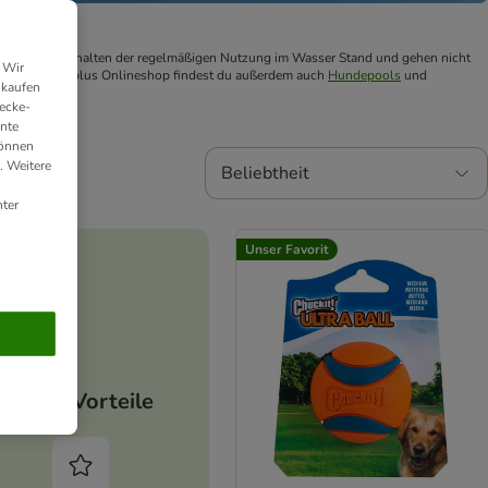
enen Modelle halten der regelmäßigen Nutzung im Wasser Stand und gehen nicht 
 Wir
nde. Im zooplus Onlineshop findest du außerdem auch 
Hundepools
 und 
nkaufen
ecke-
ante
können
. Weitere
Beliebtheit
ter
Unser Favorit
Deine Vorteile