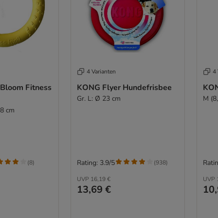
4 Varianten
4 
Bloom Fitness
KONG Flyer Hundefrisbee
KON
Gr. L: Ø 23 cm
M (8
18 cm
Rating: 3.9/5
Ratin
(
8
)
(
938
)
UVP
16,19 €
UVP
13,69 €
10,