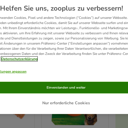
Helfen Sie uns, zooplus zu verbessern!
elzeug für Hunde ist ein Muss für 
alle wasserbegeisterten Hunde
. Die verschied
rwenden Cookies, Pixel und andere Technologien (“Cookies”) auf unserer Webseite.
 eine große Auswahl an 
Wasserspielzeug für Hunde
 und Schwimmspielzeug für Hu
den unbedingt erforderliche Cookies, damit Sie auf unserer Webseite surfen und ei
de
! 
. Mit Ihrem Einverständnis möchten wir Leistungs-, Funktionelle- und Marketingzw
s aktivieren, um Ihre Erfahrung mit unserer Webseite zu verbessern und Ihnen relev
te und Dienstleistungen zu zeigen, sowie zur Personalisierung von Werbung. Sie 
eit Änderungen in unserem Präferenz-Center (“Einstellungen anpassen”) vornehmen
odukte
ationen über den für die Verarbeitung Ihrer Daten Verantwortlichen, die verarbeiteten
enbezogenen Daten und den Zweck der Verarbeitung finden Sie unter Präferenz-Cen
ve been changed
Datenschutzerklärung
Unser Favorit
llungen anpassen
Einverstanden und weiter
Nur erforderliche Cookies