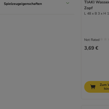
TIAKI Wasser
Spielzeugeigenschaften
Zopf
L 48 x B 3 x H 
Not Rated
3,69 €
Zum 
hi