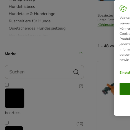
Hundefrisbees
Hundetaue & Hunderinge
Spezielles Wasserspi
Wir ve
unter. Entdecke hier
Kuscheltiere für Hunde
verwen
Kühlmatten für Hun
Quietschendes Hundespielzeug
können
Cookie
Hundespielzeug robust
Produk
Hundespielzeug Gummi & Latex
jederz
1 - 48 von 65 Pr
Inform
Hundespielzeug aus Plüsch
Marke
person
Beetzees
product items ha
sowie
Bobby
Suchen
Chuckit!
Einste
Designed by Lotte
(
2
)
Ferplast
HUNTER
KONG
Modern Living
beeztees
Nomad Tales
Nylabone
(
10
)
TIAKI