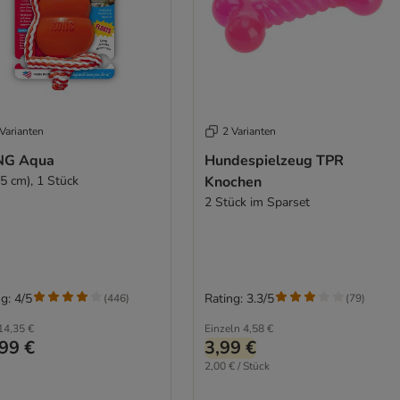
Varianten
2 Varianten
G Aqua
Hundespielzeug TPR
,5 cm), 1 Stück
Knochen
2 Stück im Sparset
g: 4/5
Rating: 3.3/5
(
446
)
(
79
)
14,35 €
Einzeln
4,58 €
99 €
3,99 €
2,00 € / Stück