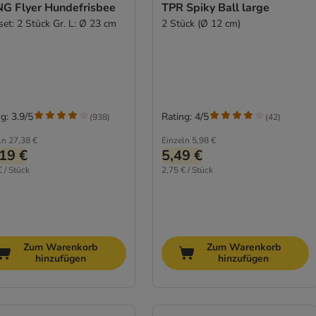
G Flyer Hundefrisbee
TPR Spiky Ball large
set: 2 Stück Gr. L: Ø 23 cm
2 Stück (Ø 12 cm)
g: 3.9/5
Rating: 4/5
(
938
)
(
42
)
ln
27,38 €
Einzeln
5,98 €
19 €
5,49 €
€ / Stück
2,75 € / Stück
Zum Warenkorb
Zum Warenkorb
hinzufügen
hinzufügen