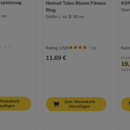
spielzeug
Nomad Tales Bloom Fitness
KON
Ring
Spar
1 cm
Größe L: ca. Ø 30 cm
Rating: 3.5/5
Ratin
(
8
)
11,69 €
Einze
19,
9,60 
Warenkorb
Zum Warenkorb
nzufügen
hinzufügen