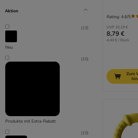
Mittel 11-25 kg
Aktion
Rating: 4.6/5
(
17
)
UVP
10,19 €
(
13
)
8,79 €
4,40 € / Stück
Neu
Groß 26-45 kg
(
10
)
(
6
)
Zum 
hi
Extra-groß > 45 kg
Produkte mit Extra-Rabatt
(
10
)