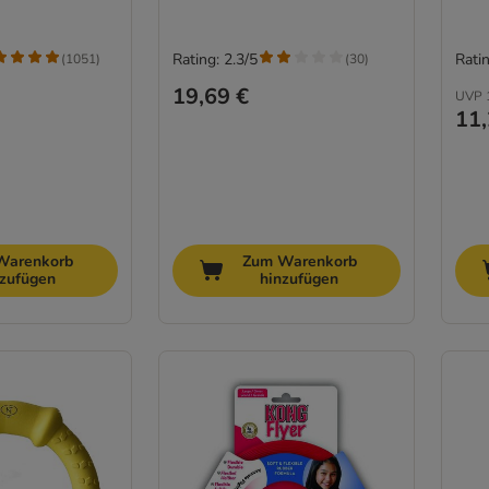
Rating: 2.3/5
Ratin
(
1051
)
(
30
)
19,69 €
UVP
11,
Warenkorb
Zum Warenkorb
nzufügen
hinzufügen