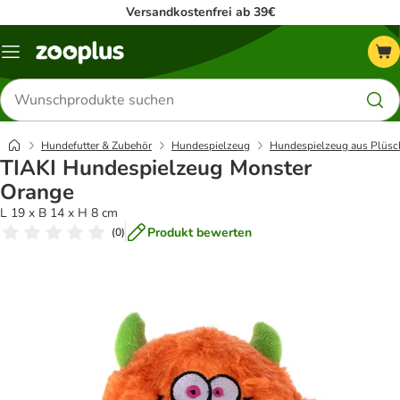
Versandkostenfrei ab 39€
Menü
Produkte
suchen
Hundefutter & Zubehör
Hundespielzeug
Hundespielzeug aus Plüsc
TIAKI Hundespielzeug Monster
Orange
L 19 x B 14 x H 8 cm
Produkt bewerten
(
0
)