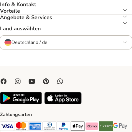
Info & Kontakt
Vorteile
Angebote & Services
Land auswählen
Deutschland / de
Zahlungsarten
Visa Payment Method
Mastercard Payment Method
American Express Payment Method
Diners Club Payment Method
PayPal Payment Method
Apple Pay Payment Method
Klarna Payment Method
Riverty Payment 
Google P