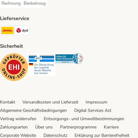
Rechnung
Bankeinzug
Rechnung Payment Method
Bankeinzug Payment Method
Lieferservice
DHL Shipping Method
DPD Shipping Method
Sicherheit
Security
Security
Security
Kontakt
Versandkosten und Lieferzeit
Impressum
Allgemeine Geschäftsbedingungen
Digital Services Act
Vertrag widerrufen
Entsorgungs- und Umweltbestimmungen
Zahlungsarten
Über uns
Partnerprogramme
Karriere
Corporate Website
Datenschutz
Erklärung zur Barrierefreiheit