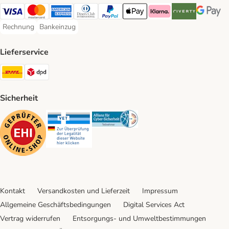
Visa Payment Method
Mastercard Payment Method
American Express Payment Method
Diners Club Payment Method
PayPal Payment Method
Apple Pay Payment Method
Klarna Payment Method
Riverty Payment 
Google P
Rechnung
Bankeinzug
Rechnung Payment Method
Bankeinzug Payment Method
Lieferservice
DHL Shipping Method
DPD Shipping Method
Sicherheit
Security
Security
Security
Kontakt
Versandkosten und Lieferzeit
Impressum
Allgemeine Geschäftsbedingungen
Digital Services Act
Vertrag widerrufen
Entsorgungs- und Umweltbestimmungen