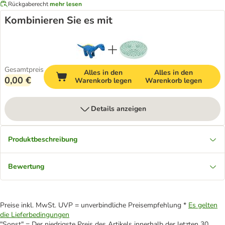
Rückgaberecht
mehr lesen
Kombinieren Sie es mit
Gesamtpreis
Alles in den
Alles in den
0,00 €
Warenkorb legen
Warenkorb legen
Details anzeigen
Produktbeschreibung
Bewertung
Preise inkl. MwSt. UVP = unverbindliche Preisempfehlung *
Es gelten
die Lieferbedingungen
"Sonst" = Der niedrigste Preis des Artikels innerhalb der letzten 30