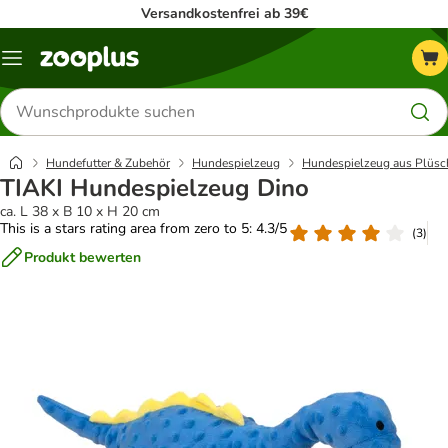
Versandkostenfrei ab 39€
Menü
Produkte
suchen
Hundefutter & Zubehör
Hundespielzeug
Hundespielzeug aus Plüsc
TIAKI Hundespielzeug Dino
ca. L 38 x B 10 x H 20 cm
This is a stars rating area from zero to 5: 4.3/5
(
3
)
Produkt bewerten