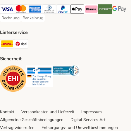
Visa Payment Method
Mastercard Payment Method
American Express Payment Method
Diners Club Payment Method
PayPal Payment Method
Apple Pay Payment Method
Klarna Payment Method
Riverty Payment 
Google P
Rechnung
Bankeinzug
Rechnung Payment Method
Bankeinzug Payment Method
Lieferservice
DHL Shipping Method
DPD Shipping Method
Sicherheit
Security
Security
Security
Kontakt
Versandkosten und Lieferzeit
Impressum
Allgemeine Geschäftsbedingungen
Digital Services Act
Vertrag widerrufen
Entsorgungs- und Umweltbestimmungen