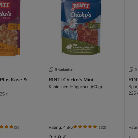
9 Varianten
9 
 Plus Käse &
RINTI Chicko's Mini
RINT
Kaninchen-Häppchen (60 g)
Spar
225 
225 g
Rating: 4.8/5
Ratin
(
25
)
(
132
)
2,19 €
Einze