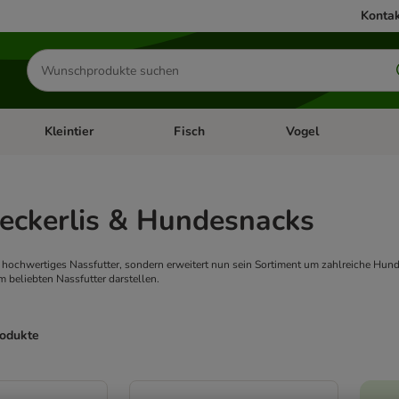
Kontak
Produkte
suchen
Kleintier
Fisch
Vogel
utter & Zubehör
Kategorie-Menü öffnen: Hundefutter & Zubehör
Kategorie-Menü öffnen: Kleintier
Kategorie-Menü öffnen
Ka
Leckerlis & Hundesnacks
r hochwertiges Nassfutter, sondern erweitert nun sein Sortiment um zahlreiche Hund
 beliebten Nassfutter darstellen.
rodukte
ve been changed