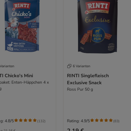
Varianten
6 Varianten
I Chicko's Mini
RINTI Singlefleisch
paket: Enten-Häppchen 4 x
Exclusive Snack
g
Ross Pur 50 g
g: 4.8/5
Rating: 4.9/5
(
132
)
(
83
)
2,19 €
ln
21,16 €