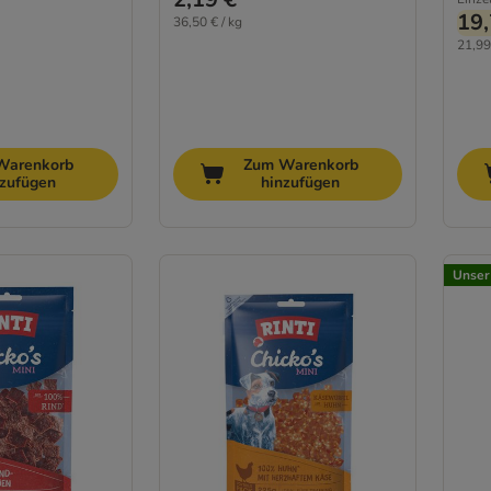
19,
36,50 € / kg
21,99
Warenkorb
Zum Warenkorb
nzufügen
hinzufügen
Unser