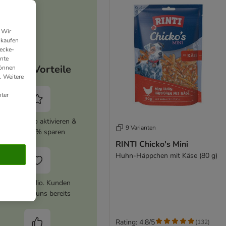
 Wir
nkaufen
ecke-
ante
Deine Vorteile
können
. Weitere
ter
zooplus Abo aktivieren &
9 Varianten
immer 5% sparen
RINTI Chicko's Mini
Huhn-Häppchen mit Käse (80 g)
Über 10 Mio. Kunden
vertrauen uns bereits
Rating: 4.8/5
(
132
)