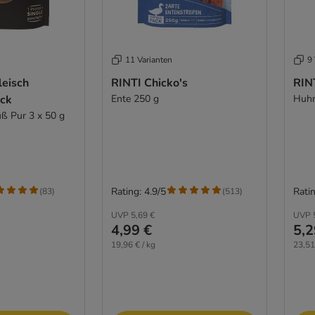
11 Varianten
9 
leisch
RINTI Chicko's
RINT
ack
Ente 250 g
Huhn
uß Pur 3 x 50 g
Rating: 4.9/5
Ratin
(
83
)
(
513
)
UVP
5,69 €
UVP
4,99 €
5,2
19,96 € / kg
23,51