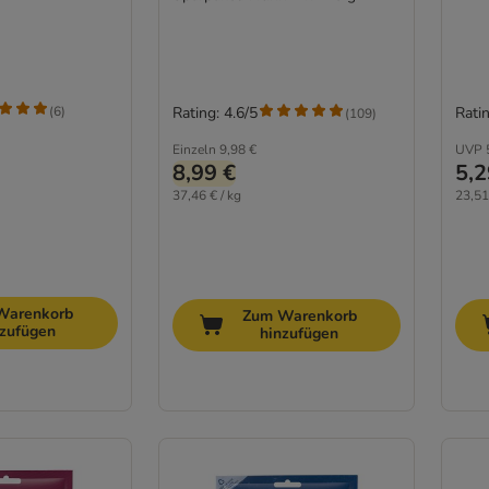
(
6
)
Rating: 4.6/5
Ratin
(
109
)
Einzeln
9,98 €
UVP
8,99 €
5,2
37,46 € / kg
23,51
Warenkorb
Zum Warenkorb
nzufügen
hinzufügen