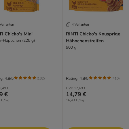
Varianten
4 Varianten
I Chicko's Mini
RINTI Chicko's Knusprige
-Häppchen (225 g)
Hähnchenstreifen
900 g
g: 4.8/5
Rating: 4.8/5
(
132
)
(
410
)
5,49 €
UVP
17,69 €
9 €
14,79 €
 € / kg
16,43 € / kg