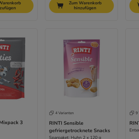
Warenkorb
Zum Warenkorb
nzufügen
hinzufügen
4 Varianten
9 
 Mixpack 3
RINTI Sensible
RINT
gefriergetrocknete Snacks
Ente
Sparpaket: Huhn 2 x 120 g