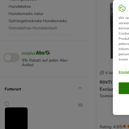
Hundekekse
Hundesnacks natur
Wir ve
Gefriergetrocknete Hundesnacks
verwen
Getreidefreie Hundeleckerli
können
Cookie
Leberwurst für Hunde & Hundeeis
Produk
Vegetarische Hundeleckerli
jederz
Inform
Weiche Hundeleckerli
person
Zahnpflege Sticks
sowie
5% Rabatt auf jeden Abo-
vom Fisch
Artikel
vom Geflügel
Einste
6 Varianten
vom Lamm
RINTI Singlef
vom Pferd
Exclusive Sn
Futterart
vom Rind
Sparpaket: Ross
vom Schwein
(
6
)
vom Strauß
vom Wild
für alte Hunde
Rating: 4.9/5
für kleine Hunde