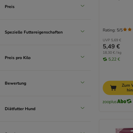
Phil & Sons
Preis
PrimaDog
Pro Plan
Purizon
Rating: 5/5
RINTI
Spezielle Futtereigenschaften
Extra-groß > 45 kg
Rocco
UVP
5,69 €
5,49 €
Rosie's Farm
18,30 € / kg
Royal Canin
Preis pro Kilo
5,22 €
Sammy's
SmartBones
SnackOMio
Bewertung
Trixie
Zum 
hi
Vitakraft
Whimzees
Wolf of Wilderness
Diätfutter Hund
WOW Dog
Yarrah
Yummeez