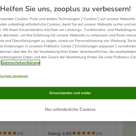
Helfen Sie uns, zooplus zu verbessern!
rwenden Cookies, Pixel und andere Technologien (“Cookies”) auf unserer Webseite.
den unbedingt erforderliche Cookies, damit Sie auf unserer Webseite surfen und ei
. Mit Ihrem Einverständnis möchten wir Leistungs-, Funktionelle- und Marketingzw
s aktivieren, um Ihre Erfahrung mit unserer Webseite zu verbessern und Ihnen relev
te und Dienstleistungen zu zeigen, sowie zur Personalisierung von Werbung. Sie 
eit Änderungen in unserem Präferenz-Center (“Einstellungen anpassen”) vornehmen
ationen über den für die Verarbeitung Ihrer Daten Verantwortlichen, die verarbeiteten
enbezogenen Daten und den Zweck der Verarbeitung finden Sie unter Präferenz-Cen
Datenschutzerklärung
llungen anpassen
6 Varianten
leisch
RINTI Singlefleisch
Einverstanden und weiter
ack
Exclusive Snack
 Pur 3 x 50 g
Sparpaket: Hirsch Pur 3 x 50 g
Nur erforderliche Cookies
Rating: 4.9/5
(
83
)
(
83
)