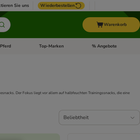
tieren Sie uns
Wiederbestellen
Warenkorb
Pferd
Top-Marken
% Angebote
: Fisch
tegorie-Menü öffnen: Vogel
Kategorie-Menü öffnen: Pferd
Kategorie-Menü öffnen: T
esnacks. Der Fokus liegt vor allem auf halbfeuchten Trainingssnacks, die eine
Beliebtheit