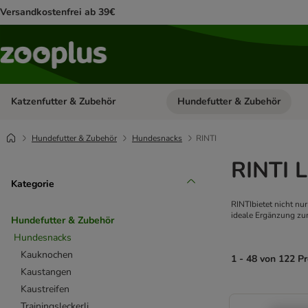
Versandkostenfrei ab 39€
Katzenfutter & Zubehör
Hundefutter & Zubehör
Kategorie-Menü öffnen: Katzenf
Hundefutter & Zubehör
Hundesnacks
RINTI
RINTI 
Kategorie
RINTIbietet nicht nu
ideale Ergänzung zum
Hundefutter & Zubehör
Hundesnacks
Kauknochen
1 - 48 von 122 P
Kaustangen
Kaustreifen
product items ha
Trainingsleckerli