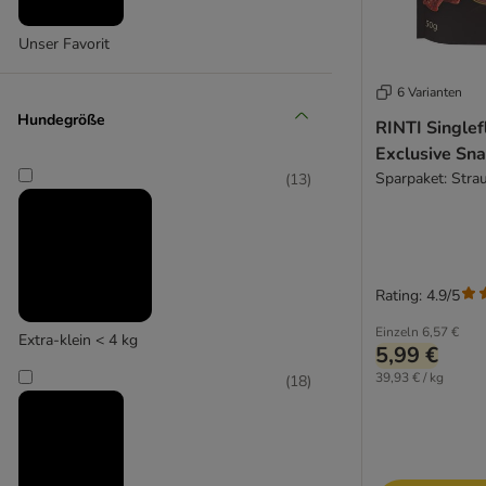
BugBell
Caniland
Unser Favorit
Chewies
Concept for Life
6 Varianten
Cookie's
Hundegröße
RINTI Singlef
Coya
Exclusive Sn
Crave
Sparpaket: Stra
(
13
)
DEGRO
DeliBest
Dentalife
Dibo
Rating: 4.9/5
Doggy Dog
DogMio
Einzeln
6,57 €
Extra-klein < 4 kg
5,99 €
Dog’s Love
39,93 € / kg
Dokas
(
18
)
Dolina Noteci
Ferplast
FRESCO - Martin Rütter Trainingssnacks