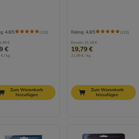
g: 4.8/5
Rating: 4.8/5
(
132
)
(
132
)
5,49 €
Einzeln
21,16 €
9 €
19,79 €
 € / kg
21,99 € / kg
Zum Warenkorb
Zum Warenkorb
hinzufügen
hinzufügen