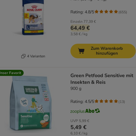
Rating: 4.8/5
(
655
)
Einzeln
77,39 €
64,49 €
3,58 € / kg
Zum Warenkorb
hinzufügen
4 Varianten
nser Favorit
Green Petfood Sensitive mit
Insekten & Reis
900 g
Rating: 4.5/5
(
13
)
UVP
5,99 €
5,49 €
6,10 € / kg