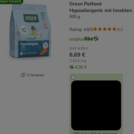
nser Favorit
Green Petfood
Hypoallergenic mit Insekten
900 g
Rating: 4.6/5
(
62
)
UVP
6,99 €
6,69 €
7,43 € / kg
6,36 €
3 Varianten
-15% Extra-Rabatt aktivieren