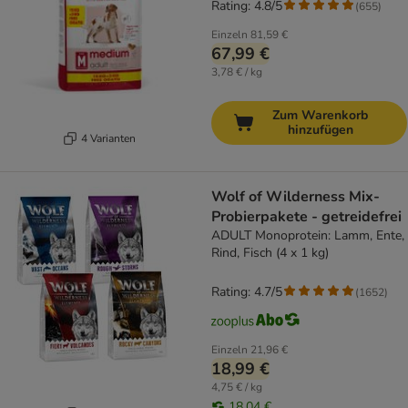
Rating: 4.8/5
(
655
)
Einzeln
81,59 €
67,99 €
3,78 € / kg
Zum Warenkorb
hinzufügen
4 Varianten
Wolf of Wilderness Mix-
Probierpakete - getreidefrei
ADULT Monoprotein: Lamm, Ente,
Rind, Fisch (4 x 1 kg)
Rating: 4.7/5
(
1652
)
Einzeln
21,96 €
18,99 €
4,75 € / kg
18,04 €