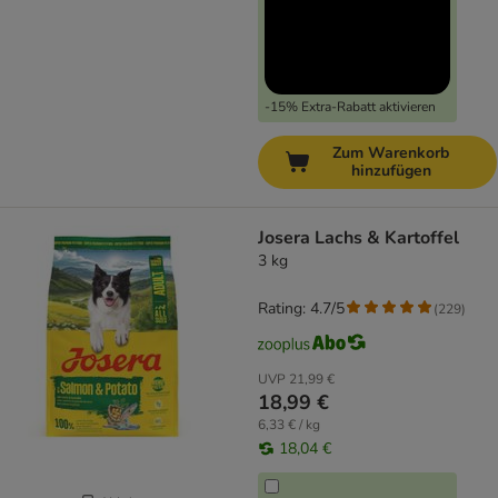
-15% Extra-Rabatt aktivieren
Zum Warenkorb
hinzufügen
Josera Lachs & Kartoffel
3 kg
Rating: 4.7/5
(
229
)
UVP
21,99 €
18,99 €
6,33 € / kg
18,04 €