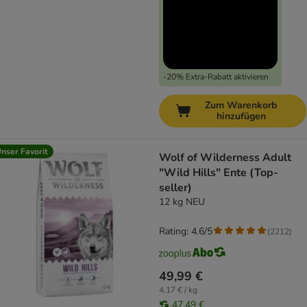
-20% Extra-Rabatt aktivieren
Zum Warenkorb
hinzufügen
nser Favorit
Wolf of Wilderness Adult
"Wild Hills" Ente (Top-
seller)
12 kg NEU
Rating: 4.6/5
(
2212
)
49,99 €
4,17 € / kg
47,49 €