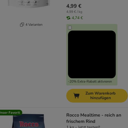
4,99 €
4,99 € / kg
4,74 €
4 Varianten
-20% Extra-Rabatt aktivieren
Zum Warenkorb
hinzufügen
nser Favorit
Rocco Mealtime - reich an
frischem Rind
1 kg - Jetzt testen!!