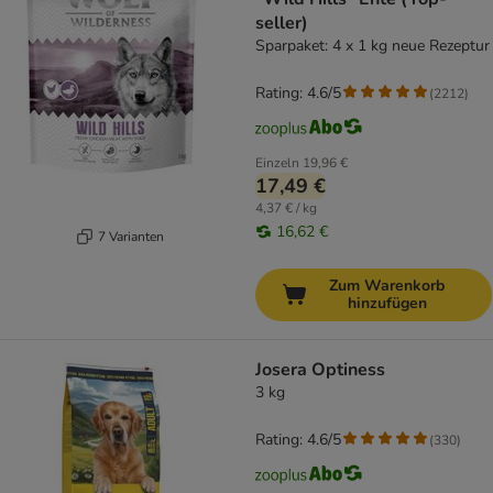
seller)
Sparpaket: 4 x 1 kg neue Rezeptur
Rating: 4.6/5
(
2212
)
Einzeln
19,96 €
17,49 €
4,37 € / kg
16,62 €
7 Varianten
Zum Warenkorb
hinzufügen
Josera Optiness
3 kg
Rating: 4.6/5
(
330
)