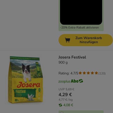
-20% Extra-Rabatt aktivieren
Zum Warenkorb
hinzufügen
Josera Festival
900 g
Rating: 4.7/5
(
120
)
UVP
5,69 €
4,29 €
4,77 € / kg
4,08 €