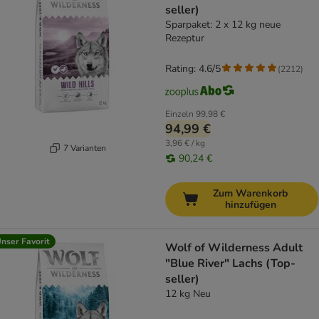
seller)
Sparpaket: 2 x 12 kg neue
Rezeptur
Rating: 4.6/5
(
2212
)
Einzeln
99,98 €
94,99 €
3,96 € / kg
7 Varianten
90,24 €
Zum Warenkorb
hinzufügen
nser Favorit
Wolf of Wilderness Adult
"Blue River" Lachs (Top-
seller)
12 kg Neu