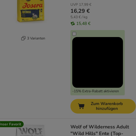
UVP
17,99 €
16,29 €
5,43 € / kg
15,48 €
3 Varianten
-15% Extra-Rabatt aktivieren
Zum Warenkorb
hinzufügen
nser Favorit
Wolf of Wilderness Adult
"Wild Hills" Ente (Top-