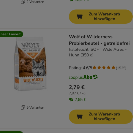
2 Varianten
Zum Warenkorb
hinzufügen
nser Favorit
Wolf of Wilderness
Probierbeutel - getreidefrei
halbfeucht: SOFT Wide Acres -
Huhn (350 g)
Rating: 4.6/5
(
1535
)
2,79 €
7,97 € / kg
2,65 €
5 Varianten
Zum Warenkorb
hinzufügen