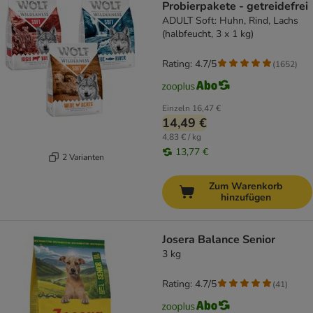
Probierpakete - getreidefrei
ADULT Soft: Huhn, Rind, Lachs
(halbfeucht, 3 x 1 kg)
Rating: 4.7/5
(
1652
)
Einzeln
16,47 €
14,49 €
4,83 € / kg
13,77 €
2 Varianten
Zum Warenkorb
hinzufügen
Josera Balance Senior
3 kg
Rating: 4.7/5
(
41
)