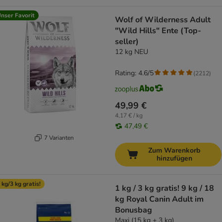
nser Favorit
Wolf of Wilderness Adult
"Wild Hills" Ente (Top-
seller)
12 kg NEU
Rating: 4.6/5
(
2212
)
49,99 €
4,17 € / kg
47,49 €
7 Varianten
Zum Warenkorb
hinzufügen
 kg/3 kg gratis!
1 kg / 3 kg gratis! 9 kg / 18
kg Royal Canin Adult im
Bonusbag
Maxi (15 kg + 3 kg)