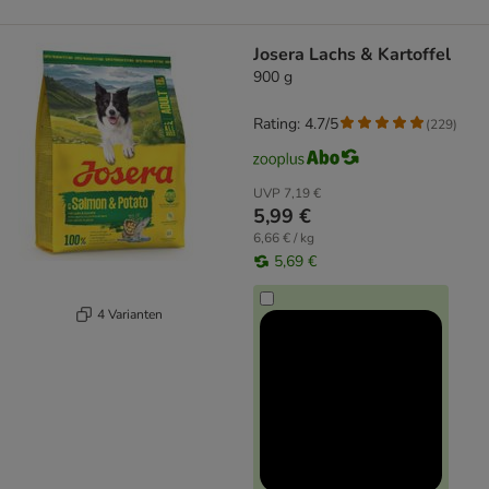
Josera Lachs & Kartoffel
900 g
Rating: 4.7/5
(
229
)
UVP
7,19 €
5,99 €
6,66 € / kg
5,69 €
4 Varianten