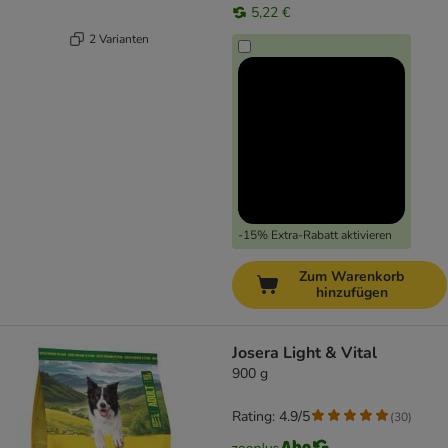
5,22 €
2 Varianten
-15% Extra-Rabatt aktivieren
Zum Warenkorb
hinzufügen
Josera Light & Vital
900 g
Rating: 4.9/5
(
30
)