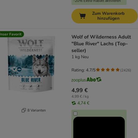
-20% Extra-Rabatt aktivieren
Zum Warenkorb
hinzufügen
nser Favorit
Wolf of Wilderness Adult
"Blue River" Lachs (Top-
seller)
1 kg Neu
Rating: 4.7/5
(
2426
)
4,99 €
4,99 € / kg
4,74 €
8 Varianten