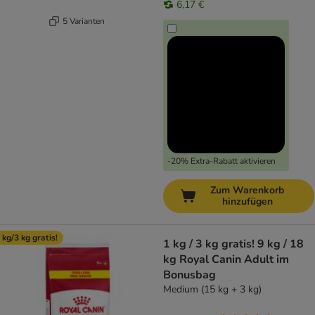
6,17 €
5 Varianten
-20% Extra-Rabatt aktivieren
Zum Warenkorb
hinzufügen
 kg/3 kg gratis!
1 kg / 3 kg gratis! 9 kg / 18
kg Royal Canin Adult im
Bonusbag
Medium (15 kg + 3 kg)