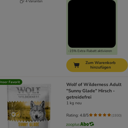
4 Varianten
-15% Extra-Rabatt aktivieren
Zum Warenkorb
hinzufügen
nser Favorit
Wolf of Wilderness Adult
"Sunny Glade" Hirsch -
getreidefrei
1 kg neu
Rating: 4.8/5
(
1930
)