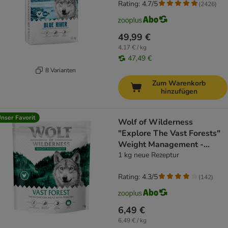
Rating: 4.7/5
(
2426
)
49,99 €
4,17 € / kg
47,49 €
8 Varianten
Zum Warenkorb
hinzufügen
nser Favorit
Wolf of Wilderness
"Explore The Vast Forests"
Weight Management -
getreidefrei
1 kg neue Rezeptur
Rating: 4.3/5
(
142
)
6,49 €
6,49 € / kg