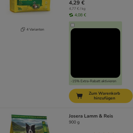
4,29 €
4,77 € / kg
4,08 €
4 Varianten
-15% Extra-Rabatt aktivieren
Zum Warenkorb
hinzufügen
Josera Lamm & Reis
900 g