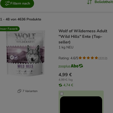
Beliebtheit
Filtern nach
1 - 48 von 4636 Produkte
product items have been changed
nser Favorit
Wolf of Wilderness Adult
"Wild Hills" Ente (Top-
seller)
1 kg NEU
Rating: 4.6/5
(
2212
)
4,99 €
4,99 € / kg
4,74 €
7 Varianten