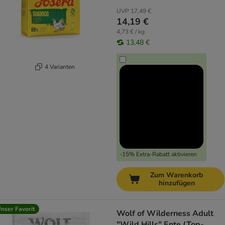
UVP
17,49 €
14,19 €
4,73 € / kg
13,48 €
4 Varianten
-15% Extra-Rabatt aktivieren
Zum Warenkorb
hinzufügen
nser Favorit
Wolf of Wilderness Adult
"Wild Hills" Ente (Top-