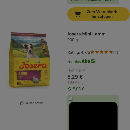
Zum Warenkorb
hinzufügen
Josera Mini Lamm
900 g
Rating: 4.7/5
(
41
)
UVP
7,19 €
5,29 €
5,88 € / kg
5,03 €
4 Varianten