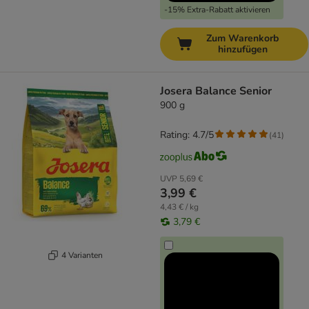
-15% Extra-Rabatt aktivieren
Zum Warenkorb
hinzufügen
Josera Balance Senior
900 g
Rating: 4.7/5
(
41
)
UVP
5,69 €
3,99 €
4,43 € / kg
3,79 €
4 Varianten