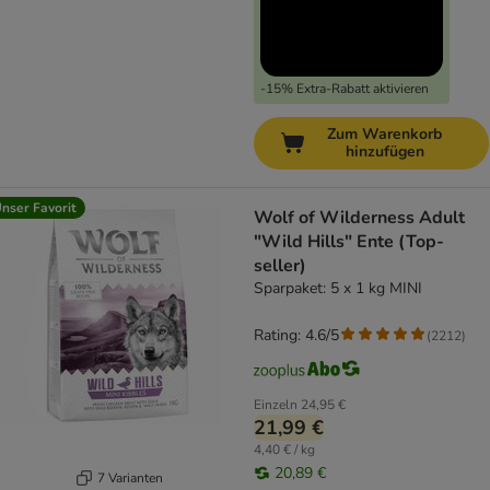
-15% Extra-Rabatt aktivieren
Zum Warenkorb
hinzufügen
nser Favorit
Wolf of Wilderness Adult
"Wild Hills" Ente (Top-
seller)
Sparpaket: 5 x 1 kg MINI
Rating: 4.6/5
(
2212
)
Einzeln
24,95 €
21,99 €
4,40 € / kg
20,89 €
7 Varianten