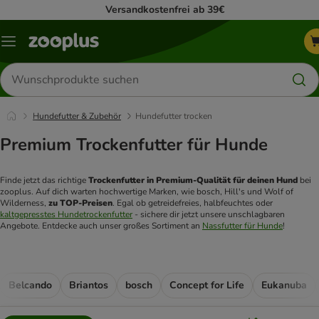
Versandkostenfrei ab 39€
Menü
Produkte
suchen
Hundefutter & Zubehör
Hundefutter trocken
Premium Trockenfutter für Hunde
Finde jetzt das richtige 
Trockenfutter in Premium-Qualität für deinen Hund
 bei 
zooplus. Auf dich warten hochwertige Marken, wie bosch, Hill's und Wolf of 
Wilderness, 
zu TOP-Preisen
. Egal ob getreidefreies, halbfeuchtes oder 
kaltgepresstes Hundetrockenfutter
 - sichere dir jetzt unsere unschlagbaren 
Angebote. Entdecke auch unser großes Sortiment an 
Nassfutter für Hunde
!
Belcando
Briantos
bosch
Concept for Life
Eukanuba