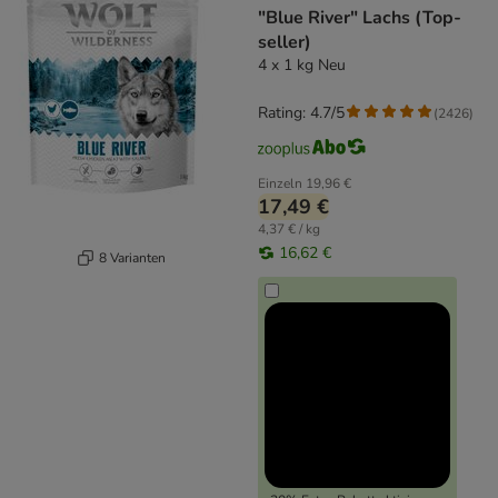
"Blue River" Lachs (Top-
seller)
4 x 1 kg Neu
Rating: 4.7/5
(
2426
)
Einzeln
19,96 €
17,49 €
4,37 € / kg
16,62 €
8 Varianten