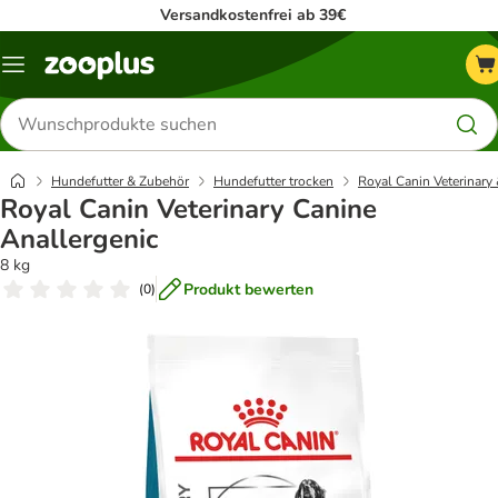
Versandkostenfrei ab 39€
Menü
Produkte
suchen
Hundefutter & Zubehör
Hundefutter trocken
Royal Canin Veterinary 
Royal Canin Veterinary Canine
Anallergenic
8 kg
Produkt bewerten
(
0
)