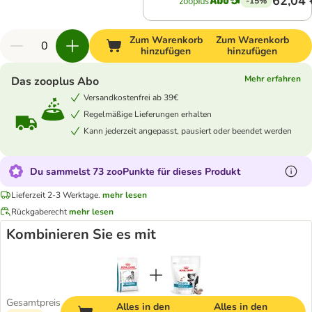
62,04 
-15%
Zum Warenkorb
Zum Warenkorb
hinzufügen
hinzufügen
Mehr erfahren
Das zooplus Abo
Versandkostenfrei ab 39€
Regelmäßige Lieferungen erhalten
Kann jederzeit angepasst, pausiert oder beendet werden
Du sammelst 73 zooPunkte für dieses Produkt
Lieferzeit 2-3 Werktage.
mehr lesen
Rückgaberecht
mehr lesen
Kombinieren Sie es mit
Gesamtpreis
Alles in den
Alles in den