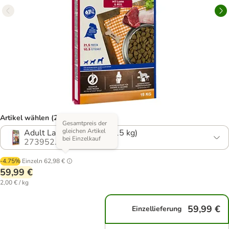
Artikel wählen (21 Varianten)
Gesamtpreis der
gleichen Artikel
Adult Lamm & Reis (2 x 15 kg)
bei Einzelkauf
273952.40
-4.75%
Einzeln
62,98 €
59,99 €
2,00 € / kg
59,99 €
Einzellieferung