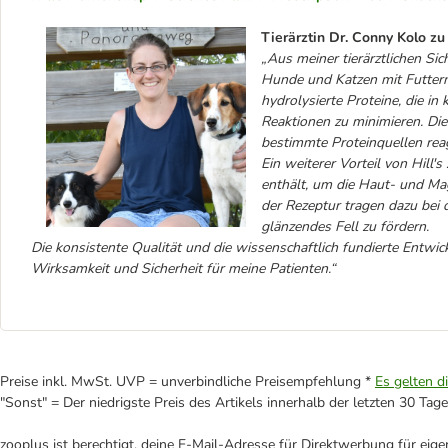
Tierärztin Dr. Conny Kolo zu H
„Aus meiner tierärztlichen Sich
Hunde und Katzen mit Futtermi
hydrolysierte Proteine, die in
Reaktionen zu minimieren. Die
bestimmte Proteinquellen reag
Ein weiterer Vorteil von Hill's
enthält, um die Haut- und Ma
der Rezeptur tragen dazu bei 
glänzendes Fell zu fördern.
Die konsistente Qualität und die wissenschaftlich fundierte Entwick
Wirksamkeit und Sicherheit für meine Patienten.“
Preise inkl. MwSt. UVP = unverbindliche Preisempfehlung *
Es gelten d
"Sonst" = Der niedrigste Preis des Artikels innerhalb der letzten 30 Tage
zooplus ist berechtigt, deine E-Mail-Adresse für Direktwerbung für eig