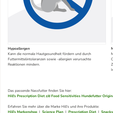
Hypoallergen
N
Kann die normale Hautgesundheit fördern und durch
M
Futtermittelintoleranzen sowie -allergien verursachte
C
Reaktionen mindern.
Z
I
Das passende Nassfutter finden Sie hier:
Hill's Prescription Diet z/d Food Sensitivities Hundefutter Origin
Erfahren Sie mehr über die Marke Hill's und ihre Produkte:
Hill's Markenshop
I
Science Plan
I
Prescription Diet
I
Snacks