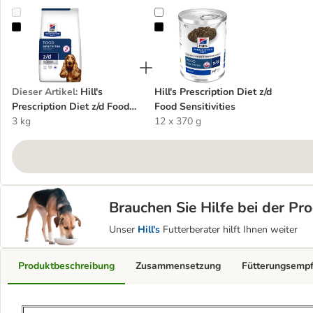
Hill's Prescription Diet z/d Food Sensitivities
Hill's Prescription Diet z/d Food Sen
Dieser Artikel
:
Hill's
Hill's Prescription Diet z/d
Prescription Diet z/d Food
Food Sensitivities
Sensitivities
3 kg
12 x 370 g
Brauchen Sie Hilfe bei der P
Unser
Hill's
Futterberater hilft Ihnen weiter
Produktbeschreibung
Zusammensetzung
Fütterungsemp