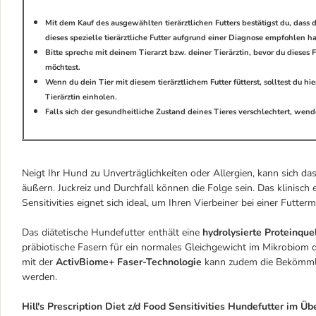
Mit dem Kauf des ausgewählten tierärztlichen Futters bestätigst du, dass d
dieses spezielle tierärztliche Futter aufgrund einer Diagnose empfohlen 
Bitte spreche mit deinem Tierarzt bzw. deiner Tierärztin, bevor du diese
möchtest.
Wenn du dein Tier mit diesem tierärztlichem Futter fütterst, solltest du 
Tierärztin einholen.
Falls sich der gesundheitliche Zustand deines Tieres verschlechtert, wende 
Neigt Ihr Hund zu Unverträglichkeiten oder Allergien, kann sich
äußern. Juckreiz und Durchfall können die Folge sein. Das klinisch e
Sensitivities eignet sich ideal, um Ihren Vierbeiner bei einer Futterm
Das diätetische Hundefutter enthält eine
hydrolysierte Proteinque
präbiotische Fasern für ein normales Gleichgewicht im Mikrobiom
mit der
ActivBiome+ Faser-Technologie
kann zudem die Bekömmlic
werden.
Hill's Prescription Diet z/d Food Sensitivities Hundefutter im Übe