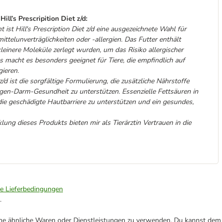
ill’s Prescripition Diet z/d:
t ist Hill's Prescription Diet z/d eine ausgezeichnete Wahl für
ttelunverträglichkeiten oder -allergien. Das Futter enthält
 kleinere Moleküle zerlegt wurden, um das Risiko allergischer
s macht es besonders geeignet für Tiere, die empfindlich auf
ieren.
 z/d ist die sorgfältige Formulierung, die zusätzliche Nährstoffe
gen-Darm-Gesundheit zu unterstützen. Essenzielle Fettsäuren in
die geschädigte Hautbarriere zu unterstützen und ein gesundes,
lung dieses Produkts bieten mir als Tierärztin Vertrauen in die
ie Lieferbedingungen
.
ene ähnliche Waren oder Dienstleistungen zu verwenden. Du kannst dem j