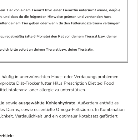
ein Tier von einem Tierarzt bzw. einer Tierärztin untersucht wurde, der/die
hat, und dass du die folgenden Hinweise gelesen und verstanden hast.
s Futter deinem Tier geben oder wenn du den Fütterungszeitraum verlängern
hierzu regelmäßig (alle 6 Monate) den Rat von deinem Tierarzt bzw. deiner
dich bitte sofort an deinen Tierarzt bzw. deine Tierärztin.
 das häufig in unerwünschten Haut- oder Verdauungsproblemen
rprobte Diät-Trockenfutter Hill's Prescription Diet z/d Food
ittelintoleranz- oder allergie zu unterstützen.
lle
sowie
ausgewählte Kohlenhydrate
. Außerdem enthält es
 des Darms, sowie essentielle Omega-Fettsäuren. In Kombination
hkeit, Verdaulichkeit und ein optimaler Kotabsatz gefördert
rblick: