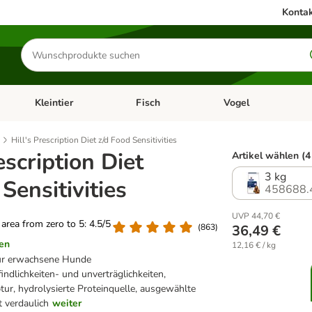
Kontak
Produkte
suchen
Kleintier
Fisch
Vogel
utter & Zubehör
Kategorie-Menü öffnen: Hundefutter & Zubehör
Kategorie-Menü öffnen: Kleintier
Kategorie-Menü öffnen
Ka
Hill's Prescription Diet z/d Food Sensitivities
escription Diet
Artikel wählen (4
3 kg
Sensitivities
458688.
UVP 44,70 €
g area from zero to 5: 4.5/5
(
863
)
36,49 €
en
12,16 € / kg
für erwachsene Hunde
indlichkeiten- und unverträglichkeiten,
ur, hydrolysierte Proteinquelle, ausgewählte
t verdaulich
weiter