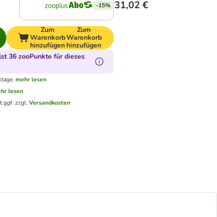
31,02 €
-15%
Zum
Zum
Warenkorb
Warenkorb
hinzufügen
hinzufügen
t 36 zooPunkte für dieses
ktage.
mehr lesen
hr lesen
t.
ggf. zzgl.
Versandkosten