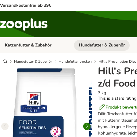
Versandkostenfrei ab 39€
Katzenfutter & Zubehör
Hundefutter & Zubehör
Kategorie-Menü öffnen: Katzenf
Hundefutter & Zubehör
Hundefutter trocken
Hill's Prescription Diet
Hill's Pr
z/d Food 
3 kg
This is a stars ratin
Produkt bewert
Diät-Trockenfutter 
mit Futtermittelempf
hypoallergene Rezept
Kohlenhydrate, leich