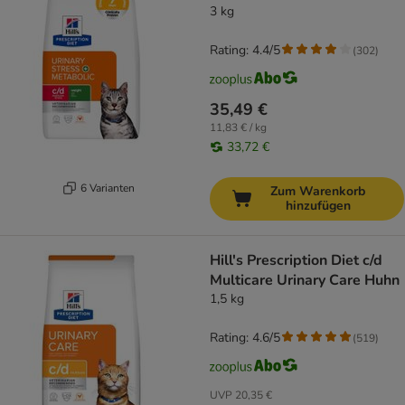
3 kg
Rating: 4.4/5
(
302
)
35,49 €
11,83 € / kg
33,72 €
6 Varianten
Zum Warenkorb
hinzufügen
Hill's Prescription Diet c/d
Multicare Urinary Care Huhn
1,5 kg
Rating: 4.6/5
(
519
)
UVP
20,35 €