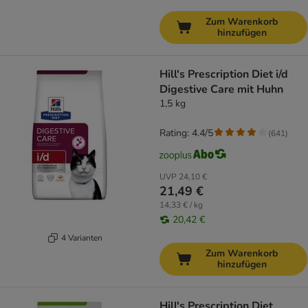
Zum Warenkorb
hinzufügen
Hill's Prescription Diet i/d
Digestive Care mit Huhn
1,5 kg
Rating: 4.4/5
(
641
)
UVP
24,10 €
21,49 €
14,33 € / kg
20,42 €
4 Varianten
Zum Warenkorb
hinzufügen
Hill's Prescription Diet