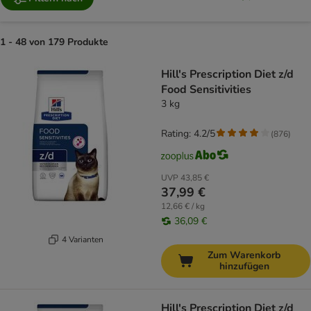
1 - 48 von 179 Produkte
product items have been changed
Hill's Prescription Diet z/d
Food Sensitivities
3 kg
Rating: 4.2/5
(
876
)
UVP
43,85 €
37,99 €
12,66 € / kg
36,09 €
4 Varianten
Zum Warenkorb
hinzufügen
Hill's Prescription Diet z/d