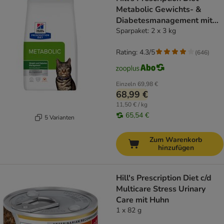
Metabolic Gewichts- &
Diabetesmanagement mit
Huhn
Sparpaket: 2 x 3 kg
Rating: 4.3/5
(
646
)
Einzeln
69,98 €
68,99 €
11,50 € / kg
65,54 €
5 Varianten
Zum Warenkorb
hinzufügen
Hill's Prescription Diet c/d
Multicare Stress Urinary
Care mit Huhn
1 x 82 g