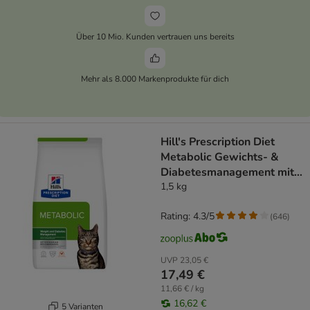
Über 10 Mio. Kunden vertrauen uns bereits
Mehr als 8.000 Markenprodukte für dich
Hill's Prescription Diet
Metabolic Gewichts- &
Diabetesmanagement mit
Huhn
1,5 kg
Rating: 4.3/5
(
646
)
UVP
23,05 €
17,49 €
11,66 € / kg
16,62 €
5 Varianten