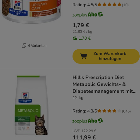
Rating: 4.5/5
(
10
)
1,79 €
21,83 € / kg
1,70 €
4 Varianten
Zum Warenkorb
hinzufügen
Hill's Prescription Diet
Metabolic Gewichts- &
Diabetesmanagement mit
Huhn
12 kg
Rating: 4.3/5
(
646
)
UVP
122,29 €
111,99 €