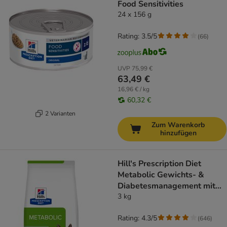
Food Sensitivities
24 x 156 g
Rating: 3.5/5
(
66
)
UVP
75,99 €
63,49 €
16,96 € / kg
60,32 €
2 Varianten
Zum Warenkorb
hinzufügen
Hill's Prescription Diet
Metabolic Gewichts- &
Diabetesmanagement mit
Huhn
3 kg
Rating: 4.3/5
(
646
)