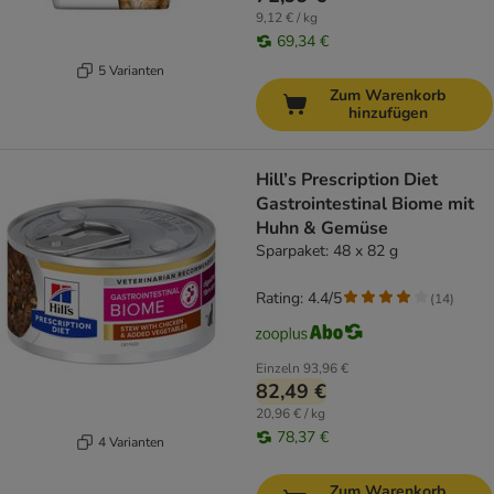
9,12 € / kg
69,34 €
5 Varianten
Zum Warenkorb
hinzufügen
Hill’s Prescription Diet
Gastrointestinal Biome mit
Huhn & Gemüse
Sparpaket: 48 x 82 g
Rating: 4.4/5
(
14
)
Einzeln
93,96 €
82,49 €
20,96 € / kg
78,37 €
4 Varianten
Zum Warenkorb