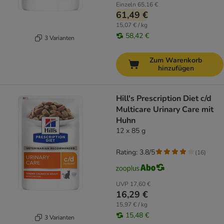
Einzeln
65,16 €
61,49 €
15,07 € / kg
58,42 €
3 Varianten
Zum Warenkorb
hinzufügen
Hill's Prescription Diet c/d
Multicare Urinary Care mit
Huhn
12 x 85 g
Rating: 3.8/5
(
16
)
UVP
17,60 €
16,29 €
15,97 € / kg
15,48 €
3 Varianten