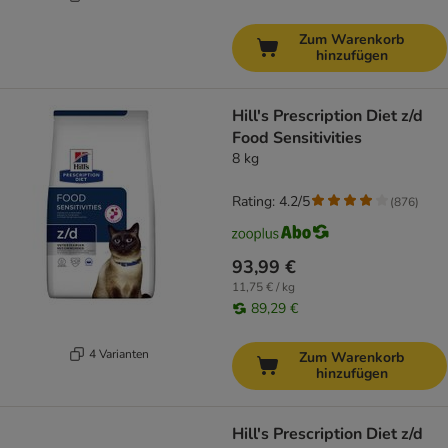
Zum Warenkorb
hinzufügen
Hill's Prescription Diet z/d
Food Sensitivities
8 kg
Rating: 4.2/5
(
876
)
93,99 €
11,75 € / kg
89,29 €
4 Varianten
Zum Warenkorb
hinzufügen
Hill's Prescription Diet z/d