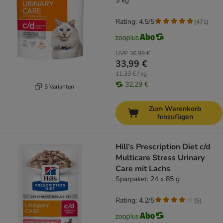
3 kg
Rating: 4.5/5
(
471
)
UVP
36,99 €
33,99 €
11,33 € / kg
32,29 €
5 Varianten
Zum Warenkorb
hinzufügen
Hill’s Prescription Diet c/d
Multicare Stress Urinary
Care mit Lachs
Sparpaket: 24 x 85 g
Rating: 4.2/5
(
5
)