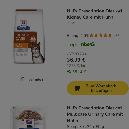
Hill's Prescription Diet k/d
Kidney Care mit Huhn
3 kg
Rating: 4.6/5
(
466
)
UVP
38,20 €
36,99 €
12,33 € / kg
35,14 €
4 Varianten
Zum Warenkorb
hinzufügen
Hill's Prescription Diet c/d
Multicare Urinary Care mit
Huhn
Sparpaket: 24 x 85 g