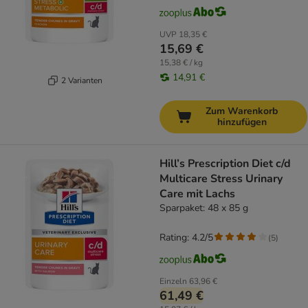
UVP
18,35 €
15,69 €
15,38 € / kg
14,91 €
2 Varianten
Zum Warenkorb
hinzufügen
Hill’s Prescription Diet c/d
Multicare Stress Urinary
Care mit Lachs
Sparpaket: 48 x 85 g
Rating: 4.2/5
(
5
)
Einzeln
63,96 €
61,49 €