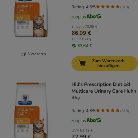
Rating: 4.6/5
(
519
)
Einzeln
70,98 €
66,99 €
11,17 € / kg
63,64 €
5 Varianten
Zum Warenkorb
hinzufügen
Hill's Prescription Diet c/d
Multicare Urinary Care Huhn
8 kg
Rating: 4.6/5
(
519
)
UVP
81,19 €
72,99 €