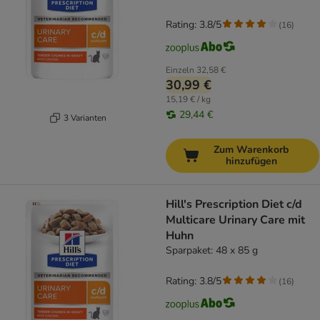
Rating: 3.8/5
(
16
)
Einzeln
32,58 €
30,99 €
15,19 € / kg
29,44 €
3 Varianten
Zum Warenkorb
hinzufügen
Hill's Prescription Diet c/d
Multicare Urinary Care mit
Huhn
Sparpaket: 48 x 85 g
Rating: 3.8/5
(
16
)