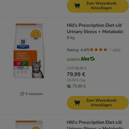
Zum Warenkorb
hinzufügen
Hill's Prescription Diet c/d
Urinary Stress + Metabolic
8 kg
Rating: 4.4/5
(
302
)
UVP
88,89 €
79,99 €
10,00 € / kg
75,99 €
6 Varianten
Zum Warenkorb
hinzufügen
Hill's Prescription Diet c/d
Urinary Stress + Metabolic