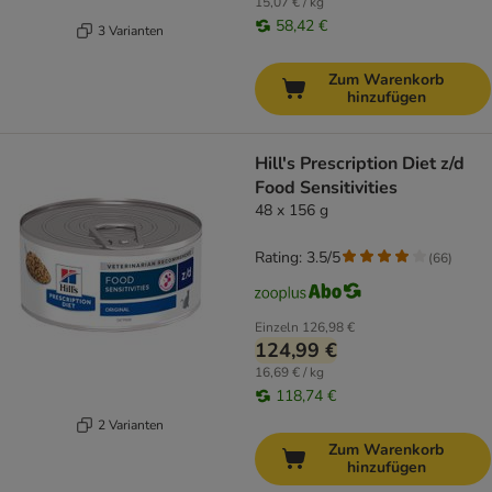
15,07 € / kg
58,42 €
3 Varianten
Zum Warenkorb
hinzufügen
Hill's Prescription Diet z/d
Food Sensitivities
48 x 156 g
Rating: 3.5/5
(
66
)
Einzeln
126,98 €
124,99 €
16,69 € / kg
118,74 €
2 Varianten
Zum Warenkorb
hinzufügen