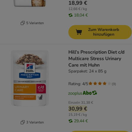
18,99 €
12,66 € / kg
18,04 €
5 Varianten
Zum Warenkorb
hinzufügen
Hill’s Prescription Diet c/d
Multicare Stress Urinary
Care mit Huhn
Sparpaket: 24 x 85 g
Rating: 4/5
(
9
)
Einzeln
31,38 €
30,99 €
15,19 € / kg
29,44 €
3 Varianten