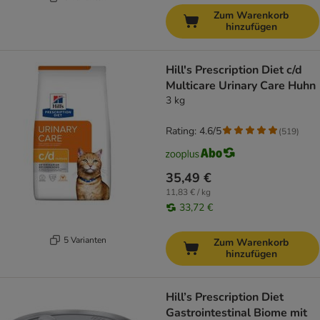
Zum Warenkorb
hinzufügen
Hill's Prescription Diet c/d
Multicare Urinary Care Huhn
3 kg
Rating: 4.6/5
(
519
)
35,49 €
11,83 € / kg
33,72 €
5 Varianten
Zum Warenkorb
hinzufügen
Hill’s Prescription Diet
Gastrointestinal Biome mit