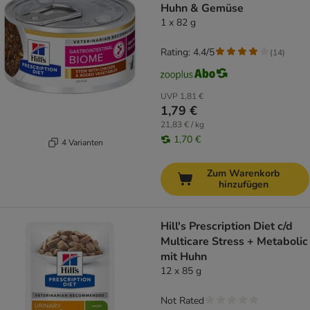
Huhn & Gemüse
1 x 82 g
Rating: 4.4/5
(
14
)
UVP
1,81 €
1,79 €
21,83 € / kg
1,70 €
4 Varianten
Zum Warenkorb
hinzufügen
Hill's Prescription Diet c/d
Multicare Stress + Metabolic
mit Huhn
12 x 85 g
Not Rated