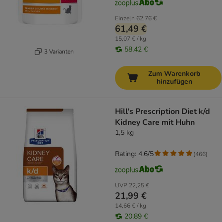
Einzeln
62,76 €
61,49 €
15,07 € / kg
58,42 €
3 Varianten
Zum Warenkorb
hinzufügen
Hill's Prescription Diet k/d
Kidney Care mit Huhn
1,5 kg
Rating: 4.6/5
(
466
)
UVP
22,25 €
21,99 €
14,66 € / kg
20,89 €