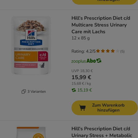
Hill’s Prescription Diet c/d
Multicare Stress Urinary
Care mit Lachs
12 x 85 g
Rating: 4.2/5
(
5
)
UVP
18,30 €
15,99 €
15,68 € / kg
15,19 €
3 Varianten
Zum Warenkorb
hinzufügen
Hill's Prescription Diet c/d
Urinary Stress + Metabolic