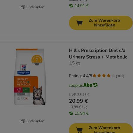
14,91 €
3 Varianten
Zum Warenkorb
hinzufügen
Hill's Prescription Diet c/d
Urinary Stress + Metabolic
1,5 kg
Rating: 4.4/5
(
302
)
UVP
23,45 €
20,99 €
13,99 € / kg
19,94 €
6 Varianten
Zum Warenkorb
hinzufügen