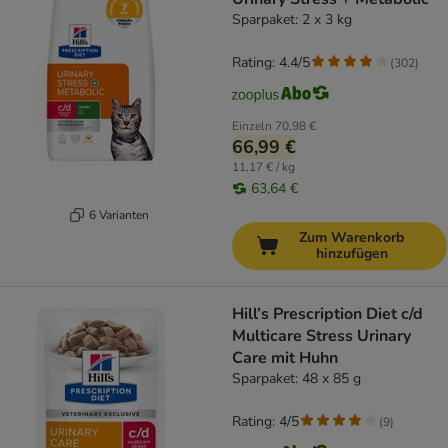
Sparpaket: 2 x 3 kg
Rating: 4.4/5
(
302
)
Einzeln
70,98 €
66,99 €
11,17 € / kg
63,64 €
6 Varianten
Zum Warenkorb
hinzufügen
Hill’s Prescription Diet c/d
Multicare Stress Urinary
Care mit Huhn
Sparpaket: 48 x 85 g
Rating: 4/5
(
9
)