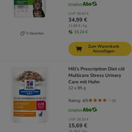
UVP
39,50 €
34,99 €
11,66 € / kg
33,24 €
5 Varianten
Zum Warenkorb
hinzufügen
Hill’s Prescription Diet c/d
Multicare Stress Urinary
Care mit Huhn
12 x 85 g
Rating: 4/5
(
9
)
UVP
18,30 €
15,69 €
15,38 € / kg