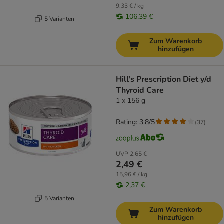
9,33 € / kg
106,39 €
5 Varianten
Zum Warenkorb
hinzufügen
Hill's Prescription Diet y/d
Thyroid Care
1 x 156 g
Rating: 3.8/5
(
37
)
UVP
2,65 €
2,49 €
15,96 € / kg
2,37 €
5 Varianten
Zum Warenkorb
hinzufügen