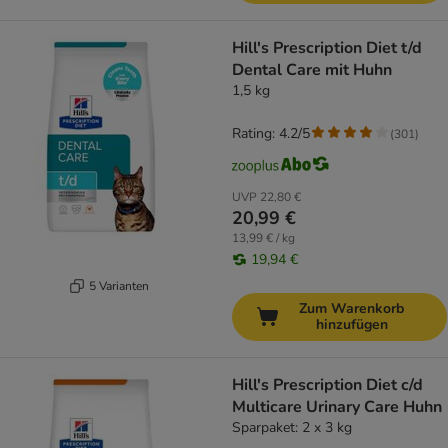
Hill's Prescription Diet t/d
Dental Care mit Huhn
1,5 kg
Rating: 4.2/5
(
301
)
UVP
22,80 €
20,99 €
13,99 € / kg
19,94 €
5 Varianten
Zum Warenkorb
hinzufügen
Hill's Prescription Diet c/d
Multicare Urinary Care Huhn
Sparpaket: 2 x 3 kg