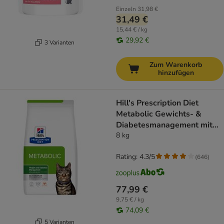
Einzeln
31,98 €
31,49 €
15,44 € / kg
29,92 €
3 Varianten
Zum Warenkorb
hinzufügen
Hill's Prescription Diet
Metabolic Gewichts- &
Diabetesmanagement mit
Huhn
8 kg
Rating: 4.3/5
(
646
)
77,99 €
9,75 € / kg
74,09 €
5 Varianten