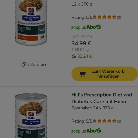
12 x 370 g
Rating: 5/5
(
3
)
UVP
36,99 €
34,99 €
7,88 € / kg
33,24 €
3 Varianten
Zum Warenkorb
hinzufügen
Hill's Prescription Diet w/d
Diabetes Care mit Huhn
Sparpaket: 24 x 370 g
Rating: 5/5
(
3
)