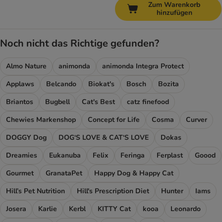
Zum Warenkorb
hinzufügen
Noch nicht das Richtige gefunden?
Almo Nature
animonda
animonda Integra Protect
Applaws
Belcando
Biokat's
Bosch
Bozita
Briantos
Bugbell
Cat's Best
catz finefood
Chewies Markenshop
Concept for Life
Cosma
Curver
DOGGY Dog
DOG‘S LOVE & CAT‘S LOVE
Dokas
Dreamies
Eukanuba
Felix
Feringa
Ferplast
Goood
Gourmet
GranataPet
Happy Dog & Happy Cat
Hill’s Pet Nutrition
Hill's Prescription Diet
Hunter
Iams
Josera
Karlie
Kerbl
KITTY Cat
kooa
Leonardo