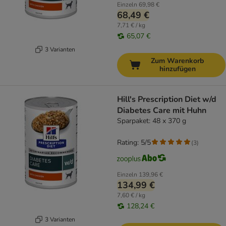
Einzeln
69,98 €
68,49 €
7,71 € / kg
65,07 €
3 Varianten
Zum Warenkorb
hinzufügen
Hill's Prescription Diet w/d
Diabetes Care mit Huhn
Sparpaket: 48 x 370 g
Rating: 5/5
(
3
)
Einzeln
139,96 €
134,99 €
7,60 € / kg
128,24 €
3 Varianten