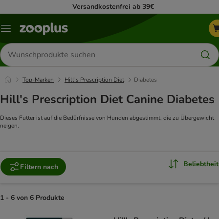
Versandkostenfrei ab 39€
Menü
Produkte
suchen
Top-Marken
Hill's Prescription Diet
Diabetes
Hill's Prescription Diet Canine Diabetes
Dieses Futter ist auf die Bedürfnisse von Hunden abgestimmt, die zu Übergewicht
neigen.
Beliebtheit
Filtern nach
1 - 6 von 6 Produkte
product items have been changed