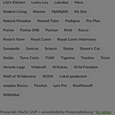
Lily's Kitchen
Lucky Lou
Lukullus
Mera
Modern Living
Miamor
MjAMjAM
My Star
Natural Paradise
Nomad Tales
Pedigree
Pro Plan
Purina
Purina ONE
Purizon
Rinti
Rocco
Rosie's Farm
Royal Canin
Royal Canin Veterinary
Sanabelle
Sanicat
Schesir
Sheba
Simon's Cat
Smilla
Terra Canis
TIAKI
Tigerino
Tractive
Trixie
Versele Laga
Vitakraft
Whiskas
Wild Freedom
Wolf of Wilderness
WOW
Lokal produziert
zooplus Basics
Pawhut
Lyra Pet
Knuffelwuff
Wolfsblut
Preise inkl. MwSt. UVP = unverbindliche Preisempfehlung *
Es gelten