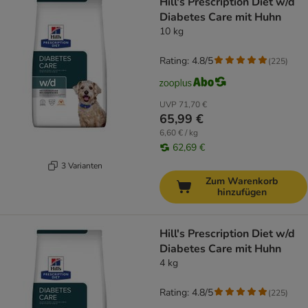
Hill's Prescription Diet w/d
Diabetes Care mit Huhn
10 kg
Rating: 4.8/5
(
225
)
UVP
71,70 €
65,99 €
6,60 € / kg
62,69 €
3 Varianten
Zum Warenkorb
hinzufügen
Hill's Prescription Diet w/d
Diabetes Care mit Huhn
4 kg
Rating: 4.8/5
(
225
)