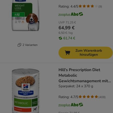
Rating: 4.4/5
(
9
)
UVP
71,25 €
64,99 €
6,50 € / kg
61,74 €
2 Varianten
Zum Warenkorb
hinzufügen
Hill's Prescription Diet
Metabolic
Gewichtsmanagement mit
Huhn
Sparpaket: 24 x 370 g
Rating: 4.7/5
(
408
)