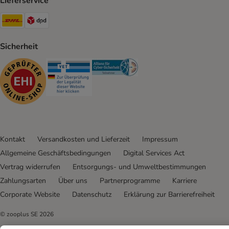
Lieferservice
DHL Shipping Method
DPD Shipping Method
Sicherheit
Security
Security
Security
Kontakt
Versandkosten und Lieferzeit
Impressum
Allgemeine Geschäftsbedingungen
Digital Services Act
Vertrag widerrufen
Entsorgungs- und Umweltbestimmungen
Zahlungsarten
Über uns
Partnerprogramme
Karriere
Corporate Website
Datenschutz
Erklärung zur Barrierefreiheit
© zooplus SE
2026