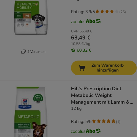
Rating: 3.9/5
(
25
)
UVP
66,49 €
63,49 €
10,58 € / kg
60,32 €
4 Varianten
Zum Warenkorb
hinzufügen
Hill's Prescription Diet
Metabolic Weight
Management mit Lamm &
Reis
12 kg
Rating: 5/5
(
1
)