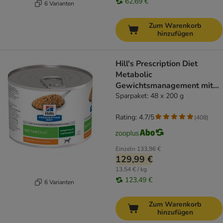
62,69 €
6 Varianten
Zum Warenkorb
hinzufügen
Hill's Prescription Diet
Metabolic
Gewichtsmanagement mit
Huhn
Sparpaket: 48 x 200 g
Rating: 4.7/5
(
408
)
Einzeln
133,96 €
129,99 €
13,54 € / kg
123,49 €
6 Varianten
Zum Warenkorb
hinzufügen