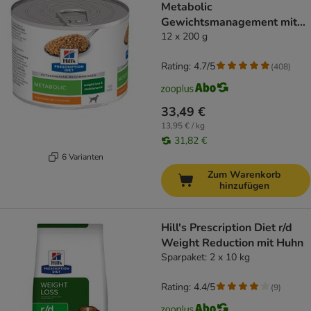
Metabolic
Gewichtsmanagement mit
Huhn
12 x 200 g
Rating: 4.7/5
(
408
)
33,49 €
13,95 € / kg
31,82 €
6 Varianten
Zum Warenkorb
hinzufügen
Hill's Prescription Diet r/d
Weight Reduction mit Huhn
Sparpaket: 2 x 10 kg
Rating: 4.4/5
(
9
)