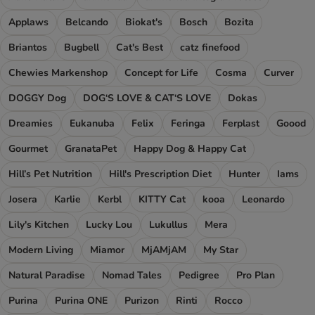
Applaws
Belcando
Biokat's
Bosch
Bozita
Briantos
Bugbell
Cat's Best
catz finefood
Chewies Markenshop
Concept for Life
Cosma
Curver
DOGGY Dog
DOG‘S LOVE & CAT‘S LOVE
Dokas
Dreamies
Eukanuba
Felix
Feringa
Ferplast
Goood
Gourmet
GranataPet
Happy Dog & Happy Cat
Hill’s Pet Nutrition
Hill's Prescription Diet
Hunter
Iams
Josera
Karlie
Kerbl
KITTY Cat
kooa
Leonardo
Lily's Kitchen
Lucky Lou
Lukullus
Mera
Modern Living
Miamor
MjAMjAM
My Star
Natural Paradise
Nomad Tales
Pedigree
Pro Plan
Purina
Purina ONE
Purizon
Rinti
Rocco