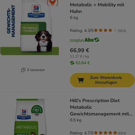
Metabolic + Mobility mit
Huhn
6 kg
Rating: 4.3/5
(
563
)
66,99 €
11,17 € / kg
63,64 €
3 Varianten
Zum Warenkorb
hinzufügen
Hill's Prescription Diet
Metabolic
Gewichtsmanagement mit
Huhn
6,5 kg
Rating: 4.7/5
(
604
)