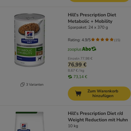
Hill's Prescription Diet
Metabolic + Mobility
Sparpaket: 24 x 370 g
Rating: 4.9/5
(
15
)
Einzeln
77,98 €
76,99 €
8,67 € / kg
73,14 €
3 Varianten
Zum Warenkorb
hinzufügen
Hill's Prescription Diet r/d
Weight Reduction mit Huhn
10 kg