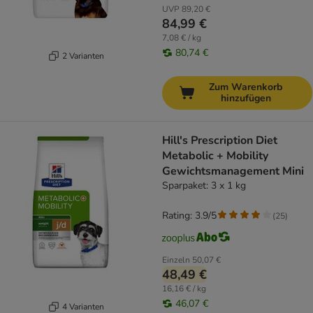
UVP
89,20 €
84,99 €
7,08 € / kg
80,74 €
2 Varianten
Zum Warenkorb
hinzufügen
Hill's Prescription Diet
Metabolic + Mobility
Gewichtsmanagement Mini
Sparpaket: 3 x 1 kg
Rating: 3.9/5
(
25
)
Einzeln
50,07 €
48,49 €
16,16 € / kg
46,07 €
4 Varianten