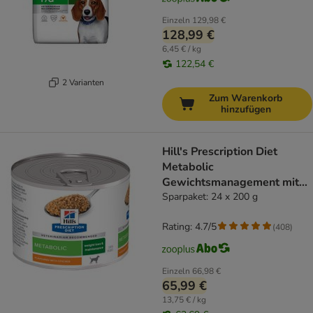
Einzeln
129,98 €
128,99 €
6,45 € / kg
122,54 €
2 Varianten
Zum Warenkorb
hinzufügen
Hill's Prescription Diet
Metabolic
Gewichtsmanagement mit
Huhn
Sparpaket: 24 x 200 g
Rating: 4.7/5
(
408
)
Einzeln
66,98 €
65,99 €
13,75 € / kg