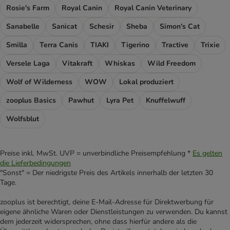
Rosie's Farm
Royal Canin
Royal Canin Veterinary
Sanabelle
Sanicat
Schesir
Sheba
Simon's Cat
Smilla
Terra Canis
TIAKI
Tigerino
Tractive
Trixie
Versele Laga
Vitakraft
Whiskas
Wild Freedom
Wolf of Wilderness
WOW
Lokal produziert
zooplus Basics
Pawhut
Lyra Pet
Knuffelwuff
Wolfsblut
Preise inkl. MwSt. UVP = unverbindliche Preisempfehlung *
Es gelten
die Lieferbedingungen
"Sonst" = Der niedrigste Preis des Artikels innerhalb der letzten 30
Tage.
zooplus ist berechtigt, deine E-Mail-Adresse für Direktwerbung für
eigene ähnliche Waren oder Dienstleistungen zu verwenden. Du kannst
dem jederzeit widersprechen, ohne dass hierfür andere als die