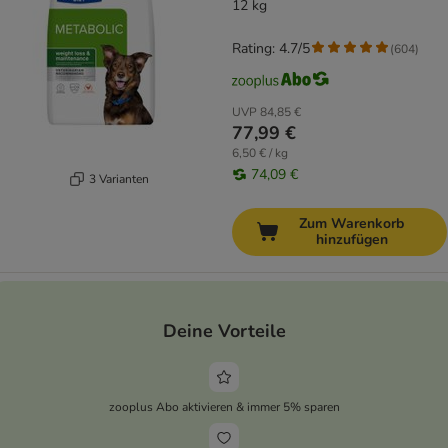
Huhn
12 kg
Rating: 4.7/5
(
604
)
UVP
84,85 €
77,99 €
6,50 € / kg
74,09 €
3 Varianten
Zum Warenkorb
hinzufügen
Deine Vorteile
zooplus Abo aktivieren & immer 5% sparen