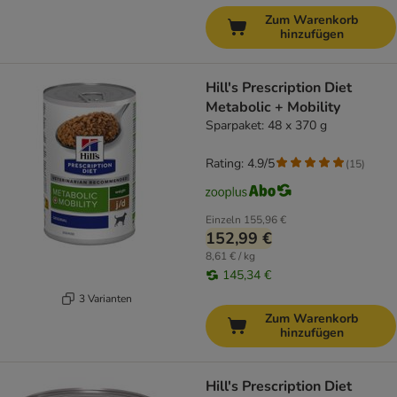
Zum Warenkorb
hinzufügen
Hill's Prescription Diet
Metabolic + Mobility
Sparpaket: 48 x 370 g
Rating: 4.9/5
(
15
)
Einzeln
155,96 €
152,99 €
8,61 € / kg
145,34 €
3 Varianten
Zum Warenkorb
hinzufügen
Hill's Prescription Diet