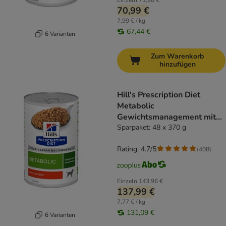
Einzeln
71,98 €
70,99 €
7,99 € / kg
67,44 €
6 Varianten
Zum Warenkorb
hinzufügen
Hill's Prescription Diet
Metabolic
Gewichtsmanagement mit
Huhn
Sparpaket: 48 x 370 g
Rating: 4.7/5
(
408
)
Einzeln
143,96 €
137,99 €
7,77 € / kg
131,09 €
6 Varianten