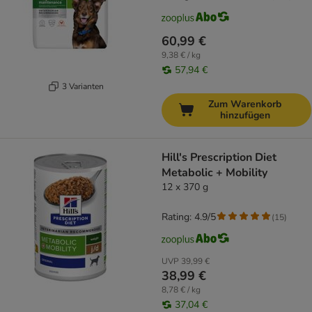
60,99 €
9,38 € / kg
57,94 €
3 Varianten
Zum Warenkorb
hinzufügen
Hill's Prescription Diet
Metabolic + Mobility
12 x 370 g
Rating: 4.9/5
(
15
)
UVP
39,99 €
38,99 €
8,78 € / kg
37,04 €