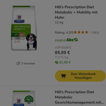
product items have been changed
Hill's Prescription Diet
Metabolic + Mobility mit
Huhn
12 kg
Rating: 4.3/5
(
563
)
UVP
93,95 €
85,99 €
7,17 € / kg
81,69 €
3 Varianten
Zum Warenkorb
hinzufügen
Hill's Prescription Diet
Metabolic
Gewichtsmanagement mit