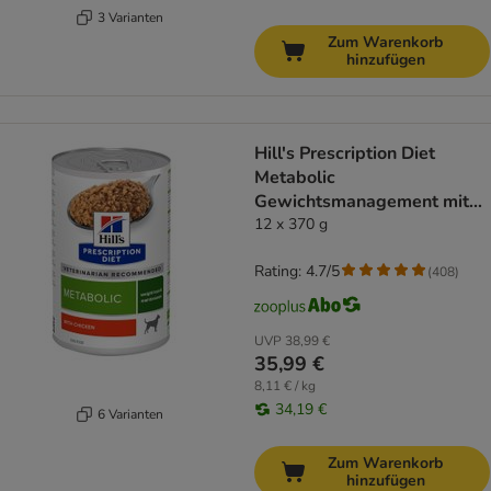
3 Varianten
Zum Warenkorb
hinzufügen
Hill's Prescription Diet
Metabolic
Gewichtsmanagement mit
Huhn
12 x 370 g
Rating: 4.7/5
(
408
)
UVP
38,99 €
35,99 €
8,11 € / kg
34,19 €
6 Varianten
Zum Warenkorb
hinzufügen