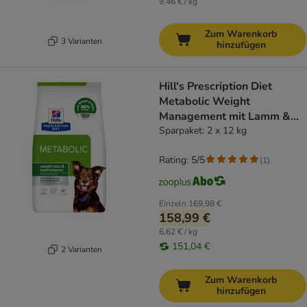
9,46 € / kg
Zum Warenkorb
3 Varianten
hinzufügen
Hill's Prescription Diet
Metabolic Weight
Management mit Lamm &
Reis
Sparpaket: 2 x 12 kg
Rating: 5/5
(
1
)
Einzeln
169,98 €
158,99 €
6,62 € / kg
151,04 €
2 Varianten
Zum Warenkorb
hinzufügen