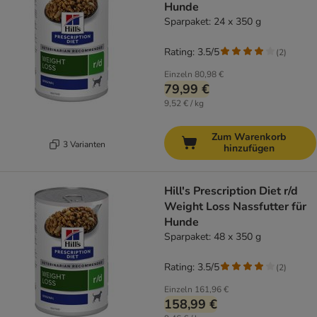
Hunde
Sparpaket: 24 x 350 g
Rating: 3.5/5
(
2
)
Einzeln
80,98 €
79,99 €
9,52 € / kg
Zum Warenkorb
3 Varianten
hinzufügen
Hill's Prescription Diet r/d
Weight Loss Nassfutter für
Hunde
Sparpaket: 48 x 350 g
Rating: 3.5/5
(
2
)
Einzeln
161,96 €
158,99 €