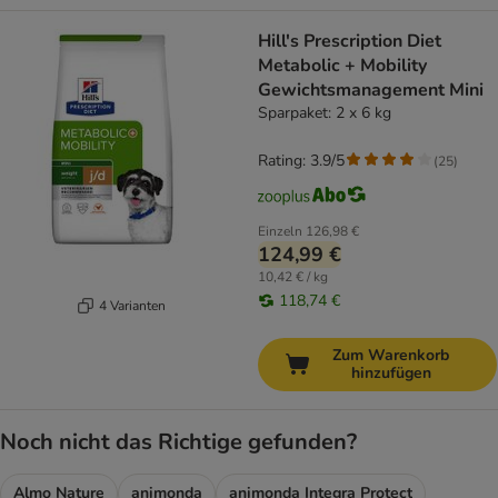
Hill's Prescription Diet
Metabolic + Mobility
Gewichtsmanagement Mini
Sparpaket: 2 x 6 kg
Rating: 3.9/5
(
25
)
Einzeln
126,98 €
124,99 €
10,42 € / kg
118,74 €
4 Varianten
Zum Warenkorb
hinzufügen
Noch nicht das Richtige gefunden?
Almo Nature
animonda
animonda Integra Protect