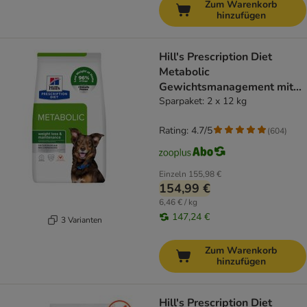
Zum Warenkorb
hinzufügen
Hill's Prescription Diet
Metabolic
Gewichtsmanagement mit
Huhn
Sparpaket: 2 x 12 kg
Rating: 4.7/5
(
604
)
Einzeln
155,98 €
154,99 €
6,46 € / kg
147,24 €
3 Varianten
Zum Warenkorb
hinzufügen
Hill's Prescription Diet