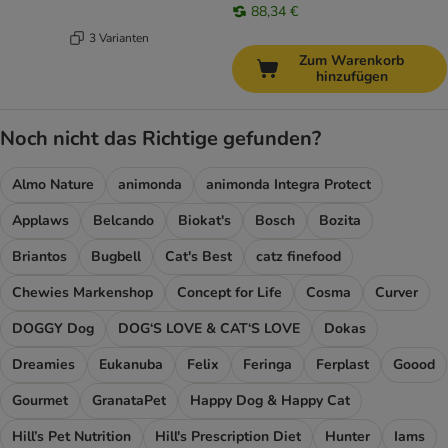
88,34 €
3 Varianten
Zum Warenkorb
hinzufügen
Noch nicht das Richtige gefunden?
Almo Nature
animonda
animonda Integra Protect
Applaws
Belcando
Biokat's
Bosch
Bozita
Briantos
Bugbell
Cat's Best
catz finefood
Chewies Markenshop
Concept for Life
Cosma
Curver
DOGGY Dog
DOG‘S LOVE & CAT‘S LOVE
Dokas
Dreamies
Eukanuba
Felix
Feringa
Ferplast
Goood
Gourmet
GranataPet
Happy Dog & Happy Cat
Hill’s Pet Nutrition
Hill's Prescription Diet
Hunter
Iams