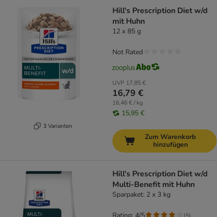
Hill's Prescription Diet w/d
mit Huhn
12 x 85 g
Not Rated
UVP
17,85 €
16,79 €
16,46 € / kg
15,95 €
3 Varianten
Zum Warenkorb
hinzufügen
Hill's Prescription Diet w/d
Multi-Benefit mit Huhn
Sparpaket: 2 x 3 kg
Rating: 4/5
(
5
)