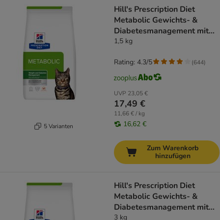
product items have been changed
Hill's Prescription Diet
Metabolic Gewichts- &
Diabetesmanagement mit
Huhn
1,5 kg
Rating: 4.3/5
(
644
)
UVP
23,05 €
17,49 €
11,66 € / kg
16,62 €
5 Varianten
Zum Warenkorb
hinzufügen
Hill's Prescription Diet
Metabolic Gewichts- &
Diabetesmanagement mit
Huhn
3 kg