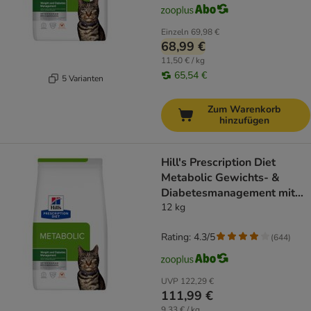
Einzeln
69,98 €
68,99 €
11,50 € / kg
65,54 €
5 Varianten
Zum Warenkorb
hinzufügen
Hill's Prescription Diet
Metabolic Gewichts- &
Diabetesmanagement mit
Huhn
12 kg
Rating: 4.3/5
(
644
)
UVP
122,29 €
111,99 €
9,33 € / kg