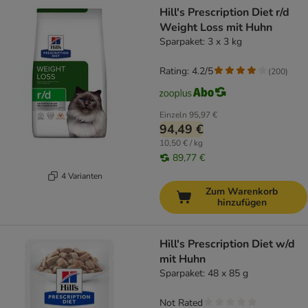
Hill's Prescription Diet r/d
Weight Loss mit Huhn
Sparpaket: 3 x 3 kg
Rating: 4.2/5
(
200
)
Einzeln
95,97 €
94,49 €
10,50 € / kg
89,77 €
4 Varianten
Zum Warenkorb
hinzufügen
Hill's Prescription Diet w/d
mit Huhn
Sparpaket: 48 x 85 g
Not Rated