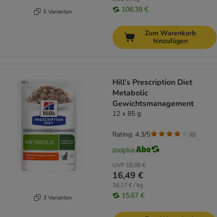
106,39 €
5 Varianten
Zum Warenkorb
hinzufügen
Hill’s Prescription Diet
Metabolic
Gewichtsmanagement
12 x 85 g
Rating: 4.3/5
(
8
)
UVP
18,00 €
16,49 €
16,17 € / kg
15,67 €
3 Varianten