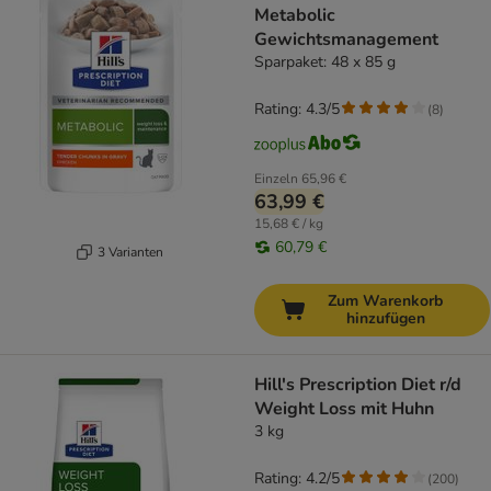
Metabolic
Gewichtsmanagement
Sparpaket: 48 x 85 g
Rating: 4.3/5
(
8
)
Einzeln
65,96 €
63,99 €
15,68 € / kg
60,79 €
3 Varianten
Zum Warenkorb
hinzufügen
Hill's Prescription Diet r/d
Weight Loss mit Huhn
3 kg
Rating: 4.2/5
(
200
)