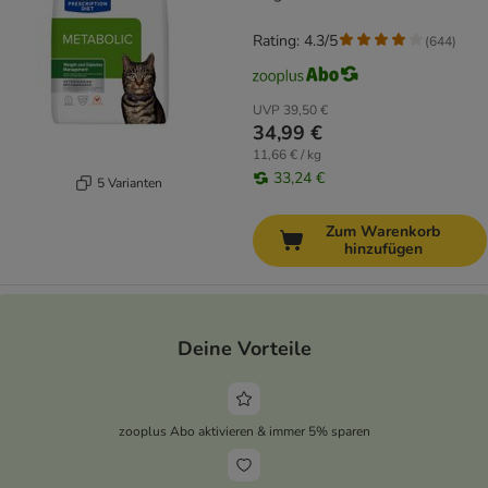
Rating: 4.3/5
(
644
)
UVP
39,50 €
34,99 €
11,66 € / kg
33,24 €
5 Varianten
Zum Warenkorb
hinzufügen
Deine Vorteile
zooplus Abo aktivieren & immer 5% sparen