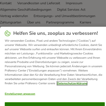
Kontakt
Versandkosten und Lieferzeit
Impressum
Allgemeine Geschäftsbedingungen
Digital Services Act
Vertrag widerrufen
Entsorgungs- und Umweltbestimmungen
Zahlungsarten
Über uns
Partnerprogramme
Karriere
Corporate Website
Datenschutz
Erklärung zur Barrierefreiheit
Helfen Sie uns, zooplus zu verbessern!
© zooplus SE
2026
Wir verwenden Cookies, Pixel und andere Technologien (“Cookies”) auf
unserer Webseite. Wir verwenden unbedingt erforderliche Cookies, damit Sie
auf unserer Webseite surfen und einkaufen können. Mit Ihrem Einverständnis
möchten wir Leistungs-, Funktionelle- und Marketingzwecke-Cookies
aktivieren, um Ihre Erfahrung mit unserer Webseite zu verbessern und Ihnen
relevante Produkte und Dienstleistungen zu zeigen, sowie zur
Personalisierung von Werbung. Sie können jederzeit Änderungen in unserem
Präferenz-Center (“Einstellungen anpassen”) vornehmen. Weitere
Informationen über den für die Verarbeitung Ihrer Daten Verantwortlichen, die
verarbeiteten personenbezogenen Daten und den Zweck der Verarbeitung
finden Sie unter Präferenz-Center sowie
Datenschutzerklärung
Einstellungen anpassen