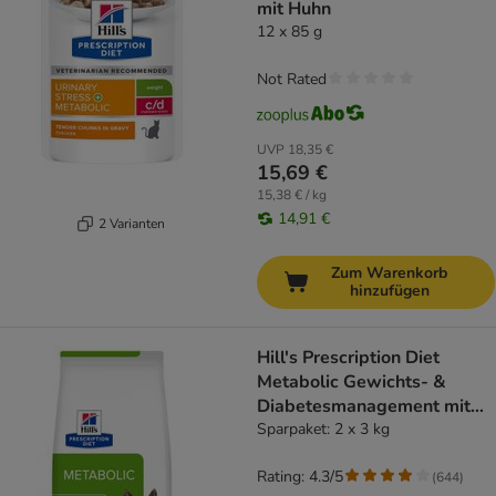
mit Huhn
12 x 85 g
Not Rated
UVP
18,35 €
15,69 €
15,38 € / kg
14,91 €
2 Varianten
Zum Warenkorb
hinzufügen
Hill's Prescription Diet
Metabolic Gewichts- &
Diabetesmanagement mit
Huhn
Sparpaket: 2 x 3 kg
Rating: 4.3/5
(
644
)