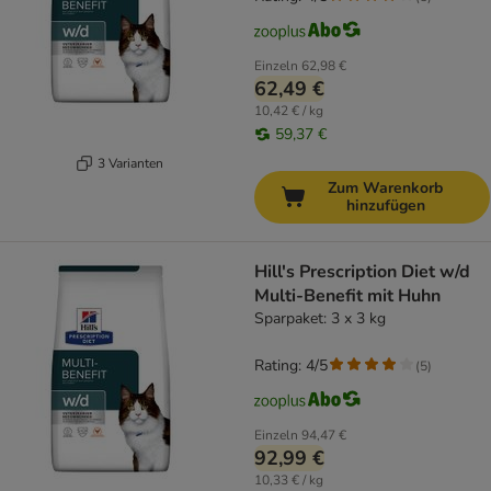
Einzeln
62,98 €
62,49 €
10,42 € / kg
59,37 €
3 Varianten
Zum Warenkorb
hinzufügen
Hill's Prescription Diet w/d
Multi-Benefit mit Huhn
Sparpaket: 3 x 3 kg
Rating: 4/5
(
5
)
Einzeln
94,47 €
92,99 €
10,33 € / kg