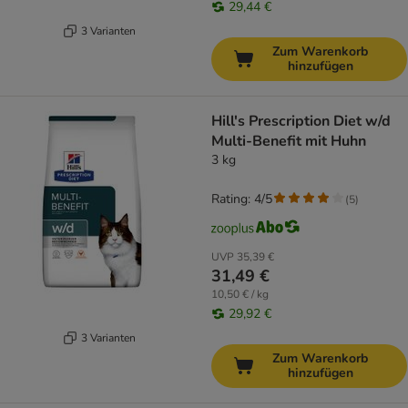
29,44 €
3 Varianten
Zum Warenkorb
hinzufügen
Hill's Prescription Diet w/d
Multi-Benefit mit Huhn
3 kg
Rating: 4/5
(
5
)
UVP
35,39 €
31,49 €
10,50 € / kg
29,92 €
3 Varianten
Zum Warenkorb
hinzufügen