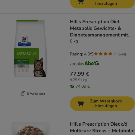
hinzufügen
Hill's Prescription Diet
Metabolic Gewichts- &
Diabetesmanagement mit
Huhn
8 kg
Rating: 4.3/5
(
644
)
77,99 €
9,75 € / kg
74,09 €
5 Varianten
Zum Warenkorb
hinzufügen
Hill's Prescription Diet c/d
Multicare Stress + Metabolic