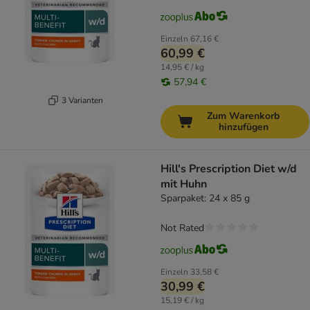
Einzeln
67,16 €
60,99 €
14,95 € / kg
57,94 €
3 Varianten
Zum Warenkorb
hinzufügen
Hill's Prescription Diet w/d
mit Huhn
Sparpaket: 24 x 85 g
Not Rated
Einzeln
33,58 €
30,99 €
15,19 € / kg