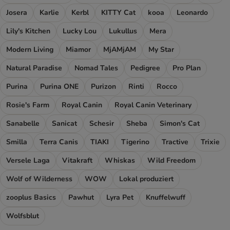
Josera
Karlie
Kerbl
KITTY Cat
kooa
Leonardo
Lily's Kitchen
Lucky Lou
Lukullus
Mera
Modern Living
Miamor
MjAMjAM
My Star
Natural Paradise
Nomad Tales
Pedigree
Pro Plan
Purina
Purina ONE
Purizon
Rinti
Rocco
Rosie's Farm
Royal Canin
Royal Canin Veterinary
Sanabelle
Sanicat
Schesir
Sheba
Simon's Cat
Smilla
Terra Canis
TIAKI
Tigerino
Tractive
Trixie
Versele Laga
Vitakraft
Whiskas
Wild Freedom
Wolf of Wilderness
WOW
Lokal produziert
zooplus Basics
Pawhut
Lyra Pet
Knuffelwuff
Wolfsblut