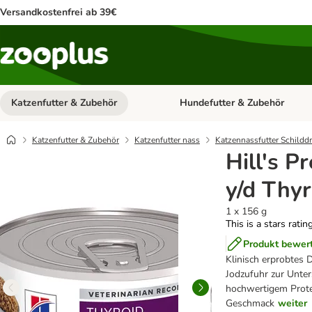
Versandkostenfrei ab 39€
Katzenfutter & Zubehör
Hundefutter & Zubehör
Kategorie-Menü öffnen: Katzenf
Katzenfutter & Zubehör
Katzenfutter nass
Katzennassfutter Schildd
Hill's P
y/d Thyr
1 x 156 g
This is a stars ratin
Produkt bewer
Klinisch erprobtes 
Jodzufuhr zur Unter
hochwertigem Prote
Geschmack
weiter