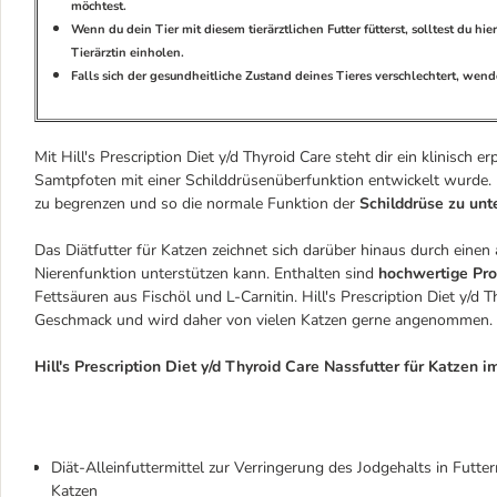
möchtest.
Wenn du dein Tier mit diesem tierärztlichen Futter fütterst, solltest du h
Tierärztin einholen.
Falls sich der gesundheitliche Zustand deines Tieres verschlechtert, wende 
Mit Hill's Prescription Diet y/d Thyroid Care steht dir ein klinisch 
Samtpfoten mit einer Schilddrüsenüberfunktion entwickelt wurde.
zu begrenzen und so die normale Funktion der
Schilddrüse zu unt
Das Diätfutter für Katzen zeichnet sich darüber hinaus durch ein
Nierenfunktion unterstützen kann.
Enthalten sind
hochwertige Pro
Fettsäuren aus Fischöl und L-Carnitin. Hill's Prescription Diet y/d
Geschmack und wird daher von vielen Katzen gerne angenommen.
Hill's Prescription Diet y/d Thyroid Care Nassfutter für Katzen i
Diät-Alleinfuttermittel zur Verringerung des Jodgehalts in Futte
Katzen