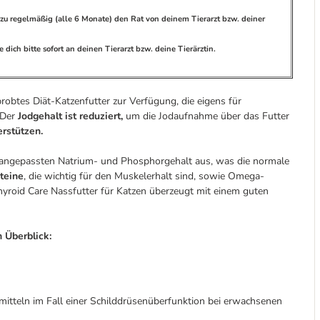
ierzu regelmäßig (alle 6 Monate) den Rat von deinem Tierarzt bzw. deiner
dich bitte sofort an deinen Tierarzt bzw. deine Tierärztin.
erprobtes Diät-Katzenfutter zur Verfügung, die eigens für
 Der
Jodgehalt ist reduziert,
um die Jodaufnahme über das Futter
erstützen.
en angepassten Natrium- und Phosphorgehalt aus, was die normale
teine
, die wichtig für den Muskelerhalt sind, sowie Omega-
 Thyroid Care Nassfutter für Katzen überzeugt mit einem guten
m Überblick:
rmitteln im Fall einer Schilddrüsenüberfunktion bei erwachsenen