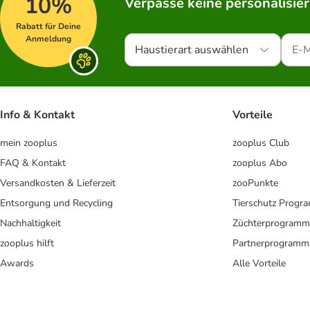
10%
Verpasse keine personalisie
Rabatt für Deine
Anmeldung
Haustierart auswählen
Info & Kontakt
Vorteile
mein zooplus
zooplus Club
FAQ & Kontakt
zooplus Abo
Versandkosten & Lieferzeit
zooPunkte
Entsorgung und Recycling
Tierschutz Progr
Nachhaltigkeit
Züchterprogramm
zooplus hilft
Partnerprogramm
Awards
Alle Vorteile