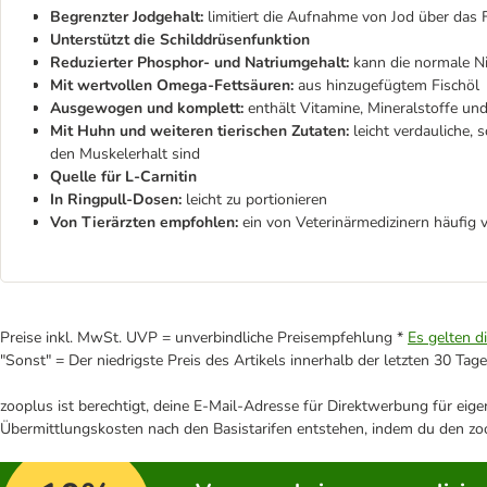
Begrenzter Jodgehalt:
limitiert die Aufnahme von Jod über das 
Unterstützt die Schilddrüsenfunktion
Reduzierter Phosphor- und Natriumgehalt:
kann die normale Ni
Mit wertvollen Omega-Fettsäuren:
aus hinzugefügtem Fischöl
Ausgewogen und komplett:
enthält Vitamine, Mineralstoffe u
Mit Huhn und weiteren tierischen Zutaten:
leicht verdauliche,
den Muskelerhalt sind
Quelle für L-Carnitin
In Ringpull-Dosen:
leicht zu portionieren
Von Tierärzten empfohlen:
ein von Veterinärmedizinern häufig v
Preise inkl. MwSt. UVP = unverbindliche Preisempfehlung *
Es gelten d
"Sonst" = Der niedrigste Preis des Artikels innerhalb der letzten 30 Tage
zooplus ist berechtigt, deine E-Mail-Adresse für Direktwerbung für eig
Übermittlungskosten nach den Basistarifen entstehen, indem du den zoo