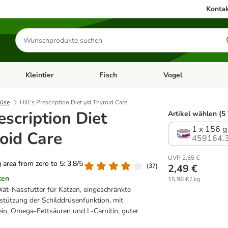
Kontak
Produkte
suchen
Kleintier
Fisch
Vogel
utter & Zubehör
Kategorie-Menü öffnen: Hundefutter & Zubehör
Kategorie-Menü öffnen: Kleintier
Kategorie-Menü öffnen
Ka
rüse
Hill's Prescription Diet y/d Thyroid Care
rescription Diet
Artikel wählen (5
1 x 156 g
oid Care
459164.
UVP 2,65 €
g area from zero to 5: 3.8/5
(
37
)
2,49 €
ten
15,96 € / kg
Diät-Nassfutter für Katzen, eingeschränkte
stützung der Schilddrüsenfunktion, mit
in, Omega-Fettsäuren und L-Carnitin, guter