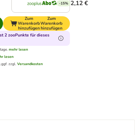
2,12 €
-15%
Zum
Zum
Warenkorb
Warenkorb
hinzufügen
hinzufügen
t 2 zooPunkte für dieses
tage.
mehr lesen
hr lesen
.
ggf. zzgl.
Versandkosten