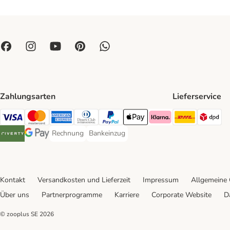
Zahlungsarten
Lieferservice
DHL Ship
DP
Visa Payment Method
Mastercard Payment Method
American Express Payment Method
Diners Club Payment Method
PayPal Payment Method
Apple Pay Payment Method
Klarna Payment Method
Rechnung
Bankeinzug
Rechnung Payment Method
Bankeinzug Payment Method
Riverty Payment Method
Google Pay Payment Method
Kontakt
Versandkosten und Lieferzeit
Impressum
Allgemeine
Über uns
Partnerprogramme
Karriere
Corporate Website
D
© zooplus SE
2026