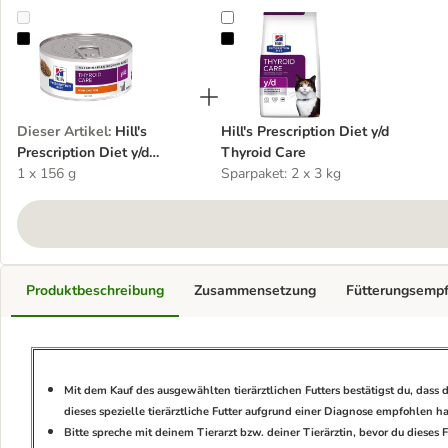
Hill's Prescription Diet y/d Thyroid Care
Hill's Prescription Diet y/d Thyroid
Dieser Artikel
:
Hill's
Hill's Prescription Diet y/d
Prescription Diet y/d
Thyroid Care
Thyroid Care
1 x 156 g
Sparpaket: 2 x 3 kg
Produktbeschreibung
Zusammensetzung
Fütterungsemp
Mit dem Kauf des ausgewählten tierärztlichen Futters bestätigst du, dass d
dieses spezielle tierärztliche Futter aufgrund einer Diagnose empfohlen 
Bitte spreche mit deinem Tierarzt bzw. deiner Tierärztin, bevor du diese