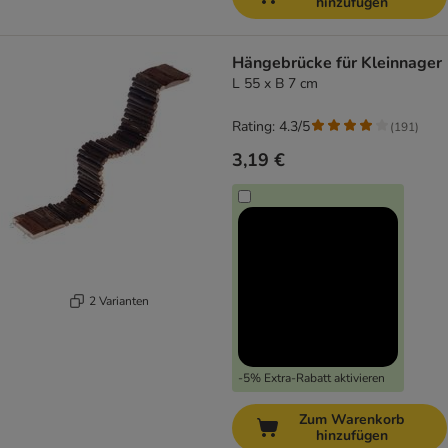
hinzufügen
Hängebrücke für Kleinnager
L 55 x B 7 cm
Rating: 4.3/5
(
191
)
3,19 €
2 Varianten
-5% Extra-Rabatt aktivieren
Zum Warenkorb
hinzufügen