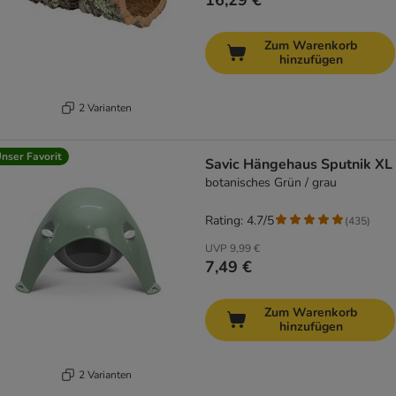
16,29 €
Zum Warenkorb
hinzufügen
2 Varianten
nser Favorit
Savic Hängehaus Sputnik XL
botanisches Grün / grau
Rating: 4.7/5
(
435
)
UVP
9,99 €
7,49 €
Zum Warenkorb
hinzufügen
2 Varianten