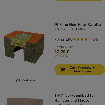
JR Farm Heu-Haus Karotte
2 Stück - mittel (350 g )
Rating: 3.9/5
(
206
)
Einzeln
12,38 €
12,29 €
17,56 € / kg
Zum Warenkorb
hinzufügen
4 Varianten
TIAKI Eck-Sandbad für
Hamster und Mäuse