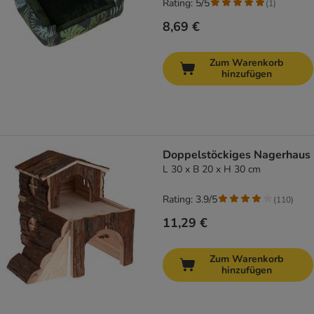
Rating: 5/5
(
1
)
8,69 €
Zum Warenkorb
hinzufügen
Doppelstöckiges Nagerhaus
L 30 x B 20 x H 30 cm
Rating: 3.9/5
(
110
)
11,29 €
Zum Warenkorb
hinzufügen