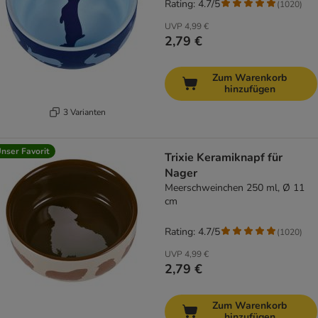
Rating: 4.7/5
(
1020
)
UVP
4,99 €
2,79 €
Zum Warenkorb
hinzufügen
3 Varianten
nser Favorit
Trixie Keramiknapf für
Nager
Meerschweinchen 250 ml, Ø 11
cm
Rating: 4.7/5
(
1020
)
UVP
4,99 €
2,79 €
Zum Warenkorb
hinzufügen