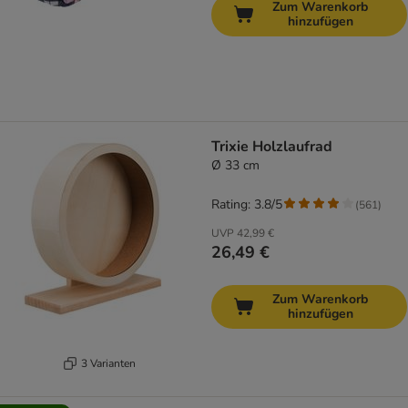
Zum Warenkorb
hinzufügen
Trixie Holzlaufrad
Ø 33 cm
Rating: 3.8/5
(
561
)
UVP
42,99 €
26,49 €
Zum Warenkorb
hinzufügen
3 Varianten