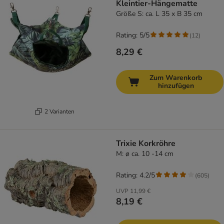
Kleintier-Hängematte
Größe S: ca. L 35 x B 35 cm
Rating: 5/5
(
12
)
8,29 €
Zum Warenkorb
hinzufügen
2 Varianten
Trixie Korkröhre
M: ø ca. 10 -14 cm
Rating: 4.2/5
(
605
)
UVP
11,99 €
8,19 €