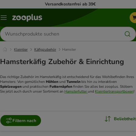
Versandkostenfrei ab 39€
Menü
Produkte
suchen
Kleintier
Käfigzubehör
Hamster
Hamsterkäfig Zubehör & Einrichtung
Das richtige Zubehör im Hamsterkäfig ist entscheidend für das Wohlbefinden Ihres 
Hamsters: Von gemütlichen 
Höhlen 
und 
Tunneln 
bis hin zu interaktiven 
Spielzeugen 
und praktischen 
Futternäpfen 
finden Sie alles bei zooplus. Stöbern 
Sie jetzt auch durch unser Sortiment an 
Hamsterfutter 
und 
Kleintiertransportboxen
!
Beliebtheit
Filtern nach