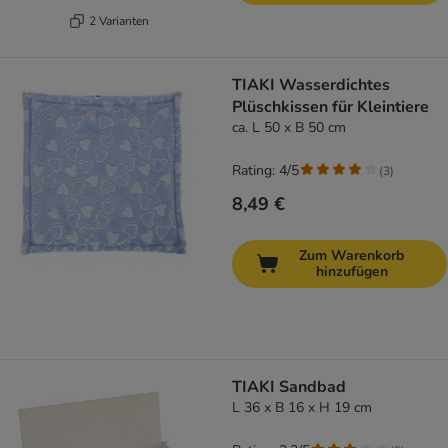
2 Varianten
TIAKI Wasserdichtes
Plüschkissen für Kleintiere
ca. L 50 x B 50 cm
Rating: 4/5
(
3
)
8,49 €
Zum Warenkorb
hinzufügen
TIAKI Sandbad
L 36 x B 16 x H 19 cm