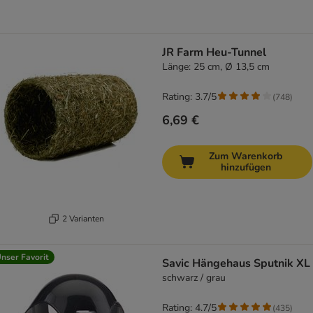
JR Farm Heu-Tunnel
Länge: 25 cm, Ø 13,5 cm
Rating: 3.7/5
(
748
)
6,69 €
Zum Warenkorb
hinzufügen
2 Varianten
nser Favorit
Savic Hängehaus Sputnik XL
schwarz / grau
Rating: 4.7/5
(
435
)