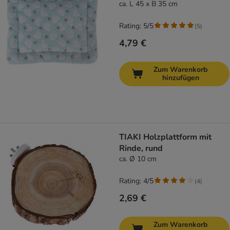
ca. L 45 x B 35 cm
Rating: 5/5
(
5
)
4,79 €
Zum Warenkorb
hinzufügen
TIAKI Holzplattform mit
Rinde, rund
ca. Ø 10 cm
Rating: 4/5
(
4
)
2,69 €
Zum Warenkorb