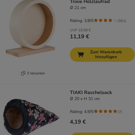
Trixie Holzlaufrad
Ø 21 cm
Rating: 3.8/5
(
561
)
UVP
19,99 €
11,19 €
Zum Warenkorb
hinzufügen
3 Varianten
TIAKI Raschelsack
Ø 20 x H 31 cm
Rating: 4.9/5
(
7
)
4,19 €