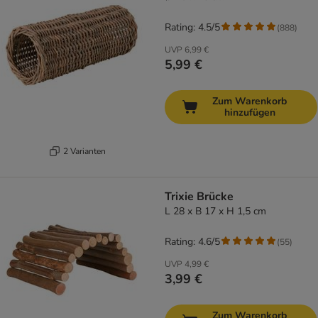
Rating: 4.5/5
(
888
)
UVP
6,99 €
5,99 €
Zum Warenkorb
hinzufügen
2 Varianten
Trixie Brücke
L 28 x B 17 x H 1,5 cm
Rating: 4.6/5
(
55
)
UVP
4,99 €
3,99 €
Zum Warenkorb