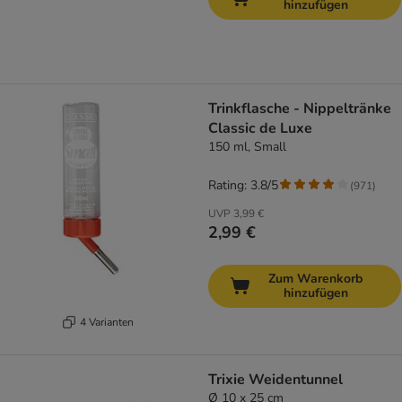
hinzufügen
Trinkflasche - Nippeltränke
Classic de Luxe
150 ml, Small
Rating: 3.8/5
(
971
)
UVP
3,99 €
2,99 €
Zum Warenkorb
hinzufügen
4 Varianten
Trixie Weidentunnel
Ø 10 x 25 cm