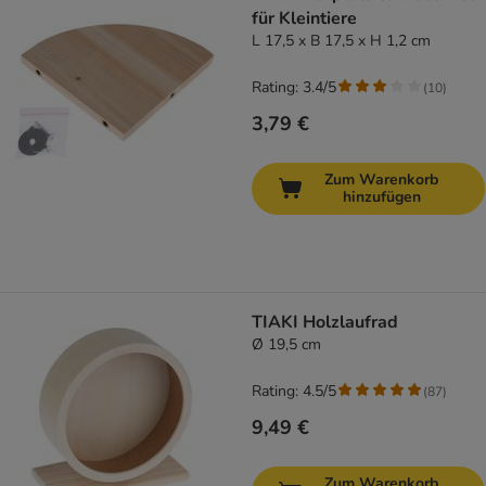
für Kleintiere
L 17,5 x B 17,5 x H 1,2 cm
Rating: 3.4/5
(
10
)
3,79 €
Zum Warenkorb
hinzufügen
TIAKI Holzlaufrad
Ø 19,5 cm
Rating: 4.5/5
(
87
)
9,49 €
Zum Warenkorb