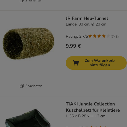
2 Varianten
JR Farm Heu-Tunnel
Länge: 30 cm, Ø 20 cm
Rating: 3.7/5
(
748
)
9,99 €
Zum Warenkorb
hinzufügen
2 Varianten
TIAKI Jungle Collection
Kuschelbett für Kleintiere
L 35 x B 28 x H 12 cm