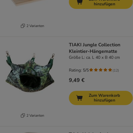
hinzufügen
2 Varianten
TIAKI Jungle Collection
Kleintier-Hängematte
Größe L: ca. L 40 x B 40 cm
Rating: 5/5
(
12
)
9,49 €
Zum Warenkorb
hinzufügen
2 Varianten