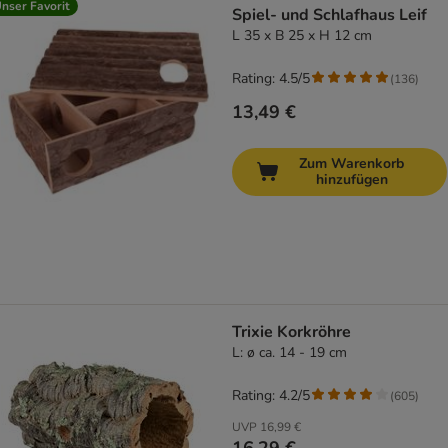
nser Favorit
Spiel- und Schlafhaus Leif
L 35 x B 25 x H 12 cm
Rating: 4.5/5
(
136
)
13,49 €
Zum Warenkorb
hinzufügen
Trixie Korkröhre
L: ø ca. 14 - 19 cm
Rating: 4.2/5
(
605
)
UVP
16,99 €