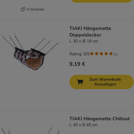
4 Varianten
TIAKI Hängematte
Doppeldecker
L 30 x Ø 19 cm
Rating: 5/5
(
1
)
9,19 €
Zum Warenkorb
hinzufügen
TIAKI Hängematte Chillout
L 45 x B 45 cm