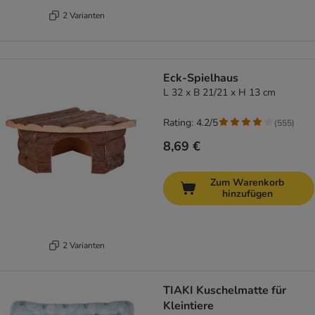
2 Varianten
Eck-Spielhaus
L 32 x B 21/21 x H 13 cm
Rating: 4.2/5
(
555
)
8,69 €
Zum Warenkorb
hinzufügen
2 Varianten
TIAKI Kuschelmatte für
Kleintiere