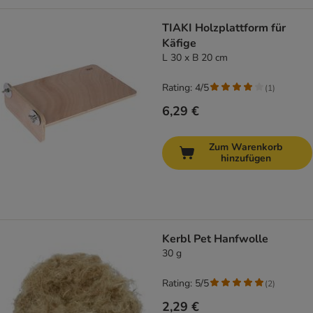
TIAKI Holzplattform für
Käfige
L 30 x B 20 cm
Rating: 4/5
(
1
)
6,29 €
Zum Warenkorb
hinzufügen
Kerbl Pet Hanfwolle
30 g
Rating: 5/5
(
2
)
2,29 €