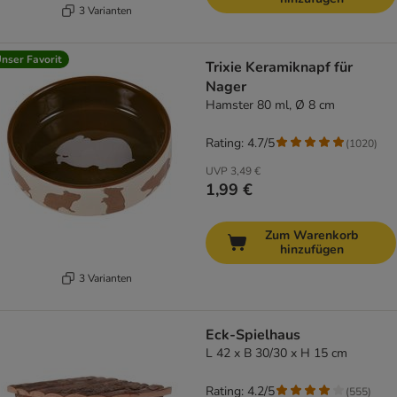
3 Varianten
nser Favorit
Trixie Keramiknapf für
Nager
Hamster 80 ml, Ø 8 cm
Rating: 4.7/5
(
1020
)
UVP
3,49 €
1,99 €
Zum Warenkorb
hinzufügen
3 Varianten
Eck-Spielhaus
L 42 x B 30/30 x H 15 cm
Rating: 4.2/5
(
555
)