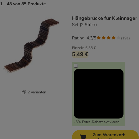
1 - 48 von 85 Produkte
product items have been changed
Hängebrücke für Kleinnager
Set (2 Stück)
Rating: 4.3/5
(
191
)
Einzeln
6,38 €
5,49 €
2 Varianten
-5% Extra-Rabatt aktivieren
Zum Warenkorb