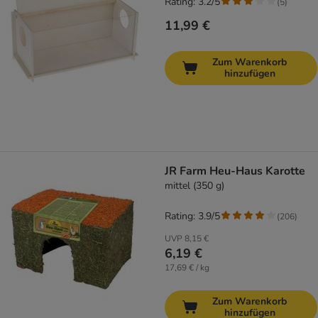
Rating: 3.2/5
(
5
)
11,99 €
Zum Warenkorb
hinzufügen
JR Farm Heu-Haus Karotte
mittel (350 g)
Rating: 3.9/5
(
206
)
UVP
8,15 €
6,19 €
17,69 € / kg
Zum Warenkorb
hinzufügen