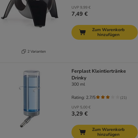
UVP
9,99 €
7,49 €
Zum Warenkorb
hinzufügen
2 Varianten
Ferplast Kleintiertränke
Drinky
300 ml
Rating: 2.7/5
(
21
)
UVP
5,00 €
3,29 €
Zum Warenkorb
hinzufügen