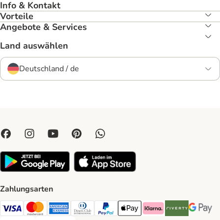
Info & Kontakt
Vorteile
Angebote & Services
Land auswählen
Deutschland / de
Zahlungsarten
Visa Payment Method
Mastercard Payment Method
American Express Payment Method
Diners Club Payment Method
PayPal Payment Method
Apple Pay Payment Method
Klarna Payment Method
Riverty Payment 
Google P