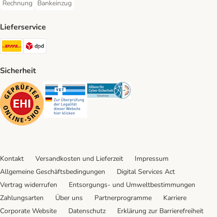
Rechnung
Bankeinzug
Rechnung Payment Method
Bankeinzug Payment Method
Lieferservice
DHL Shipping Method
DPD Shipping Method
Sicherheit
Security
Security
Security
Kontakt
Versandkosten und Lieferzeit
Impressum
Allgemeine Geschäftsbedingungen
Digital Services Act
Vertrag widerrufen
Entsorgungs- und Umweltbestimmungen
Zahlungsarten
Über uns
Partnerprogramme
Karriere
Corporate Website
Datenschutz
Erklärung zur Barrierefreiheit