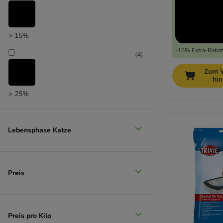
> 15%
-15% Extra-Rabatt
(
4
)
Zum 
hi
> 25%
(
3
)
Lebensphase Katze
> 35%
(
3
)
Preis
> 50%
Preis pro Kilo