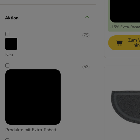
Biokat's
(
1
)
Aktion
-15% Extra-Rabatt
(
75
)
Zum 
hi
Neu
(
53
)
Canadian Cat Company
(
5
)
Catit
Produkte mit Extra-Rabatt