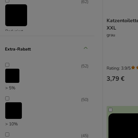
(
62
)
Katzentoilett
XXL
Reduziert
grau
(
35
)
Extra-Rabatt
(
52
)
Rating: 3.9/5
3,79 €
Unser Favorit
> 5%
(
50
)
> 10%
(
45
)