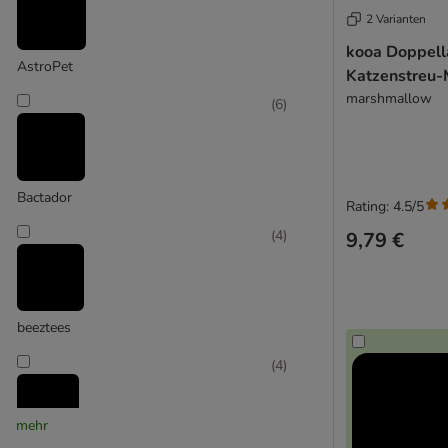
2 Varianten
Savic
Simon's Cat
kooa Doppell
AstroPet
Trixie
Katzenstreu-
marshmallow
(
6
)
Bactador
Rating: 4.5/5
(
4
)
9,79 €
beeztees
(
4
)
mehr