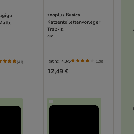
zooplus Basics
agige
Katzentoilettenvorleger
Matte
Trap-it!
grau
Rating: 4.3/5
(
128
)
(
41
)
12,49 €