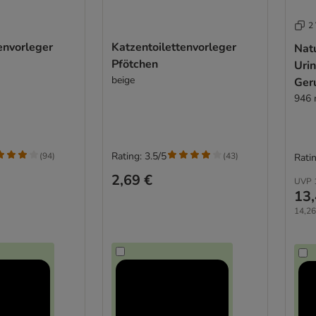
2 
envorleger
Katzentoilettenvorleger
Natu
Pfötchen
Uri
beige
Ger
946 
Rating: 3.5/5
(
94
)
(
43
)
Ratin
2,69 €
UVP
13,
14,26 