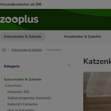
Versandkostenfrei ab 39€
Katzenfutter & Zubehör
Hundefutter & Zubehör
Kategorie-Menü öffnen: Katzenf
Katzenfutter & Zubehör
Katzenklos
Katzenk
Kategorie
Katzenfutter & Zubehör
Katzenklos
Katzenklo XXL
Selbstreinigendes Katzenklo
Edelstahl Katzenklo
Hop In Katzenklo