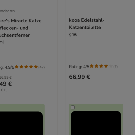
Varianten
kooa Edelstahl-
re's Miracle Katze
Katzentoilette
nflecken- und
grau
uchsentferner
ml
Rating: 4/5
(
7
)
g: 4.9/5
(
47
)
66,99 €
16,99 €
49 €
€ / l