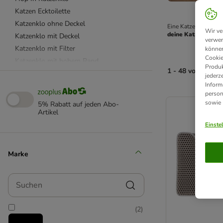
Katzen Ecktoilette
Katzenklo ohne Deckel
Eine Katzentoilette g
Wir ve
deine Katze
. Entdec
Katzenklo mit Deckel
verwen
Katzenklo mit Filter
können
Cookie
Katzenklo mit hohem Rand
Produk
1 - 48 von 333 P
Katzenklo mit Schrank
jederz
Inform
Katzenklo mit Sieb
person
product items ha
Katzenklo mit modernem Design
sowie
5% Rabatt auf jeden Abo-
Geruchsfreies Katzenklo
Artikel
Reise Katzenklo
Einste
Katzenstreu Matte
Catit
Marke
Curver
Ferplast
Suchen
kooa
Modkat
(
2
)
Petkit
Rotho