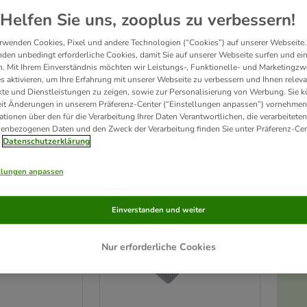
Helfen Sie uns, zooplus zu verbessern!
ehört zur 
Grundausstattung 
in jedem Katzenhaushalt. Egal ob ein 
selbstreinigend
rwenden Cookies, Pixel und andere Technologien (“Cookies”) auf unserer Webseite.
ke außerdem hilfreiches 
Katzenklo Zubehör
 sowie 
Katzenklo Reiniger & Deo
 im zoo
den unbedingt erforderliche Cookies, damit Sie auf unserer Webseite surfen und ei
. Mit Ihrem Einverständnis möchten wir Leistungs-, Funktionelle- und Marketingzw
s aktivieren, um Ihre Erfahrung mit unserer Webseite zu verbessern und Ihnen relev
te und Dienstleistungen zu zeigen, sowie zur Personalisierung von Werbung. Sie 
rodukte
eit Änderungen in unserem Präferenz-Center (“Einstellungen anpassen”) vornehmen
ationen über den für die Verarbeitung Ihrer Daten Verantwortlichen, die verarbeiteten
enbezogenen Daten und den Zweck der Verarbeitung finden Sie unter Präferenz-Cen
ve been changed
Datenschutzerklärung
Unser Favorit
llungen anpassen
Einverstanden und weiter
Nur erforderliche Cookies