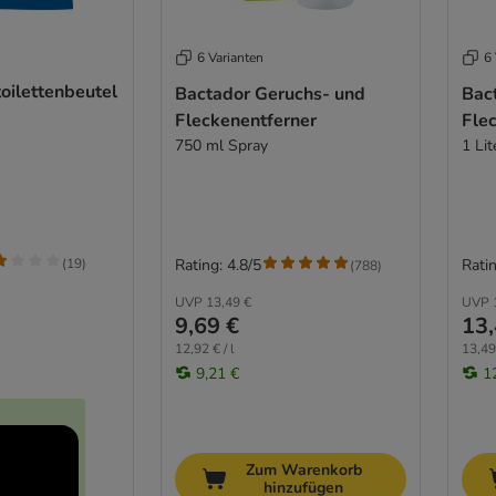
6 Varianten
6 
toilettenbeutel
Bactador Geruchs- und
Bac
Fleckenentferner
Fle
750 ml Spray
1 Li
(
19
)
Rating: 4.8/5
Ratin
(
788
)
UVP
13,49 €
UVP
9,69 €
13,
12,92 € / l
13,49 
9,21 €
1
Zum Warenkorb
hinzufügen