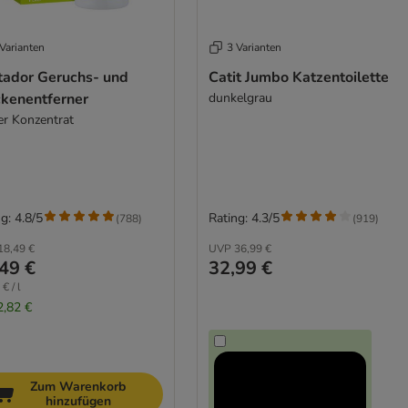
Varianten
3 Varianten
tador Geruchs- und
Catit Jumbo Katzentoilette
ckenentferner
dunkelgrau
ter Konzentrat
g: 4.8/5
Rating: 4.3/5
(
788
)
(
919
)
18,49 €
UVP
36,99 €
49 €
32,99 €
€ / l
2,82 €
Zum Warenkorb
hinzufügen