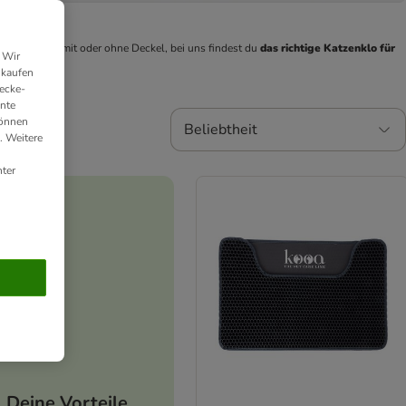
es Katzenklo
, mit oder ohne Deckel, bei uns findest du 
das richtige Katzenklo für 
 Wir
plus Shop!
nkaufen
ecke-
ante
können
Beliebtheit
. Weitere
ter
Deine Vorteile