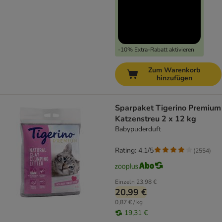
-10% Extra-Rabatt aktivieren
Zum Warenkorb
hinzufügen
Sparpaket Tigerino Premium
Katzenstreu 2 x 12 kg
Babypuderduft
Rating: 4.1/5
(
2554
)
Einzeln
23,98 €
20,99 €
0,87 € / kg
19,31 €