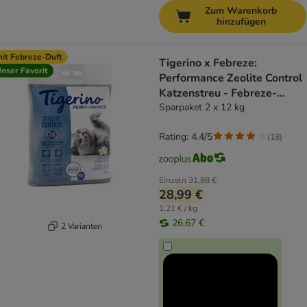
Zum Warenkorb
hinzufügen
it Febreze-Duft
Tigerino x Febreze:
nser Favorit
Performance Zeolite Control
Katzenstreu - Febreze-
Jasminblütenduft
Sparpaket 2 x 12 kg
Rating: 4.4/5
(
18
)
Einzeln
31,98 €
28,99 €
1,21 € / kg
26,67 €
2 Varianten