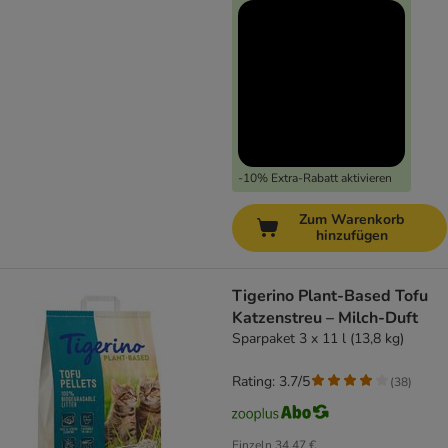
-10% Extra-Rabatt aktivieren
Zum Warenkorb
hinzufügen
Tigerino Plant-Based Tofu
Katzenstreu – Milch-Duft
Sparpaket 3 x 11 l (13,8 kg)
Rating: 3.7/5
(
38
)
Einzeln
34,47 €