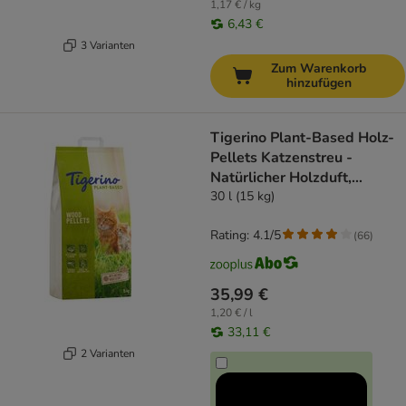
1,17 € / kg
6,43 €
3 Varianten
Zum Warenkorb
hinzufügen
Tigerino Plant-Based Holz-
Pellets Katzenstreu -
Natürlicher Holzduft,
parfümfrei
30 l (15 kg)
Rating: 4.1/5
(
66
)
35,99 €
1,20 € / l
33,11 €
2 Varianten