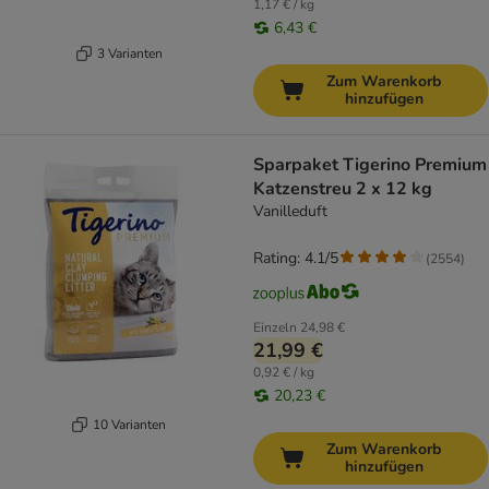
1,17 € / kg
6,43 €
3 Varianten
Zum Warenkorb
hinzufügen
Sparpaket Tigerino Premium
Katzenstreu 2 x 12 kg
Vanilleduft
Rating: 4.1/5
(
2554
)
Einzeln
24,98 €
21,99 €
0,92 € / kg
20,23 €
10 Varianten
Zum Warenkorb
hinzufügen