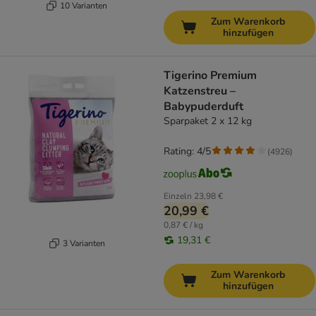
10 Varianten
Zum Warenkorb
hinzufügen
Tigerino Premium
Katzenstreu –
Babypuderduft
Sparpaket 2 x 12 kg
Rating: 4/5
(
4926
)
Einzeln
23,98 €
20,99 €
0,87 € / kg
19,31 €
3 Varianten
Zum Warenkorb
hinzufügen