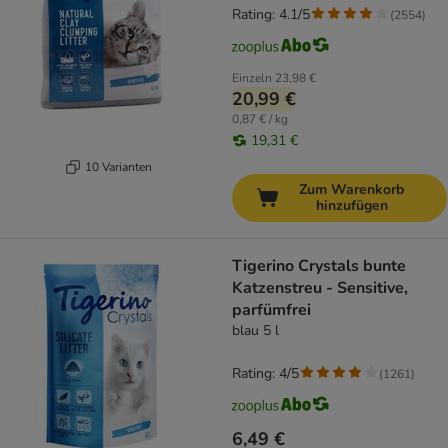
Rating: 4.1/5
(
2554
)
Einzeln
23,98 €
20,99 €
0,87 € / kg
19,31 €
10 Varianten
Zum Warenkorb
hinzufügen
Tigerino Crystals bunte
Katzenstreu - Sensitive,
parfümfrei
blau 5 l
Rating: 4/5
(
1261
)
6,49 €