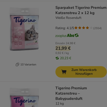
Sparpaket Tigerino Premium
Katzenstreu 2 x 12 kg
Weiße Rosenduft
Rating: 4.1/5
(
2554
)
Einzeln
24,98 €
21,99 €
0,92 € / kg
20,23 €
10 Varianten
Zum Warenkorb
hinzufügen
Tigerino Premium
Katzenstreu –
Babypuderduft
12 kg