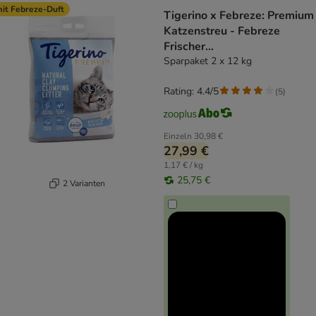
it Febreze-Duft
Tigerino x Febreze: Premium
Katzenstreu - Febreze
Frischer
Baumwollblütenduft
Sparpaket 2 x 12 kg
Rating: 4.4/5
(
5
)
Einzeln
30,98 €
27,99 €
1,17 € / kg
25,75 €
2 Varianten