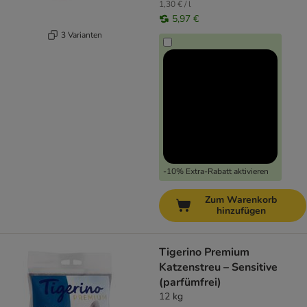
1,30 € / l
5,97 €
3 Varianten
-10% Extra-Rabatt aktivieren
Zum Warenkorb
hinzufügen
Tigerino Premium
Katzenstreu – Sensitive
(parfümfrei)
12 kg