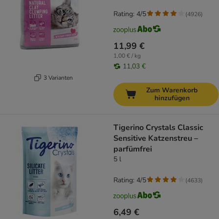
Rating: 4/5
(
4926
)
11,99 €
1,00 € / kg
11,03 €
3 Varianten
Zum Warenkorb
hinzufügen
Tigerino Crystals Classic
Sensitive Katzenstreu –
parfümfrei
5 l
Rating: 4/5
(
4633
)
6,49 €