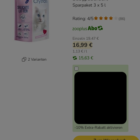
Sparpaket 3 x 5 l
Rating: 4/5
(
86
)
Einzeln
19,47 €
16,99 €
1,13 € / l
15,63 €
2 Varianten
-10% Extra-Rabatt aktivieren