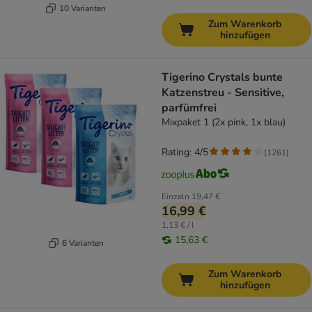
10 Varianten
Zum Warenkorb
hinzufügen
Tigerino Crystals bunte
Katzenstreu - Sensitive,
parfümfrei
Mixpaket 1 (2x pink, 1x blau)
Rating: 4/5
(
1261
)
Einzeln
19,47 €
16,99 €
1,13 € / l
15,63 €
6 Varianten
Zum Warenkorb
hinzufügen