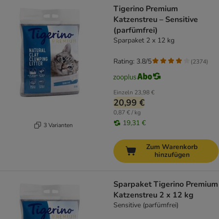
Tigerino Premium
Katzenstreu – Sensitive
(parfümfrei)
Sparpaket 2 x 12 kg
Rating: 3.8/5
(
2374
)
Einzeln
23,98 €
20,99 €
0,87 € / kg
19,31 €
3 Varianten
Zum Warenkorb
hinzufügen
Sparpaket Tigerino Premium
Katzenstreu 2 x 12 kg
Sensitive (parfümfrei)