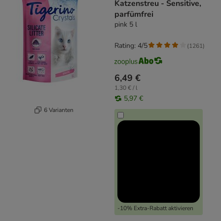
Katzenstreu - Sensitive,
parfümfrei
pink 5 l
Rating: 4/5
(
1261
)
6,49 €
1,30 € / l
5,97 €
6 Varianten
-10% Extra-Rabatt aktivieren