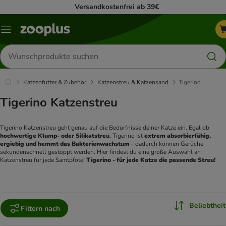
Versandkostenfrei ab 39€
Menü
Produkte
suchen
Katzenfutter & Zubehör
Katzenstreu & Katzensand
Tigerino
Tigerino Katzenstreu
Tigerino Katzenstreu geht genau auf die Bedürfnisse deiner Katze ein. Egal ob 
hochwertige Klump- oder Silikatstreu
, Tigerino ist 
extrem absorbierfähig, 
ergiebig und hemmt das Bakterienwachstum
 - dadurch können Gerüche 
sekundenschnell gestoppt werden. Hier findest du eine große Auswahl an 
Katzenstreu für jede Samtpfote! 
Tigerino - für jede Katze die passende Streu!
Beliebtheit
Filtern nach