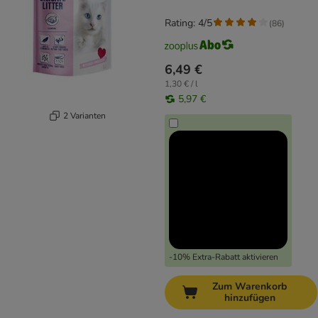
Rating: 4/5
(
86
)
6,49 €
1,30 € / l
5,97 €
2 Varianten
-10% Extra-Rabatt aktivieren
Zum Warenkorb
hinzufügen