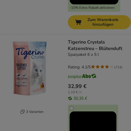
-10% Extra-Rabatt aktivieren
Zum Warenkorb
hinzufügen
Tigerino Crystals
Katzenstreu – Blütenduft
Sparpaket 6 x 5 l
Rating: 4.1/5
(
724
)
32,99 €
1,10 € / l
30,35 €
3 Varianten