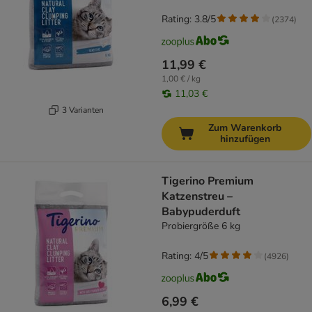
Rating: 3.8/5
(
2374
)
11,99 €
1,00 € / kg
11,03 €
3 Varianten
Zum Warenkorb
hinzufügen
Tigerino Premium
Katzenstreu –
Babypuderduft
Probiergröße 6 kg
Rating: 4/5
(
4926
)
6,99 €