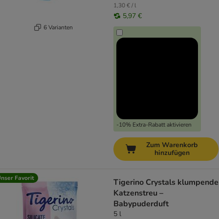
1,30 € / l
5,97 €
6 Varianten
-10% Extra-Rabatt aktivieren
Zum Warenkorb
hinzufügen
nser Favorit
Tigerino Crystals klumpende
Katzenstreu –
Babypuderduft
5 l