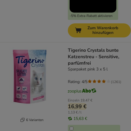
-5% Extra-Rabatt aktivieren
Zum Warenkorb
hinzufügen
Tigerino Crystals bunte
Katzenstreu - Sensitive,
parfümfrei
Sparpaket pink 3 x 5 l
Rating: 4/5
(
1261
)
Einzeln
19,47 €
16,99 €
1,13 € / l
15,63 €
6 Varianten