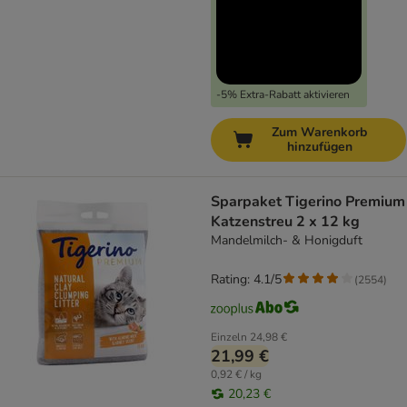
-5% Extra-Rabatt aktivieren
Zum Warenkorb
hinzufügen
Sparpaket Tigerino Premium
Katzenstreu 2 x 12 kg
Mandelmilch- & Honigduft
Rating: 4.1/5
(
2554
)
Einzeln
24,98 €
21,99 €
0,92 € / kg
20,23 €