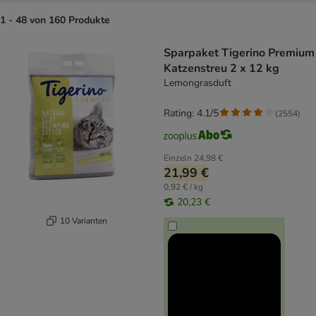
1 - 48 von 160 Produkte
product items have been changed
Sparpaket Tigerino Premium
Katzenstreu 2 x 12 kg
Lemongrasduft
Rating: 4.1/5
(
2554
)
Einzeln
24,98 €
21,99 €
0,92 € / kg
20,23 €
10 Varianten