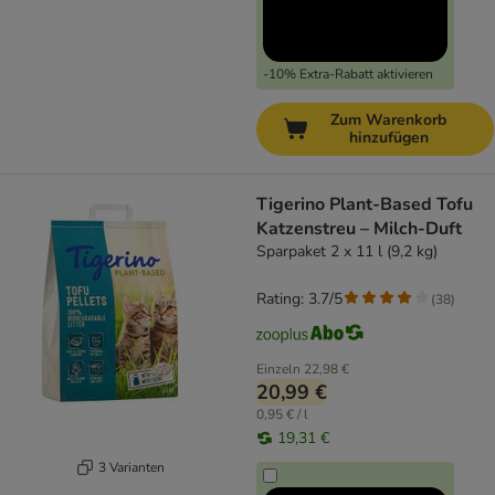
-10% Extra-Rabatt aktivieren
Zum Warenkorb
hinzufügen
Tigerino Plant-Based Tofu
Katzenstreu – Milch-Duft
Sparpaket 2 x 11 l (9,2 kg)
Rating: 3.7/5
(
38
)
Einzeln
22,98 €
20,99 €
0,95 € / l
19,31 €
3 Varianten