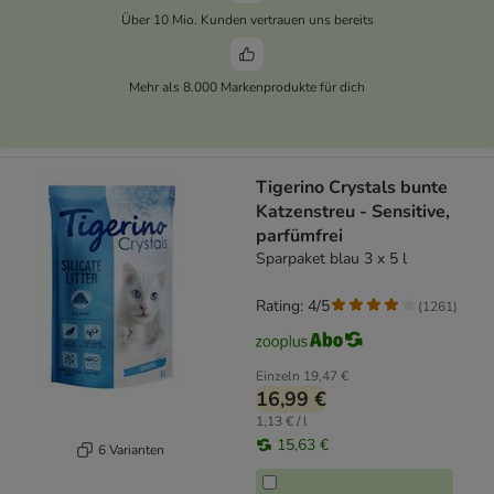
Über 10 Mio. Kunden vertrauen uns bereits
Mehr als 8.000 Markenprodukte für dich
Tigerino Crystals bunte
Katzenstreu - Sensitive,
parfümfrei
Sparpaket blau 3 x 5 l
Rating: 4/5
(
1261
)
Einzeln
19,47 €
16,99 €
1,13 € / l
15,63 €
6 Varianten