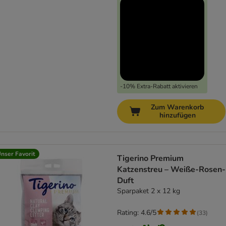
-10% Extra-Rabatt aktivieren
Zum Warenkorb
hinzufügen
nser Favorit
Tigerino Premium
Katzenstreu – Weiße-Rosen-
Duft
Sparpaket 2 x 12 kg
Rating: 4.6/5
(
33
)