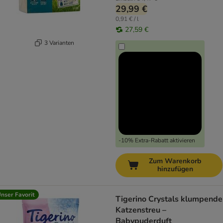
29,99 €
0,91 € / l
27,59 €
3 Varianten
-10% Extra-Rabatt aktivieren
Zum Warenkorb
hinzufügen
nser Favorit
Tigerino Crystals klumpende
Katzenstreu –
Babypuderduft