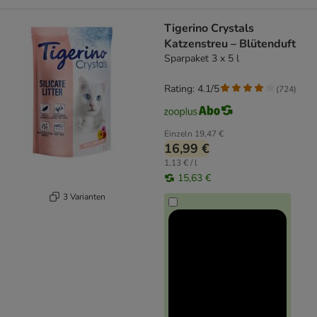
Tigerino Crystals
Katzenstreu – Blütenduft
Sparpaket 3 x 5 l
Rating: 4.1/5
(
724
)
Einzeln
19,47 €
16,99 €
1,13 € / l
15,63 €
3 Varianten