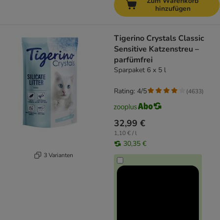
Zum Warenkorb
hinzufügen
Tigerino Crystals Classic
Sensitive Katzenstreu –
parfümfrei
Sparpaket 6 x 5 l
Rating: 4/5
(
4633
)
32,99 €
1,10 € / l
30,35 €
3 Varianten