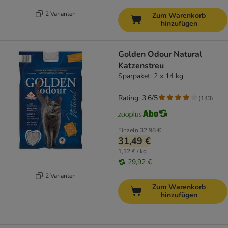
2 Varianten
Zum Warenkorb
hinzufügen
Golden Odour Natural
Katzenstreu
Sparpaket: 2 x 14 kg
Rating: 3.6/5
(
143
)
Einzeln
32,98 €
31,49 €
1,12 € / kg
29,92 €
2 Varianten
Zum Warenkorb
hinzufügen