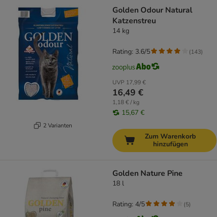
Golden Odour Natural
Katzenstreu
14 kg
Rating: 3.6/5
(
143
)
UVP
17,99 €
16,49 €
1,18 € / kg
15,67 €
2 Varianten
Zum Warenkorb
hinzufügen
Golden Nature Pine
18 l
Rating: 4/5
(
5
)