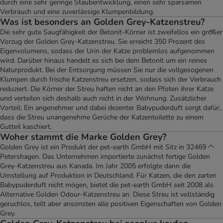
durch eine sehr geringe Staubentwicklung, einen sehr sparsamen
Verbrauch und eine zuverlässige Klumpenbildung.
Was ist besonders an Golden Grey-Katzenstreu?
Die sehr gute Saugfähigkeit der Betonit-Körner ist zweifellos ein großer
Vorzug der Golden Grey-Katzenstreu. Sie erreicht 350 Prozent des
Eigenvolumens, sodass der Urin der Katze problemlos aufgenommen
wird. Darüber hinaus handelt es sich bei dem Betonit um ein reines
Naturprodukt. Bei der Entsorgung müssen Sie nur die vollgesogenen
Klumpen durch frische Katzenstreu ersetzen, sodass sich der Verbrauch
reduziert. Die Körner der Streu haften nicht an den Pfoten ihrer Katze
und verteilen sich deshalb auch nicht in der Wohnung. Zusätzlicher
Vorteil: Ein angenehmer und dabei dezenter Babypuderduft sorgt dafür,
dass die Streu unangenehme Gerüche der Katzentoilette zu einem
Gutteil kaschiert.
Woher stammt die Marke Golden Grey?
Golden Grey ist ein Produkt der pet-earth GmbH mit Sitz in 32469
Petershagen. Das Unternehmen importierte zunächst fertige Golden
Grey-Katzenstreu aus Kanada. Im Jahr 2005 erfolgte dann die
Umstellung auf Produktion in Deutschland. Für Katzen, die den zarten
Babypuderduft nicht mögen, bietet die pet-earth GmbH seit 2008 als
Alternative Golden Odour-Katzenstreu an. Diese Streu ist vollständig
geruchlos, teilt aber ansonsten alle positiven Eigenschaften von Golden
Grey.