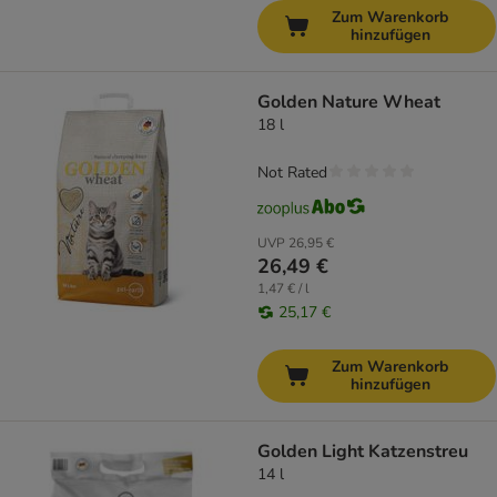
Zum Warenkorb
hinzufügen
Golden Nature Wheat
18 l
Not Rated
UVP
26,95 €
26,49 €
1,47 € / l
25,17 €
Zum Warenkorb
hinzufügen
Golden Light Katzenstreu
14 l