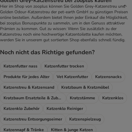
Golden Grey-Katzenstreu bei zooplus kaufen
Hier im Shop von zooplus können Sie Golden Grey-Katzenstreu und
Golden Odour-Katzenstreu der pet-earth GmbH zu günstigen Preisen
online bestellen. Außerdem bietet Ihnen jeder Einkauf die Möglichkeit,
bei zooplus Bonuspunkte zu sammeln, um in den Genuss attraktiver
Prämien zu kommen. Gut zu wissen: Wenn Sie zusätzlich zu der
Katzenstreu noch eine hochwertige Katzentoilette kaufen möchten,
werden Sie in unserem gut sortierten Shop ebenfalls schnell fündig.
Noch nicht das Richtige gefunden?
Katzenfutter nass
Katzenfutter trocken
Produkte für jedes Alter
Vet Katzenfutter
Katzensnacks
Katzenstreu & Katzensand
Kratzbaum & Kratzmöbel
Kratzbaum Ersatzteile & Zubehör
Kratzstämme
Katzenklos
Katzenklo Zubehör
Katzenklo Reiniger
Katzenstreu Entsorgungseimer
Katzenspielzeug
Katzennapf & Tränke
Kitten & junge Katzen