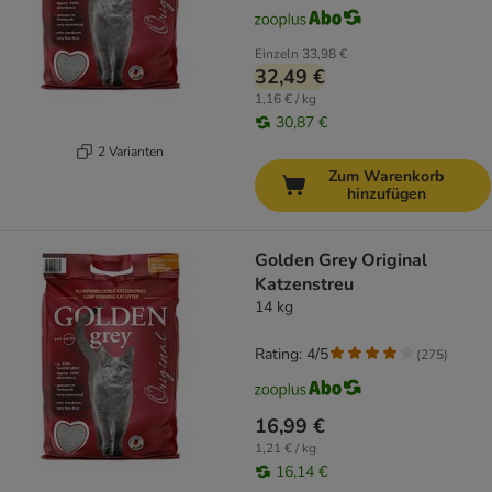
Einzeln
33,98 €
32,49 €
1,16 € / kg
30,87 €
2 Varianten
Zum Warenkorb
hinzufügen
Golden Grey Original
Katzenstreu
14 kg
Rating: 4/5
(
275
)
16,99 €
1,21 € / kg
16,14 €