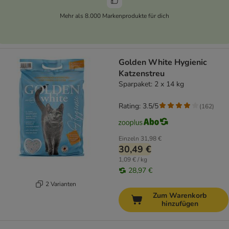
Mehr als 8.000 Markenprodukte für dich
Golden White Hygienic
Katzenstreu
Sparpaket: 2 x 14 kg
Rating: 3.5/5
(
162
)
Einzeln
31,98 €
30,49 €
1,09 € / kg
28,97 €
2 Varianten
Zum Warenkorb
hinzufügen