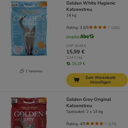
Golden White Hygienic
Katzenstreu
14 kg
Rating: 3.5/5
(
162
)
UVP
16,99 €
15,99 €
1,14 € / kg
15,19 €
2 Varianten
Zum Warenkorb
hinzufügen
Golden Grey Original
Katzenstreu
Sparpaket: 2 x 14 kg
Rating: 4/5
(
275
)