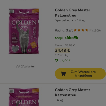
product items have been changed
Golden Grey Master
Katzenstreu
Sparpaket: 2 x 14 kg
Rating: 3.9/5
(
1309
)
Einzeln
35,98 €
34,49 €
1,23 € / kg
32,77 €
2 Varianten
Zum Warenkorb
hinzufügen
Golden Grey Master
Katzenstreu
14 kg