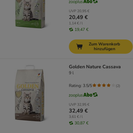
UVP
20,95 €
20,49 €
1,14 € / l
19,47 €
Zum Warenkorb
hinzufügen
Golden Nature Cassava
9 l
Rating: 3.5/5
(
2
)
UVP
32,95 €
32,49 €
3,61 € / l
30,87 €