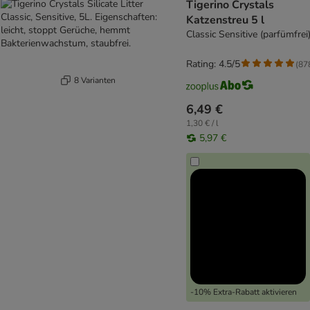
Tigerino Crystals
Katzenstreu 5 l
Classic Sensitive (parfümfrei
Rating: 4.5/5
(
87
8 Varianten
6,49 €
1,30 € / l
5,97 €
-10% Extra-Rabatt aktivieren