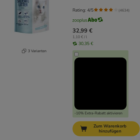
Rating: 4/5
(
4634
)
32,99 €
1,10 € / l
30,35 €
3 Varianten
-10% Extra-Rabatt aktivieren
Zum Warenkorb
hinzufügen