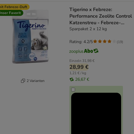
it Febreze-Duft
Tigerino x Febreze:
nser Favorit
Performance Zeolite Control
Katzenstreu - Febreze-
Jasminblütenduft
Sparpaket 2 x 12 kg
Rating: 4.2/5
(
19
)
Einzeln
31,98 €
28,99 €
1,21 € / kg
26,67 €
2 Varianten