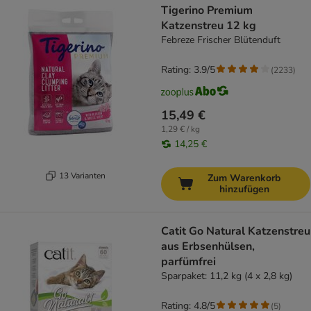
Tigerino Premium
Katzenstreu 12 kg
Febreze Frischer Blütenduft
Rating: 3.9/5
(
2233
)
15,49 €
1,29 € / kg
14,25 €
13 Varianten
Zum Warenkorb
hinzufügen
Catit Go Natural Katzenstreu
aus Erbsenhülsen,
parfümfrei
Sparpaket: 11,2 kg (4 x 2,8 kg)
Rating: 4.8/5
(
5
)