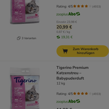
Rating: 4/5
(
4933
)
Einzeln
23,98 €
20,99 €
0,87 € / kg
19,31 €
3 Varianten
Zum Warenkorb
hinzufügen
Tigerino Premium
Katzenstreu –
Babypuderduft
12 kg
Rating: 4/5
(
4933
)