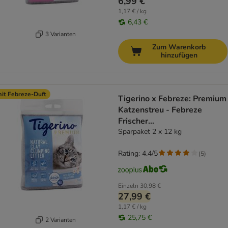
6,99 €
1,17 € / kg
6,43 €
3 Varianten
Zum Warenkorb
hinzufügen
it Febreze-Duft
Tigerino x Febreze: Premium
Katzenstreu - Febreze
Frischer
Baumwollblütenduft
Sparpaket 2 x 12 kg
Rating: 4.4/5
(
5
)
Einzeln
30,98 €
27,99 €
1,17 € / kg
25,75 €
2 Varianten