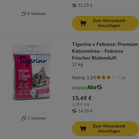
32,19 €
8 Varianten
Zum Warenkorb
hinzufügen
Tigerino x Febreze: Premium
Katzenstreu - Febreze
Frischer Blütenduft
12 kg
Rating: 3.2/5
(
9
)
15,49 €
1,29 € / kg
14,25 €
2 Varianten
Zum Warenkorb
hinzufügen