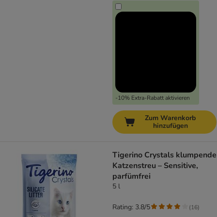
-10% Extra-Rabatt aktivieren
Zum Warenkorb
hinzufügen
Tigerino Crystals klumpende
Katzenstreu – Sensitive,
parfümfrei
5 l
Rating: 3.8/5
(
16
)