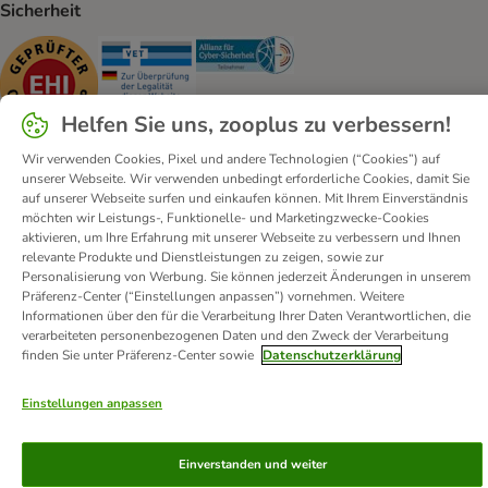
Sicherheit
Security
Security
Security
Helfen Sie uns, zooplus zu verbessern!
Wir verwenden Cookies, Pixel und andere Technologien (“Cookies”) auf
unserer Webseite. Wir verwenden unbedingt erforderliche Cookies, damit Sie
auf unserer Webseite surfen und einkaufen können. Mit Ihrem Einverständnis
Kontakt
Versandkosten und Lieferzeit
Impressum
möchten wir Leistungs-, Funktionelle- und Marketingzwecke-Cookies
Allgemeine Geschäftsbedingungen
Digital Services Act
aktivieren, um Ihre Erfahrung mit unserer Webseite zu verbessern und Ihnen
relevante Produkte und Dienstleistungen zu zeigen, sowie zur
Vertrag widerrufen
Entsorgungs- und Umweltbestimmungen
Personalisierung von Werbung. Sie können jederzeit Änderungen in unserem
Zahlungsarten
Über uns
Partnerprogramme
Karriere
Präferenz-Center (“Einstellungen anpassen”) vornehmen. Weitere
Informationen über den für die Verarbeitung Ihrer Daten Verantwortlichen, die
Corporate Website
Datenschutz
Erklärung zur Barrierefreiheit
verarbeiteten personenbezogenen Daten und den Zweck der Verarbeitung
finden Sie unter Präferenz-Center sowie
Datenschutzerklärung
© zooplus SE
2026
Einstellungen anpassen
Einverstanden und weiter