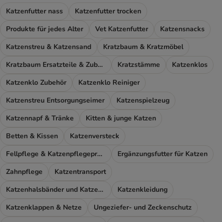
Katzenfutter nass
Katzenfutter trocken
Produkte für jedes Alter
Vet Katzenfutter
Katzensnacks
Katzenstreu & Katzensand
Kratzbaum & Kratzmöbel
Kratzbaum Ersatzteile & Zubehör
Kratzstämme
Katzenklos
Katzenklo Zubehör
Katzenklo Reiniger
Katzenstreu Entsorgungseimer
Katzenspielzeug
Katzennapf & Tränke
Kitten & junge Katzen
Betten & Kissen
Katzenversteck
Fellpflege & Katzenpflegeprodukte
Ergänzungsfutter für Katzen
Zahnpflege
Katzentransport
Katzenhalsbänder und Katzengeschirr
Katzenkleidung
Katzenklappen & Netze
Ungeziefer- und Zeckenschutz