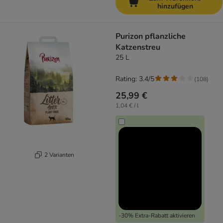
hinzufügen
Purizon pflanzliche
Katzenstreu
25 L
Rating: 3.4/5
(
108
)
25,99 €
1,04 € / l
2 Varianten
-30% Extra-Rabatt aktivieren