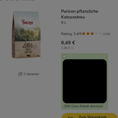
product items have been changed
Purizon pflanzliche
Katzenstreu
8 L
Rating: 3.4/5
(
108
)
8,49 €
1,06 € / l
2 Varianten
-30% Extra-Rabatt aktivieren
Zum Warenkorb