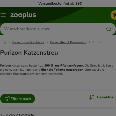
Versandkostenfrei ab 39€
Menü
Produkte
suchen
Katzenfutter & Zubehör
Katzenstreu & Katzensand
Purizon
Purizon Katzenstreu
Purizon Katzenstreu besteht zu 
100 % aus Pflanzenfasern
. Die Streu ist äußerst 
ergiebig, stark klumpend und 
über die Toilette entsorgbar
 (bitte dabei die 
örtlichen Entsorgungsvorschriften beachten). 
Beliebtheit
Filtern nach
1 - 2 von 2 Produkte