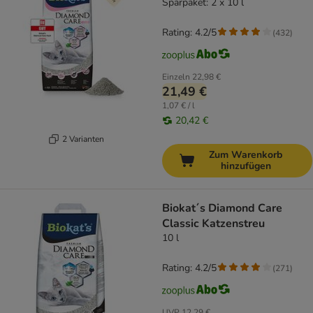
Sparpaket: 2 x 10 l
Rating: 4.2/5
(
432
)
Einzeln
22,98 €
21,49 €
1,07 € / l
20,42 €
2 Varianten
Zum Warenkorb
hinzufügen
Biokat´s Diamond Care
Classic Katzenstreu
10 l
Rating: 4.2/5
(
271
)
UVP
12,29 €