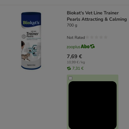
Biokat's Vet Line Trainer
Pearls Attracting & Calming
700 g
Not Rated
7,69 €
10,99 € / kg
7,31 €