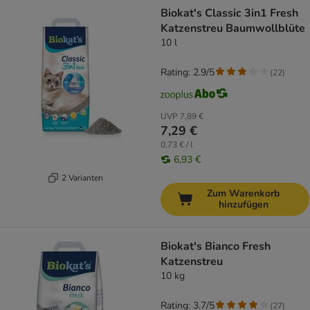
Biokat's Classic 3in1 Fresh
Katzenstreu Baumwollblüte
10 l
Rating: 2.9/5
(
22
)
UVP
7,89 €
7,29 €
0,73 € / l
6,93 €
2 Varianten
Zum Warenkorb
hinzufügen
Biokat's Bianco Fresh
Katzenstreu
10 kg
Rating: 3.7/5
(
27
)