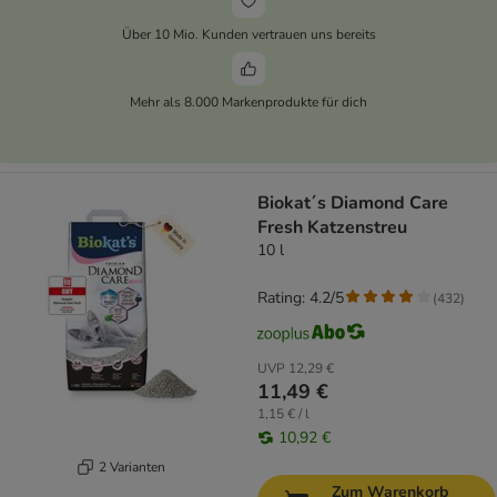
Über 10 Mio. Kunden vertrauen uns bereits
Mehr als 8.000 Markenprodukte für dich
Biokat´s Diamond Care
Fresh Katzenstreu
10 l
Rating: 4.2/5
(
432
)
UVP
12,29 €
11,49 €
1,15 € / l
10,92 €
2 Varianten
Zum Warenkorb