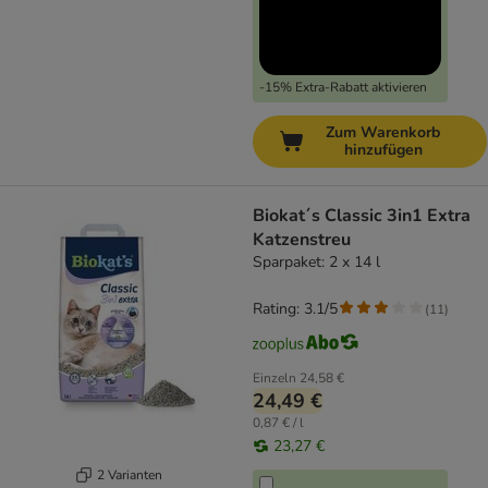
-15% Extra-Rabatt aktivieren
Zum Warenkorb
hinzufügen
Biokat´s Classic 3in1 Extra
Katzenstreu
Sparpaket: 2 x 14 l
Rating: 3.1/5
(
11
)
Einzeln
24,58 €
24,49 €
0,87 € / l
23,27 €
2 Varianten