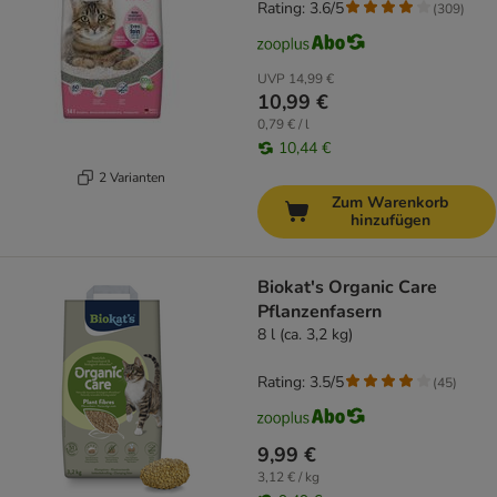
Rating: 3.6/5
(
309
)
UVP
14,99 €
10,99 €
0,79 € / l
10,44 €
2 Varianten
Zum Warenkorb
hinzufügen
Biokat's Organic Care
Pflanzenfasern
8 l (ca. 3,2 kg)
Rating: 3.5/5
(
45
)
9,99 €
3,12 € / kg