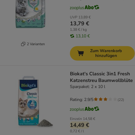
UVP
13,89 €
13,79 €
1,38 € / kg
13,10 €
2 Varianten
Zum Warenkorb
hinzufügen
Biokat's Classic 3in1 Fresh
Katzenstreu Baumwollblüte
Sparpaket: 2 x 10 l
Rating: 2.9/5
(
22
)
Einzeln
14,58 €
14,49 €
0,72 € / l