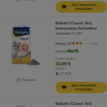
Zum Warenkorb
hinzufügen
Biokat's Classic 3in1
Katzenstreu Parfümfrei
Sparpaket 2 x 18 l
Rating: 3/5
(
400
)
Einzeln
24,38 €
23,99 €
0,67 € / l
22,79 €
3 Varianten
Zum Warenkorb
hinzufügen
Biokat's Classic 3in1