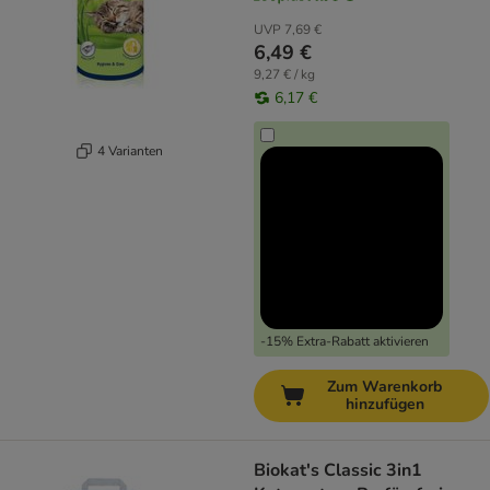
UVP
7,69 €
6,49 €
9,27 € / kg
6,17 €
4 Varianten
-15% Extra-Rabatt aktivieren
Zum Warenkorb
hinzufügen
Biokat's Classic 3in1