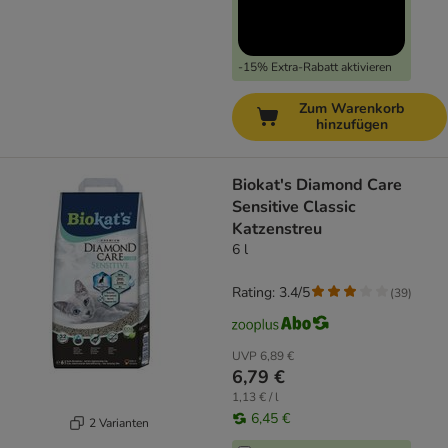
-15% Extra-Rabatt aktivieren
Zum Warenkorb
hinzufügen
Biokat's Diamond Care
Sensitive Classic
Katzenstreu
6 l
Rating: 3.4/5
(
39
)
UVP
6,89 €
6,79 €
1,13 € / l
6,45 €
2 Varianten