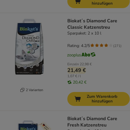
hinzufügen
Biokat´s Diamond Care
Classic Katzenstreu
Sparpaket: 2 x 10 l
Rating: 4.2/5
(
271
)
Einzeln
22,98 €
21,49 €
1,07 € / l
20,42 €
2 Varianten
Zum Warenkorb
hinzufügen
Biokat´s Diamond Care
Fresh Katzenstreu