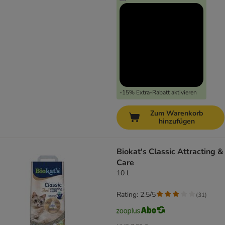
-15% Extra-Rabatt aktivieren
Zum Warenkorb
hinzufügen
Biokat's Classic Attracting &
Care
10 l
Rating: 2.5/5
(
31
)