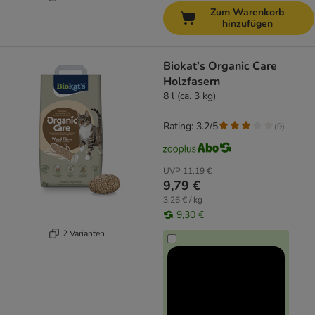
Zum Warenkorb
hinzufügen
Biokat’s Organic Care
Holzfasern
8 l (ca. 3 kg)
Rating: 3.2/5
(
9
)
UVP
11,19 €
9,79 €
3,26 € / kg
9,30 €
2 Varianten