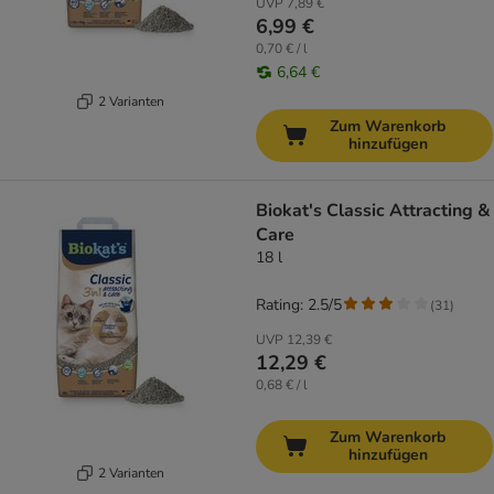
UVP
7,89 €
6,99 €
0,70 € / l
6,64 €
2 Varianten
Zum Warenkorb
hinzufügen
Biokat's Classic Attracting &
Care
18 l
Rating: 2.5/5
(
31
)
UVP
12,39 €
12,29 €
0,68 € / l
Zum Warenkorb
hinzufügen
2 Varianten