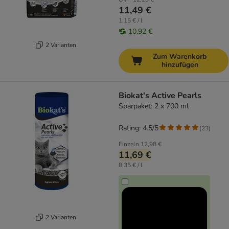
11,49 €
1,15 € / l
10,92 €
2 Varianten
Zum Warenkorb
hinzufügen
Biokat's Active Pearls
Sparpaket: 2 x 700 ml
Rating: 4.5/5
(
23
)
Einzeln
12,98 €
11,69 €
8,35 € / l
2 Varianten