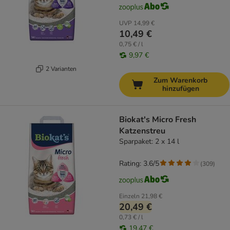
UVP
14,99 €
10,49 €
0,75 € / l
9,97 €
2 Varianten
Zum Warenkorb
hinzufügen
Biokat's Micro Fresh
Katzenstreu
Sparpaket: 2 x 14 l
Rating: 3.6/5
(
309
)
Einzeln
21,98 €
20,49 €
0,73 € / l
19,47 €