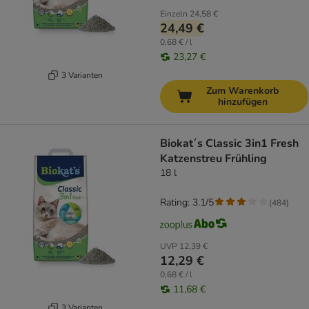
Einzeln
24,58 €
24,49 €
0,68 € / l
23,27 €
3 Varianten
Zum Warenkorb
hinzufügen
Biokat´s Classic 3in1 Fresh
Katzenstreu Frühling
18 l
Rating: 3.1/5
(
484
)
UVP
12,39 €
12,29 €
0,68 € / l
11,68 €
3 Varianten