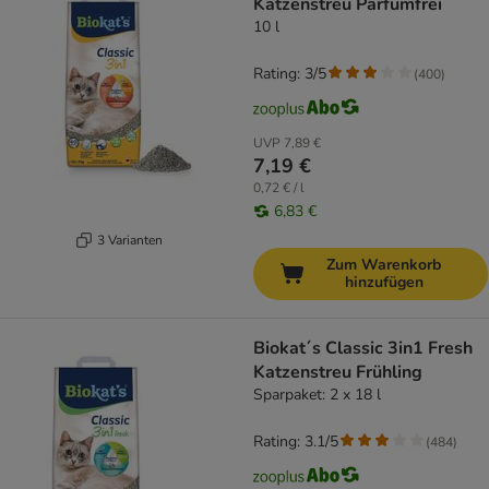
Katzenstreu Parfümfrei
10 l
Rating: 3/5
(
400
)
UVP
7,89 €
7,19 €
0,72 € / l
6,83 €
3 Varianten
Zum Warenkorb
hinzufügen
Biokat´s Classic 3in1 Fresh
Katzenstreu Frühling
Sparpaket: 2 x 18 l
Rating: 3.1/5
(
484
)