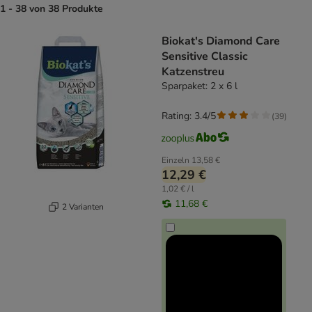
1 - 38 von 38 Produkte
product items have been changed
Biokat's Diamond Care
Sensitive Classic
Katzenstreu
Sparpaket: 2 x 6 l
Rating: 3.4/5
(
39
)
Einzeln
13,58 €
12,29 €
1,02 € / l
11,68 €
2 Varianten