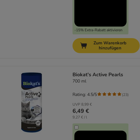
-15% Extra-Rabatt aktivieren
Zum Warenkorb
hinzufügen
Biokat's Active Pearls
700 ml
Rating: 4.5/5
(
23
)
UVP
8,99 €
6,49 €
9,27 € / l