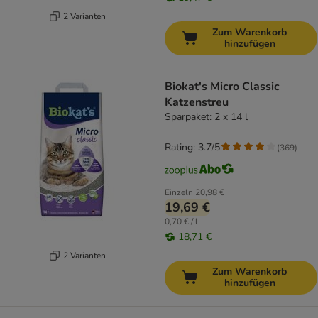
2 Varianten
Zum Warenkorb
hinzufügen
Biokat's Micro Classic
Katzenstreu
Sparpaket: 2 x 14 l
Rating: 3.7/5
(
369
)
Einzeln
20,98 €
19,69 €
0,70 € / l
18,71 €
2 Varianten
Zum Warenkorb
hinzufügen