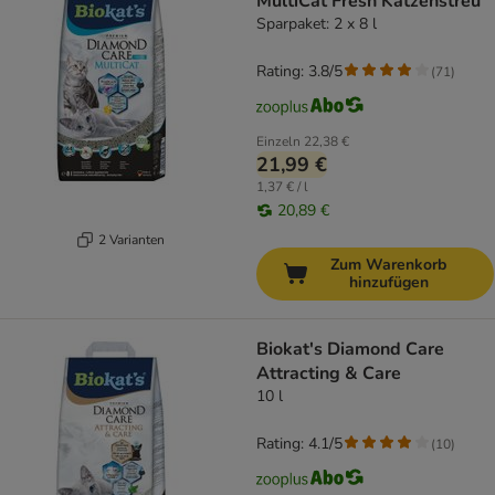
MultiCat Fresh Katzenstreu
Sparpaket: 2 x 8 l
Rating: 3.8/5
(
71
)
Einzeln
22,38 €
21,99 €
1,37 € / l
20,89 €
2 Varianten
Zum Warenkorb
hinzufügen
Biokat's Diamond Care
Attracting & Care
10 l
Rating: 4.1/5
(
10
)