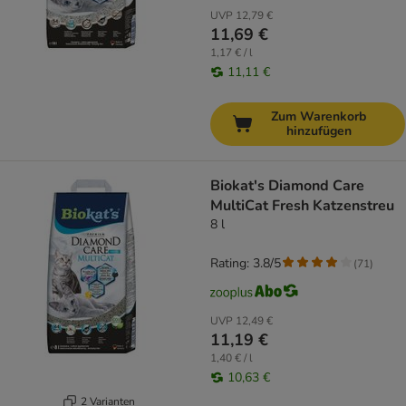
UVP
12,79 €
11,69 €
1,17 € / l
11,11 €
Zum Warenkorb
hinzufügen
Biokat's Diamond Care
MultiCat Fresh Katzenstreu
8 l
Rating: 3.8/5
(
71
)
UVP
12,49 €
11,19 €
1,40 € / l
10,63 €
2 Varianten