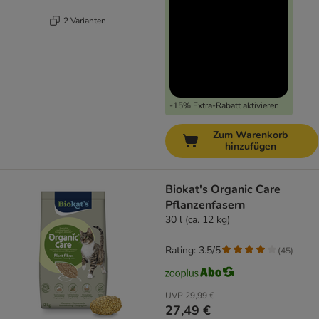
2 Varianten
-15% Extra-Rabatt aktivieren
Zum Warenkorb
hinzufügen
Biokat's Organic Care
Pflanzenfasern
30 l (ca. 12 kg)
Rating: 3.5/5
(
45
)
UVP
29,99 €
27,49 €