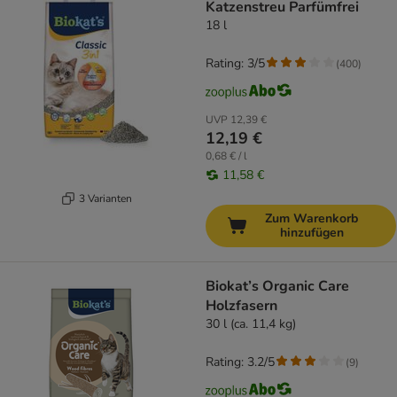
Katzenstreu Parfümfrei
18 l
Rating: 3/5
(
400
)
UVP
12,39 €
12,19 €
0,68 € / l
11,58 €
3 Varianten
Zum Warenkorb
hinzufügen
Biokat’s Organic Care
Holzfasern
30 l (ca. 11,4 kg)
Rating: 3.2/5
(
9
)