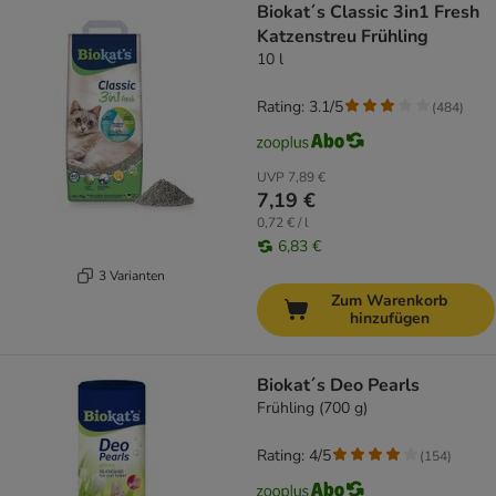
Biokat´s Classic 3in1 Fresh
Katzenstreu Frühling
10 l
Rating: 3.1/5
(
484
)
UVP
7,89 €
7,19 €
0,72 € / l
6,83 €
3 Varianten
Zum Warenkorb
hinzufügen
Biokat´s Deo Pearls
Frühling (700 g)
Rating: 4/5
(
154
)