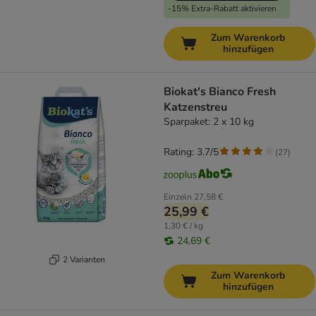
-15% Extra-Rabatt aktivieren
Zum Warenkorb
hinzufügen
Biokat's Bianco Fresh
Katzenstreu
Sparpaket: 2 x 10 kg
Rating: 3.7/5
(
27
)
Einzeln
27,58 €
25,99 €
1,30 € / kg
24,69 €
2 Varianten
Zum Warenkorb
hinzufügen