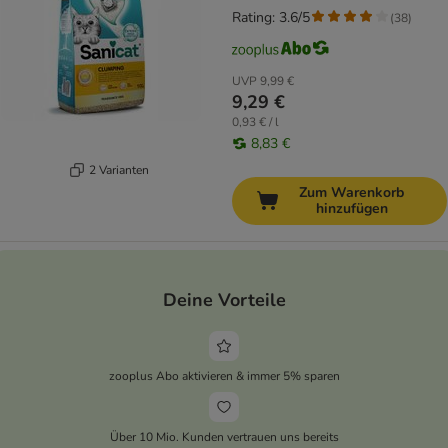
Rating: 3.6/5
(
38
)
UVP
9,99 €
9,29 €
0,93 € / l
8,83 €
2 Varianten
Zum Warenkorb
hinzufügen
Deine Vorteile
zooplus Abo aktivieren & immer 5% sparen
Über 10 Mio. Kunden vertrauen uns bereits