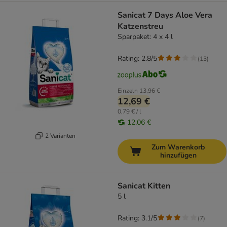
Sanicat 7 Days Aloe Vera
Katzenstreu
Sparpaket: 4 x 4 l
Rating: 2.8/5
(
13
)
Einzeln
13,96 €
12,69 €
0,79 € / l
12,06 €
2 Varianten
Zum Warenkorb
hinzufügen
Sanicat Kitten
5 l
Rating: 3.1/5
(
7
)