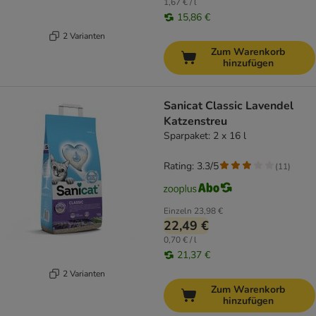
1,67 € / l
15,86 €
2 Varianten
Zum Warenkorb
hinzufügen
Sanicat Classic Lavendel
Katzenstreu
Sparpaket: 2 x 16 l
Rating: 3.3/5
(
11
)
Einzeln
23,98 €
22,49 €
0,70 € / l
21,37 €
2 Varianten
Zum Warenkorb
hinzufügen