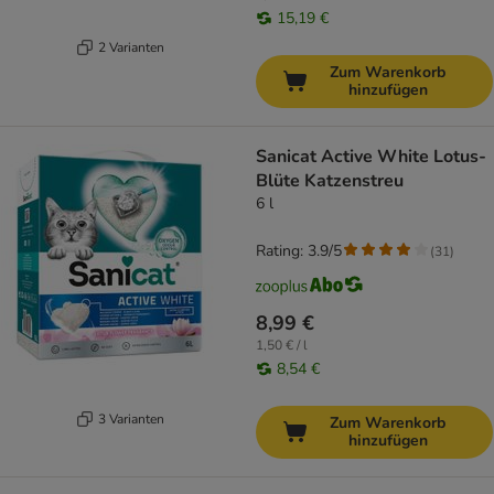
15,19 €
2 Varianten
Zum Warenkorb
hinzufügen
Sanicat Active White Lotus-
Blüte Katzenstreu
6 l
Rating: 3.9/5
(
31
)
8,99 €
1,50 € / l
8,54 €
3 Varianten
Zum Warenkorb
hinzufügen