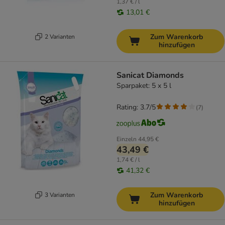
1,37 € / l
13,01 €
Zum Warenkorb
2 Varianten
hinzufügen
Sanicat Diamonds
Sparpaket: 5 x 5 l
Rating: 3.7/5
(
7
)
Einzeln
44,95 €
43,49 €
1,74 € / l
41,32 €
Zum Warenkorb
3 Varianten
hinzufügen