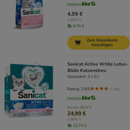
4,99 €
1,00 € / l
4,74 €
Zum Warenkorb
hinzufügen
Sanicat Active White Lotus-
Blüte Katzenstreu
Sparpaket: 3 x 6 l
Rating: 3.9/5
(
31
)
Einzeln
26,97 €
24,99 €
1,39 € / l
23,74 €