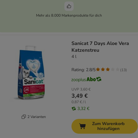
Mehr als 8.000 Markenprodukte für dich
Sanicat 7 Days Aloe Vera
Katzenstreu
4 l
Rating: 2.8/5
(
13
)
UVP
3,60 €
3,49 €
0,87 € / l
3,32 €
2 Varianten
Zum Warenkorb
hinzufügen