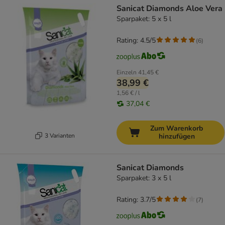
Sanicat Diamonds Aloe Vera
Sparpaket: 5 x 5 l
Rating: 4.5/5
(
6
)
Einzeln
41,45 €
38,99 €
1,56 € / l
37,04 €
Zum Warenkorb
3 Varianten
hinzufügen
Sanicat Diamonds
Sparpaket: 3 x 5 l
Rating: 3.7/5
(
7
)