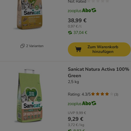
Not Rated
38,99 €
0,97 € / l
37,04 €
2 Varianten
Zum Warenkorb
hinzufügen
Sanicat Natura Activa 100%
Green
2,5 kg
Rating: 4.3/5
(
3
)
UVP
9,99 €
9,29 €
3,72 € / kg