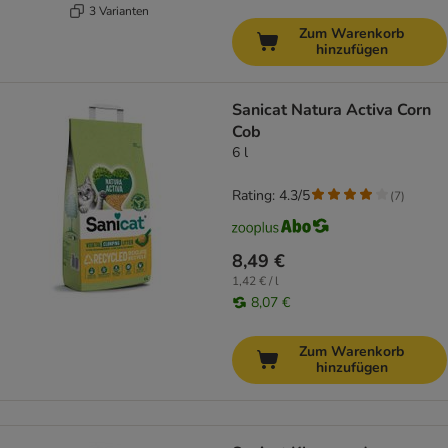
3 Varianten
Zum Warenkorb
hinzufügen
Sanicat Natura Activa Corn
Cob
6 l
Rating: 4.3/5
(
7
)
8,49 €
1,42 € / l
8,07 €
Zum Warenkorb
hinzufügen