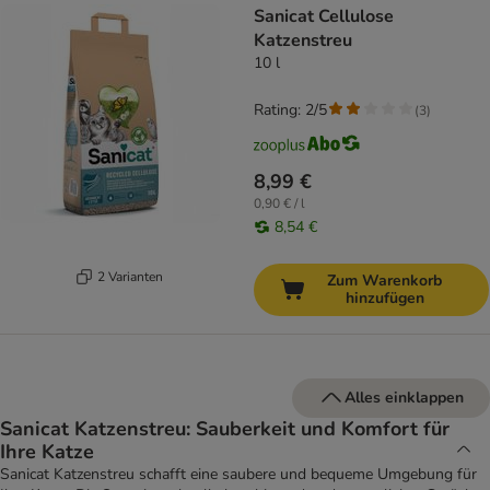
Sanicat Cellulose
Katzenstreu
10 l
Rating: 2/5
(
3
)
8,99 €
0,90 € / l
8,54 €
2 Varianten
Zum Warenkorb
hinzufügen
Alles einklappen
Sanicat Katzenstreu: Sauberkeit und Komfort für
Ihre Katze
Sanicat Katzenstreu schafft eine saubere und bequeme Umgebung für