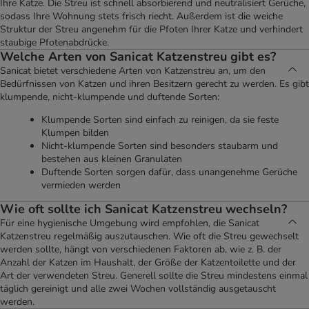
Ihre Katze. Die Streu ist schnell absorbierend und neutralisiert Gerüche,
sodass Ihre Wohnung stets frisch riecht. Außerdem ist die weiche
Struktur der Streu angenehm für die Pfoten Ihrer Katze und verhindert
staubige Pfotenabdrücke.
Welche Arten von Sanicat Katzenstreu gibt es?
Sanicat bietet verschiedene Arten von Katzenstreu an, um den
Bedürfnissen von Katzen und ihren Besitzern gerecht zu werden. Es gibt
klumpende, nicht-klumpende und duftende Sorten:
Klumpende Sorten sind einfach zu reinigen, da sie feste
Klumpen bilden
Nicht-klumpende Sorten sind besonders staubarm und
bestehen aus kleinen Granulaten
Duftende Sorten sorgen dafür, dass unangenehme Gerüche
vermieden werden
Wie oft sollte ich Sanicat Katzenstreu wechseln?
Für eine hygienische Umgebung wird empfohlen, die Sanicat
Katzenstreu regelmäßig auszutauschen. Wie oft die Streu gewechselt
werden sollte, hängt von verschiedenen Faktoren ab, wie z. B. der
Anzahl der Katzen im Haushalt, der Größe der Katzentoilette und der
Art der verwendeten Streu. Generell sollte die Streu mindestens einmal
täglich gereinigt und alle zwei Wochen vollständig ausgetauscht
werden.