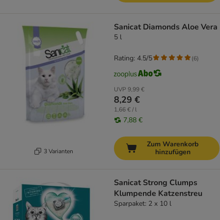
Sanicat Diamonds Aloe Vera
5 l
Rating: 4.5/5
(
6
)
UVP
9,99 €
8,29 €
1,66 € / l
7,88 €
Zum Warenkorb
3 Varianten
hinzufügen
Sanicat Strong Clumps
Klumpende Katzenstreu
Sparpaket: 2 x 10 l