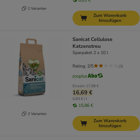
8,83 €
2 Varianten
Zum Warenkorb
hinzufügen
Sanicat Cellulose
Katzenstreu
Sparpaket 2 x 10 l
Rating: 2/5
(
3
)
Einzeln
17,98 €
16,69 €
0,83 € / l
15,86 €
2 Varianten
Zum Warenkorb
hinzufügen