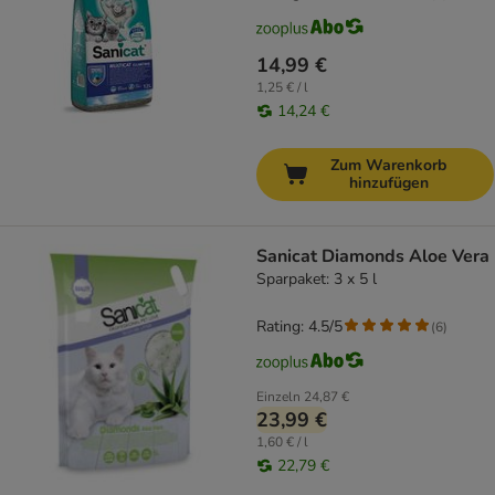
14,99 €
1,25 € / l
14,24 €
Zum Warenkorb
hinzufügen
Sanicat Diamonds Aloe Vera
Sparpaket: 3 x 5 l
Rating: 4.5/5
(
6
)
Einzeln
24,87 €
23,99 €
1,60 € / l
22,79 €