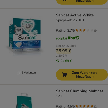
hinzufügen
Sanicat Active White
Sparpaket: 2 x 10 l
Rating: 2.7/5
(
9
)
Einzeln
27,38 €
25,99 €
1,30 € / l
24,69 €
Zum Warenkorb
2 Varianten
hinzufügen
Sanicat Clumping Multicat
12 L
Rating: 4.5/5
(
2
)