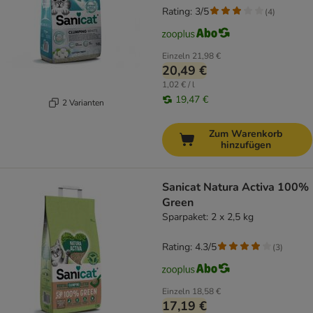
Rating: 3/5
(
4
)
Einzeln
21,98 €
20,49 €
1,02 € / l
19,47 €
2 Varianten
Zum Warenkorb
hinzufügen
Sanicat Natura Activa 100%
Green
Sparpaket: 2 x 2,5 kg
Rating: 4.3/5
(
3
)
Einzeln
18,58 €
17,19 €