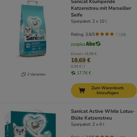
Sanicat Klumpende
Katzenstreu mit Marseiller
Seife
Sparpaket: 2 x 10 l
Rating: 3.6/5
(
18
)
Einzeln
19,98 €
18,69 €
0,93 € / l
17,76 €
2 Varianten
Zum Warenkorb
hinzufügen
Sanicat Active White Lotus-
Blüte Katzenstreu
Sparpaket: 2 x 6 l