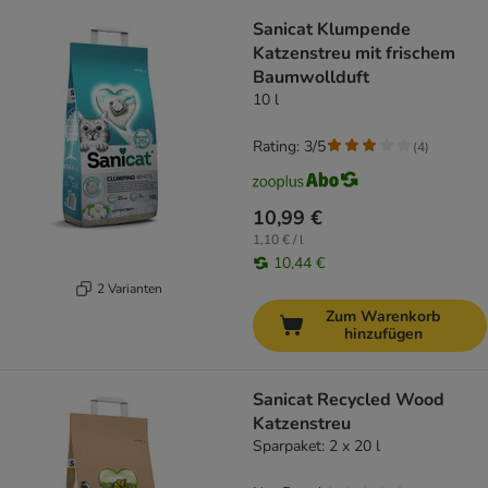
Sanicat Klumpende
Katzenstreu mit frischem
Baumwollduft
10 l
Rating: 3/5
(
4
)
10,99 €
1,10 € / l
10,44 €
2 Varianten
Zum Warenkorb
hinzufügen
Sanicat Recycled Wood
Katzenstreu
Sparpaket: 2 x 20 l