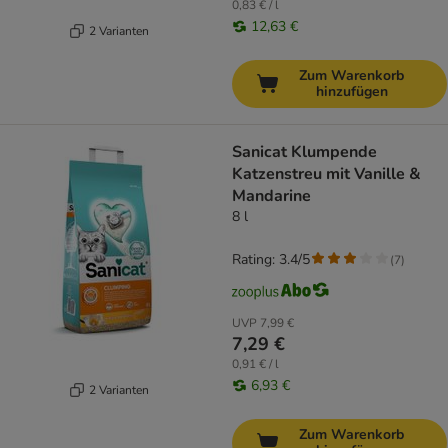
0,83 € / l
12,63 €
2 Varianten
Zum Warenkorb
hinzufügen
Sanicat Klumpende
Katzenstreu mit Vanille &
Mandarine
8 l
Rating: 3.4/5
(
7
)
UVP
7,99 €
7,29 €
0,91 € / l
6,93 €
2 Varianten
Zum Warenkorb