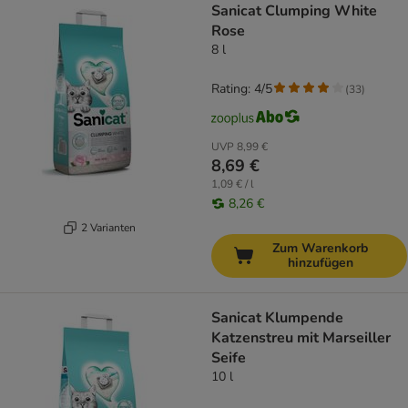
Sanicat Clumping White
Rose
8 l
Rating: 4/5
(
33
)
UVP
8,99 €
8,69 €
1,09 € / l
8,26 €
2 Varianten
Zum Warenkorb
hinzufügen
Sanicat Klumpende
Katzenstreu mit Marseiller
Seife
10 l