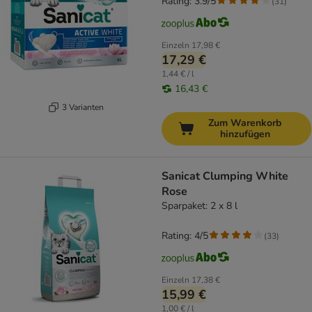
Rating: 3.9/5
(
31
)
Einzeln
17,98 €
17,29 €
1,44 € / l
16,43 €
3 Varianten
Zum Warenkorb
hinzufügen
Sanicat Clumping White
Rose
Sparpaket: 2 x 8 l
Rating: 4/5
(
33
)
Einzeln
17,38 €
15,99 €
1,00 € / l