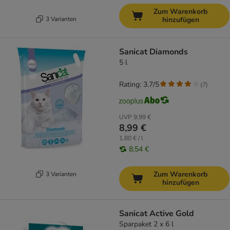
Zum Warenkorb
3 Varianten
hinzufügen
Sanicat Diamonds
5 l
Rating: 3.7/5
(
7
)
UVP
9,99 €
8,99 €
1,80 € / l
8,54 €
Zum Warenkorb
3 Varianten
hinzufügen
Sanicat Active Gold
Sparpaket 2 x 6 l