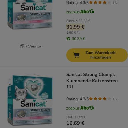
Rating: 4.3/5
(
16
)
Einzeln
33,38 €
31,99 €
1,60 € / l
30,39 €
2 Varianten
Zum Warenkorb
hinzufügen
Sanicat Strong Clumps
Klumpende Katzenstreu
10 l
Rating: 4.3/5
(
16
)
UVP
17,99 €
16,69 €