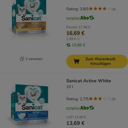
Rating: 3.8/5
(
4
)
Einzeln
17,98 €
16,69 €
1,39 € / l
15,86 €
Zum Warenkorb
2 Varianten
hinzufügen
Sanicat Active White
10 l
Rating: 2.7/5
(
9
)
UVP
13,99 €
13,69 €