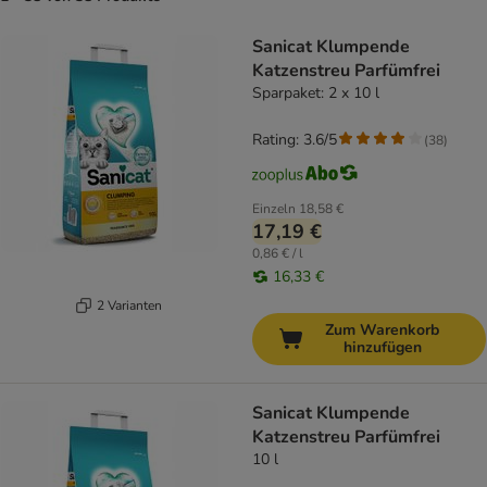
product items have been changed
Sanicat Klumpende
Katzenstreu Parfümfrei
Sparpaket: 2 x 10 l
Rating: 3.6/5
(
38
)
Einzeln
18,58 €
17,19 €
0,86 € / l
16,33 €
2 Varianten
Zum Warenkorb
hinzufügen
Sanicat Klumpende
Katzenstreu Parfümfrei
10 l