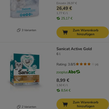
Einzeln
26,97 €
26,49 €
1,77 € / l
25,17 €
Zum Warenkorb
3 Varianten
hinzufügen
Sanicat Active Gold
6 l
Rating: 3.8/5
(
4
)
8,99 €
1,50 € / l
8,54 €
Zum Warenkorb
hinzufügen
2 Varianten