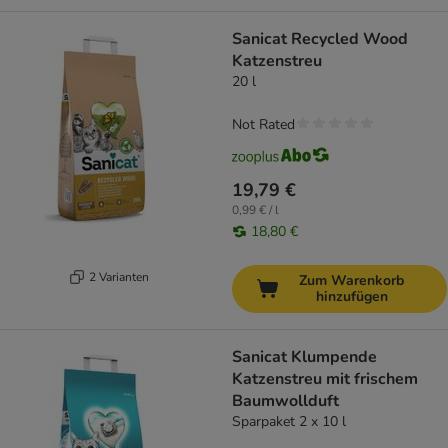
Sanicat Recycled Wood
Katzenstreu
20 l
Not Rated
19,79 €
0,99 € / l
18,80 €
2 Varianten
Zum Warenkorb
hinzufügen
Sanicat Klumpende
Katzenstreu mit frischem
Baumwollduft
Sparpaket 2 x 10 l