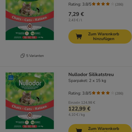
Rating: 3.8/5
(
286
)
7,29 €
2,43 € / l
Zum Warenkorb
hinzufügen
5 Varianten
Nullodor Silikatstreu
Sparpaket: 2 x 15 kg
Rating: 3.8/5
(
286
)
Einzeln
124,98 €
122,99 €
4,10 € / kg
Zum Warenkorb