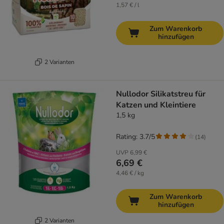
1,57 € / l
Zum Warenkorb
hinzufügen
2 Varianten
Nullodor Silikatstreu für
Katzen und Kleintiere
1,5 kg
Rating: 3.7/5
(
14
)
UVP
6,99 €
6,69 €
4,46 € / kg
Zum Warenkorb
hinzufügen
2 Varianten