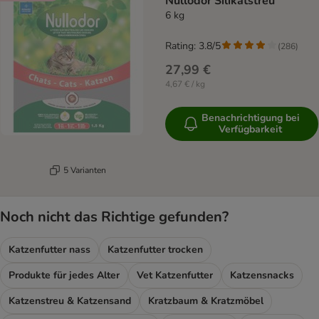
Nullodor Silikatstreu
6 kg
Rating: 3.8/5
(
286
)
27,99 €
4,67 € / kg
Benachrichtigung bei
Verfügbarkeit
5 Varianten
Noch nicht das Richtige gefunden?
Katzenfutter nass
Katzenfutter trocken
Produkte für jedes Alter
Vet Katzenfutter
Katzensnacks
Katzenstreu & Katzensand
Kratzbaum & Kratzmöbel