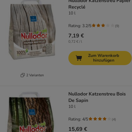
Nullodor Katzenstreu Papier
Recyclé
10 l
Rating: 3.2/5
(
9
)
7,19 €
0,72 € / l
Zum Warenkorb
hinzufügen
2 Varianten
Nullodor Katzenstreu Bois
De Sapin
10 l
Rating: 4/5
(
4
)
15,69 €