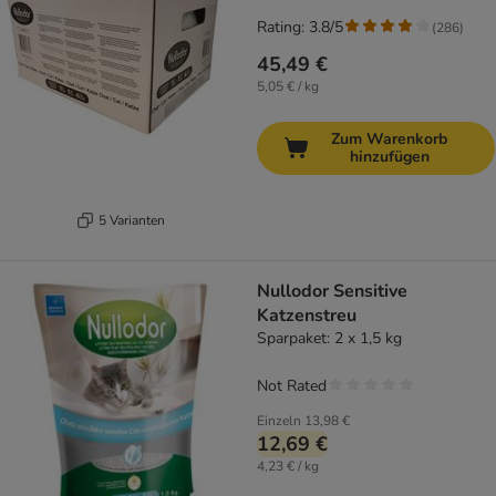
Rating: 3.8/5
(
286
)
45,49 €
5,05 € / kg
Zum Warenkorb
hinzufügen
5 Varianten
Nullodor Sensitive
Katzenstreu
Sparpaket: 2 x 1,5 kg
Not Rated
Einzeln
13,98 €
12,69 €
4,23 € / kg