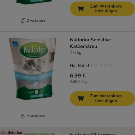
Zum Warenkorb
hinzufügen
2 Varianten
Nullodor Sensitive
Katzenstreu
1,5 kg
Not Rated
6,99 €
4,66 € / kg
Zum Warenkorb
hinzufügen
2 Varianten
icht lieferbar