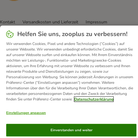
Kontakt
Versandkosten und Lieferzeit
Impressum
Allgemeine Geschäftsbedingungen
Digital Services Act
Helfen Sie uns, zooplus zu verbessern!
Vertrag widerrufen
Entsorgungs- und Umweltbestimmungen
Wir verwenden Cookies, Pixel und andere Technologien (“Cookies”) auf
Zahlungsarten
Über uns
Partnerprogramme
Karriere
unserer Webseite. Wir verwenden unbedingt erforderliche Cookies, damit Sie
auf unserer Webseite surfen und einkaufen können. Mit Ihrem Einverständnis
Corporate Website
Datenschutz
Erklärung zur Barrierefreiheit
möchten wir Leistungs-, Funktionelle- und Marketingzwecke-Cookies
aktivieren, um Ihre Erfahrung mit unserer Webseite zu verbessern und Ihnen
© zooplus SE
2026
relevante Produkte und Dienstleistungen zu zeigen, sowie zur
Personalisierung von Werbung. Sie können jederzeit Änderungen in unserem
Präferenz-Center (“Einstellungen anpassen”) vornehmen. Weitere
Informationen über den für die Verarbeitung Ihrer Daten Verantwortlichen, die
verarbeiteten personenbezogenen Daten und den Zweck der Verarbeitung
finden Sie unter Präferenz-Center sowie
Datenschutzerklärung
Einstellungen anpassen
Einverstanden und weiter