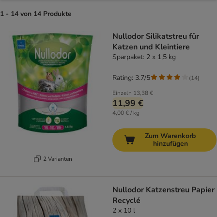
1 - 14 von 14 Produkte
product items have been changed
Nullodor Silikatstreu für
Katzen und Kleintiere
Sparpaket: 2 x 1,5 kg
Rating: 3.7/5
(
14
)
Einzeln
13,38 €
11,99 €
4,00 € / kg
Zum Warenkorb
hinzufügen
2 Varianten
Nullodor Katzenstreu Papier
Recyclé
2 x 10 l