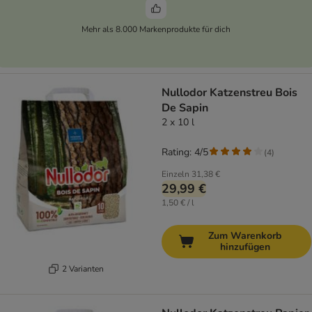
Mehr als 8.000 Markenprodukte für dich
Nullodor Katzenstreu Bois
De Sapin
2 x 10 l
Rating: 4/5
(
4
)
Einzeln
31,38 €
29,99 €
1,50 € / l
Zum Warenkorb
hinzufügen
2 Varianten