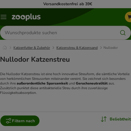
Versandkostenfrei ab 39€
Menü
Produkte
suchen
Katzenfutter & Zubehör
Katzenstreu & Katzensand
Nullodor
Nullodor Katzenstreu
Die Nullodor Katzenstreu ist eine hoch innovative Streuform, die sämtliche Vorteile 
von herkömmlichen Streusorten miteinander vereint. Sie zeichnet sich besonders 
durch ihre 
außerordentliche Sparsamkeit
 und 
Geruchsneutralität 
aus. 
Zusätzlich punktet diese antibakterielle Streu durch ihre zuverlässige 
Flüssigkeitsabsorption.
Beliebtheit
Filtern nach