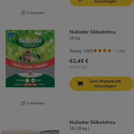
hinzufügen
5 Varianten
Nullodor Silikatstreu
15 kg
Rating: 3.8/5
(
286
)
62,49 €
4,17 € / kg
Zum Warenkorb
hinzufügen
5 Varianten
Nullodor Silikatstreu
18 l (9 kg )