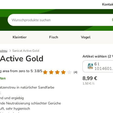
Kontak
Produkte
suchen
Kleintier
Fisch
Vogel
utter & Zubehör
Kategorie-Menü öffnen: Hundefutter & Zubehör
Kategorie-Menü öffnen: Kleintier
Kategorie-Menü öffnen
Ka
nstreu
Sanicat Active Gold
 Active Gold
Artikel wählen (2 
6 l
1014601
ng area from zero to 5: 3.8/5
(
4
)
8,99 €
rten
1,50 € / l
atzenstreu in natürlicher Sandfarbe
t
nd und ergiebig
de Neutralisierung schlechter Gerüche
ft, sehr hygienisch