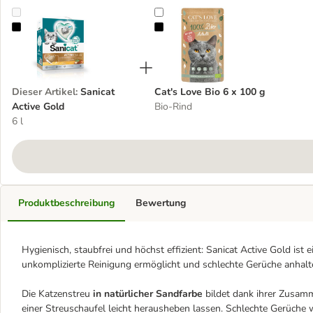
Sanicat Active Gold
Cat's Love Bio 6 x 100 g
Dieser Artikel
:
Sanicat
Cat's Love Bio 6 x 100 g
Active Gold
Bio-Rind
6 l
Produktbeschreibung
Bewertung
Hygienisch, staubfrei und höchst effizient: Sanicat Active Gold ist e
unkomplizierte Reinigung ermöglicht und schlechte Gerüche anhalte
Die Katzenstreu
in natürlicher Sandfarbe
bildet dank ihrer Zusam
einer Streuschaufel leicht herausheben lassen. Schlechte Gerüche we