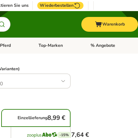
tieren Sie uns
Wiederbestellen
Warenkorb
Pferd
Top-Marken
% Angebote
: Fisch
tegorie-Menü öffnen: Vogel
Kategorie-Menü öffnen: Pferd
Kategorie-Menü öffnen: T
Varianten)
.0
8,99 €
Einzellieferung
7,64 €
-15%