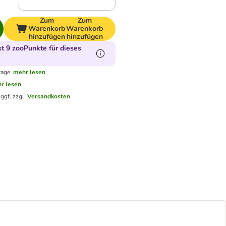
Zum
Zum
Warenkorb
Warenkorb
hinzufügen
hinzufügen
 9 zooPunkte für dieses
tage.
mehr lesen
r lesen
.
ggf. zzgl.
Versandkosten