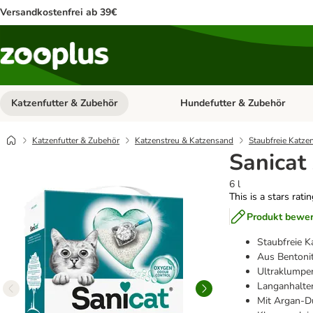
Versandkostenfrei ab 39€
Katzenfutter & Zubehör
Hundefutter & Zubehör
Kategorie-Menü öffnen: Katzenf
Katzenfutter & Zubehör
Katzenstreu & Katzensand
Staubfreie Katze
Sanicat
6 l
This is a stars rati
Produkt bewe
Staubfreie K
Aus Bentoni
Ultraklumpe
Langanhalten
Mit Argan-Du