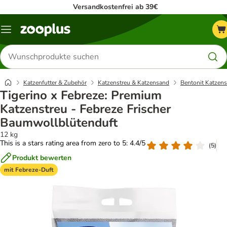
Versandkostenfrei ab 39€
Menü
Produkte
suchen
Katzenfutter & Zubehör
Katzenstreu & Katzensand
Bentonit Katzens
Tigerino x Febreze: Premium
Katzenstreu - Febreze Frischer
Baumwollblütenduft
12 kg
This is a stars rating area from zero to 5: 4.4/5
(
5
)
Produkt bewerten
mit Febreze-Duft