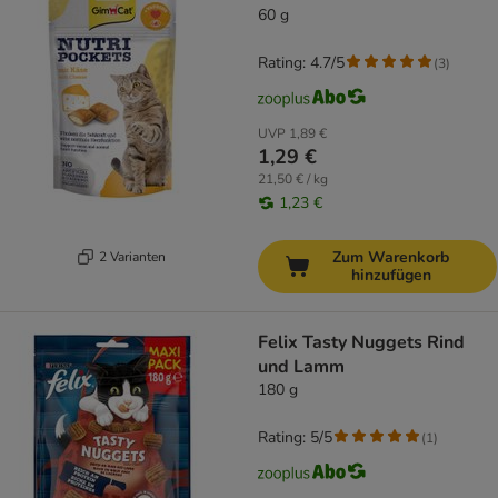
60 g
Rating: 4.7/5
(
3
)
UVP
1,89 €
1,29 €
21,50 € / kg
1,23 €
Zum Warenkorb
2 Varianten
hinzufügen
Felix Tasty Nuggets Rind
und Lamm
180 g
Rating: 5/5
(
1
)