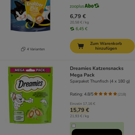
6,79 €
20,58 € / kg
6,45 €
Zum Warenkorb
hinzufügen
4 Varianten
Dreamies Katzensnacks
Mega Pack
Sparpaket Thunfisch (4 x 180 g)
Rating: 4.8/5
(
218
)
Einzeln
17,16 €
15,79 €
21,93 € / kg