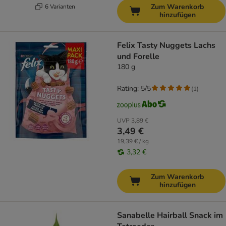
Zum Warenkorb
6 Varianten
hinzufügen
Felix Tasty Nuggets Lachs
und Forelle
180 g
Rating: 5/5
(
1
)
UVP
3,89 €
3,49 €
19,39 € / kg
3,32 €
Zum Warenkorb
hinzufügen
Sanabelle Hairball Snack im