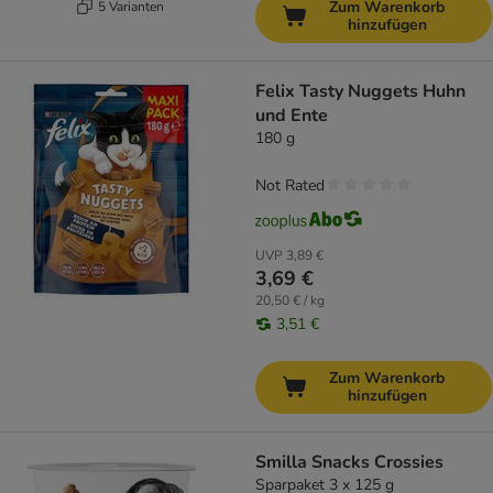
Zum Warenkorb
5 Varianten
hinzufügen
Felix Tasty Nuggets Huhn
und Ente
180 g
Not Rated
UVP
3,89 €
3,69 €
20,50 € / kg
3,51 €
Zum Warenkorb
hinzufügen
Smilla Snacks Crossies
Sparpaket 3 x 125 g