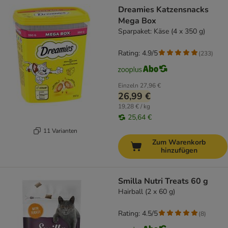
Dreamies Katzensnacks
Mega Box
Sparpaket: Käse (4 x 350 g)
Rating: 4.9/5
(
233
)
Einzeln
27,96 €
26,99 €
19,28 € / kg
25,64 €
11 Varianten
Zum Warenkorb
hinzufügen
Smilla Nutri Treats 60 g
Hairball (2 x 60 g)
Rating: 4.5/5
(
8
)