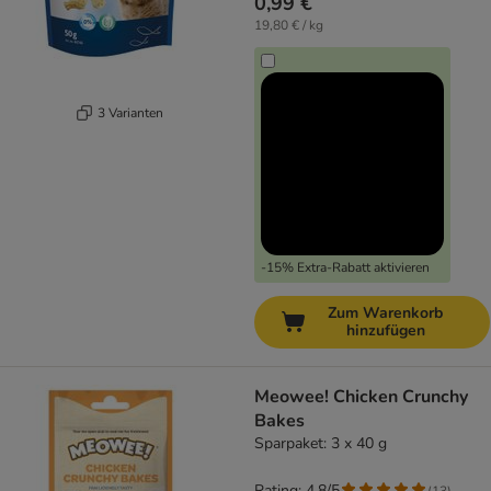
0,99 €
19,80 € / kg
3 Varianten
-15% Extra-Rabatt aktivieren
Zum Warenkorb
hinzufügen
Meowee! Chicken Crunchy
Bakes
Sparpaket: 3 x 40 g
Rating: 4.8/5
(
13
)