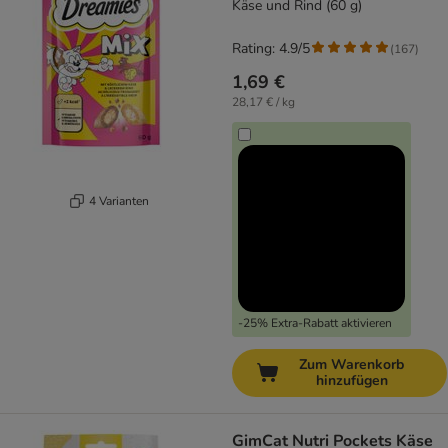
Käse und Rind (60 g)
Rating: 4.9/5
(
167
)
1,69 €
28,17 € / kg
4 Varianten
-25% Extra-Rabatt aktivieren
Zum Warenkorb
hinzufügen
GimCat Nutri Pockets Käse