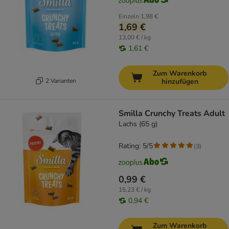
Einzeln
1,98 €
1,69 €
13,00 € / kg
1,61 €
Zum Warenkorb
2 Varianten
hinzufügen
Smilla Crunchy Treats Adult
Lachs (65 g)
Rating: 5/5
(
3
)
0,99 €
15,23 € / kg
0,94 €
Zum Warenkorb