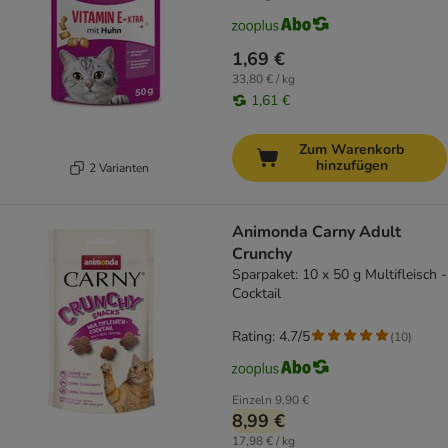
1,69 €
33,80 € / kg
1,61 €
Zum Warenkorb
hinzufügen
2 Varianten
Animonda Carny Adult
Crunchy
Sparpaket: 10 x 50 g Multifleisch -
Cocktail
Rating: 4.7/5
(
10
)
Einzeln
9,90 €
8,99 €
17,98 € / kg