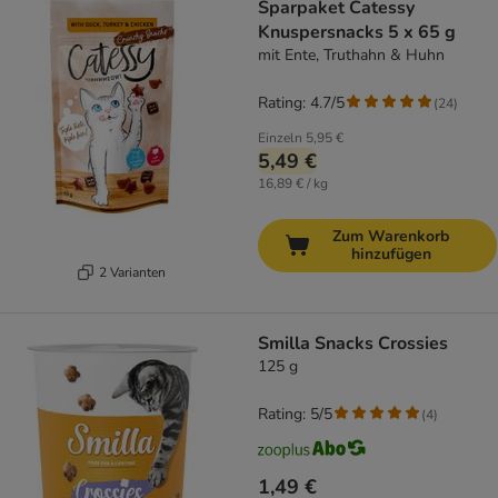
Sparpaket Catessy
Knuspersnacks 5 x 65 g
mit Ente, Truthahn & Huhn
Rating: 4.7/5
(
24
)
Einzeln
5,95 €
5,49 €
16,89 € / kg
Zum Warenkorb
hinzufügen
2 Varianten
Smilla Snacks Crossies
125 g
Rating: 5/5
(
4
)
1,49 €