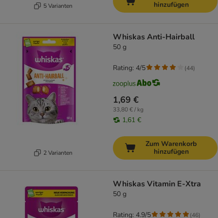
hinzufügen
5 Varianten
Whiskas Anti-Hairball
50 g
Rating: 4/5
(
44
)
1,69 €
33,80 € / kg
1,61 €
Zum Warenkorb
hinzufügen
2 Varianten
Whiskas Vitamin E-Xtra
50 g
Rating: 4.9/5
(
46
)