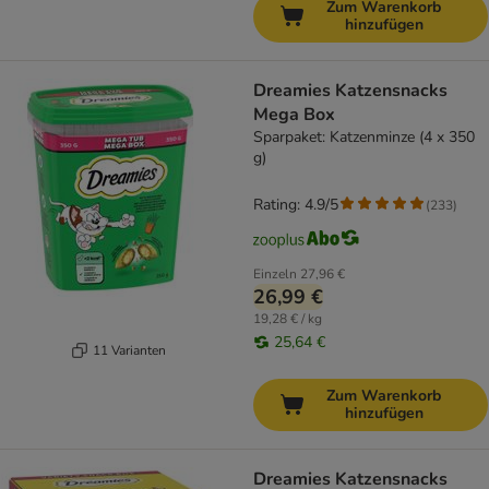
Zum Warenkorb
hinzufügen
Dreamies Katzensnacks
Mega Box
Sparpaket: Katzenminze (4 x 350
g)
Rating: 4.9/5
(
233
)
Einzeln
27,96 €
26,99 €
19,28 € / kg
25,64 €
11 Varianten
Zum Warenkorb
hinzufügen
Dreamies Katzensnacks