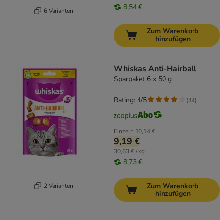
8,54 €
6 Varianten
Zum Warenkorb
hinzufügen
Whiskas Anti-Hairball
Sparpaket 6 x 50 g
Rating: 4/5
(
44
)
Einzeln
10,14 €
9,19 €
30,63 € / kg
8,73 €
Zum Warenkorb
2 Varianten
hinzufügen