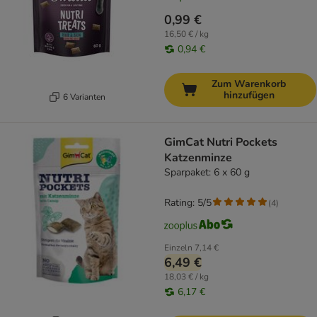
0,99 €
16,50 € / kg
0,94 €
Zum Warenkorb
hinzufügen
6 Varianten
GimCat Nutri Pockets
Katzenminze
Sparpaket: 6 x 60 g
Rating: 5/5
(
4
)
Einzeln
7,14 €
6,49 €
18,03 € / kg
6,17 €