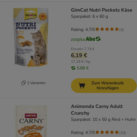
GimCat Nutri Pockets Käse
Sparpaket: 6 x 60 g
Rating: 4.7/5
(
3
)
Einzeln
7,74 €
6,19 €
17,19 € / kg
5,88 €
Zum Warenkorb
2 Varianten
hinzufügen
Animonda Carny Adult
Crunchy
Sparpaket: 10 x 50 g Rind + Huhn
Rating: 4.7/5
(
10
)