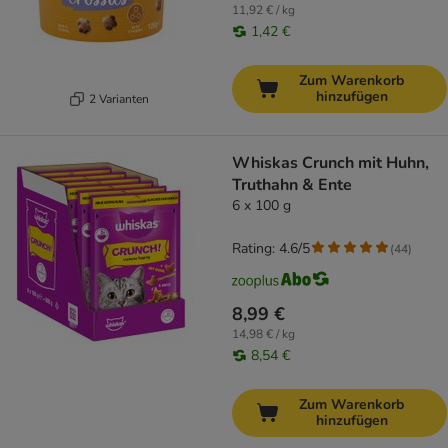
11,92 € / kg
1,42 €
Zum Warenkorb
hinzufügen
2 Varianten
Whiskas Crunch mit Huhn,
Truthahn & Ente
6 x 100 g
Rating: 4.6/5
(
44
)
8,99 €
14,98 € / kg
8,54 €
Zum Warenkorb
hinzufügen