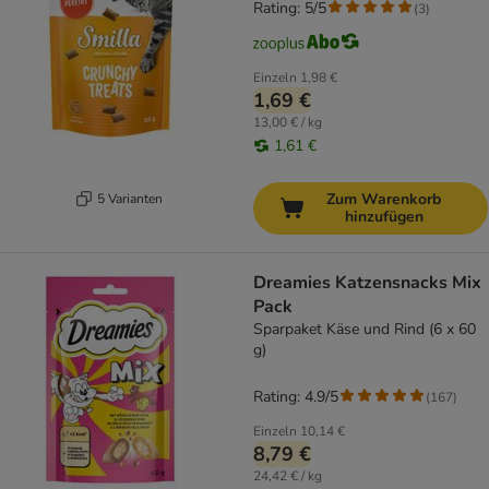
Rating: 5/5
(
3
)
Einzeln
1,98 €
1,69 €
13,00 € / kg
1,61 €
Zum Warenkorb
5 Varianten
hinzufügen
Dreamies Katzensnacks Mix
Pack
Sparpaket Käse und Rind (6 x 60
g)
Rating: 4.9/5
(
167
)
Einzeln
10,14 €
8,79 €
24,42 € / kg