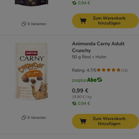
0,94 €
Zum Warenkorb
hinzufügen
6 Varianten
Animonda Carny Adult
Crunchy
50 g Rind + Huhn
Rating: 4.7/5
(
10
)
0,99 €
19,80 € / kg
0,94 €
6 Varianten
Zum Warenkorb
hinzufügen