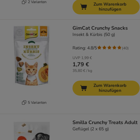
2 Varianten
Zum Warenkorb
hinzufügen
GimCat Crunchy Snacks
Insekt & Kürbis (50 g)
Rating: 4.8/5
(
40
)
UVP
1,99 €
1,79 €
35,80 € / kg
Zum Warenkorb
hinzufügen
5 Varianten
Smilla Crunchy Treats Adult
Geflügel (2 x 65 g)