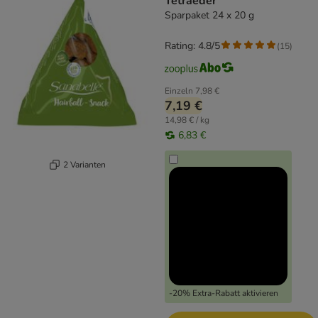
Tetraeder
Sparpaket 24 x 20 g
Rating: 4.8/5
(
15
)
Einzeln
7,98 €
7,19 €
14,98 € / kg
6,83 €
2 Varianten
-20% Extra-Rabatt aktivieren