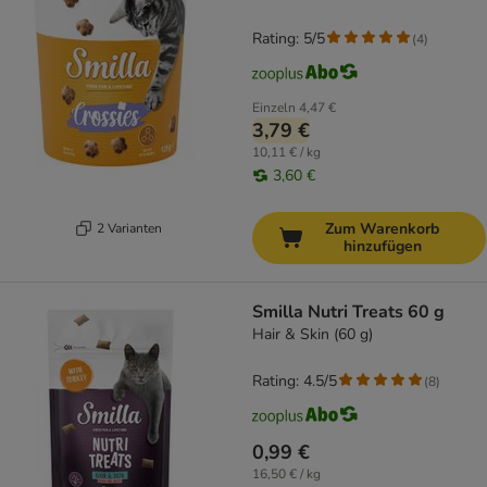
Rating: 5/5
(
4
)
Einzeln
4,47 €
3,79 €
10,11 € / kg
3,60 €
Zum Warenkorb
2 Varianten
hinzufügen
Smilla Nutri Treats 60 g
Hair & Skin (60 g)
Rating: 4.5/5
(
8
)
0,99 €
16,50 € / kg