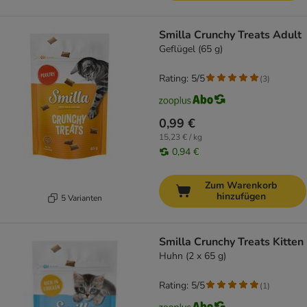
Smilla Crunchy Treats Adult
Geflügel (65 g)
Rating: 5/5
(
3
)
0,99 €
15,23 € / kg
0,94 €
Zum Warenkorb
hinzufügen
5 Varianten
Smilla Crunchy Treats Kitten
Huhn (2 x 65 g)
Rating: 5/5
(
1
)