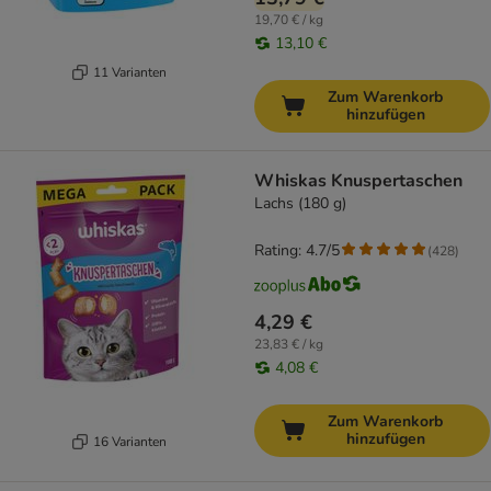
19,70 € / kg
13,10 €
11 Varianten
Zum Warenkorb
hinzufügen
Whiskas Knuspertaschen
Lachs (180 g)
Rating: 4.7/5
(
428
)
4,29 €
23,83 € / kg
4,08 €
Zum Warenkorb
hinzufügen
16 Varianten