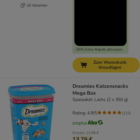
16 Varianten
-25% Extra-Rabatt aktivieren
Zum Warenkorb
hinzufügen
Dreamies Katzensnacks
Mega Box
Sparpaket: Lachs (2 x 350 g)
Rating: 4.9/5
(
233
)
Einzeln
13,98 €
13,79 €