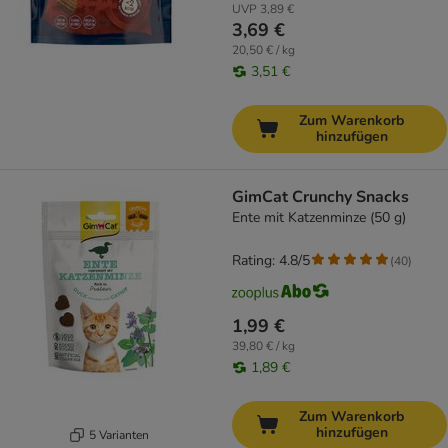
UVP
3,89 €
3,69 €
20,50 € / kg
3,51 €
Zum Warenkorb
hinzufügen
GimCat Crunchy Snacks
Ente mit Katzenminze (50 g)
Rating: 4.8/5
(
40
)
1,99 €
39,80 € / kg
1,89 €
Zum Warenkorb
hinzufügen
5 Varianten