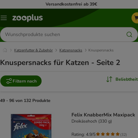
Versandkostenfrei ab 39€
Menü
Produkte
suchen
Katzenfutter & Zubehör
Katzensnacks
Knuspersnacks
Knuspersnacks für Katzen - Seite 2
Beliebtheit
Filtern nach
49 - 96 von 132 Produkte
product items have been changed
Felix KnabberMix Maxipack
Dreikäsehoch (330 g)
Rating: 4.9/5
(
32
)