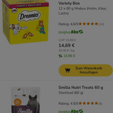
Variety Box
12 x 60 g Mixbox (Huhn, Käse,
Lachs)
Rating: 4.6/5
(
14
)
UVP
15,99 €
14,69 €
20,40 € / kg
13,96 €
Zum Warenkorb
hinzufügen
Smilla Nutri Treats 60 g
Sterilised (60 g)
Rating: 4.5/5
(
8
)