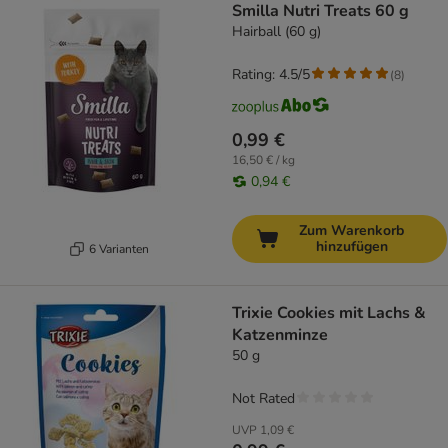
Smilla Nutri Treats 60 g
Hairball (60 g)
Rating: 4.5/5
(
8
)
0,99 €
16,50 € / kg
0,94 €
Zum Warenkorb
hinzufügen
6 Varianten
Trixie Cookies mit Lachs &
Katzenminze
50 g
Not Rated
UVP
1,09 €