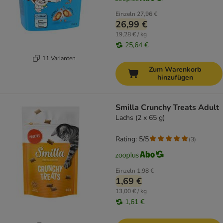
Einzeln
27,96 €
26,99 €
19,28 € / kg
25,64 €
11 Varianten
Zum Warenkorb
hinzufügen
Smilla Crunchy Treats Adult
Lachs (2 x 65 g)
Rating: 5/5
(
3
)
Einzeln
1,98 €
1,69 €
13,00 € / kg
1,61 €