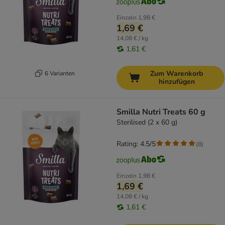
Einzeln
1,98 €
1,69 €
14,08 € / kg
1,61 €
Zum Warenkorb
6 Varianten
hinzufügen
Smilla Nutri Treats 60 g
Sterilised (2 x 60 g)
Rating: 4.5/5
(
8
)
Einzeln
1,98 €
1,69 €
14,08 € / kg
1,61 €