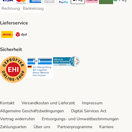
Visa Payment Method
Mastercard Payment Method
American Express Payment Method
Diners Club Payment Method
PayPal Payment Method
Apple Pay Payment Method
Klarna Payment Method
Riverty Payment 
Google P
Rechnung
Bankeinzug
Rechnung Payment Method
Bankeinzug Payment Method
Lieferservice
DHL Shipping Method
DPD Shipping Method
Sicherheit
Security
Security
Security
Kontakt
Versandkosten und Lieferzeit
Impressum
Allgemeine Geschäftsbedingungen
Digital Services Act
Vertrag widerrufen
Entsorgungs- und Umweltbestimmungen
Zahlungsarten
Über uns
Partnerprogramme
Karriere