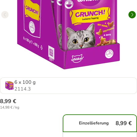
6 x 100 g
2114.3
8,99 €
14,98 € / kg
8,99 €
Einzellieferung