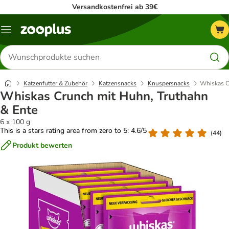
Versandkostenfrei ab 39€
Menü
Produkte
suchen
Katzenfutter & Zubehör
Katzensnacks
Knuspersnacks
Whiskas C
Whiskas Crunch mit Huhn, Truthahn
& Ente
6 x 100 g
This is a stars rating area from zero to 5: 4.6/5
(
44
)
Produkt bewerten