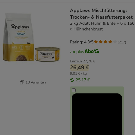
Applaws Mischfütterung:
Trocken- & Nassfutterpaket
2 kg Adult Huhn & Ente + 6 x 156
g Hühnchenbrust
Rating: 4.3/5
(
217
)
Einzeln
27,78 €
26,49 €
9,01 € / kg
25,17 €
10 Varianten