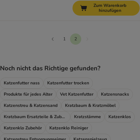
Zum Warenkorb
hinzufügen
1
2
Weiter
Vorherige
Noch nicht das Richtige gefunden?
Katzenfutter nass
Katzenfutter trocken
Produkte für jedes Alter
Vet Katzenfutter
Katzensnacks
Katzenstreu & Katzensand
Kratzbaum & Kratzmöbel
Kratzbaum Ersatzteile & Zubehör
Kratzstämme
Katzenklos
Katzenklo Zubehör
Katzenklo Reiniger
Katzenstreu Entsorgungseimer
Katzenspielzeug