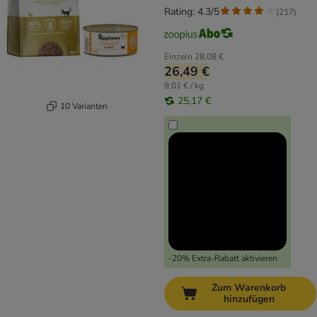
Rating: 4.3/5
(
217
)
Einzeln
28,08 €
26,49 €
9,01 € / kg
25,17 €
10 Varianten
-20% Extra-Rabatt aktivieren
Zum Warenkorb
hinzufügen