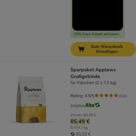
-20% Extra-Rabatt aktivieren
Zum Warenkorb
hinzufügen
Sparpaket Applaws
Großgebinde
für Kätzchen (2 x 7,5 kg)
Rating: 4.5/5
(
530
)
Einzeln
86,98 €
85,49 €
5,70 € / kg
81,22 €