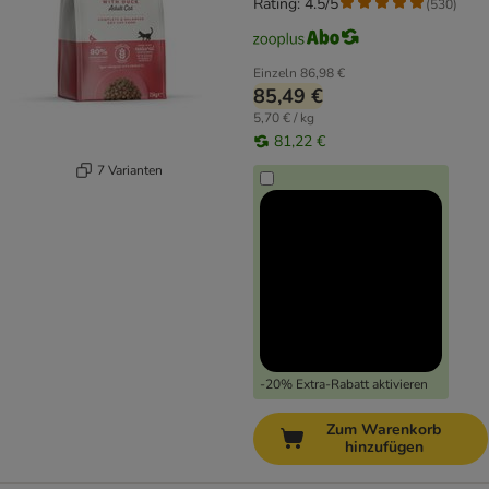
Rating: 4.5/5
(
530
)
Einzeln
86,98 €
85,49 €
5,70 € / kg
81,22 €
7 Varianten
-20% Extra-Rabatt aktivieren
Zum Warenkorb
hinzufügen