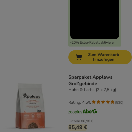
-20% Extra-Rabatt aktivieren
Zum Warenkorb
hinzufügen
Sparpaket Applaws
Großgebinde
Huhn & Lachs (2 x 7,5 kg)
Rating: 4.5/5
(
530
)
Einzeln
86,98 €
85,49 €