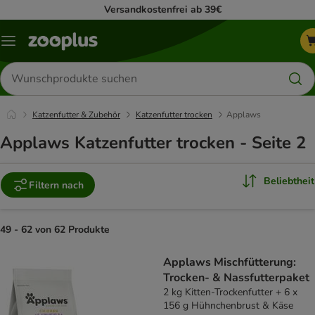
Versandkostenfrei ab 39€
Menü
Produkte
suchen
Katzenfutter & Zubehör
Katzenfutter trocken
Applaws
Applaws Katzenfutter trocken - Seite 2
Beliebtheit
Filtern nach
49 - 62 von 62 Produkte
product items have been changed
Applaws Mischfütterung:
Trocken- & Nassfutterpaket
2 kg Kitten-Trockenfutter + 6 x
156 g Hühnchenbrust & Käse