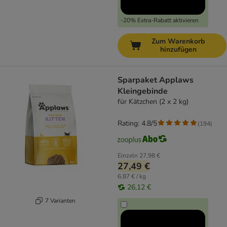
-20% Extra-Rabatt aktivieren
Zum Warenkorb
hinzufügen
Sparpaket Applaws
Kleingebinde
für Kätzchen (2 x 2 kg)
Rating: 4.8/5
(
194
)
Einzeln
27,98 €
27,49 €
6,87 € / kg
26,12 €
7 Varianten