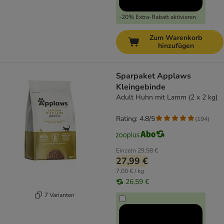
-20% Extra-Rabatt aktivieren
Zum Warenkorb
hinzufügen
Sparpaket Applaws
Kleingebinde
Adult Huhn mit Lamm (2 x 2 kg)
Rating: 4.8/5
(
194
)
Einzeln
29,58 €
27,99 €
7,00 € / kg
26,59 €
7 Varianten