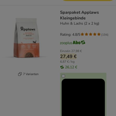
Sparpaket Applaws
Kleingebinde
Huhn & Lachs (2 x 2 kg)
Rating: 4.8/5
(
194
)
Einzeln
27,98 €
27,49 €
6,87 € / kg
26,12 €
7 Varianten