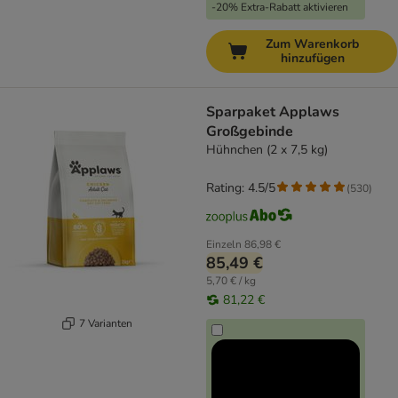
-20% Extra-Rabatt aktivieren
Zum Warenkorb
hinzufügen
Sparpaket Applaws
Großgebinde
Hühnchen (2 x 7,5 kg)
Rating: 4.5/5
(
530
)
Einzeln
86,98 €
85,49 €
5,70 € / kg
81,22 €
7 Varianten