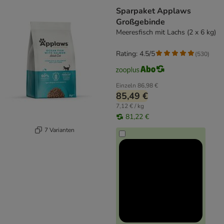
Sparpaket Applaws
Großgebinde
Meeresfisch mit Lachs (2 x 6 kg)
Rating: 4.5/5
(
530
)
Einzeln
86,98 €
85,49 €
7,12 € / kg
81,22 €
7 Varianten