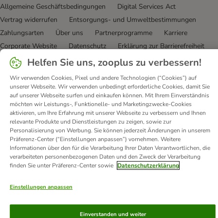
Allgemeine Geschäftsbedingungen
Digital Services Act
Vertrag widerrufen
Entsorgungs- und Umweltbestimmungen
Zahlungsarten
Über uns
Partnerprogramme
Karriere
Corporate Website
Datenschutz
Erklärung zur Barrierefreiheit
Helfen Sie uns, zooplus zu verbessern!
© zooplus SE
2026
Wir verwenden Cookies, Pixel und andere Technologien (“Cookies”) auf
unserer Webseite. Wir verwenden unbedingt erforderliche Cookies, damit Sie
auf unserer Webseite surfen und einkaufen können. Mit Ihrem Einverständnis
möchten wir Leistungs-, Funktionelle- und Marketingzwecke-Cookies
aktivieren, um Ihre Erfahrung mit unserer Webseite zu verbessern und Ihnen
relevante Produkte und Dienstleistungen zu zeigen, sowie zur
Personalisierung von Werbung. Sie können jederzeit Änderungen in unserem
Präferenz-Center (“Einstellungen anpassen”) vornehmen. Weitere
Informationen über den für die Verarbeitung Ihrer Daten Verantwortlichen, die
verarbeiteten personenbezogenen Daten und den Zweck der Verarbeitung
finden Sie unter Präferenz-Center sowie
Datenschutzerklärung
Einstellungen anpassen
Einverstanden und weiter