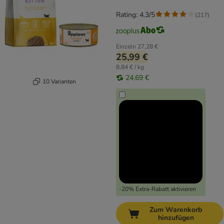
Rating: 4.3/5
(
217
)
Einzeln
27,28 €
25,99 €
8,84 € / kg
24,69 €
10 Varianten
-20% Extra-Rabatt aktivieren
Zum Warenkorb
hinzufügen