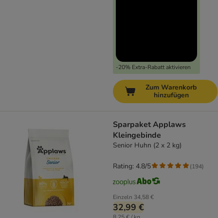
-20% Extra-Rabatt aktivieren
Zum Warenkorb
hinzufügen
Sparpaket Applaws
Kleingebinde
Senior Huhn (2 x 2 kg)
Rating: 4.8/5
(
194
)
Einzeln
34,58 €
32,99 €
8,25 € / kg