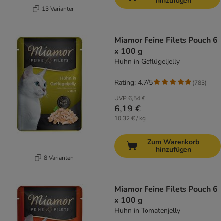
hinzufügen
13 Varianten
Miamor Feine Filets Pouch 6
x 100 g
Huhn in Geflügeljelly
Rating: 4.7/5
(
783
)
UVP
6,54 €
6,19 €
10,32 € / kg
Zum Warenkorb
hinzufügen
8 Varianten
Miamor Feine Filets Pouch 6
x 100 g
Huhn in Tomatenjelly