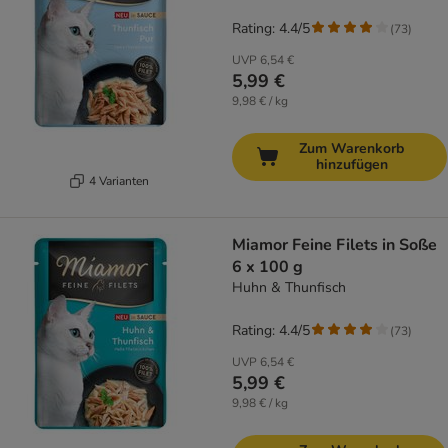
Rating: 4.4/5
(
73
)
UVP
6,54 €
5,99 €
9,98 € / kg
Zum Warenkorb
hinzufügen
4 Varianten
Miamor Feine Filets in Soße
6 x 100 g
Huhn & Thunfisch
Rating: 4.4/5
(
73
)
UVP
6,54 €
5,99 €
9,98 € / kg