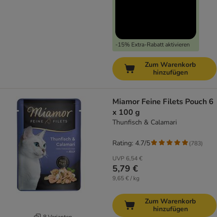
-15% Extra-Rabatt aktivieren
Zum Warenkorb
hinzufügen
Miamor Feine Filets Pouch 6
x 100 g
Thunfisch & Calamari
Rating: 4.7/5
(
783
)
UVP
6,54 €
5,79 €
9,65 € / kg
Zum Warenkorb
hinzufügen
8 Varianten