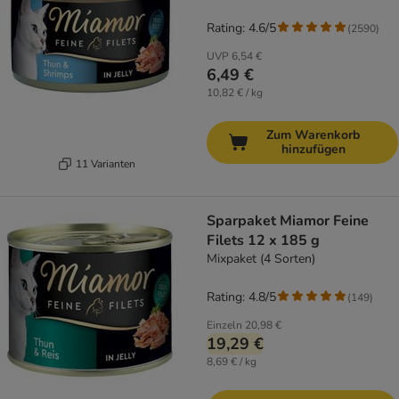
Rating: 4.6/5
(
2590
)
UVP
6,54 €
6,49 €
10,82 € / kg
Zum Warenkorb
hinzufügen
11 Varianten
Sparpaket Miamor Feine
Filets 12 x 185 g
Mixpaket (4 Sorten)
Rating: 4.8/5
(
149
)
Einzeln
20,98 €
19,29 €
8,69 € / kg