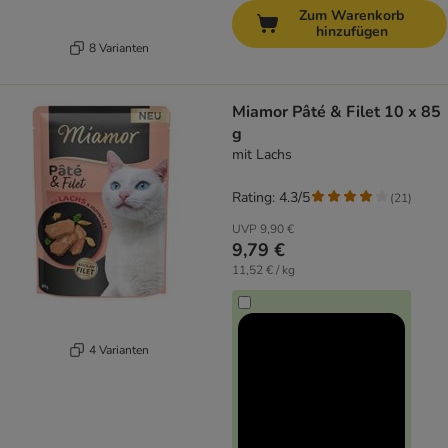
Zum Warenkorb
hinzufügen
8 Varianten
Miamor Pâté & Filet 10 x 85
g
mit Lachs
Rating: 4.3/5
(
21
)
UVP
9,90 €
9,79 €
11,52 € / kg
4 Varianten