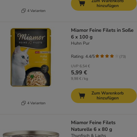
Zum Warenkorb
hinzufügen
4 Varianten
Miamor Feine Filets in Soße
6 x 100 g
Huhn Pur
Rating: 4.4/5
(
73
)
UVP
6,54 €
5,99 €
9,98 € / kg
Zum Warenkorb
hinzufügen
4 Varianten
Miamor Feine Filets
Naturelle 6 x 80 g
Thunfisch & Lachs