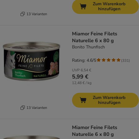
Zum Warenkorb
hinzufügen
13 Varianten
Miamor Feine Filets
Naturelle 6 x 80 g
Bonito Thunfisch
Rating: 4.6/5
(
331
)
UVP
6,54 €
5,99 €
12,48 € / kg
Zum Warenkorb
hinzufügen
13 Varianten
Miamor Feine Filets
Naturelle 6 x 80 g