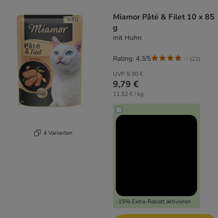
product items have been changed
Miamor Pâté & Filet 10 x 85
g
mit Huhn
Rating: 4.3/5
(
21
)
UVP
9,90 €
9,79 €
11,52 € / kg
4 Varianten
-15% Extra-Rabatt aktivieren