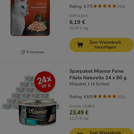
Rating: 4.7/5
(
783
)
UVP
6,54 €
6,19 €
10,32 € / kg
Zum Warenkorb
hinzufügen
8 Varianten
Sparpaket Miamor Feine
Filets Naturelle 24 x 80 g
Mixpaket 1 (4 Sorten)
Rating: 4.6/5
(
331
)
Einzeln
23,98 €
23,49 €
12,23 € / kg
Zum Warenkorb