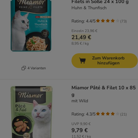
Filets in Soße 24 x 100 g
Huhn & Thunfisch
Rating: 4.4/5
(
73
)
Einzeln
23,96 €
21,49 €
8,95 € / kg
Zum Warenkorb
hinzufügen
4 Varianten
Miamor Pâté & Filet 10 x 85
g
mit Wild
Rating: 4.3/5
(
21
)
UVP
9,90 €
9,79 €
11,52 € / kg