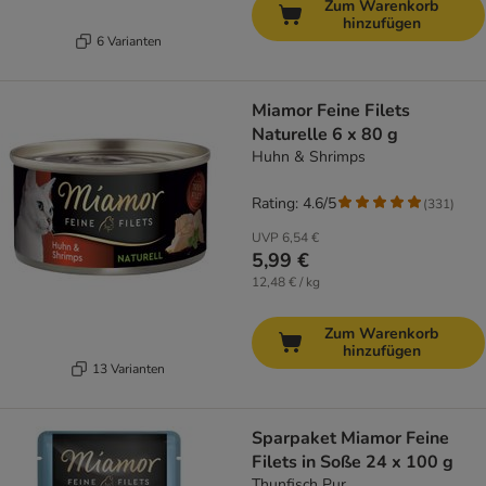
Zum Warenkorb
hinzufügen
6 Varianten
Miamor Feine Filets
Naturelle 6 x 80 g
Huhn & Shrimps
Rating: 4.6/5
(
331
)
UVP
6,54 €
5,99 €
12,48 € / kg
Zum Warenkorb
hinzufügen
13 Varianten
Sparpaket Miamor Feine
Filets in Soße 24 x 100 g
Thunfisch Pur