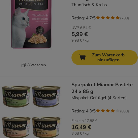
Thunfisch & Krebs
Rating: 4.7/5
(
783
)
UVP
6,54 €
5,99 €
9,98 € / kg
Zum Warenkorb
hinzufügen
8 Varianten
Sparpaket Miamor Pastete
24 x 85 g
Mixpaket Geflügel (4 Sorten)
Rating: 4.3/5
(
830
)
Einzeln
17,98 €
16,49 €
8,08 € / kg