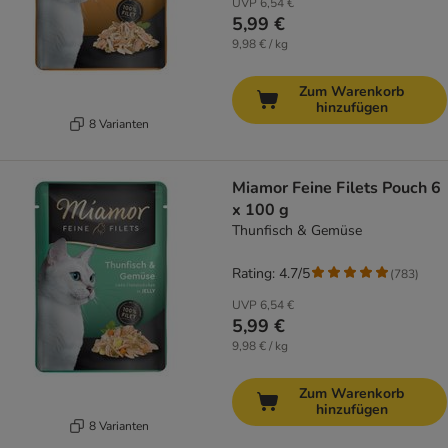
UVP
6,54 €
5,99 €
9,98 € / kg
Zum Warenkorb
hinzufügen
8 Varianten
Miamor Feine Filets Pouch 6
x 100 g
Thunfisch & Gemüse
Rating: 4.7/5
(
783
)
UVP
6,54 €
5,99 €
9,98 € / kg
Zum Warenkorb
hinzufügen
8 Varianten