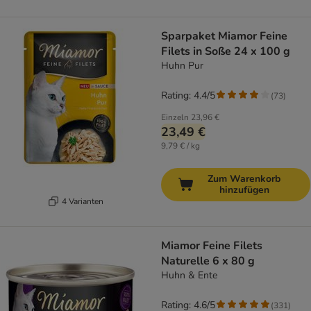
Sparpaket Miamor Feine
Filets in Soße 24 x 100 g
Huhn Pur
Rating: 4.4/5
(
73
)
Einzeln
23,96 €
23,49 €
9,79 € / kg
Zum Warenkorb
hinzufügen
4 Varianten
Miamor Feine Filets
Naturelle 6 x 80 g
Huhn & Ente
Rating: 4.6/5
(
331
)