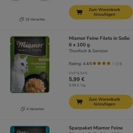
Zum Warenkorb
hinzufügen
16 Varianten
Miamor Feine Filets in Soße
6 x 100 g
Thunfisch & Gemüse
Rating: 4.4/5
(
73
)
UVP
6,54 €
5,99 €
9,98 € / kg
Zum Warenkorb
hinzufügen
4 Varianten
Sparpaket Miamor Feine