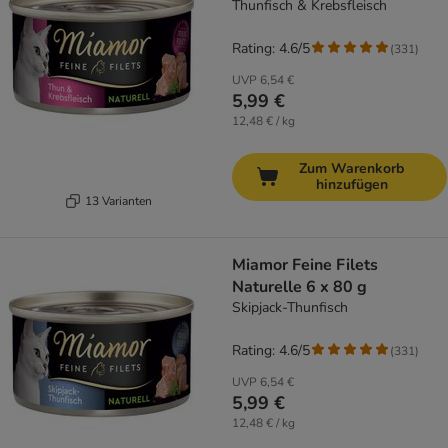
Thunfisch & Krebsfleisch
Rating: 4.6/5
(
331
)
UVP
6,54 €
5,99 €
12,48 € / kg
Zum Warenkorb
hinzufügen
13 Varianten
Miamor Feine Filets
Naturelle 6 x 80 g
Skipjack-Thunfisch
Rating: 4.6/5
(
331
)
UVP
6,54 €
5,99 €
12,48 € / kg