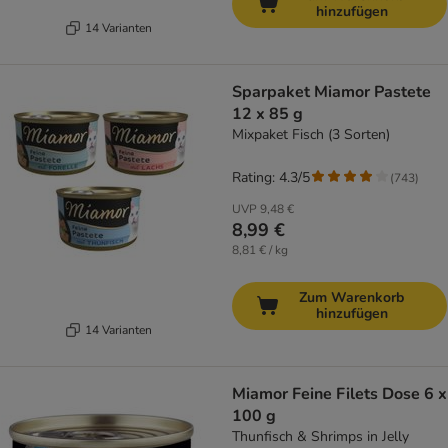
hinzufügen
14 Varianten
Sparpaket Miamor Pastete
12 x 85 g
Mixpaket Fisch (3 Sorten)
Rating: 4.3/5
(
743
)
UVP
9,48 €
8,99 €
8,81 € / kg
Zum Warenkorb
hinzufügen
14 Varianten
Miamor Feine Filets Dose 6 x
100 g
Thunfisch & Shrimps in Jelly