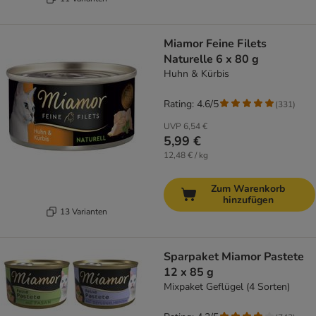
Miamor Feine Filets
Naturelle 6 x 80 g
Huhn & Kürbis
Rating: 4.6/5
(
331
)
UVP
6,54 €
5,99 €
12,48 € / kg
Zum Warenkorb
hinzufügen
13 Varianten
Sparpaket Miamor Pastete
12 x 85 g
Mixpaket Geflügel (4 Sorten)