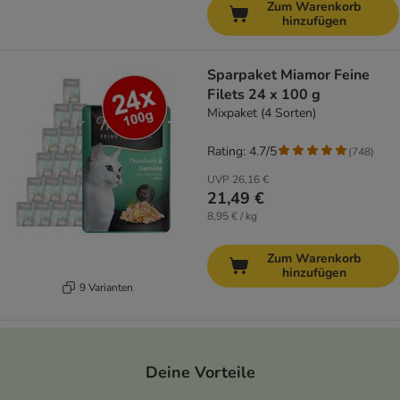
Zum Warenkorb
hinzufügen
Sparpaket Miamor Feine
Filets 24 x 100 g
Mixpaket (4 Sorten)
Rating: 4.7/5
(
748
)
UVP
26,16 €
21,49 €
8,95 € / kg
Zum Warenkorb
hinzufügen
9 Varianten
Deine Vorteile