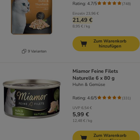
Rating: 4.7/5
(
748
)
Einzeln
23,96 €
21,49 €
8,95 € / kg
Zum Warenkorb
hinzufügen
9 Varianten
Miamor Feine Filets
Naturelle 6 x 80 g
Huhn & Gemüse
Rating: 4.6/5
(
331
)
UVP
6,54 €
5,99 €
12,48 € / kg
Zum Warenkorb