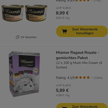
Rating: 4.3/5
(
743
)
UVP
9,48 €
8,99 €
8,81 € / kg
Zum Warenkorb
hinzufügen
14 Varianten
Miamor Ragout Royale -
gemischtes Paket
12 x 100 g Multi-Mix Cream (4
Sorten)
Rating: 4.1/5
(
1404
)
UVP
6,49 €
5,99 €
4,99 € / kg
Zum Warenkorb