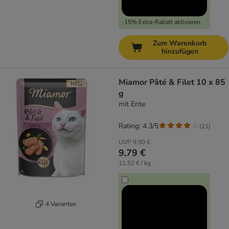
-15% Extra-Rabatt aktivieren
Zum Warenkorb
hinzufügen
Miamor Pâté & Filet 10 x 85
g
mit Ente
Rating: 4.3/5
(
21
)
UVP
9,90 €
9,79 €
11,52 € / kg
4 Varianten