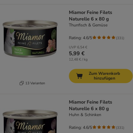
Miamor Feine Filets
Naturelle 6 x 80 g
Thunfisch & Gemüse
Rating: 4.6/5
(
331
)
UVP
6,54 €
5,99 €
12,48 € / kg
Zum Warenkorb
hinzufügen
13 Varianten
Miamor Feine Filets
Naturelle 6 x 80 g
Huhn & Schinken
Rating: 4.6/5
(
331
)