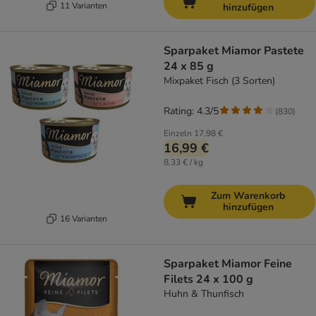
11 Varianten
hinzufügen
Sparpaket Miamor Pastete
24 x 85 g
Mixpaket Fisch (3 Sorten)
Rating: 4.3/5
(
830
)
Einzeln
17,98 €
16,99 €
8,33 € / kg
Zum Warenkorb
hinzufügen
16 Varianten
Sparpaket Miamor Feine
Filets 24 x 100 g
Huhn & Thunfisch