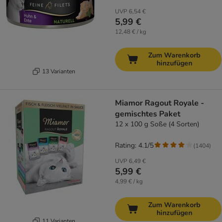
UVP
6,54 €
5,99 €
12,48 € / kg
Zum Warenkorb
hinzufügen
13 Varianten
Miamor Ragout Royale -
gemischtes Paket
12 x 100 g Soße (4 Sorten)
Rating: 4.1/5
(
1404
)
UVP
6,49 €
5,99 €
4,99 € / kg
Zum Warenkorb
hinzufügen
11 Varianten