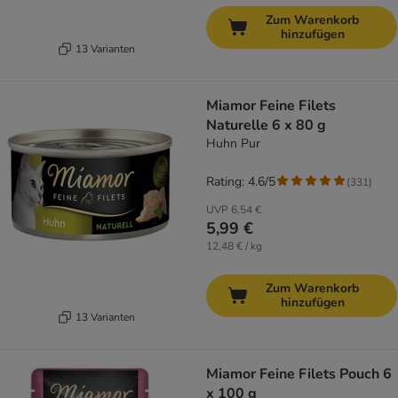
Zum Warenkorb
hinzufügen
13 Varianten
Miamor Feine Filets
Naturelle 6 x 80 g
Huhn Pur
Rating: 4.6/5
(
331
)
UVP
6,54 €
5,99 €
12,48 € / kg
Zum Warenkorb
hinzufügen
13 Varianten
Miamor Feine Filets Pouch 6
x 100 g