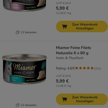
UVP
6,54 €
5,99 €
12,48 € / kg
Zum Warenkorb
hinzufügen
13 Varianten
Miamor Feine Filets
Naturelle 6 x 80 g
Huhn & Thunfisch
Rating: 4.6/5
(
331
)
UVP
6,54 €
5,99 €
12,48 € / kg
Zum Warenkorb
hinzufügen
13 Varianten