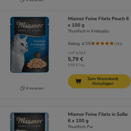
Miamor Feine Filets Pouch 6
x 100 g
Thunfisch in Krebsjelly
Rating: 4.7/5
(
783
)
UVP
6,54 €
5,79 €
9,65 € / kg
Zum Warenkorb
hinzufügen
8 Varianten
Miamor Feine Filets in Soße
6 x 100 g
Thunfisch Pur