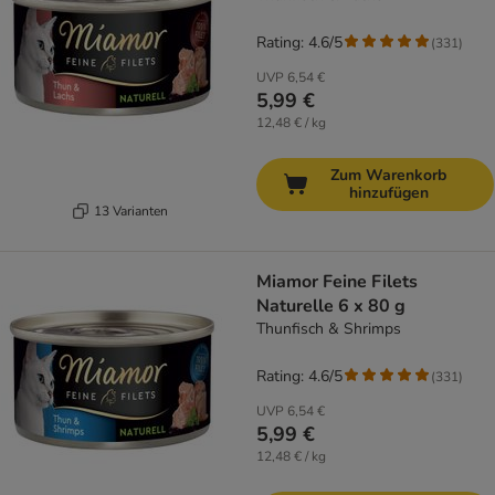
Rating: 4.6/5
(
331
)
UVP
6,54 €
5,99 €
12,48 € / kg
Zum Warenkorb
hinzufügen
13 Varianten
Miamor Feine Filets
Naturelle 6 x 80 g
Thunfisch & Shrimps
Rating: 4.6/5
(
331
)
UVP
6,54 €
5,99 €
12,48 € / kg